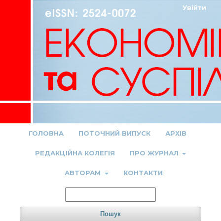
Увійти
ГОЛОВНА
ПОТОЧНИЙ ВИПУСК
АРХІВ
РЕДАКЦІЙНА КОЛЕГІЯ
ПРО ЖУРНАЛ
АВТОРАМ
КОНТАКТИ
Пошук