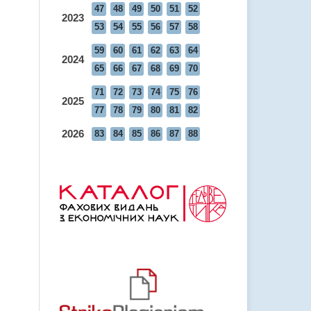
47
48
49
50
51
52
2023
53
54
55
56
57
58
59
60
61
62
63
64
2024
65
66
67
68
69
70
71
72
73
74
75
76
2025
77
78
79
80
81
82
2026
83
84
85
86
87
88