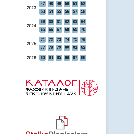
47
48
49
50
51
52
2023
53
54
55
56
57
58
59
60
61
62
63
64
2024
65
66
67
68
69
70
71
72
73
74
75
76
2025
77
78
79
80
81
82
2026
83
84
85
86
87
88