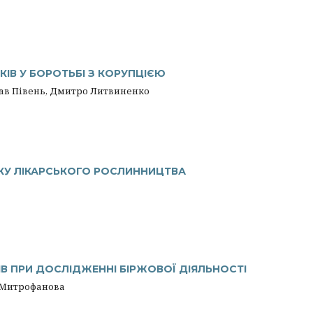
ІВ У БОРОТЬБІ З КОРУПЦІЄЮ
лав Півень, Дмитро Литвиненко
ТКУ ЛІКАРСЬКОГО РОСЛИННИЦТВА
 ПРИ ДОСЛІДЖЕННІ БІРЖОВОЇ ДІЯЛЬНОСТІ
я Митрофанова