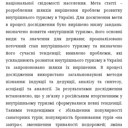
національної свідомості населення. Мета статті –
розроблення шляхів вирішення проблем розвитку
внутрішнього туризму в Україні. Для досягнення мети
в процесі дослідження було вирішено низку завдань:
визначено поняття «внутрішній туризм», його основні
види та значення для держави; проаналізовано
поточний стан внутрішнього туризму та визначено
його сучасні тенденції; виявлено проблеми, які
ускладнюють розвиток внутрішнього туризму в Україні
та запропоновано шляхи їх вирішення. В процесі
дослідження використано загальнонаукові методи
пізнання: індукції та дедукції, аналізу та синтезу,
асоціації та аналогії. За результатами дослідження
встановлено, що у зв’язку з російським вторгненням у
внутрішньому туризмі сформувалися певні тенденції.
Такими тенденціями є збільшення популярності
санаторних турів; популярність бронювання турів «на
завтра»; зменшення тривалості подорожей; зміна