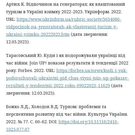
Артюх К. Відпочинок на генераторах: як влаштований
туризм в Україні взимку 2022-2023. Укрінформ. 2022.
URL:
https://www.ukrinform.ua/rubric-society/3634086-
vidpocinok-na-generatorah-ak-vlastovanij-turizm-v-
ukraini-vzimku-20222023.htm
(дата звернення:
12.03.2023).
Тарасовський Ю. Куди і як подорожували українці під
час війни. Join UP! показав результати й тенденції 2022
року. Forbes. 2022. URL:
https://forbes.ua/news/kudi-i-yak-
podorozhuvali-ukraintsi-pid-chas-viyni-join-up-pokazav-
rezultati-y-tendentsii-2022-roku-09022023-11629
(дата
звернення: 12.03.2023).
Божко Л.Д., Холодок В.Д. Туризм: проблеми та
перспективи розвитку під час війни. Культура України.
2022. № 77. С. 60–62. DOI:
https://doi.org/10.31516/2410-
5325.077.07