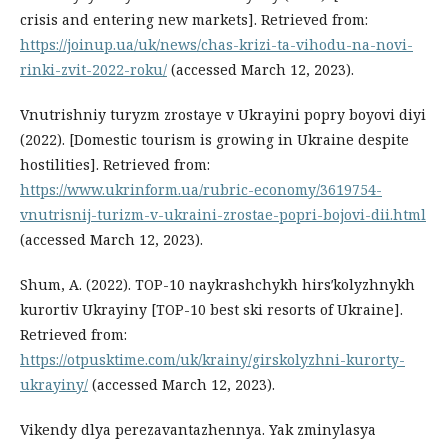
crisis and entering new markets]. Retrieved from:
https://joinup.ua/uk/news/chas-krizi-ta-vihodu-na-novi-
rinki-zvit-2022-roku/
(accessed March 12, 2023).
Vnutrishniy turyzm zrostaye v Ukrayini popry boyovi diyi
(2022). [Domestic tourism is growing in Ukraine despite
hostilities]. Retrieved from:
https://www.ukrinform.ua/rubric-economy/3619754-
vnutrisnij-turizm-v-ukraini-zrostae-popri-bojovi-dii.html
(accessed March 12, 2023).
Shum, A. (2022). TOP-10 naykrashchykh hirsʹkolyzhnykh
kurortiv Ukrayiny [TOP-10 best ski resorts of Ukraine].
Retrieved from:
https://otpusktime.com/uk/krainy/girskolyzhni-kurorty-
ukrayiny/
(accessed March 12, 2023).
Vikendy dlya perezavantazhennya. Yak zminylasya