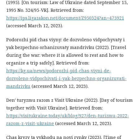
(1995). [On tourism: Law of Ukraine dated September 15,
1995 No. 324/95-VR]. Retrieved from:
https://ips.ligazakon.net/document/Z950324?an=475921
(accessed March 12, 2023).
Podorozhi pid chas viyny: de dozvoleno vidpochyvaty i
yak bezpechno orhanizuvaty mandrivku (2022). [Travel
during the war: where it is allowed to rest and how to
organize a trip safely]. Retrieved from:
https://kg.ua/news/podorozhi-pid-chas-viyni-de-
dozvoleno-vidpochivati-i-yak-bezpechno-organizuvati-
mandrivku
(accessed March 12, 2023).
Denʹ turyzmu razom z Visit Ukraine (2022). [Day of tourism
together with Visit Ukraine]. Retrieved from:
https://visitukraine.today/uk/blog/927/den-turizmu-2022-
razom-z-visit-ukraine
(accessed March 12, 2023).
Chas kryzy ta vykhodu na novi rynky (2023). [Time of