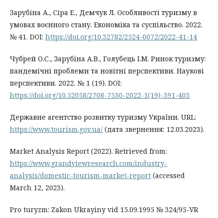
Зарубіна А., Сіра Е., Демчук Л. Особливості туризму в
умовах воєнного стану. Економіка та суспільство. 2022.
№ 41. DOI:
https://doi.org/10.32782/2524-0072/2022-41-14
Чубрей О.С., Зарубіна А.В., Голубець І.М. Ринок туризму:
пандемічні проблеми та новітні перспективи. Наукові
перспективи. 2022. № 1 (19). DOI:
https://doi.org/10.52058/2708-7530-2022-1(19)-391-403
Державне агентство розвитку туризму України. URL:
https://www.tourism.gov.ua/
(дата звернення: 12.03.2023).
Market Analysis Report (2022). Retrieved from:
https://www.grandviewresearch.com/industry-
analysis/domestic-tourism-market-report
(accessed
March 12, 2023).
Pro turyzm: Zakon Ukrayiny vid 15.09.1995 № 324/95-VR