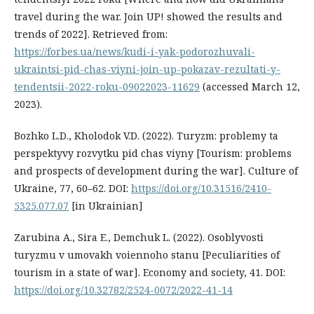
travel during the war. Join UP! showed the results and
trends of 2022]. Retrieved from:
https://forbes.ua/news/kudi-i-yak-podorozhuvali-
ukraintsi-pid-chas-viyni-join-up-pokazav-rezultati-y-
tendentsii-2022-roku-09022023-11629
(accessed March 12,
2023).
Bozhko L.D., Kholodok V.D. (2022). Turyzm: problemy ta
perspektyvy rozvytku pid chas viyny [Tourism: problems
and prospects of development during the war]. Culture of
Ukraine, 77, 60–62. DOI:
https://doi.org/10.31516/2410-
5325.077.07
[in Ukrainian]
Zarubina A., Sira E., Demchuk L. (2022). Osoblyvosti
turyzmu v umovakh voiennoho stanu [Peculiarities of
tourism in a state of war]. Economy and society, 41. DOI:
https://doi.org/10.32782/2524-0072/2022-41-14