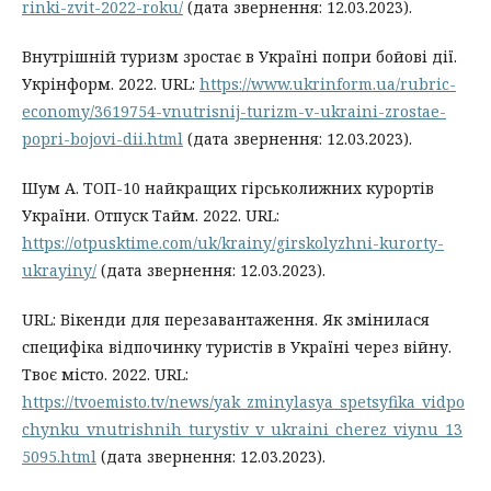
rinki-zvit-2022-roku/
(дата звернення: 12.03.2023).
Внутрішній туризм зростає в Україні попри бойові дії.
Укрінформ. 2022. URL:
https://www.ukrinform.ua/rubric-
economy/3619754-vnutrisnij-turizm-v-ukraini-zrostae-
popri-bojovi-dii.html
(дата звернення: 12.03.2023).
Шум А. ТОП-10 найкращих гірськолижних курортів
України. Отпуск Тайм. 2022. URL:
https://otpusktime.com/uk/krainy/girskolyzhni-kurorty-
ukrayiny/
(дата звернення: 12.03.2023).
URL: Вікенди для перезавантаження. Як змінилася
специфіка відпочинку туристів в Україні через війну.
Твоє місто. 2022. URL:
https://tvoemisto.tv/news/yak_zminylasya_spetsyfika_vidpo
chynku_vnutrishnih_turystiv_v_ukraini_cherez_viynu_13
5095.html
(дата звернення: 12.03.2023).