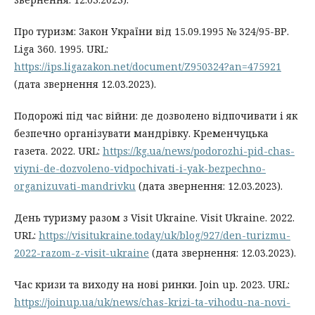
Про туризм: Закон України від 15.09.1995 № 324/95-ВР.
Liga 360. 1995. URL:
https://ips.ligazakon.net/document/Z950324?an=475921
(дата звернення 12.03.2023).
Подорожі під час війни: де дозволено відпочивати і як
безпечно організувати мандрівку. Кременчуцька
газета. 2022. URL:
https://kg.ua/news/podorozhi-pid-chas-
viyni-de-dozvoleno-vidpochivati-i-yak-bezpechno-
organizuvati-mandrivku
(дата звернення: 12.03.2023).
День туризму разом з Visit Ukraine. Visit Ukraine. 2022.
URL:
https://visitukraine.today/uk/blog/927/den-turizmu-
2022-razom-z-visit-ukraine
(дата звернення: 12.03.2023).
Час кризи та виходу на нові ринки. Join up. 2023. URL:
https://joinup.ua/uk/news/chas-krizi-ta-vihodu-na-novi-