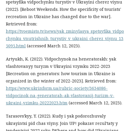
spetsyfika vidpochynku turystiv v Ukrayini cherez viynu
(2022). [Reboot Weekends. How the specificity of tourists'
recreation in Ukraine has changed due to the war].
Retrieved from:
https://tvoemisto.tv/news/yak_zminylasya_spetsyfika_vidpo
chynku_vnutrishnih_turystiv_v_ukraini_cherez_viynu_13
5095.html
(accessed March 12, 2023).
Artyukh, K. (2022). Vidpochynok na heneratorakh: yak
vlashtovanyy turyzm v Ukrayini vzymku 2022-2023
[Recreation on generators: how tourism in Ukraine is
organized in the winter of 2022-2023]. Retrieved from:
https://www.ukrinform.ua/rubric-society/3634086-
vidpocinok-na-generatorah-ak-vlastovanij-turizm-v-
ukraini-vzimku-20222023.htm
(accessed March 12, 2023).
Tarasovsʹkyy, Y. (2022). Kudy i yak podorozhuvaly
ukrayintsi pid chas viyny. Join UP! pokazav rezulʹtaty y
tendentsiyi 2022 roku [Where and how did Ukrainians