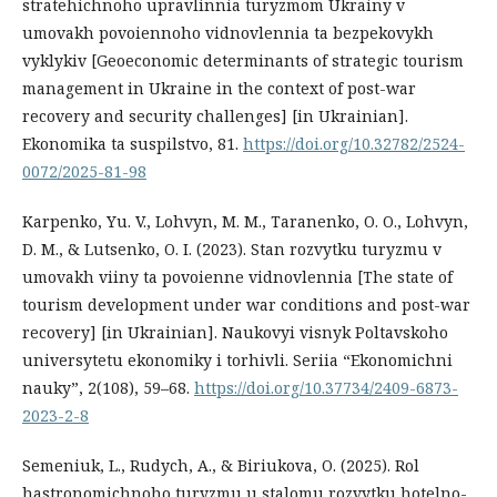
stratehichnoho upravlinnia turyzmom Ukrainy v
umovakh povoiennoho vidnovlennia ta bezpekovykh
vyklykiv [Geoeconomic determinants of strategic tourism
management in Ukraine in the context of post-war
recovery and security challenges] [in Ukrainian].
Ekonomika ta suspilstvo, 81.
https://doi.org/10.32782/2524-
0072/2025-81-98
Karpenko, Yu. V., Lohvyn, M. M., Taranenko, O. O., Lohvyn,
D. M., & Lutsenko, O. I. (2023). Stan rozvytku turyzmu v
umovakh viiny ta povoienne vidnovlennia [The state of
tourism development under war conditions and post-war
recovery] [in Ukrainian]. Naukovyi visnyk Poltavskoho
universytetu ekonomiky i torhivli. Seriia “Ekonomichni
nauky”, 2(108), 59–68.
https://doi.org/10.37734/2409-6873-
2023-2-8
Semeniuk, L., Rudych, A., & Biriukova, O. (2025). Rol
hastronomichnoho turyzmu u stalomu rozvytku hotelno-