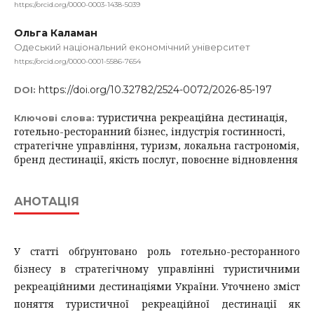
https://orcid.org/0000-0003-1438-5039
Ольга Каламан
Одеський національний економічний університет
https://orcid.org/0000-0001-5586-7654
https://doi.org/10.32782/2524-0072/2026-85-197
DOI:
туристична рекреаційна дестинація,
Ключові слова:
готельно-ресторанний бізнес, індустрія гостинності,
стратегічне управління, туризм, локальна гастрономія,
бренд дестинації, якість послуг, повоєнне відновлення
АНОТАЦІЯ
У статті обґрунтовано роль готельно-ресторанного
бізнесу в стратегічному управлінні туристичними
рекреаційними дестинаціями України. Уточнено зміст
поняття туристичної рекреаційної дестинації як