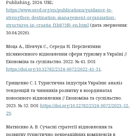
Publishing, 2024. URL:
https://www.oecd.org/en/publications/guidance-to-
strengthen-destination-management-organisation-
structures-in-croatia_f1b873f6-en.html
(дата звернення:
30.04.2026).
Моца А., Шевчук С., Середа Н. Перспективи
післявоєнного відновлення сфери туризму в Україні //
Економіка та суспільство. 2022. № 41. DOI:
https://doi.org/10.32782/2524-0072/2022-41-31
.
Грищенко С. І. Туристична індустрія України: аналіз
тенденцій та чинників розвитку в координатах
повоєнного відновлення // Економіка та суспільство.
2023. № 52. DOI:
https://doi.org/10.32782/2524-0072/2023-52-
29
.
Матвієнко А. В. Сучасні стратегії відновлення та
розвитку туристично-рекреаційних комплексів в