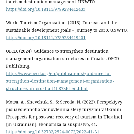
tourism destination management. UNWTO.
https://doi.org/10.18111/9789284412433
World Tourism Organization. (2018). Tourism and the
sustainable development goals – Journey to 2030. UNWTO.
https://doi.org/10.18111/9789284419401
OECD. (2024). Guidance to strengthen destination
management organisation structures in Croatia. OECD
Publishing.
https://www.oecd.org/en/publications/guidance-to-
strengthen-destination-management-organisation-
structures-in-croatia_f1b873f6-en.html
Motsa, A., Shevchuk, S., & Sereda, N. (2022). Perspektyvy
pisliavoiennoho vidnovlennia sfery turyzmu v Ukraini
[Prospects for post-war recovery of tourism in Ukraine]
[in Ukrainian]. Ekonomika ta suspilstvo, 41.
https://doi.org/10.32782/2524-0072/2022-41-31