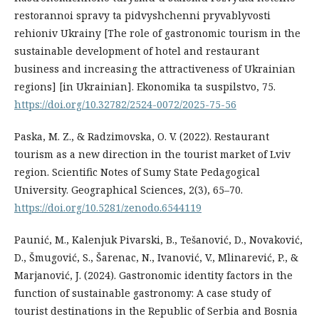
restorannoi spravy ta pidvyshchenni pryvablyvosti
rehioniv Ukrainy [The role of gastronomic tourism in the
sustainable development of hotel and restaurant
business and increasing the attractiveness of Ukrainian
regions] [in Ukrainian]. Ekonomika ta suspilstvo, 75.
https://doi.org/10.32782/2524-0072/2025-75-56
Paska, M. Z., & Radzimovska, O. V. (2022). Restaurant
tourism as a new direction in the tourist market of Lviv
region. Scientific Notes of Sumy State Pedagogical
University. Geographical Sciences, 2(3), 65–70.
https://doi.org/10.5281/zenodo.6544119
Paunić, M., Kalenjuk Pivarski, B., Tešanović, D., Novaković,
D., Šmugović, S., Šarenac, N., Ivanović, V., Mlinarević, P., &
Marjanović, J. (2024). Gastronomic identity factors in the
function of sustainable gastronomy: A case study of
tourist destinations in the Republic of Serbia and Bosnia