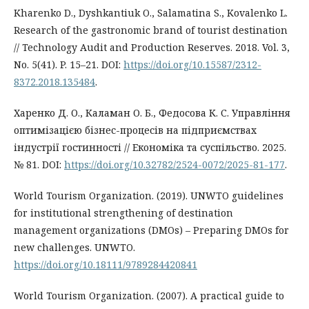
Kharenko D., Dyshkantiuk O., Salamatina S., Kovalenko L.
Research of the gastronomic brand of tourist destination
// Technology Audit and Production Reserves. 2018. Vol. 3,
No. 5(41). P. 15–21. DOI:
https://doi.org/10.15587/2312-
8372.2018.135484
.
Харенко Д. О., Каламан О. Б., Федосова К. С. Управління
оптимізацією бізнес-процесів на підприємствах
індустрії гостинності // Економіка та суспільство. 2025.
№ 81. DOI:
https://doi.org/10.32782/2524-0072/2025-81-177
.
World Tourism Organization. (2019). UNWTO guidelines
for institutional strengthening of destination
management organizations (DMOs) – Preparing DMOs for
new challenges. UNWTO.
https://doi.org/10.18111/9789284420841
World Tourism Organization. (2007). A practical guide to