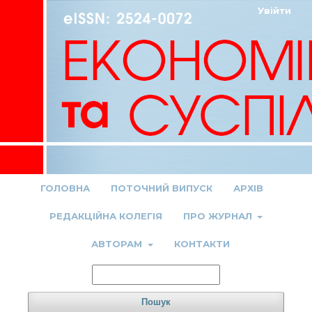
Увійти
ГОЛОВНА
ПОТОЧНИЙ ВИПУСК
АРХІВ
РЕДАКЦІЙНА КОЛЕГІЯ
ПРО ЖУРНАЛ
АВТОРАМ
КОНТАКТИ
Пошук