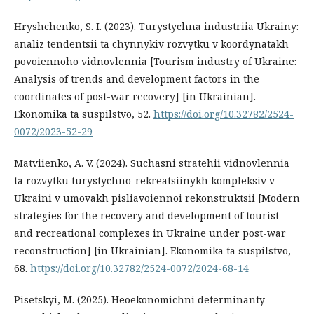
Hryshchenko, S. I. (2023). Turystychna industriia Ukrainy:
analiz tendentsii ta chynnykiv rozvytku v koordynatakh
povoiennoho vidnovlennia [Tourism industry of Ukraine:
Analysis of trends and development factors in the
coordinates of post-war recovery] [in Ukrainian].
Ekonomika ta suspilstvo, 52.
https://doi.org/10.32782/2524-
0072/2023-52-29
Matviienko, A. V. (2024). Suchasni stratehii vidnovlennia
ta rozvytku turystychno-rekreatsiinykh kompleksiv v
Ukraini v umovakh pisliavoiennoi rekonstruktsii [Modern
strategies for the recovery and development of tourist
and recreational complexes in Ukraine under post-war
reconstruction] [in Ukrainian]. Ekonomika ta suspilstvo,
68.
https://doi.org/10.32782/2524-0072/2024-68-14
Pisetskyi, M. (2025). Heoekonomichni determinanty