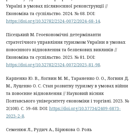
Україні в умовах післявоєнної реконструкції //
Економіка та суспільство. 2024. № 68. DOI:
https://doi.org/10.32782/2524-0072/2024-68-14
.
Пісецький М. Геоекономічні детермінанти
стратегічного управління туризмом України в умовах
повоєнного відновлення та безпекових викликів //
Економіка та суспільство. 2025. № 81. DOI:
https://doi.org/10.32782/2524-0072/2025-81-98
.
Карпенко Ю. В., Логвин М. М., Тараненко О. О., Логвин Д.
М., Луценко О. С. Стан розвитку туризму в умовах війни
та повоєнне відновлення // Науковий вісник
Полтавського університету економіки і торгівлі. 2023. №
2(108). С. 59–68. DOI:
https://doi.org/10.37734/2409-6873-
2023-2-8
.
Семенюк Л., Рудич А., Бірюкова О. Роль