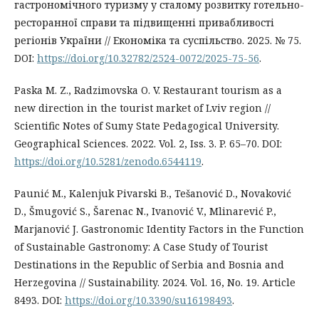
гастрономічного туризму у сталому розвитку готельно-
ресторанної справи та підвищенні привабливості
регіонів України // Економіка та суспільство. 2025. № 75.
DOI:
https://doi.org/10.32782/2524-0072/2025-75-56
.
Paska M. Z., Radzimovska O. V. Restaurant tourism as a
new direction in the tourist market of Lviv region //
Scientific Notes of Sumy State Pedagogical University.
Geographical Sciences. 2022. Vol. 2, Iss. 3. P. 65–70. DOI:
https://doi.org/10.5281/zenodo.6544119
.
Paunić M., Kalenjuk Pivarski B., Tešanović D., Novaković
D., Šmugović S., Šarenac N., Ivanović V., Mlinarević P.,
Marjanović J. Gastronomic Identity Factors in the Function
of Sustainable Gastronomy: A Case Study of Tourist
Destinations in the Republic of Serbia and Bosnia and
Herzegovina // Sustainability. 2024. Vol. 16, No. 19. Article
8493. DOI:
https://doi.org/10.3390/su16198493
.