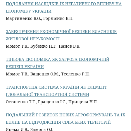
ПОДОЛАННЯ НАСЛІДКІВ ЇХ НЕГАТИВНОГО ВПЛИВУ НА
ЕКОНОМІКУ УКРАЇНИ
Мартиненко В.О., Гордієнко В.П.
ЗАБЕЗПЕЧЕННЯ ЕКОНОМІЧНОЇ БЕЗПЕКИ ВЛАСНИКІВ
ЖИТЛОВОЇ НЕРУХОМОСТІ
Момот Т.В., Бубенко П.Т., Панов В.В.
ТІНЬОВА ЕКОНОМІКА ЯК ЗАГРОЗА ЕКОНОМІЧНІЙ
БЕЗПЕЦІ УКРАЇНИ
Момот Т.В., Ващенко О.М., Тесленко Р.Ю.
ТРАНСПОРТНА СИСТЕМА УКРАЇНИ ЯК ЕЛЕМЕНТ
ГЛОБАЛЬНОЇ ТРАНСПОРТНОЇ СИСТЕМИ
Остапенко Т.Г., Гращенко І.С., Прищепа Н.П.
ПОДАЛЬШИЙ РОЗВИТОК НОВИХ АГРОФОРМУВАНЬ ТА ЇХ
ВПЛИВ НА ВІДРОДЖЕННЯ СІЛЬСЬКИХ ТЕРИТОРІЙ
Ярема Л.В., Замора О.І.