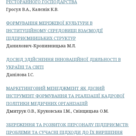
РЕСТОРАННОГО ГОСПОДАРСТВА
Гросул В.А., Калєнік К.В.
ФОРМУВАННЯ МЕРЕЖЕВОЇ КУЛЬТУРИ В
ІНСТИТУЦІЙНОМУ СЕРЕДОВИЩІ ВЗАЄМОДІЇ
ПІДПРИЄМНИЦЬКИХ СТРУКТУР
Данилович-Кропивницька М.Л.
ДОСВІД ЗДІЙСНЕННЯ ІННОВАЦІЙНОЇ ДІЯЛЬНОСТІ В
УКРАЇНІ ТА СВІТІ
Данілова І.С.
МАРКЕТИНГОВИЙ МЕНЕДЖМЕНТ ЯК ДІЄВИЙ
ІНСТРУМЕНТ ФОРМУВАННЯ ТА РЕАЛІЗАЦІЇ КАДРОВОЇ
ПОЛІТИКИ МЕДИЧНИХ ОРГАНІЗАЦІЙ
Дмитрук О.В., Круковська І.М., Свінцицька О.М.
ЗБЕРЕЖЕННЯ ТА РОЗВИТОК ПЕРСОНАЛУ ПІДПРИЄМСТВ:
ПРОБЛЕМИ ТА СУЧАСНІ ПІДХОДИ ДО ЇХ ВИРІШЕННЯ