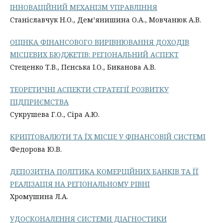
ІННОВАЦІЙНИЙ МЕХАНІЗМ УПРАВЛІННЯ
Станіславчук Н.О., Демꞌянишина О.А., Мовчанюк А.В.
ОЦІНКА ФІНАНСОВОГО ВИРІВНЮВАННЯ ДОХОДІВ
МІСЦЕВИХ БЮДЖЕТІВ: РЕГІОНАЛЬНИЙ АСПЕКТ
Стеценко Т.В., Пєнська І.О., Биканова А.В.
ТЕОРЕТИЧНІ АСПЕКТИ СТРАТЕГІЇ РОЗВИТКУ
ПІДПРИЄМСТВА
Сукрушева Г.О., Сіра А.Ю.
КРИПТОВАЛЮТИ ТА ЇХ МІСЦЕ У ФІНАНСОВІЙ СИСТЕМІ
Федорова Ю.В.
ДЕПОЗИТНА ПОЛІТИКА КОМЕРЦІЙНИХ БАНКІВ ТА ЇЇ
РЕАЛІЗАЦІЯ НА РЕГІОНАЛЬНОМУ РІВНІ
Хромушина Л.А.
УДОСКОНАЛЕННЯ СИСТЕМИ ДІАГНОСТИКИ