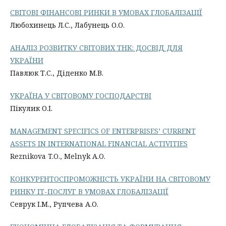
СВІТОВІ ФІНАНСОВІ РИНКИ В УМОВАХ ГЛОБАЛІЗАЦІЇ
Любохинець Л.С., Лабунець О.О.
АНАЛIЗ PОЗВИТКУ СВІТОВИХ ТНК: ДОСВIД ДЛЯ
УКPАЇНИ
Павлюк Т.С., Діденко М.В.
УКРАЇНА У СВІТОВОМУ ГОСПОДАРСТВІ
Пікулик О.І.
MANAGEMENT SPECIFICS OF ENTERPRISES’ CURRENT
ASSETS IN INTERNATIONAL FINANCIAL ACTIVITIES
Reznikova T.O., Melnyk A.O.
КОНКУРЕНТОСПРОМОЖНІСТЬ УКРАЇНИ НА СВІТОВОМУ
РИНКУ ІТ-ПОСЛУГ В УМОВАХ ГЛОБАЛІЗАЦІЇ
Севрук І.М., Рупчева А.О.