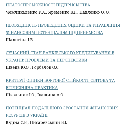
ПЛАТОСПРОМОЖНОСТІ ПІДПРИЄМСТВА
Чемчикаленко Р.А., Яременко В.Г., Павленко О. О.
НЕОБХІДНІСТЬ ПРОВЕДЕННЯ ОЦІНКИ ТА УПРАВЛІННЯ
ФІНАНСОВИМ ПОТЕНЦІАЛОМ ПІДПРИЄМСТВА
Шалигіна І.В.
СУЧАСНИЙ СТАН БАНКІВСЬКОГО КРЕДИТУВАННЯ В
УКРАЇНІ: ПРОБЛЕМИ ТА ПЕРСПЕКТИВИ
Швець Ю.О., Горбачов О.Є.
КРИТЕРІЇ ОЦІНКИ БОРГОВОЇ СТІЙКОСТІ: СВІТОВА ТА
ВІТЧИЗНЯНА ПРАКТИКА
Школьник І.О., Івашина А.О.
ПОТЕНЦІАЛ ПОДАЛЬШОГО ЗРОСТАННЯ ФІНАНСОВИХ
РЕСУРСІВ В УКРАЇНІ
Юдіна С.В., Писаревський Б.І.