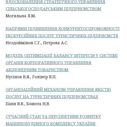
ВДОСКОНАЛЕННЯ СТРАТЕГІЧНОГО УПРАВЛІННЯ
СІЛЬСЬКОГОСПОДАРСЬКИМ ПІДПРИЄМСТВОМ
Могильна Л.М.
НАПРЯМИ ПІДВИЩЕННЯ КОНКУРЕНТОСПРОМОЖНОСТІ
ЕКСКУРСІЙНИХ ПОСЛУГ ТУРИСТИЧНИХ ПІДПРИЄМСТВ
Нездоймінов С.Г., Петрова А.C.
МОДЕЛЬ ОПТИМІЗАЦІЇ БАЛАНСУ ІНТЕРЕСІВ У СИСТЕМІ
ОРГАНІВ КОРПОРАТИВНОГО УПРАВЛІННЯ
АКЦІОНЕРНИМ ТОВАРИСТВОМ
Нусінов В.Я., Голівер В.П.
ОРГАНIЗАЦIЙНИЙ МЕХАНIЗМ УПРАВЛIННЯ ЯКIСТЮ
ПОСЛУГ НА ТУРИСТИЧНИХ ПІДПРИЄМСТВАХ
Папп В.В., Бошота Н.В.
СУЧАСНИЙ СТАН ТА ПЕРСПЕКТИВИ РОЗВИТКУ
МАШИНОБУДІВНОГО КОМПЛЕКСУ УКРАЇНИ