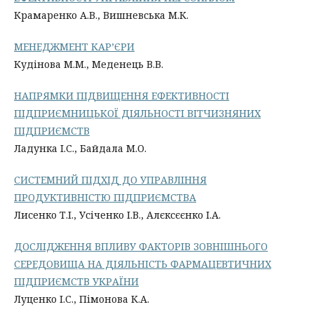
Крамаренко А.В., Вишневська М.К.
МЕНЕДЖМЕНТ КАР’ЄРИ
Кудінова М.М., Меденець В.В.
НАПРЯМКИ ПІДВИЩЕННЯ ЕФЕКТИВНОСТІ
ПІДПРИЄМНИЦЬКОЇ ДІЯЛЬНОСТІ ВІТЧИЗНЯНИХ
ПІДПРИЄМСТВ
Ладунка І.С., Байдала М.О.
СИСТЕМНИЙ ПІДХІД ДО УПРАВЛІННЯ
ПРОДУКТИВНІСТЮ ПІДПРИЄМСТВА
Лисенко Т.І., Усіченко І.В., Алєксєєнко І.А.
ДОСЛІДЖЕННЯ ВПЛИВУ ФАКТОРІВ ЗОВНІШНЬОГО
СЕРЕДОВИЩА НА ДІЯЛЬНІСТЬ ФАРМАЦЕВТИЧНИХ
ПІДПРИЄМСТВ УКРАЇНИ
Луценко І.С., Пімонова К.А.