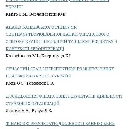
УКРАЇНІ
Кміть В.М., Вовчанський Ю.В.
АНАЛІЗ БАНКІВСЬКОГО РИНКУ ЯК
СИСТЕМОУТВОРЮВАЛЬНОЇ ЛАНКИ ФІНАНСОВОГО
СЕКТОРУ КРАЇНИ: ПРОБЛЕМИ ТА ШЛЯХИ РОЗВИТКУ В
КОНТЕКСТІ ЄВРОІНТЕГРАЦІЇ
Колосінська М.І., Катринуца К.І.
СУЧАСНИЙ СТАН І ПЕРСПЕКТИВИ РОЗВИТКУ РИНКУ
ПЛАТІЖНИХ КАРТОК В УКРАЇНІ
Коць О.О., Гоменюк В.В.
ДОСЛІДЖЕННЯ ФІНАНСОВИХ РЕЗУЛЬТАТІВ ДІЯЛЬНОСТІ
СТРАХОВИХ ОРГАНІЗАЦІЙ
Лаврук Н.А., Русул Л.В.
ФІНАНСОВІ РЕЗУЛЬТАТИ ДІЯЛЬНОСТІ БАНКІВСЬКИХ