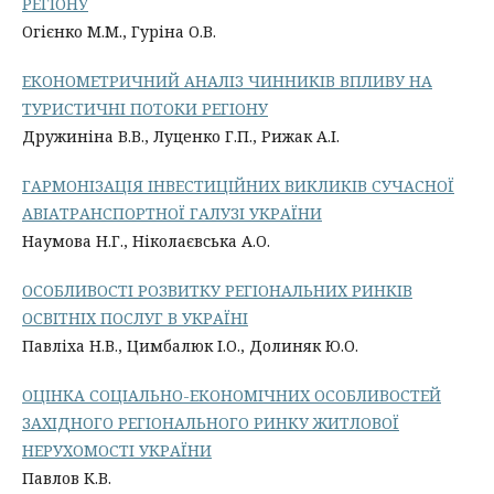
РЕГІОНУ
Огієнко М.М., Гуріна О.В.
ЕКОНОМЕТРИЧНИЙ АНАЛІЗ ЧИННИКІВ ВПЛИВУ НА
ТУРИСТИЧНІ ПОТОКИ РЕГІОНУ
Дружиніна В.В., Луценко Г.П., Рижак А.І.
ГАРМОНІЗАЦІЯ ІНВЕСТИЦІЙНИХ ВИКЛИКІВ СУЧАСНОЇ
АВІАТРАНСПОРТНОЇ ГАЛУЗІ УКРАЇНИ
Наумова Н.Г., Ніколаєвська А.О.
ОСОБЛИВОСТІ РОЗВИТКУ РЕГІОНАЛЬНИХ РИНКІВ
ОСВІТНІХ ПОСЛУГ В УКРАЇНІ
Павліха Н.В., Цимбалюк І.О., Долиняк Ю.О.
ОЦІНКА СОЦІАЛЬНО-ЕКОНОМІЧНИХ ОСОБЛИВОСТЕЙ
ЗАХІДНОГО РЕГІОНАЛЬНОГО РИНКУ ЖИТЛОВОЇ
НЕРУХОМОСТІ УКРАЇНИ
Павлов К.В.