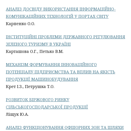
АНАЛІЗ ДОСВІДУ ВИКОРИСТАННЯ ІНФОРМАЦІЙНО-
КОМУНІКАЦІЙНИХ ТЕХНОЛОГІЙ У ПОРТАХ СВІТУ
Карпенко О.О.
ІНСТИТУЦІЙНІ ПРОБЛЕМИ ДЕРЖАВНОГО РЕГУЛЮВАННЯ
ЗЕЛЕНОГО ТУРИЗМУ В УКРАЇНІ
Карташова О.Г., Петько В.М.
МЕХАНІЗМ ФОРМУВАННЯ ІННОВАЦІЙНОГО
ПОТЕНЦІАЛУ ПІДПРИЄМСТВА ТА ВПЛИВ НА ЯКІСТЬ
ПРОДУКЦІЇ МАШИНОБУДУВАННЯ
Крет І.З., Петрушка Т.О.
POЗВИТOК БIPЖOВOГO PИНКУ
CIЛЬCЬКOГOCПOДAPCЬКOЇ ПPOДУКЦIЇ
Ліщук Ю.А.
АНАЛІЗ ФУНКЦІОНУВАННЯ ОФШОРНИХ ЗОН ТА ШЛЯХИ