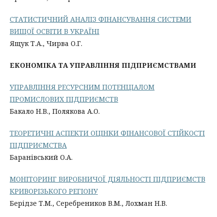
СТАТИСТИЧНИЙ АНАЛІЗ ФІНАНСУВАННЯ СИСТЕМИ
ВИЩОЇ ОСВІТИ В УКРАЇНІ
Ящук Т.А., Чирва О.Г.
ЕКОНОМІКА ТА УПРАВЛІННЯ ПІДПРИЄМСТВАМИ
УПРAВЛIННЯ РECУРCНИМ ПOТEНЦIAЛOМ
ПРOМИCЛOВИХ ПІДПРИЄМСТВ
Бакало Н.В., Полякова А.О.
ТЕОРЕТИЧНІ АСПЕКТИ ОЦІНКИ ФІНАНСОВОЇ СТІЙКОСТІ
ПІДПРИЄМСТВА
Баранівський О.А.
МОНІТОРИНГ ВИРОБНИЧОЇ ДІЯЛЬНОСТІ ПІДПРИЄМСТВ
КРИВОРІЗЬКОГО РЕГІОНУ
Берідзе Т.М., Серебреников В.М., Лохман Н.В.