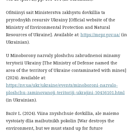
Ofitsiinyi sait Ministerstva zakhystu dovkillia ta
pryrodnykh resursiv Ukrainy [Official website of the
Ministry of Environmental Protection and Natural
Resources of Ukraine]. Available at:
https://mepr.gov.ua/
(in
Ukrainian).
U Minoborony nazvaly ploshchu zabrudnenoi minamy
terytorii Ukrainy [The Ministry of Defense named the
area of the territory of Ukraine contaminated with mines]
(2024). Available at:
https://nv.ua/ukr/ukraine/events/minoboroni-nazvalo-
ploshchu-zaminovanoji-teritoriji-ukrajini-50456101.html
(in Ukrainian).
Baziv L. (2024). Viina znyshchuie dovkillia, ale maiemo
vystoiaty dlia maibutnikh pokolin [War destroys the
environment, but we must stand up for future