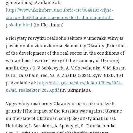
generations]. Available at:
https://www.ukrinform.ua/rubric-ato/3848183-vijna-
znisue-dovkilla-ale-maemo-vistoati-dla-majbutnih-
pokolin.html
(in Ukrainian).
Priorytety rozvytku realnoho sektora v umovakh viiny ta
povoiennoho vidnovlennia ekonomiky Ukrainy [Priorities
of the development of the real sector in the conditions of
war and post-war recovery of the economy of Ukraine]:
analit. dop. / O. V. Sobkevych, A. V. Shevchenko, V. M. Rusan
ta in.; za zahaln. red. Ya. A. Zhalila (2024). Kyiv: NISD, 104
p. Available at:
https://niss.gov.ua/sites/default/files/2024-
02/ad_realsektor-2023.pdf
(in Ukrainian).
Vplyv viiny rosii proty Ukrainy na stan ukrainskykh
gruntiv [The impact of the Russian war against Ukraine
on the state of Ukrainian soils]. Rezultaty analizu / O.
Holubtsov, L. Sorokina, A. Splodytel, S. Chumachenko