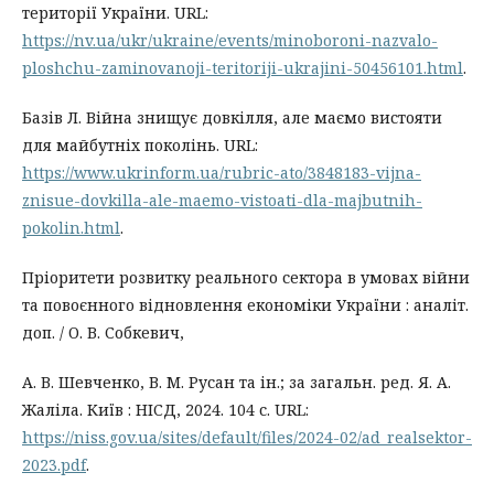
території України. URL:
https://nv.ua/ukr/ukraine/events/minoboroni-nazvalo-
ploshchu-zaminovanoji-teritoriji-ukrajini-50456101.html
.
Базів Л. Війна знищує довкілля, але маємо вистояти
для майбутніх поколінь. URL:
https://www.ukrinform.ua/rubric-ato/3848183-vijna-
znisue-dovkilla-ale-maemo-vistoati-dla-majbutnih-
pokolin.html
.
Пріоритети розвитку реального сектора в умовах війни
та повоєнного відновлення економіки України : аналіт.
доп. / О. В. Собкевич,
А. В. Шевченко, В. М. Русан та ін.; за загальн. ред. Я. А.
Жаліла. Київ : НІСД, 2024. 104 с. URL:
https://niss.gov.ua/sites/default/files/2024-02/ad_realsektor-
2023.pdf
.