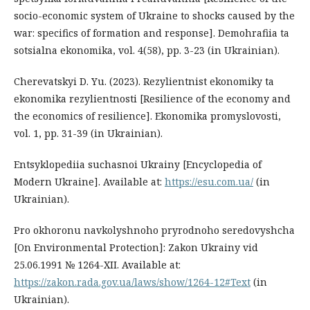
socio-economic system of Ukraine to shocks caused by the
war: specifics of formation and response]. Demohrafiia ta
sotsialna ekonomika, vol. 4(58), pp. 3-23 (in Ukrainian).
Cherevatskyi D. Yu. (2023). Rezylientnist ekonomiky ta
ekonomika rezylientnosti [Resilience of the economy and
the economics of resilience]. Ekonomika promyslovosti,
vol. 1, pp. 31-39 (in Ukrainian).
Entsyklopediia suchasnoi Ukrainy [Encyclopedia of
Modern Ukraine]. Available at:
https://esu.com.ua/
(in
Ukrainian).
Pro okhoronu navkolyshnoho pryrodnoho seredovyshcha
[On Environmental Protection]: Zakon Ukrainy vid
25.06.1991 № 1264-XII. Available at:
https://zakon.rada.gov.ua/laws/show/1264-12#Text
(in
Ukrainian).