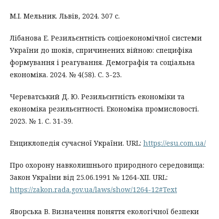
М.І. Мельник. Львів, 2024. 307 с.
Лібанова Е. Резильєнтність соціоекономічної системи
України до шоків, спричинених війною: специфіка
формування і реагування. Демографія та соціальна
економіка. 2024. № 4(58). С. 3-23.
Череватський Д. Ю. Резильєнтність економіки та
економіка резильєнтності. Економіка промисловості.
2023. № 1. С. 31-39.
Енциклопедія сучасної України. URL:
https://esu.com.ua/
Про охорону навколишнього природного середовища:
Закон України від 25.06.1991 № 1264-XII. URL:
https://zakon.rada.gov.ua/laws/show/1264-12#Text
Яворська В. Визначення поняття екологічної безпеки