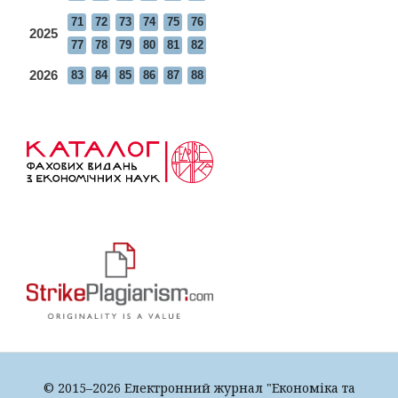
71
72
73
74
75
76
2025
77
78
79
80
81
82
2026
83
84
85
86
87
88
© 2015–2026 Електронний журнал "Економіка та