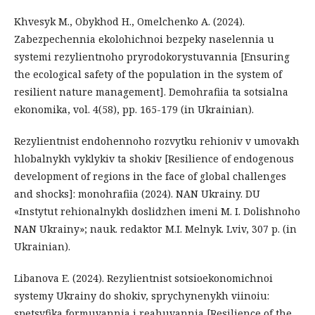
Khvesyk M., Obykhod H., Omelchenko A. (2024).
Zabezpechennia ekolohichnoi bezpeky naselennia u
systemi rezylientnoho pryrodokorystuvannia [Ensuring
the ecological safety of the population in the system of
resilient nature management]. Demohrafiia ta sotsialna
ekonomika, vol. 4(58), pp. 165-179 (in Ukrainian).
Rezylientnist endohennoho rozvytku rehioniv v umovakh
hlobalnykh vyklykiv ta shokiv [Resilience of endogenous
development of regions in the face of global challenges
and shocks]: monohrafiia (2024). NAN Ukrainy. DU
«Instytut rehionalnykh doslidzhen imeni M. I. Dolishnoho
NAN Ukrainy»; nauk. redaktor M.I. Melnyk. Lviv, 307 p. (in
Ukrainian).
Libanova E. (2024). Rezylientnist sotsioekonomichnoi
systemy Ukrainy do shokiv, sprychynenykh viinoiu:
spetsyfika formuvannia i reahuvannia [Resilience of the