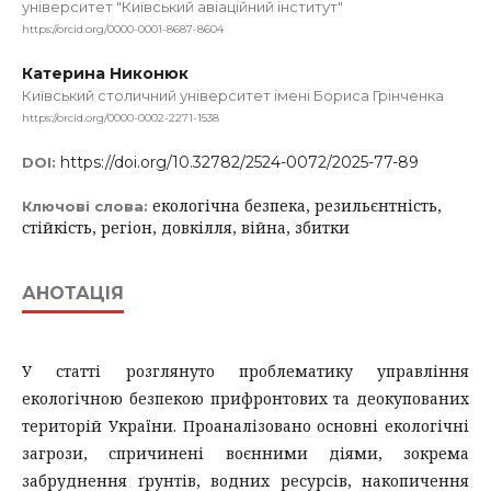
університет "Київський авіаційний інститут"
https://orcid.org/0000-0001-8687-8604
Катерина Никонюк
Київський столичний університет імені Бориса Грінченка
https://orcid.org/0000-0002-2271-1538
https://doi.org/10.32782/2524-0072/2025-77-89
DOI:
екологічна безпека, резильєнтність,
Ключові слова:
стійкість, регіон, довкілля, війна, збитки
АНОТАЦІЯ
У статті розглянуто проблематику управління
екологічною безпекою прифронтових та деокупованих
територій України. Проаналізовано основні екологічні
загрози, спричинені воєнними діями, зокрема
забруднення ґрунтів, водних ресурсів, накопичення