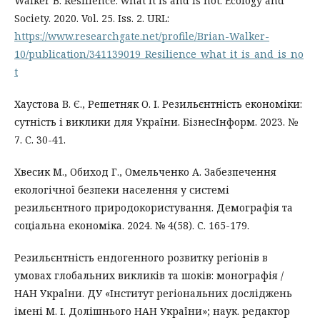
Walker B. Resilience: what it is and is not. Ecology and
Society. 2020. Vol. 25. Iss. 2. URL:
https://www.researchgate.net/profile/Brian-Walker-
10/publication/341139019_Resilience_what_it_is_and_is_no
t
Хаустова В. Є., Решетняк О. І. Резильєнтність економіки:
сутність і виклики для України. БізнесІнформ. 2023. №
7. С. 30-41.
Хвесик М., Обиход Г., Омельченко А. Забезпечення
екологічної безпеки населення у системі
резильєнтного природокористування. Демографія та
соціальна економіка. 2024. № 4(58). С. 165-179.
Резильєнтність ендогенного розвитку регіонів в
умовах глобальних викликів та шоків: монографія /
НАН України. ДУ «Інститут регіональних досліджень
імені М. І. Долішнього НАН України»; наук. редактор