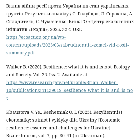
Вплив війни росії проти України на стан українських
ґрунтів. Результати аналізу / О. Голубцов, Л. Сорокіна, А.
Сплодитель, С. Чумаченко. Київ: ГО «Центр екологічних
ініціатив «Екодія», 2023. 32 с. URL:
https://ecoaction.org.ua/wp-
content/uploads/2023/03/zabrudnennia-zemel-vid-rosii-
summary.pdf
Walker B. (2020). Resilience: what it is and is not. Ecology
and Society. Vol. 25. Iss. 2. Available at:
https://www.researchgate.net/profile/Brian-Walker-
10/publication/341139019_Resilience_what_it_is_and_is_no
t
Khaustova V. Ye., Reshetniak O. I. (2023). Rezylientnist
ekonomiky: sutnist i vyklyky dlia Ukrainy [Economic
resilience: essence and challenges for Ukraine].
BiznesInform, vol. 7, pp. 30-41 (in Ukrainian).