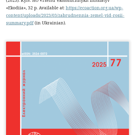
(2023). Kyiv: HO «Tsentr ekolohichnykh initsiatyv
«Ekodiia», 32 p. Available at:
https://ecoaction.org.ua/wp-
content/uploads/2023/03/zabrudnennia-zemel-vid-rosii-
summary.pdf
(in Ukrainian).