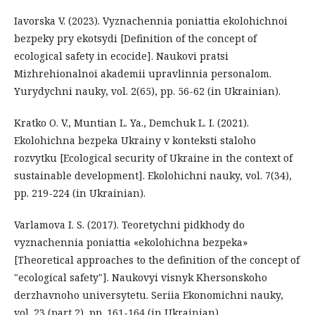
Iavorska V. (2023). Vyznachennia poniattia ekolohichnoi
bezpeky pry ekotsydi [Definition of the concept of
ecological safety in ecocide]. Naukovi pratsi
Mizhrehionalnoi akademii upravlinnia personalom.
Yurydychni nauky, vol. 2(65), pp. 56-62 (in Ukrainian).
Kratko O. V., Muntian L. Ya., Demchuk L. I. (2021).
Ekolohichna bezpeka Ukrainy v konteksti staloho
rozvytku [Ecological security of Ukraine in the context of
sustainable development]. Ekolohichni nauky, vol. 7(34),
pp. 219-224 (in Ukrainian).
Varlamova I. S. (2017). Teoretychni pidkhody do
vyznachennia poniattia «ekolohichna bezpeka»
[Theoretical approaches to the definition of the concept of
"ecological safety"]. Naukovyi visnyk Khersonskoho
derzhavnoho universytetu. Seriia Ekonomichni nauky,
vol. 23 (part 2), pp. 161-164 (in Ukrainian).