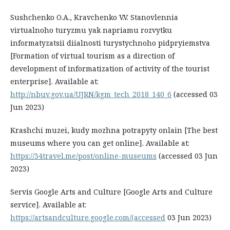
Sushchenko O.A., Kravchenko V.V. Stanovlennia
virtualnoho turyzmu yak napriamu rozvytku
informatyzatsii diialnosti turystychnoho pidpryiemstva
[Formation of virtual tourism as a direction of
development of informatization of activity of the tourist
enterprise]. Available at:
http://nbuv.gov.ua/UJRN/kgm_tech_2018_140_6
(accessed 03
Jun 2023)
Krashchi muzei, kudy mozhna potrapyty onlain [The best
museums where you can get online]. Available at:
https://34travel.me/post/online-museums
(accessed 03 Jun
2023)
Servis Google Arts and Culture [Google Arts and Culture
service]. Available at:
https://artsandculture.google.com/(accessed
03 Jun 2023)