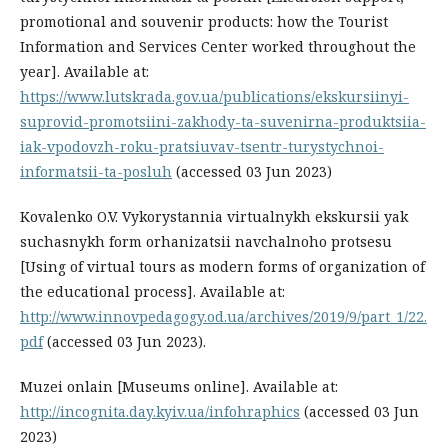
promotional and souvenir products: how the Tourist
Information and Services Center worked throughout the
year]. Available at:
https://www.lutskrada.gov.ua/publications/ekskursiinyi-
suprovid-promotsiini-zakhody-ta-suvenirna-produktsiia-
iak-vpodovzh-roku-pratsiuvav-tsentr-turystychnoi-
informatsii-ta-posluh
(accessed 03 Jun 2023)
Kovalenko O.V. Vykorystannia virtualnykh ekskursii yak
suchasnykh form orhanizatsii navchalnoho protsesu
[Using of virtual tours as modern forms of organization of
the educational process]. Available at:
http://www.innovpedagogy.od.ua/archives/2019/9/part_1/22.
pdf
(accessed 03 Jun 2023).
Muzei onlain [Museums online]. Available at:
http://incognita.day.kyiv.ua/infohraphics
(accessed 03 Jun
2023)