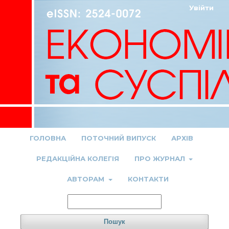
Увійти
ГОЛОВНА
ПОТОЧНИЙ ВИПУСК
АРХІВ
РЕДАКЦІЙНА КОЛЕГІЯ
ПРО ЖУРНАЛ
АВТОРАМ
КОНТАКТИ
Пошук