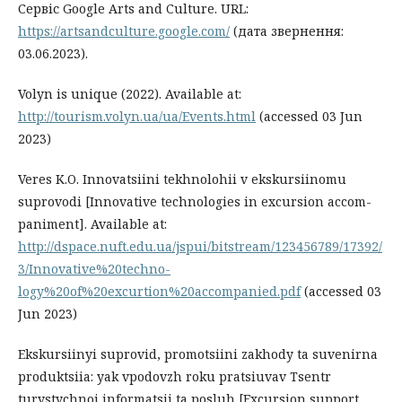
Сервіс Google Arts and Culture. URL:
https://artsandculture.google.com/
(дата звернення:
03.06.2023).
Volyn is unique (2022). Available at:
http://tourism.volyn.ua/ua/Events.html
(accessed 03 Jun
2023)
Veres K.O. Innovatsiini tekhnolohii v ekskursiinomu
suprovodi [Innovative technologies in excursion accom-
paniment]. Available at:
http://dspace.nuft.edu.ua/jspui/bitstream/123456789/17392/
3/Innovative%20techno-
logy%20of%20excurtion%20accompanied.pdf
(accessed 03
Jun 2023)
Ekskursiinyi suprovid, promotsiini zakhody ta suvenirna
produktsiia: yak vpodovzh roku pratsiuvav Tsentr
turystychnoi informatsii ta posluh [Excursion support,