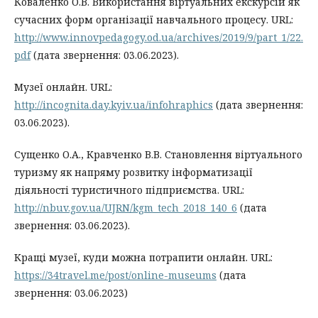
Коваленко О.В. Використання віртуальних екскурсій як
сучасних форм організації навчального процесу. URL:
http://www.innovpedagogy.od.ua/archives/2019/9/part_1/22.
pdf
(дата звернення: 03.06.2023).
Музеї онлайн. URL:
http://incognita.day.kyiv.ua/infohraphics
(дата звернення:
03.06.2023).
Сущенко О.А., Кравченко В.В. Становлення віртуального
туризму як напряму розвитку інформатизації
діяльності туристичного підприємства. URL:
http://nbuv.gov.ua/UJRN/kgm_tech_2018_140_6
(дата
звернення: 03.06.2023).
Кращі музеї, куди можна потрапити онлайн. URL:
https://34travel.me/post/online-museums
(дата
звернення: 03.06.2023)