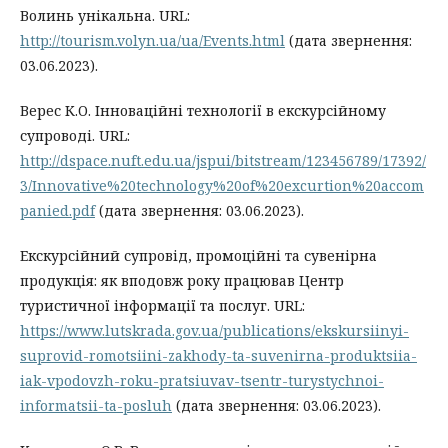
Волинь унікальна. URL:
http://tourism.volyn.ua/ua/Events.html
(дата звернення:
03.06.2023).
Верес К.О. Інноваційні технології в екскурсійному
супроводі. URL:
http://dspace.nuft.edu.ua/jspui/bitstream/123456789/17392/
3/Innovative%20technology%20of%20excurtion%20accom
panied.pdf
(дата звернення: 03.06.2023).
Екскурсійний супровід, промоційні та сувенірна
продукція: як вподовж року працював Центр
туристичної інформації та послуг. URL:
https://www.lutskrada.gov.ua/publications/ekskursiinyi-
suprovid-romotsiini-zakhody-ta-suvenirna-produktsiia-
iak-vpodovzh-roku-pratsiuvav-tsentr-turystychnoi-
informatsii-ta-posluh
(дата звернення: 03.06.2023).