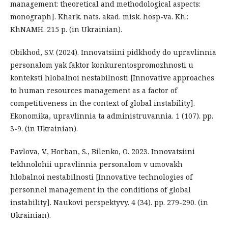
management: theoretical and methodological aspects:
monograph]. Khark. nats. akad. misk. hosp-va. Kh.:
KhNAMH. 215 р. (in Ukrainian).
Obikhod, S.V. (2024). Innovatsiini pidkhody do upravlinnia
personalom yak faktor konkurentospromozhnosti u
konteksti hlobalnoi nestabilnosti [Innovative approaches
to human resources management as a factor of
competitiveness in the context of global instability].
Ekonomika, upravlinnia ta administruvannia. 1 (107). рр.
3-9. (in Ukrainian).
Pavlova, V., Horban, S., Bilenko, O. 2023. Innovatsiini
tekhnolohii upravlinnia personalom v umovakh
hlobalnoi nestabilnosti [Innovative technologies of
personnel management in the conditions of global
instability]. Naukovi perspektyvy. 4 (34). рр. 279-290. (in
Ukrainian).