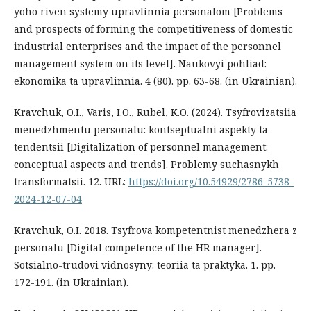
yoho riven systemy upravlinnia personalom [Problems
and prospects of forming the competitiveness of domestic
industrial enterprises and the impact of the personnel
management system on its level]. Naukovyi pohliad:
ekonomika ta upravlinnia. 4 (80). рр. 63-68. (in Ukrainian).
Kravchuk, O.I., Varis, I.O., Rubel, K.O. (2024). Tsyfrovizatsiia
menedzhmentu personalu: kontseptualni aspekty ta
tendentsii [Digitalization of personnel management:
conceptual aspects and trends]. Problemy suchasnykh
transformatsii. 12. URL:
https://doi.org/10.54929/2786-5738-
2024-12-07-04
Kravchuk, O.I. 2018. Tsyfrova kompetentnist menedzhera z
personalu [Digital competence of the HR manager].
Sotsialno-trudovi vidnosyny: teoriia ta praktyka. 1. рр.
172-191. (in Ukrainian).