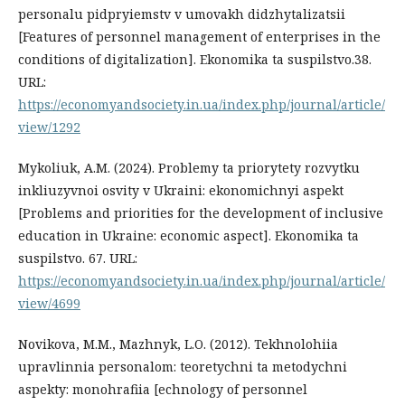
personalu pidpryiemstv v umovakh didzhytalizatsii
[Features of personnel management of enterprises in the
conditions of digitalization]. Ekonomika ta suspilstvo.38.
URL:
https://economyandsociety.in.ua/index.php/journal/article/
view/1292
Mykoliuk, A.M. (2024). Problemy ta priorytety rozvytku
inkliuzyvnoi osvity v Ukraini: ekonomichnyi aspekt
[Problems and priorities for the development of inclusive
education in Ukraine: economic aspect]. Ekonomika ta
suspilstvo. 67. URL:
https://economyandsociety.in.ua/index.php/journal/article/
view/4699
Novikova, M.M., Mazhnyk, L.O. (2012). Tekhnolohiia
upravlinnia personalom: teoretychni ta metodychni
aspekty: monohrafiia [echnology of personnel