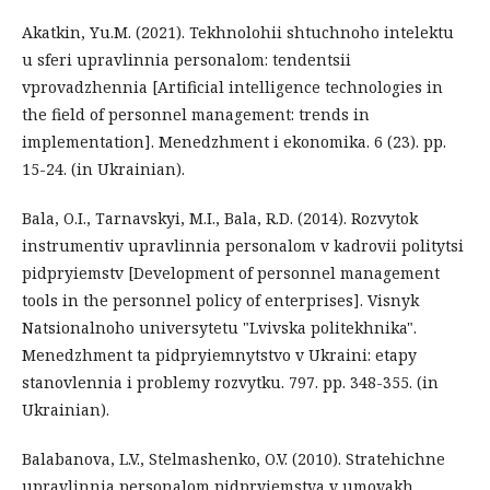
Akatkin, Yu.M. (2021). Tekhnolohii shtuchnoho intelektu
u sferi upravlinnia personalom: tendentsii
vprovadzhennia [Artificial intelligence technologies in
the field of personnel management: trends in
implementation]. Menedzhment i ekonomika. 6 (23). рр.
15-24. (in Ukrainian).
Bala, O.I., Tarnavskyi, M.I., Bala, R.D. (2014). Rozvytok
instrumentiv upravlinnia personalom v kadrovii politytsi
pidpryiemstv [Development of personnel management
tools in the personnel policy of enterprises]. Visnyk
Natsionalnoho universytetu "Lvivska politekhnika".
Menedzhment ta pidpryiemnytstvo v Ukraini: etapy
stanovlennia i problemy rozvytku. 797. рр. 348-355. (in
Ukrainian).
Balabanova, L.V., Stelmashenko, O.V. (2010). Stratehichne
upravlinnia personalom pidpryiemstva v umovakh