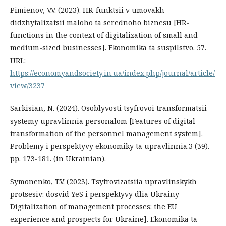
Pimienov, V.V. (2023). HR-funktsii v umovakh
didzhytalizatsii maloho ta serednoho biznesu [HR-
functions in the context of digitalization of small and
medium-sized businesses]. Ekonomika ta suspilstvo. 57.
URL:
https://economyandsociety.in.ua/index.php/journal/article/
view/3237
Sarkisian, N. (2024). Osoblyvosti tsyfrovoi transformatsii
systemy upravlinnia personalom [Features of digital
transformation of the personnel management system].
Problemy i perspektyvy ekonomiky ta upravlinnia.3 (39).
рр. 173-181. (in Ukrainian).
Symonenko, T.V. (2023). Tsyfrovizatsiia upravlinskykh
protsesiv: dosvid YeS i perspektyvy dlia Ukrainy
Digitalization of management processes: the EU
experience and prospects for Ukraine]. Ekonomika ta