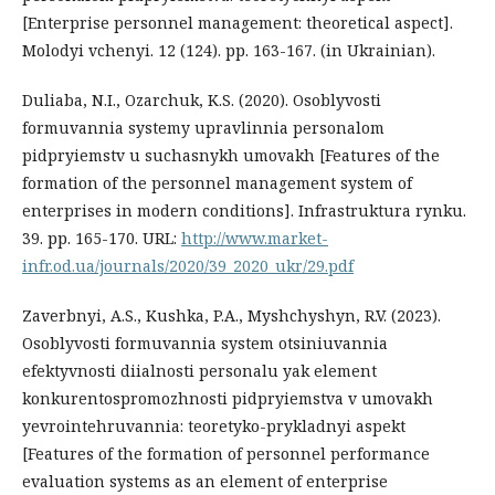
[Enterprise personnel management: theoretical aspect].
Molodyi vchenyi. 12 (124). рр. 163-167. (in Ukrainian).
Duliaba, N.I., Ozarchuk, K.S. (2020). Osoblyvosti
formuvannia systemy upravlinnia personalom
pidpryiemstv u suchasnykh umovakh [Features of the
formation of the personnel management system of
enterprises in modern conditions]. Infrastruktura rynku.
39. рр. 165-170. URL:
http://www.market-
infr.od.ua/journals/2020/39_2020_ukr/29.pdf
Zaverbnyi, A.S., Kushka, P.A., Myshchyshyn, R.V. (2023).
Osoblyvosti formuvannia system otsiniuvannia
efektyvnosti diialnosti personalu yak element
konkurentospromozhnosti pidpryiemstva v umovakh
yevrointehruvannia: teoretyko-prykladnyi aspekt
[Features of the formation of personnel performance
evaluation systems as an element of enterprise