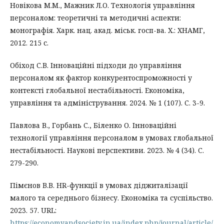
Новікова М.М., Мажник Л.О. Технологія управління
персоналом: теоретичні та методичні аспекти:
монографія. Харк. нац. акад. міськ. госп-ва. Х.: ХНАМГ,
2012. 215 с.
Обіход С.В. Інноваційні підходи до управління
персоналом як фактор конкурентоспроможності у
контексті глобальної нестабільності. Економіка,
управління та адміністрування. 2024. № 1 (107). С. 3-9.
Павлова В., Горбань С., Біленко О. Інноваційні
технології управління персоналом в умовах глобальної
нестабільності. Наукові перспективи. 2023. № 4 (34). C.
279-290.
Пімєнов В.В. HR-функції в умовах діджиталізації
малого та середнього бізнесу. Економіка та суспільство.
2023. 57. URL:
https://economyandsociety.in.ua/index.php/journal/article/