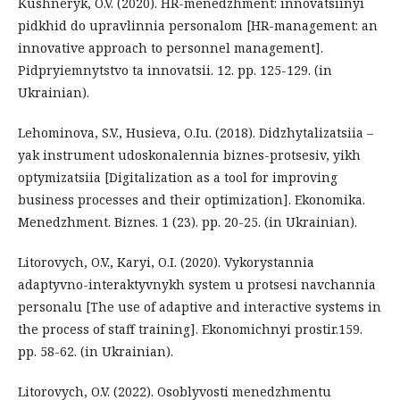
Kushneryk, O.V. (2020). HR-menedzhment: innovatsiinyi
pidkhid do upravlinnia personalom [HR-management: an
innovative approach to personnel management].
Pidpryiemnytstvo ta innovatsii. 12. рр. 125-129. (in
Ukrainian).
Lehominova, S.V., Husieva, O.Iu. (2018). Didzhytalizatsiia –
yak instrument udoskonalennia biznes-protsesiv, yikh
optymizatsiia [Digitalization as a tool for improving
business processes and their optimization]. Ekonomika.
Menedzhment. Biznes. 1 (23). рр. 20-25. (in Ukrainian).
Litorovych, O.V., Karyi, O.I. (2020). Vykorystannia
adaptyvno-interaktyvnykh system u protsesi navchannia
personalu [The use of adaptive and interactive systems in
the process of staff training]. Ekonomichnyi prostir.159.
рр. 58-62. (in Ukrainian).
Litorovych, O.V. (2022). Osoblyvosti menedzhmentu