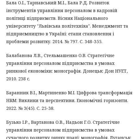
Бала О.І., Тарнавський М.І., Бала Р.Д. Розвиток
інструментів управління персоналом в кадровій
політиці підприємств. Вісник Національного
університету "Львівська політехніка". Менеджмент та
підприємництво в Україні: етапи становлення і
проблеми розвитку. 2014. № 797. С. 348-355.
Балабанова Л.В., Стельмашенко О.В. Стратегічне
управління персоналом підприємства в умовах
ринкової економіки: монографія. Донецьк: Дон НУЕТ,
2010. 238 с.
Баранник В.І., Мартиненко М.І. Цифрова трансформація
HRM: Виклики та перспективи. Економічні горизонти.
2022. № 3(45). С. 25-38.
Бузько І.Р., Вартанова О.В., Надьон Г.О. Стратегічне
управління персоналом підприємства в умовах
сучасного розвитку ринку праці: монографія. Луганськ: