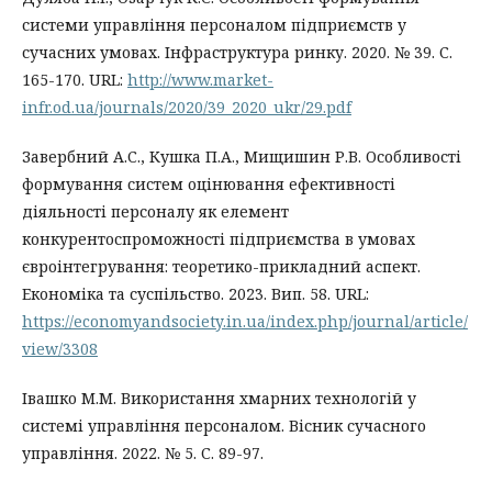
системи управління персоналом підприємств у
сучасних умовах. Інфраструктура ринку. 2020. № 39. С.
165-170. URL:
http://www.market-
infr.od.ua/journals/2020/39_2020_ukr/29.pdf
Завербний А.С., Кушка П.А., Мищишин Р.В. Особливості
формування систем оцінювання ефективності
діяльності персоналу як елемент
конкурентоспроможності підприємства в умовах
євроінтегрування: теоретико-прикладний аспект.
Економіка та суспільство. 2023. Вип. 58. URL:
https://economyandsociety.in.ua/index.php/journal/article/
view/3308
Івашко М.М. Використання хмарних технологій у
системі управління персоналом. Вісник сучасного
управління. 2022. № 5. С. 89-97.