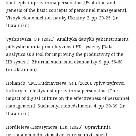
kontseptsii upravlinnia personalom [Evolution and
genesis of the basic concepts of personnel management].
Visnyk ekonomichnoi nauky Ukrainy. 2. рр. 20-25. (in
Ukrainian).
Vyshnevska, O.P. (2021). Analityka danykh yak instrument
pidvyshchennia produktyvnosti HR-systemy [Data
analytics as a tool for improving the productivity of the
HR system]. Zhurnal suchasnoi ekonomiky. 9. рр. 56-68.
(in Ukrainian).
Holianch, V.M., Kudriavtseva, Ye.I. (2020). Vplyv tsyfrovoi
kultury na efektyvnist upravlinnia personalom [The
impact of digital culture on the effectiveness of personnel
management]. Suchasnyi menedzhment. 4. рр. 30-39. (in
Ukrainian).
Hordieieva-Herasymova, L.Iu. (2023). Upravlinnia
personalom pidpryiemstva: teoretychnyi aspekt