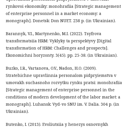
rynkovoi ekonomiky: monohrafiia [Strategic management
of enterprise personnel in a market economy: a
monograph]. Donetsk: Don NUET. 238 р. (in Ukrainian).
Barannyk, V.I., Martynenko, M.I. (2022). Tsyfrova
transformatsiia HRM: Vyklyky ta perspektyvy [Digital
transformation of HRM: Challenges and prospects].
Ekonomichni horyzonty. 3(45). рр. 25-38. (in Ukrainian).
Buzko, I.R., Vartanova, O.V., Nadon, H.O. (2009).
Stratehichne upravlinnia personalom pidpryiemstva v
umovakh suchasnoho rozvytku rynku pratsi: monohrafiia
[Strategic management of enterprise personnel in the
conditions of modern development of the labor market: a
monograph]. Luhansk: Vyd-vo SNU im. V. Dalia. 304 р. (in
Ukrainian).
Butenko, I. (2013). Evoliutsiia y henezys osnovnykh