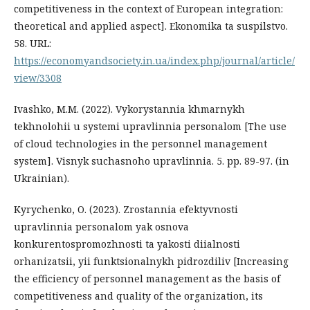
competitiveness in the context of European integration:
theoretical and applied aspect]. Ekonomika ta suspilstvo.
58. URL:
https://economyandsociety.in.ua/index.php/journal/article/
view/3308
Ivashko, M.M. (2022). Vykorystannia khmarnykh
tekhnolohii u systemi upravlinnia personalom [The use
of cloud technologies in the personnel management
system]. Visnyk suchasnoho upravlinnia. 5. рр. 89-97. (in
Ukrainian).
Kyrychenko, O. (2023). Zrostannia efektyvnosti
upravlinnia personalom yak osnova
konkurentospromozhnosti ta yakosti diialnosti
orhanizatsii, yii funktsionalnykh pidrozdiliv [Increasing
the efficiency of personnel management as the basis of
competitiveness and quality of the organization, its