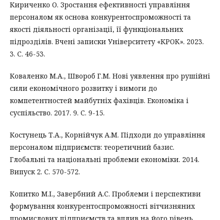
Кириченко О. Зростання ефективності управління
персоналом як основа конкурентоспроможності та
якості діяльності організації, її функціональних
підрозділів. Вчені записки Університету «КРОК». 2023.
3. С. 46-53.
Коваленко М.А., Швороб Г.М. Нові уявлення про рушійні
сили економічного розвитку і вимоги до
компетентностей майбутніх фахівців. Економіка і
суспільство. 2017. 9. С. 9-15.
Костунець Т.А., Корнійчук А.М. Підходи до управління
персоналом підприємств: теоретичний базис.
Глобальні та національні проблеми економіки. 2014.
Випуск 2. С. 570-572.
Копитко М.І., Завербний А.С. Проблеми і перспективи
формування конкурентоспроможності вітчизняних
промислових підприємств та вплив на його рівень