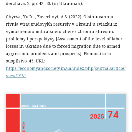
derzhava. 2. рр. 43-50. (in Ukrainian).
Chyrva, Yu.Iu., Zaverbnyi, A.S. (2022). Otsiniuvannia
rivnia vtrat trudovykh resursiv v Ukraini u zviazku iz
vymushenoiu mihratsiieiu cherez zbroinu ahresiiu:
problemy i perspektyvy [Assessment of the level of labor
losses in Ukraine due to forced migration due to armed
aggression: problems and prospects]. Ekonomika ta
suspilstvo. 45. URL:
https://economyandsociety.in.ua/index.php/journal/article/
view/1931