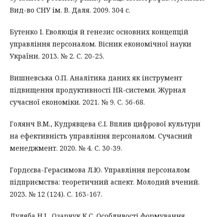
Вид-во СНУ ім. В. Даля. 2009. 304 с.
Бутенко І. Еволюція й генезис основних концепцій
управління персоналом. Вісник економічної науки
України. 2013. № 2. С. 20-25.
Вишневська О.П. Аналітика даних як інструмент
підвищення продуктивності HR-системи. Журнал
сучасної економіки. 2021. № 9. С. 56-68.
Голянч В.М., Кудрявцева Є.І. Вплив цифрової культури
на ефективність управління персоналом. Сучасний
менеджмент. 2020. № 4. С. 30-39.
Гордєєва-Герасимова Л.Ю. Управління персоналом
підприємства: теоретичний аспект. Молодий вчений.
2023. № 12 (124). С. 163-167.
Дуляба Н.І., Озарчук К.С. Особливості формування