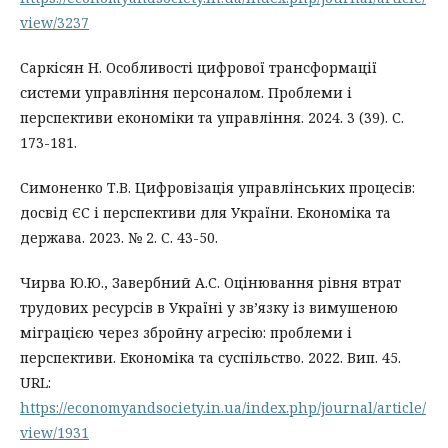
view/3237
Саркісян Н. Особливості цифрової трансформації
системи управління персоналом. Проблеми і
перспективи економіки та управління. 2024. 3 (39). С.
173-181.
Симоненко Т.В. Цифровізація управлінських процесів:
досвід ЄС і перспективи для України. Економіка та
держава. 2023. № 2. С. 43-50.
Чирва Ю.Ю., Завербний А.С. Оцінювання рівня втрат
трудових ресурсів в Україні у зв’язку із вимушеною
міграцією через збройну агресію: проблеми і
перспективи. Економіка та суспільство. 2022. Вип. 45.
URL:
https://economyandsociety.in.ua/index.php/journal/article/
view/1931