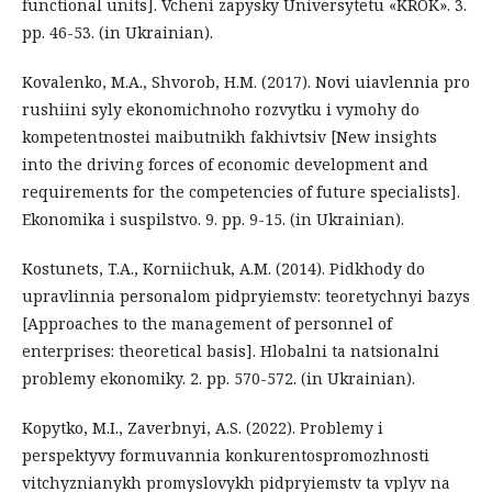
functional units]. Vcheni zapysky Universytetu «KROK». 3.
рр. 46-53. (in Ukrainian).
Kovalenko, M.A., Shvorob, H.M. (2017). Novi uiavlennia pro
rushiini syly ekonomichnoho rozvytku i vymohy do
kompetentnostei maibutnikh fakhivtsiv [New insights
into the driving forces of economic development and
requirements for the competencies of future specialists].
Ekonomika i suspilstvo. 9. рр. 9-15. (in Ukrainian).
Kostunets, T.A., Korniichuk, A.M. (2014). Pidkhody do
upravlinnia personalom pidpryiemstv: teoretychnyi bazys
[Approaches to the management of personnel of
enterprises: theoretical basis]. Hlobalni ta natsionalni
problemy ekonomiky. 2. рр. 570-572. (in Ukrainian).
Kopytko, M.I., Zaverbnyi, A.S. (2022). Problemy i
perspektyvy formuvannia konkurentospromozhnosti
vitchyznianykh promyslovykh pidpryiemstv ta vplyv na