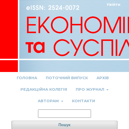
Увійти
ГОЛОВНА
ПОТОЧНИЙ ВИПУСК
АРХІВ
РЕДАКЦІЙНА КОЛЕГІЯ
ПРО ЖУРНАЛ
АВТОРАМ
КОНТАКТИ
Пошук