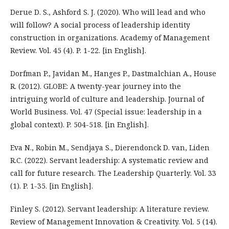
Derue D. S., Ashford S. J. (2020). Who will lead and who
will follow? A social process of leadership identity
construction in organizations. Academy of Management
Review. Vol. 45 (4). P. 1-22. [in English].
Dorfman P., Javidan M., Hanges P., Dastmalchian A., House
R. (2012). GLOBE: A twenty-year journey into the
intriguing world of culture and leadership. Journal of
World Business. Vol. 47 (Special issue: leadership in a
global context). P. 504-518. [in English].
Eva N., Robin M., Sendjaya S., Dierendonck D. van, Liden
R.C. (2022). Servant leadership: A systematic review and
call for future research. The Leadership Quarterly. Vol. 33
(1). P. 1-35. [in English].
Finley S. (2012). Servant leadership: A literature review.
Review of Management Innovation & Creativity. Vol. 5 (14).