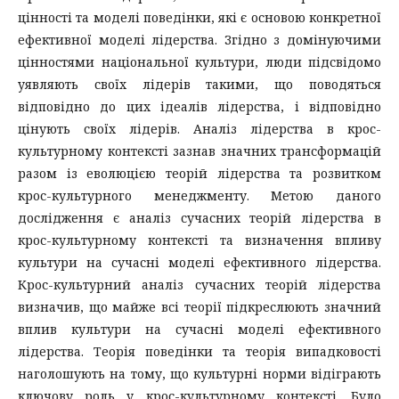
цінності та моделі поведінки, які є основою конкретної
ефективної моделі лідерства. Згідно з домінуючими
цінностями національної культури, люди підсвідомо
уявляють своїх лідерів такими, що поводяться
відповідно до цих ідеалів лідерства, і відповідно
цінують своїх лідерів. Аналіз лідерства в крос-
культурному контексті зазнав значних трансформацій
разом із еволюцією теорій лідерства та розвитком
крос-культурного менеджменту. Метою даного
дослідження є аналіз сучасних теорій лідерства в
крос-культурному контексті та визначення впливу
культури на сучасні моделі ефективного лідерства.
Крос-культурний аналіз сучасних теорій лідерства
визначив, що майже всі теорії підкреслюють значний
вплив культури на сучасні моделі ефективного
лідерства. Теорія поведінки та теорія випадковості
наголошують на тому, що культурні норми відіграють
ключову роль у крос-культурному контексті. Було