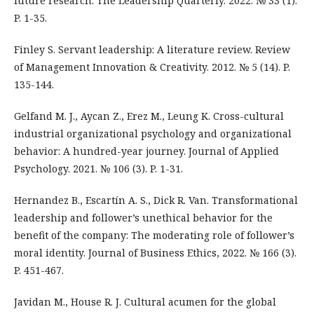
future research. The Leadership Quarterly. 2022. № 33 (1).
P. 1-35.
Finley S. Servant leadership: A literature review. Review
of Management Innovation & Creativity. 2012. № 5 (14). P.
135-144.
Gelfand M. J., Aycan Z., Erez M., Leung K. Cross-cultural
industrial organizational psychology and organizational
behavior: A hundred-year journey. Journal of Applied
Psychology. 2021. № 106 (3). P. 1-31.
Hernandez B., Escartín A. S., Dick R. Van. Transformational
leadership and follower’s unethical behavior for the
benefit of the company: The moderating role of follower’s
moral identity. Journal of Business Ethics, 2022. № 166 (3).
P. 451-467.
Javidan M., House R. J. Cultural acumen for the global