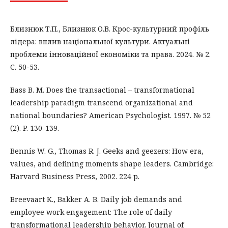
Близнюк Т.П., Близнюк О.В. Крос-культурний профіль
лідера: вплив національної культури. Актуальні
проблеми інноваційної економіки та права. 2024. № 2.
С. 50-53.
Bass B. M. Does the transactional – transformational
leadership paradigm transcend organizational and
national boundaries? American Psychologist. 1997. № 52
(2). P. 130-139.
Bennis W. G., Thomas R. J. Geeks and geezers: How era,
values, and defining moments shape leaders. Cambridge:
Harvard Business Press, 2002. 224 p.
Breevaart K., Bakker A. B. Daily job demands and
employee work engagement: The role of daily
transformational leadership behavior. Journal of