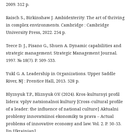
2009. 312 p.
Raisch S., Birkinshaw J. Ambidexterity: The art of thriving
in complex environments. Cambridge : Cambridge
University Press, 2022. 254 p.
Teece D. J., Pisano G., Shuen A. Dynamic capabilities and
strategic management. Strategic Management Journal.
1997. № 18(7). P. 509-533.
Yukl G. A. Leadership in Organizations. Upper Saddle
River, NJ : Prentice Hall, 2013. 528 p.
Blyznyuk T.P., Bliznyuk O.V. (2024). Kros-kulturnyi profil
lidera: vplyv natsionalnoi kultury [Cross-cultural profile
of a leader: the influence of national culture] Aktualni
problemy innovatsiinoi ekonomiky ta prava – Actual
problems of innovative economy and law. Vol. 2. P. 50-53.
[in Ukrainian].