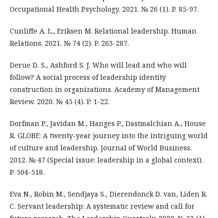
Occupational Health Psychology. 2021. № 26 (1). P. 85-97.
Cunliffe A. L., Eriksen M. Relational leadership. Human
Relations. 2021. № 74 (2). P. 263-287.
Derue D. S., Ashford S. J. Who will lead and who will
follow? A social process of leadership identity
construction in organizations. Academy of Management
Review. 2020. № 45 (4). P. 1-22.
Dorfman P., Javidan M., Hanges P., Dastmalchian A., House
R. GLOBE: A twenty-year journey into the intriguing world
of culture and leadership. Journal of World Business.
2012. № 47 (Special issue: leadership in a global context).
P. 504-518.
Eva N., Robin M., Sendjaya S., Dierendonck D. van, Liden R.
C. Servant leadership: A systematic review and call for