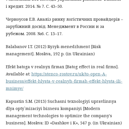
і кредит. 2014. № 7. С. 43–50.
Черноусов Е.В. Аналіз ринку логістичних провайдерів –
зарубіжний досвід. Менеджмент в России и за
рубежом. 2008. №6. С. 13–17.
Balabanov I.T. (2012) Ryzyk-menedzhment [Risk
management]. Moskva, 192 p. (in Ukrainian)
Efekt batoga v realnyx firmax [Batog effect in real firms].
Available at:
https://stenco-rostov.ru/uk/to-open-A-
business/effekt-hlysta-v-realnyh-firmah-effekt-hlysta-ili-
mnimye/
Kapustin S.M. (2013) Suchasni texnologiyi upravlinnya
dlya opty`mizaciyi biznesu kompaniyi [Modern
management technologies to optimize the company's
business]. Moskva: ID «Dashkov i K», 547 p. (in Ukrainian)