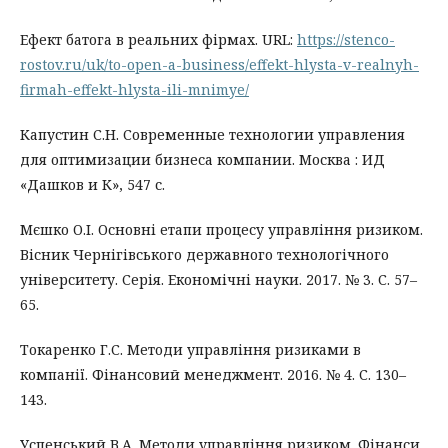
Ефект батога в реальних фірмах. URL:
https://stenco-
rostov.ru/uk/to-open-a-business/effekt-hlysta-v-realnyh-
firmah-effekt-hlysta-ili-mnimye/
Капустин С.Н. Современные технологии управления
для оптимизации бизнеса компании. Москва : ИД
«Дашков и К», 547 с.
Мєшко О.І. Основні етапи процесу управління ризиком.
Вісник Чернігівського державного технологічного
університету. Серія. Економічні науки. 2017. № 3. С. 57–
65.
Токаренко Г.С. Методи управління ризиками в
компанії. Фінансовий менеджмент. 2016. № 4. С. 130–
143.
Успенський В.А. Методи управління ризиком. Фінанси