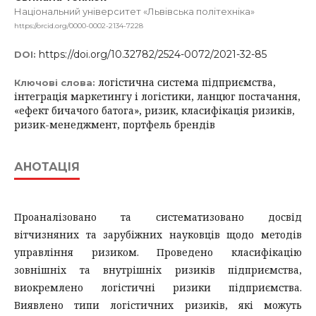
Національний університет «Львівська політехніка»
https://orcid.org/0000-0002-2134-7228
https://doi.org/10.32782/2524-0072/2021-32-85
DOI:
логістична система підприємства,
Ключові слова:
інтеграція маркетингу і логістики, ланцюг постачання,
«ефект бичачого батога», ризик, класифікація ризиків,
ризик-менеджмент, портфель брендів
АНОТАЦІЯ
Проаналізовано та систематизовано досвід
вітчизняних та зарубіжних науковців щодо методів
управління ризиком. Проведено класифікацію
зовнішніх та внутрішніх ризиків підприємства,
виокремлено логістичні ризики підприємства.
Виявлено типи логістичних ризиків, які можуть