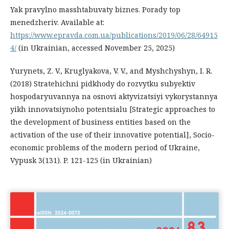
Yak pravylno masshtabuvaty biznes. Porady top
menedzheriv. Available at:
https://www.epravda.com.ua/publications/2019/06/28/64915
4/
(in Ukrainian, accessed November 25, 2025)
Yurynets, Z. V., Kruglyakova, V. V., and Myshchyshyn, I. R.
(2018) Stratehichni pidkhody do rozvytku subyektiv
hospodaryuvannya na osnovi aktyvizatsiyi vykorystannya
yikh innovatsiynoho potentsialu [Strategic approaches to
the development of business entities based on the
activation of the use of their innovative potential], Socio-
economic problems of the modern period of Ukraine,
Vypusk 3(131). P. 121-125 (in Ukrainian)