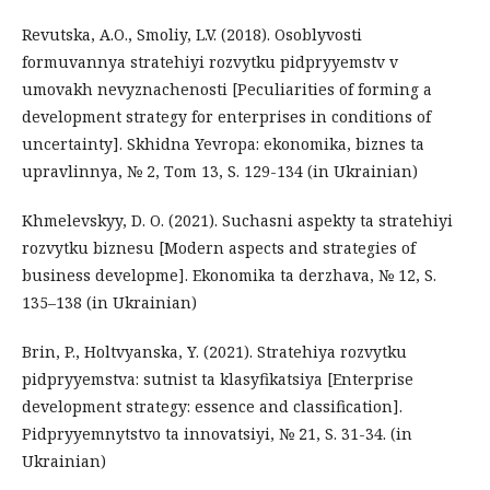
Revutska, A.O., Smoliy, L.V. (2018). Osoblyvosti
formuvannya stratehiyi rozvytku pidpryyemstv v
umovakh nevyznachenosti [Peculiarities of forming a
development strategy for enterprises in conditions of
uncertainty]. Skhidna Yevropa: ekonomika, biznes ta
upravlinnya, № 2, Тom 13, S. 129-134 (in Ukrainian)
Khmelevskyy, D. O. (2021). Suchasni aspekty ta stratehiyi
rozvytku biznesu [Modern aspects and strategies of
business developme]. Ekonomika ta derzhava, № 12, S.
135–138 (in Ukrainian)
Brin, P., Holtvyanska, Y. (2021). Stratehiya rozvytku
pidpryyemstva: sutnist ta klasyfikatsiya [Enterprise
development strategy: essence and classification].
Pidpryyemnytstvo ta innovatsiyi, № 21, S. 31-34. (in
Ukrainian)