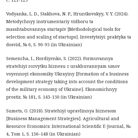
Vodyanka, L. D., Stakhova, N. P., Hruntkovskyy, V. Y. (2024).
Metodychnyy instrumentariy vidboru ta
masshtabuvannya startapiv [Methodological tools for
selection and scaling of startups]. Investytsiyi: praktyka ta
dosvid, № 6, S. 90-95 (in Ukrainian)
Semencha, I., Hordiyenko, S. (2022). Formuvannya
stratehiyi rozvytku biznesu z urakhuvannyam umov
voyennoyi ekonomiky Ukrayiny [Formation of a business
development strategy taking into account the conditions
of the military economy of Ukraine]. Ekonomichnyy
prostir, № 181, S. 143-150 (in Ukrainian)
Sumets, O. (2018). Stratehiyi upravlinnya biznesom
[Business Management Strategies]. Agricultural and
Resource Economics: International Scientific E-Journal, №.
4, Тom 1, S. 136–148 (in Ukrainian)