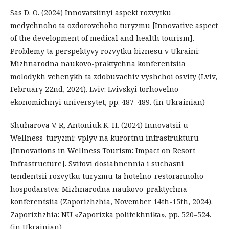
Sas D. O. (2024) Innovatsiinyi aspekt rozvytku
medychnoho ta ozdorovchoho turyzmu [Innovative aspect
of the development of medical and health tourism].
Problemy ta perspektyvy rozvytku biznesu v Ukraini:
Mizhnarodna naukovo-praktychna konferentsiia
molodykh vchenykh ta zdobuvachiv vyshchoi osvity (Lviv,
February 22nd, 2024). Lviv: Lvivskyi torhovelno-
ekonomichnyi universytet, pp. 487–489. (in Ukrainian)
Shuharova V. R, Antoniuk K. H. (2024) Innovatsii u
Wellness-turyzmi: vplyv na kurortnu infrastrukturu
[Innovations in Wellness Tourism: Impact on Resort
Infrastructure]. Svitovi dosiahnennia i suchasni
tendentsii rozvytku turyzmu ta hotelno-restorannoho
hospodarstva: Mizhnarodna naukovo-praktychna
konferentsiia (Zaporizhzhia, November 14th-15th, 2024).
Zaporizhzhia: NU «Zaporizka politekhnika», pp. 520–524.
(in Ukrainian)