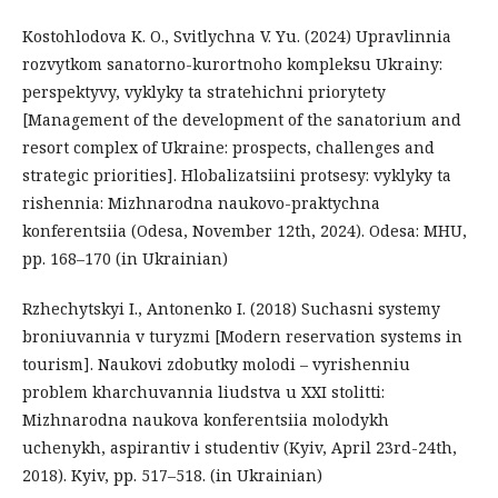
Kostohlodova K. O., Svitlychna V. Yu. (2024) Upravlinnia
rozvytkom sanatorno-kurortnoho kompleksu Ukrainy:
perspektyvy, vyklyky ta stratehichni priorytety
[Management of the development of the sanatorium and
resort complex of Ukraine: prospects, challenges and
strategic priorities]. Hlobalizatsiini protsesy: vyklyky ta
rishennia: Mizhnarodna naukovo-praktychna
konferentsiia (Odesa, November 12th, 2024). Odesa: MHU,
рр. 168–170 (in Ukrainian)
Rzhechytskyi I., Antonenko I. (2018) Suchasni systemy
broniuvannia v turyzmi [Modern reservation systems in
tourism]. Naukovi zdobutky molodi – vyrishenniu
problem kharchuvannia liudstva u XXI stolitti:
Mizhnarodna naukova konferentsiia molodykh
uchenykh, aspirantiv i studentiv (Kyiv, April 23rd-24th,
2018). Kyiv, рр. 517–518. (in Ukrainian)