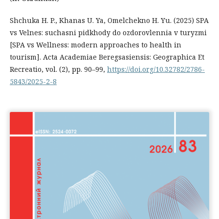
Shchuka H. P., Khanas U. Ya, Omelchekno H. Yu. (2025) SPA
vs Velnes: suchasni pidkhody do ozdorovlennia v turyzmi
[SPA vs Wellness: modern approaches to health in
tourism]. Acta Academiae Beregsasiensis: Geographica Et
Recreatio, vol. (2), рр. 90–99,
https://doi.org/10.32782/2786-
5843/2025-2-8