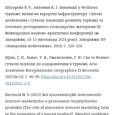
Шугарова В. Р., Антонюк К. Г. Інновації у Wellness-
туризмі: вплив на курортну інфраструктуру. Світові
досягнення і сучасні тенденції розвитку туризму та
готельно-ресторанного господарства: матеріали ІІІ
Міжнародної науково-практичної конференції (м.
Запоріжжя, 14-15 листопада 2024 року). Запоріжжя: НУ
«Запорізька політехніка», 2024. С .520–524.
Щука, Г. П., Ханас, У. Я., Омельченко, Г. Ю. Спа vs Велнес:
сучасні підходи до оздоровлення в туризмі. Acta
Academiae Beregsasiensis: Geographica Et Recreatio.
2025.№ (2). С. 90–99.
https://doi.org/10.32782/2786-
5843/2025-2-8
Barvinok N. V. (2021) Rol innovatsiinykh instrumentiv
internet-marketynhu u prosuvanni turystychnoho
produktu [The role of innovative internet marketing tools
in the promotion of a tourist product]. Aktualni problemy