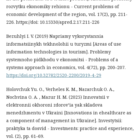
rozvytku ekonomiky rehionu - Current problems of
economic development of the region, vol. 17(2), рр. 211-
226. https://doi: 10.15330/apred.2.17.211-226
Bezuhlyi I. V. (2019) Napriamy vykorystannia
informatsiinykh tekhnolohii u turyzmi [Areas of usе
information technologies in tourism]. Problemy
systemnoho pidkhodu v ekonomitsi - Problems of a
systems approach in economics, vol. 4(72), рр. 200–207.
https://doi.org/10.32782/2520-2200/2019-4-29
Holovchuk Yu. O., Verheles K. M., Nazarchuk O. A.,
Nochvina O. A. , Mazur H. M. (2025) Innovatsii v
elektronnii okhoroni zdorovʼia yak skladova
menedzhmentu v Ukraini [Innovations in ehealthcare as
a component of management in Ukraine]. Investytsii:
praktyka ta dosvid - Investments: practice and experience,
vol. (2), рр. 61–69.