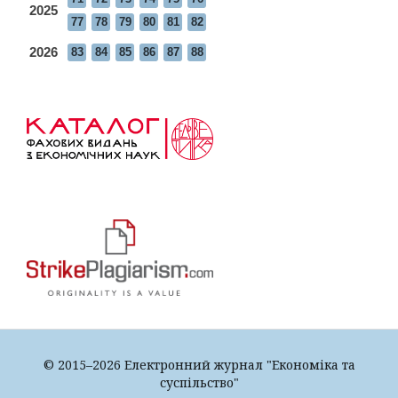
2025
77
78
79
80
81
82
2026
83
84
85
86
87
88
© 2015–2026 Електронний журнал "Економіка та
суспільство"