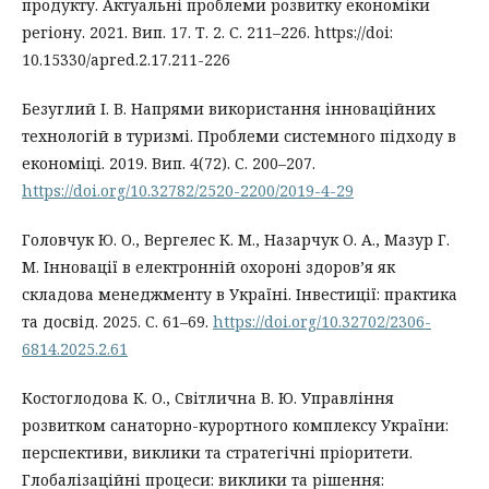
продукту. Актуальні проблеми розвитку економіки
регіону. 2021. Вип. 17. Т. 2. С. 211–226. https://doi:
10.15330/apred.2.17.211-226
Безуглий І. В. Напрями використання інноваційних
технологій в туризмі. Проблеми системного підходу в
економіці. 2019. Вип. 4(72). С. 200–207.
https://doi.org/10.32782/2520-2200/2019-4-29
Головчук Ю. О., Вергелес К. М., Назарчук О. А., Мазур Г.
М. Інновації в електронній охороні здоров’я як
складова менеджменту в Україні. Інвестиції: практика
та досвід. 2025. С. 61–69.
https://doi.org/10.32702/2306-
6814.2025.2.61
Костоглодова К. О., Світлична В. Ю. Управління
розвитком санаторно-курортного комплексу України:
перспективи, виклики та стратегічні пріоритети.
Глобалізаційні процеси: виклики та рішення: