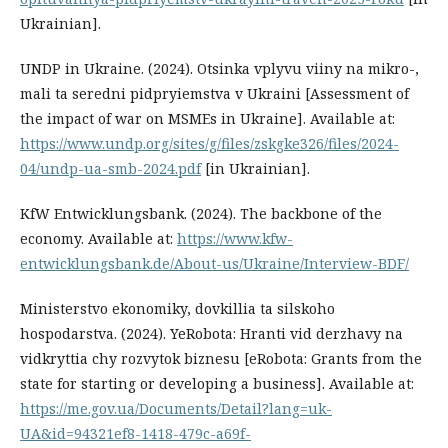
Ukrainian].
UNDP in Ukraine. (2024). Otsinka vplyvu viiny na mikro-,
mali ta seredni pidpryiemstva v Ukraini [Assessment of
the impact of war on MSMEs in Ukraine]. Available at:
https://www.undp.org/sites/g/files/zskgke326/files/2024-
04/undp-ua-smb-2024.pdf
[in Ukrainian].
KfW Entwicklungsbank. (2024). The backbone of the
economy. Available at:
https://www.kfw-
entwicklungsbank.de/About-us/Ukraine/Interview-BDF/
Ministerstvo ekonomiky, dovkillia ta silskoho
hospodarstva. (2024). YeRobota: Hranti vid derzhavy na
vidkryttia chy rozvytok biznesu [eRobota: Grants from the
state for starting or developing a business]. Available at:
https://me.gov.ua/Documents/Detail?lang=uk-
UA&id=94321ef8-1418-479c-a69f-