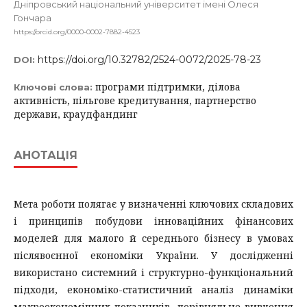
Дніпровський національний університет імені Олеся
Гончара
https://orcid.org/0000-0002-7882-4523
https://doi.org/10.32782/2524-0072/2025-78-23
DOI:
програми підтримки, ділова
Ключові слова:
активність, пільгове кредитування, партнерство
держави, краудфандинг
АНОТАЦІЯ
Мета роботи полягає у визначенні ключових складових
і принципів побудови інноваційних фінансових
моделей для малого й середнього бізнесу в умовах
післявоєнної економіки України. У дослідженні
використано системний і структурно-функціональний
підходи, економіко-статистичний аналіз динаміки
макроекономічних показників, порівняльне вивчення