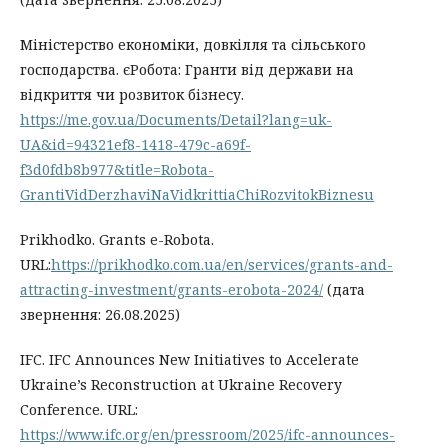
Міністерство економіки, довкілля та сільського
господарства. єРобота: Гранти від держави на
відкриття чи розвиток бізнесу.
https://me.gov.ua/Documents/Detail?lang=uk-
UA&id=94321ef8-1418-479c-a69f-
f3d0fdb8b977&title=Robota-
GrantiVidDerzhaviNaVidkrittiaChiRozvitokBiznesu
Prikhodko. Grants e-Robota.
URL:
https://prikhodko.com.ua/en/services/grants-and-
attracting-investment/grants-erobota-2024/
(дата
звернення: 26.08.2025)
IFC. IFC Announces New Initiatives to Accelerate
Ukraine’s Reconstruction at Ukraine Recovery
Conference. URL:
https://www.ifc.org/en/pressroom/2025/ifc-announces-