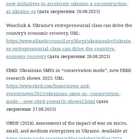
new-initiatives-to-accelerate-ukraine-s-reconstruction-
at-ukraine-re
(дата звернення: 26.08.2025)
Waschuk А. Ukraine’s entrepreneurial class can drive the
country’s economic recovery. URL:
https://www.atlanticcouncil.org/blogs/ukrainealert/ukrain
es-entrepreneurial-class-can-drive-the-countrys-
economy-recovery
(дата звернення: 26.08.2025)
EBRD. Ukrainian SMEs in “conservation mode”, new EBRD
research shows. 2025. URL:
https://www.ebrd.com/home/news-and-
events/news/2025/ukrainian-smes-in--conservation-
mode---new-ebrd-research-shows2.html
(дата
звернення: 27.08.2025)
UNDP. (2024). Assessment of the impact of war on micro,
small, and medium enterprises in Ukraine. Available at:
https://www.undp.org/sites/g/files/zskgke326/files/2024-