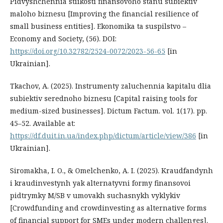
Pidvyshchennia stiikosti finansovoho stanu subiektiv
maloho biznesu [Improving the financial resilience of
small business entities]. Ekonomika ta suspilstvo –
Economy and Society, (56). DOI:
https://doi.org/10.32782/2524-0072/2023-56-65
[in
Ukrainian].
Tkachov, A. (2025). Instrumenty zaluchennia kapitalu dlia
subiektiv serednoho biznesu [Capital raising tools for
medium-sized businesses]. Dictum Factum. vol. 1(17). pp.
45–52. Available at:
https://df.duit.in.ua/index.php/dictum/article/view/386
[in
Ukrainian].
Siromakha, I. O., & Omelchenko, A. I. (2025). Kraudfandynh
i kraudinvestynh yak alternatyvni formy finansovoi
pidtrymky M/SB v umovakh suchasnykh vyklykiv
[Crowdfunding and crowdinvesting as alternative forms
of financial support for SMEs under modern challenges].