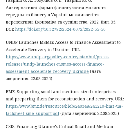
Гавриш О. А., Зозульов О. В., Гавриш Ю. О.
Альтернативні форми фінансування малого та
середнього бізнесу в Україні: можливості та
перспективи. Економіка та суспільство. 2022. Вип. 35.
DOI:
https://doi.org/10.32782/2524-0072/2022-35-50
UNDP Launches MSMEs Access to Finance Assessment to
Accelerate Recovery in Ukraine. URL:
https://www.undp.org/policy-centre/istanbul/press-
releases/undp-launches-msmes-access-finance-
assessment-accelerate-recovery-ukraine
(дата
звернення: 22.08.2025)
BMZ. Supporting small and medium-sized enterprises
and preparing them for reconstruction and recovery. URL:
https://www.bmz.de/resource/blob/240348/241210-bmz-ua-
factsheet-sme-support.pdf
(дата звернення: 22.08.2025)
CSIS. Financing Ukraine’s Critical Small and Medium-