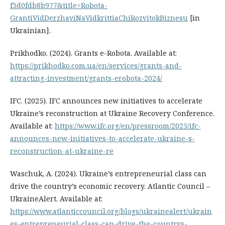
f3d0fdb8b977&title=Robota-
GrantiVidDerzhaviNaVidkrittiaChiRozvitokBiznesu
[in
Ukrainian].
Prikhodko. (2024). Grants e-Robota. Available at:
https://prikhodko.com.ua/en/services/grants-and-
attracting-investment/grants-erobota-2024/
IFC. (2025). IFC announces new initiatives to accelerate
Ukraine’s reconstruction at Ukraine Recovery Conference.
Available at:
https://www.ifc.org/en/pressroom/2025/ifc-
announces-new-initiatives-to-accelerate-ukraine-s-
reconstruction-at-ukraine-re
Waschuk, A. (2024). Ukraine’s entrepreneurial class can
drive the country’s economic recovery. Atlantic Council –
UkraineAlert. Available at:
https://www.atlanticcouncil.org/blogs/ukrainealert/ukrain
es-entrepreneurial-class-can-drive-the-countrys-