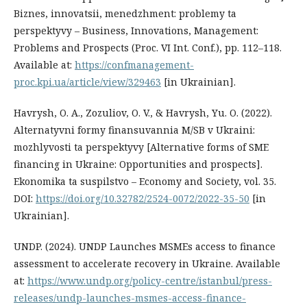
Biznes, innovatsii, menedzhment: problemy ta
perspektyvy – Business, Innovations, Management:
Problems and Prospects (Proc. VI Int. Conf.), pp. 112–118.
Available at:
https://confmanagement-
proc.kpi.ua/article/view/329463
[in Ukrainian].
Havrysh, O. A., Zozuliov, O. V., & Havrysh, Yu. O. (2022).
Alternatyvni formy finansuvannia M/SB v Ukraini:
mozhlyvosti ta perspektyvy [Alternative forms of SME
financing in Ukraine: Opportunities and prospects].
Ekonomika ta suspilstvo – Economy and Society, vol. 35.
DOI:
https://doi.org/10.32782/2524-0072/2022-35-50
[in
Ukrainian].
UNDP. (2024). UNDP Launches MSMEs access to finance
assessment to accelerate recovery in Ukraine. Available
at:
https://www.undp.org/policy-centre/istanbul/press-
releases/undp-launches-msmes-access-finance-