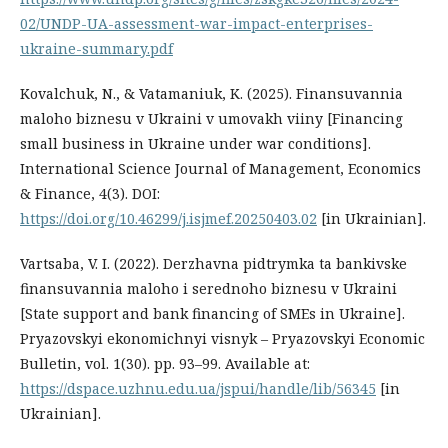
02/UNDP-UA-assessment-war-impact-enterprises-
ukraine-summary.pdf
Kovalchuk, N., & Vatamaniuk, K. (2025). Finansuvannia
maloho biznesu v Ukraini v umovakh viiny [Financing
small business in Ukraine under war conditions].
International Science Journal of Management, Economics
& Finance, 4(3). DOI:
https://doi.org/10.46299/j.isjmef.20250403.02
[in Ukrainian].
Vartsaba, V. I. (2022). Derzhavna pidtrymka ta bankivske
finansuvannia maloho i serednoho biznesu v Ukraini
[State support and bank financing of SMEs in Ukraine].
Pryazovskyi ekonomichnyi visnyk – Pryazovskyi Economic
Bulletin, vol. 1(30). pp. 93–99. Available at:
https://dspace.uzhnu.edu.ua/jspui/handle/lib/56345
[in
Ukrainian].