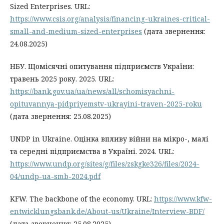
Sized Enterprises. URL:
https://www.csis.org/analysis/financing-ukraines-critical-
small-and-medium-sized-enterprises
(дата звернення:
24.08.2025)
НБУ. Щомісячні опитування підприємств України:
травень 2025 року. 2025. URL:
https://bank.gov.ua/ua/news/all/schomisyachni-
opituvannya-pidpriyemstv-ukrayini-traven-2025-roku
(дата звернення: 25.08.2025)
UNDP in Ukraine. Оцінка впливу війни на мікро-, малі
та середні підприємства в Україні. 2024. URL:
https://www.undp.org/sites/g/files/zskgke326/files/2024-
04/undp-ua-smb-2024.pdf
KFW. The backbone of the economy. URL:
https://www.kfw-
entwicklungsbank.de/About-us/Ukraine/Interview-BDF/
(дата звернення: 25.08.2025)