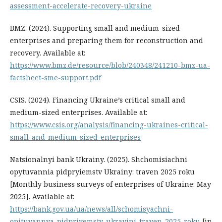
assessment-accelerate-recovery-ukraine
BMZ. (2024). Supporting small and medium-sized
enterprises and preparing them for reconstruction and
recovery. Available at:
https://www.bmz.de/resource/blob/240348/241210-bmz-ua-
factsheet-sme-support.pdf
CSIS. (2024). Financing Ukraine’s critical small and
medium-sized enterprises. Available at:
https://www.csis.org/analysis/financing-ukraines-critical-
small-and-medium-sized-enterprises
Natsionalnyi bank Ukrainy. (2025). Shchomisiachni
opytuvannia pidpryiemstv Ukrainy: traven 2025 roku
[Monthly business surveys of enterprises of Ukraine: May
2025]. Available at:
https://bank.gov.ua/ua/news/all/schomisyachni-
opituvannya-pidpriyemstv-ukrayini-traven-2025-roku
[in