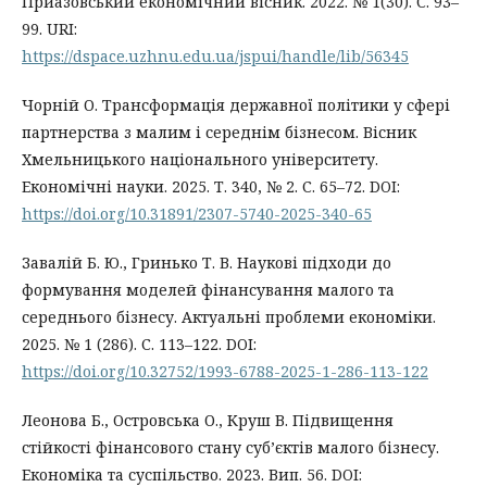
Приазовський економічний вісник. 2022. № 1(30). С. 93–
99. URI:
https://dspace.uzhnu.edu.ua/jspui/handle/lib/56345
Чорній О. Трансформація державної політики у сфері
партнерства з малим і середнім бізнесом. Вісник
Хмельницького національного університету.
Економічні науки. 2025. Т. 340, № 2. С. 65–72. DOI:
https://doi.org/10.31891/2307-5740-2025-340-65
Завалій Б. Ю., Гринько Т. В. Наукові підходи до
формування моделей фінансування малого та
середнього бізнесу. Актуальні проблеми економіки.
2025. № 1 (286). С. 113–122. DOI:
https://doi.org/10.32752/1993-6788-2025-1-286-113-122
Леонова Б., Островська О., Круш В. Підвищення
стійкості фінансового стану суб’єктів малого бізнесу.
Економіка та суспільство. 2023. Вип. 56. DOI: