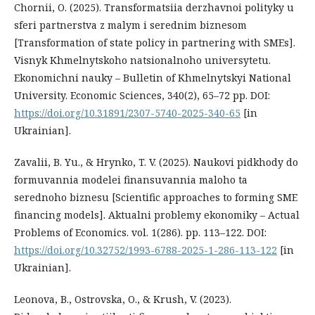
Chornii, O. (2025). Transformatsiia derzhavnoi polityky u
sferi partnerstva z malym i serednim biznesom
[Transformation of state policy in partnering with SMEs].
Visnyk Khmelnytskoho natsionalnoho universytetu.
Ekonomichni nauky – Bulletin of Khmelnytskyi National
University. Economic Sciences, 340(2), 65–72 pp. DOI:
https://doi.org/10.31891/2307-5740-2025-340-65
[in
Ukrainian].
Zavaliі, B. Yu., & Hrynko, T. V. (2025). Naukovi pidkhody do
formuvannia modelei finansuvannia maloho ta
serednoho biznesu [Scientific approaches to forming SME
financing models]. Aktualni problemy ekonomiky – Actual
Problems of Economics. vol. 1(286). pp. 113–122. DOI:
https://doi.org/10.32752/1993-6788-2025-1-286-113-122
[in
Ukrainian].
Leonova, B., Ostrovska, O., & Krush, V. (2023).