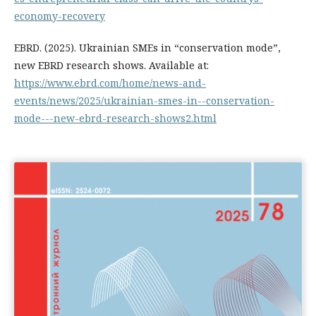
economy-recovery
EBRD. (2025). Ukrainian SMEs in “conservation mode”,
new EBRD research shows. Available at:
https://www.ebrd.com/home/news-and-
events/news/2025/ukrainian-smes-in--conservation-
mode---new-ebrd-research-shows2.html