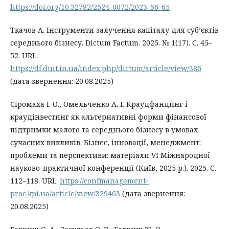
https://doi.org/10.32782/2524-0072/2023-56-65
Ткачов А. Інструменти залучення капіталу для суб’єктів
середнього бізнесу. Dictum Factum. 2025. № 1(17). С. 45–
52. URL:
https://df.duit.in.ua/index.php/dictum/article/view/386
(дата звернення: 20.08.2025)
Сіромаха І. О., Омельченко А. І. Краудфандинг і
краудінвестинг як альтернативні форми фінансової
підтримки малого та середнього бізнесу в умовах
сучасних викликів. Бізнес, інновації, менеджмент:
проблеми та перспективи: матеріали VI Міжнародної
науково-практичної конференції (Київ, 2025 р.). 2025. С.
112–118. URL:
https://confmanagement-
proc.kpi.ua/article/view/329463
(дата звернення:
20.08.2025)