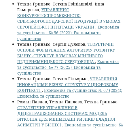
Тетяна Гринько, Тетяна Гвініашвілі, Інна
Гамерська,
УПРАВЛІННЯ
КОНКУРЕНТОСПРОМОЖНІСТЮ
СІЛЬСЬКОГОСПОДАРСЬКОЇ ПРОДУКЦІЇ В УМОВАХ
ЄВРОПЕЙСЬКОЇ ІНТЕГРАЦІЇ УКРАЇНИ
,
Економіка
та суспільство: № 56 (2023): Економіка та
суспільство
Тетяна Гринько, Сергій Дулєпов,
ТЕОРЕТИЧНІ
ОСНОВИ ФОРМУВАННЯ АЛГОРИТМУ РОЗВИТКУ
БІЗНЕС-СТРУКТУР В УМОВАХ МІНЛИВОГО
ПІДПРИЄМНИЦЬКОГО СЕРЕДОВИЩА
,
Економіка
та суспільство: № 77 (2025): Економіка та
суспільство
Тетяна Гринько, Тетяна Гільорме,
УПРАВЛІННЯ
ІННОВАЦІЯМИ БІЗНЕС-СТРУКТУР У ЦИФРОВОМУ
КОНТЕКСТІ
,
Економіка та суспільство: № 67 (2024):
Економіка та суспільство
Роман Павлов, Тетяна Павлова, Тетяна Гринько,
СТРАТЕГІЧНЕ УПРАВЛІННЯ В
ДЕЦЕНТРАЛІЗОВАНИХ СИСТЕМАХ: МОДЕЛЬ
БІТКОЇНА ДЛЯ МІНІМІЗАЦІЇ РИЗИКІВ ВЛАДНОЇ
АСИМЕТРІЇ У БІЗНЕСІ
,
Економіка та суспільство: №