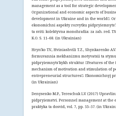
management as a tool for strategic development
Organizational and economic aspects of busin
development in Ukraine and in the world. Or
ekonomichni aspekty rozvytku pidpryiemnyts'
ta sviti: kolektyvna monohrafiia: za zah. red. T.
K.O. S. 11–68. (in Ukrainian)
Hryn'ko T.V., Hviniashvili T.Z., Shynkarenko A.V
formuvannia mekhanizmu motyvatsii ta stymu
pidpryiemnyts'kykh struktur Features of the 
mechanism of motivation and stimulation of p
entrepreneurial structures. Ekonomichnyj prost
(in Ukrainian)
Denysenko M.P., Tereschuk L.V. (2017) Upravli
pidpryiemstvi. Personnel management at the en
praktyka ta dosvid, vol. 7, pp. 53–57. (in Ukrain