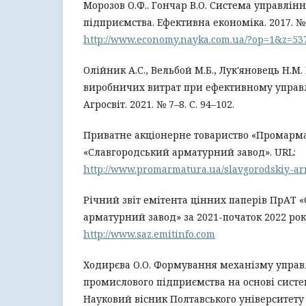
Морозов О.Ф.. Гончар В.О. Система управлін
підприємства. Ефективна економіка. 2017. № 
http://www.economy.nayka.com.ua/?op=1&z=53
Олійник А.С., Вельбой М.Б., Лук'яновець Н.М.
виробничих витрат при ефективному управ
Агросвіт. 2021. № 7–8. С. 94–102.
Приватне акціонерне товариство «Промарма
«Славгородський арматурний завод». URL:
http://www.promarmatura.ua/slavgorodskiy-a
Річний звіт емітента цінних паперів ПрАТ 
арматурний завод» за 2021-початок 2022 рок
http://www.saz.emitinfo.com
Ходирєва О.О. Формування механізму управ
промислового підприємства на основі систе
Науковий вісник Полтавського університету 