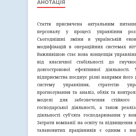
АНОТАЦІЯ
Стаття присвячена актуальним питан
персоналу у процесі управління розв
Сьогоднішні зміни в українській еко
модифікацій в операційних системах віт
Важливішою стає нова концепція управлін
від класичної стабільності до гнучко
довгострокової ефективної діяльності.
підприємства поєднує різні напрями його д
систему управління, стратегію упр
прогнозування та аналіз, облік та контрол
моделі для забезпечення стійкого 
господарської діяльності, а також реалі
діяльності суб’єкта господарювання у ко
Затрати компанії на освіту та підвищення 
талановитих працівників є одним з на