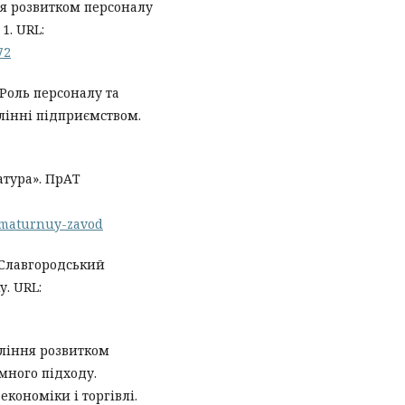
ня розвитком персоналу
1. URL:
72
 Роль персоналу та
лінні підприємством.
тура». ПрАТ
rmaturnuy-zavod
«Славгородський
у. URL:
ління розвитком
много підходу.
економіки і торгівлі.