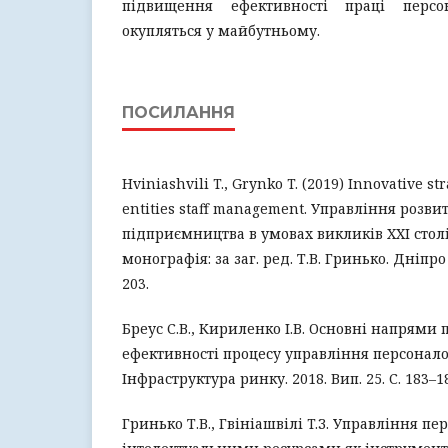
підвищення ефективності праці персон
окупляться у майбутньому.
ПОСИЛАННЯ
Hviniashvili T., Grynko T. (2019) Innovative st
entities staff management. Управління розвит
підприємництва в умовах викликів XXI столі
монографія: за заг. ред. Т.В. Гринько. Дніпро :
203.
Бреус С.В., Кириленко І.В. Основні напрями
ефективності процесу управління персонало
Інфраструктура ринку. 2018. Вип. 25. С. 183–1
Гринько Т.В., Гвініашвілі T.З. Управління пе