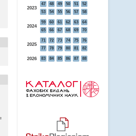
47
48
49
50
51
52
2023
53
54
55
56
57
58
59
60
61
62
63
64
2024
65
66
67
68
69
70
71
72
73
74
75
76
2025
77
78
79
80
81
82
2026
83
84
85
86
87
88
а