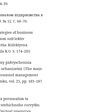
4–39.
соналом підприємства в
 № 12. С. 66–70.
rategies of business
kom sub'iektiv
ttia: Kolektyvna
la K.O. S. 174–203.
iamy pidvyschennia
 orhanizatsii The main
 personnel management
nku, vol. 25, pp. 183–187.
nia personalom ta
tratehichnoho rozvytku
lectual resources