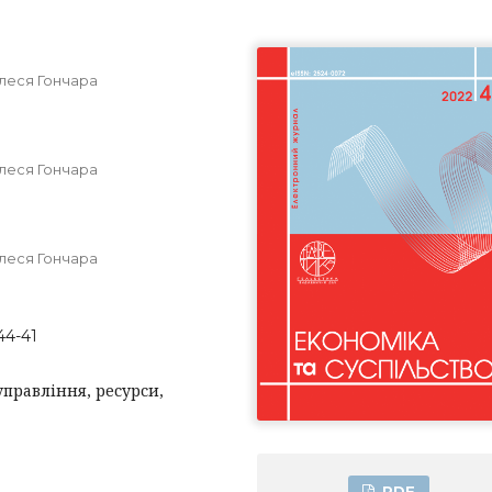
Олеся Гончара
Олеся Гончара
Олеся Гончара
44-41
управління, ресурси,
PDF