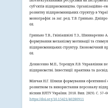
інтелектуальними ресурсами як інструмент 
суб’єктів підприємництва. Організаційно-е
розвитку підприємницьких структур в Україні
монографія: за заг. ред. Т.В. Гринько. Дніпро : 
68.
Гринько Т.В., Гвініашвілі Т.З., Шинкаренко А
формування механізму мотивації та стиму
підприємницьких структур. Економічний прост
68.
Денисенко М.П., Терещук Л.В. Управління п
підприємстві. Інвестиції: практика та досвід. 
Мінчак Н.Г. Шляхи формування ефективної 
розвитком та використання персоналу підп
вісник НЛТУ України. 2018. Вип. 28(9). С. 57–60
https://doi.org/10.15421/40280911