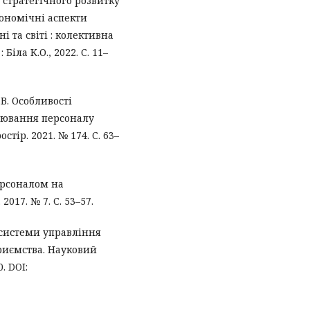
стратегічного розвитку
кономічні аспекти
 та світі : колективна
Біла К.О., 2022. С. 11–
.В. Особливості
лювання персоналу
ір. 2021. № 174. С. 63–
ерсоналом на
2017. № 7. С. 53–57.
системи управління
риємства. Науковий
. DOI: