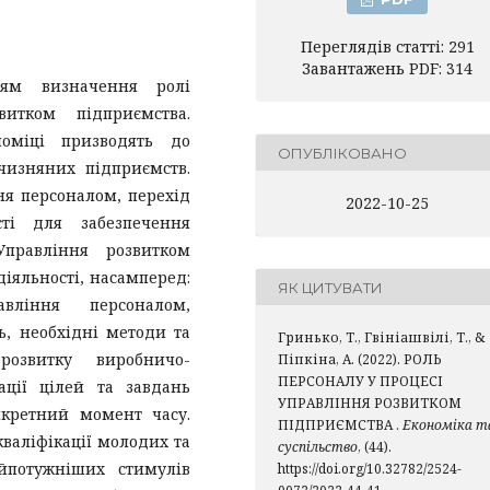
Переглядів статті: 291
Завантажень PDF: 314
ням визначення ролі
итком підприємства.
номіці призводять до
ОПУБЛІКОВАНО
чизняних підприємств.
ня персоналом, перехід
2022-10-25
сті для забезпечення
 Управління розвитком
іяльності, насамперед:
ЯК ЦИТУВАТИ
авління персоналом,
ь, необхідні методи та
Гринько, Т., Гвініашвілі, Т., &
розвитку виробничо-
Піпкіна, А. (2022). РОЛЬ
ПЕРСОНАЛУ У ПРОЦЕСІ
зації цілей та завдань
УПРАВЛІННЯ РОЗВИТКОМ
нкретний момент часу.
ПІДПРИЄМСТВА .
Економіка т
кваліфікації молодих та
суспільство
, (44).
йпотужніших стимулів
https://doi.org/10.32782/2524-