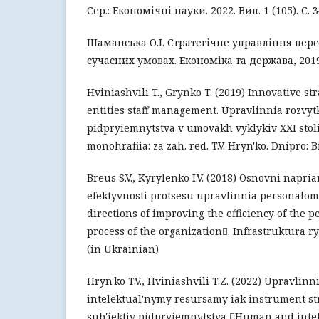
Сер.: Економічні науки. 2022. Вип. 1 (105). С. 3
Шаманська О.І. Стратегічне управління пер
сучасних умовах. Економiка та держава, 2019.
Hviniashvili T., Grynko T. (2019) Innovative st
entities staff management. Upravlinnia rozvyt
pidpryiemnytstva v umovakh vyklykiv ХХІ stoli
monohrafiia: za zah. red. T.V. Hryn'ko. Dnipro: Bi
Breus S.V., Kyrylenko I.V. (2018) Osnovni napr
efektyvnosti protsesu upravlinnia personalom
directions of improving the efficiency of the
process of the organization. Infrastruktura ry
(in Ukrainian)
Hryn'ko T.V., Hviniashvili T.Z. (2022) Upravlin
intelektual'nymy resursamy iak instrument s
sub'iektiv pidpryiemnytstva Human and intel