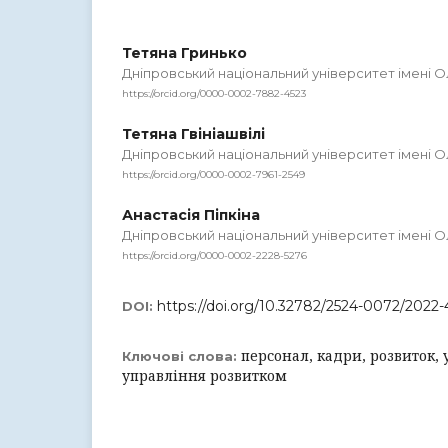
Тетяна Гринько
Дніпровський національний університет імені 
https://orcid.org/0000-0002-7882-4523
Тетяна Гвініашвілі
Дніпровський національний університет імені 
https://orcid.org/0000-0002-7961-2549
Анастасія Піпкіна
Дніпровський національний університет імені 
https://orcid.org/0000-0002-2228-5276
https://doi.org/10.32782/2524-0072/2022-
DOI:
персонал, кадри, розвиток, 
Ключові слова:
управління розвитком