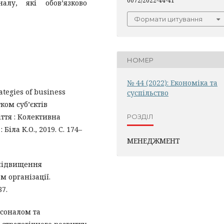
0072/2022-44-41
алу, які обов’язково
Формати цитування
НОМЕР
№ 44 (2022): Економіка та
rategies of business
суспільство
ком суб’єктів
ття : Колективна
РОЗДІЛ
 Біла К.О., 2019. С. 174–
МЕНЕДЖМЕНТ
 підвищення
м організації.
87.
рсоналом та