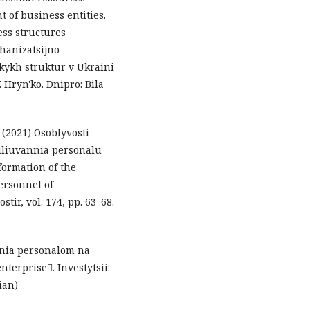
 of business entities.
ess structures
hanizatsijno-
kykh struktur v Ukraini
V. Hryn'ko. Dnipro: Bila
. (2021) Osoblyvosti
liuvannia personalu
formation of the
ersonnel of
ir, vol. 174, pp. 63–68.
nnia personalom na
terprise. Investytsii:
ian)