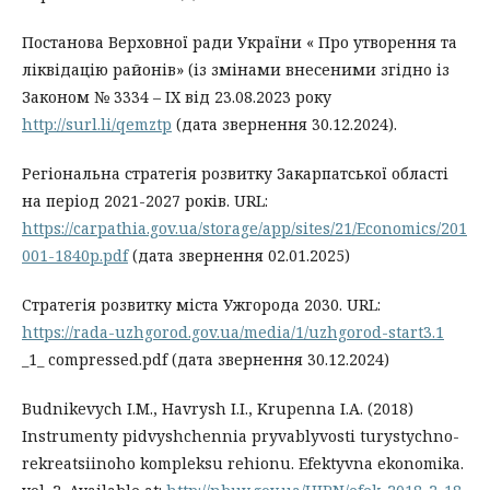
Постанова Верховної ради України « Про утворення та
ліквідацію районів» (із змінами внесеними згідно із
Законом № 3334 – IX від 23.08.2023 року
http://surl.li/qemztp
(дата звернення 30.12.2024).
Регіональна стратегія розвитку Закарпатської області
на період 2021-2027 років. URL:
https://carpathia.gov.ua/storage/app/sites/21/Economics/201
001-1840p.pdf
(дата звернення 02.01.2025)
Стратегія розвитку міста Ужгорода 2030. URL:
https://rada-uzhgorod.gov.ua/media/1/uzhgorod-start3.1
_1_ compressed.pdf (дата звернення 30.12.2024)
Budnikevych I.M., Havrysh I.I., Krupenna I.A. (2018)
Instrumenty pidvyshchennia pryvablyvosti turystychno-
rekreatsiinoho kompleksu rehionu. Efektyvna ekonomika.