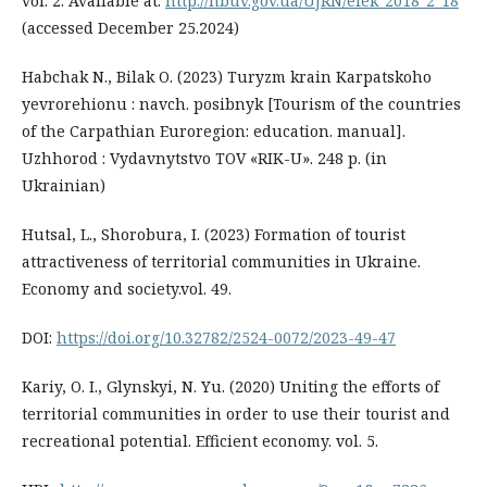
vol. 2. Available at:
http://nbuv.gov.ua/UJRN/efek_2018_2_18
(ассessed December 25.2024)
Habchak N., Bilak O. (2023) Turyzm krain Karpatskoho
yevrorehionu : navch. posibnyk [Tourism of the countries
of the Carpathian Euroregion: education. manual].
Uzhhorod : Vydavnytstvo TOV «RIK-U». 248 p. (in
Ukrainian)
Hutsal, L., Shorobura, I. (2023) Formation of tourist
attractiveness of territorial communities in Ukraine.
Economy and society.vol. 49.
DOI:
https://doi.org/10.32782/2524-0072/2023-49-47
Kariy, O. I., Glynskyi, N. Yu. (2020) Uniting the efforts of
territorial communities in order to use their tourist and
recreational potential. Efficient economy. vol. 5.