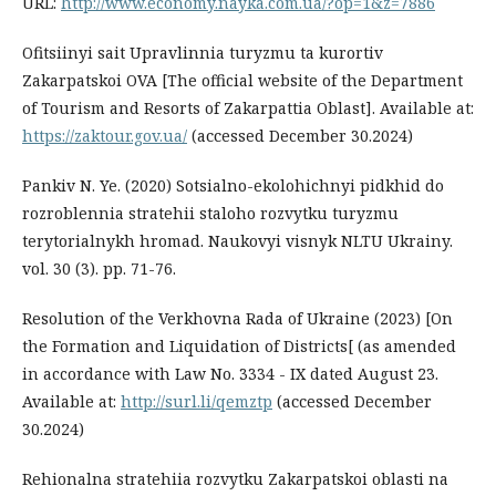
URL:
http://www.economy.nayka.com.ua/?op=1&z=7886
Ofitsiinyi sait Upravlinnia turyzmu ta kurortiv
Zakarpatskoi OVA [The official website of the Department
of Tourism and Resorts of Zakarpattia Oblast]. Available at:
https://zaktour.gov.ua/
(ассessed December 30.2024)
Pankiv N. Ye. (2020) Sotsialno-ekolohichnyi pidkhid do
rozroblennia stratehii staloho rozvytku turyzmu
terytorialnykh hromad. Naukovyi visnyk NLTU Ukrainy.
vol. 30 (3). pp. 71-76.
Resolution of the Verkhovna Rada of Ukraine (2023) [On
the Formation and Liquidation of Districts[ (as amended
in accordance with Law No. 3334 - IX dated August 23.
Available at:
http://surl.li/qemztp
(ассessed December
30.2024)
Rehionalna stratehiia rozvytku Zakarpatskoi oblasti na