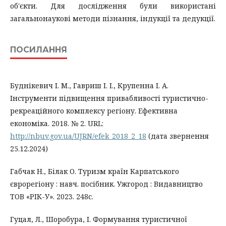
об'єкти. Для дослідження були використані
загальнонаукові методи пізнання, індукції та дедукції.
ПОСИЛАННЯ
Буднікевич І. М., Гавриш І. І., Крупенна І. А.
Інструменти підвищення привабливості туристично-
рекреаційного комплексу регіону. Ефективна
економіка. 2018. № 2. URL:
http://nbuv.gov.ua/UJRN/efek_2018_2_18
(дата звернення
25.12.2024)
Габчак Н., Білак О. Туризм країн Карпатського
єврорегіону : навч. посібник. Ужгород : Видавництво
ТОВ «РІК-У». 2023. 248с.
Гуцал, Л., Шоробура, І. Формування туристичної