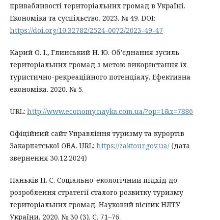
привабливості територіальних громад в Україні.
Економіка та суспільство. 2023. № 49. DOI:
https://doi.org/10.32782/2524-0072/2023-49-47
Карий О. І., Глинський Н. Ю. Об’єднання зусиль
територіальних громад з метою використання їх
туристично-рекреаційного потенціалу. Ефективна
економіка. 2020. № 5.
URL:
http://www.economy.nayka.com.ua/?op=1&z=7886
Офіційний сайт Управління туризму та курортів
Закарпатської ОВА. URL:
https://zaktour.gov.ua/
(дата
звернення 30.12.2024)
Паньків Н. Є. Соціально-екологічний підхід до
розроблення стратегії сталого розвитку туризму
територіальних громад. Науковий вісник НЛТУ
України. 2020. № 30 (3). С. 71–76.