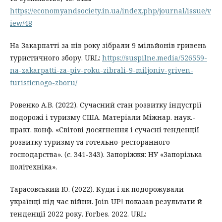
https://economyandsociety.in.ua/index.php/journal/issue/v
iew/48
На Закарпатті за пів року зібрали 9 мільйонів гривень
туристичного збору. URL:
https://suspilne.media/526559-
na-zakarpatti-za-piv-roku-zibrali-9-miljoniv-griven-
turisticnogo-zboru/
Ровенко А.В. (2022). Сучасний стан розвитку індустрії
подорожі і туризму США. Матеріали Міжнар. наук.-
практ. конф. «Світові досягнення і сучасні тенденції
розвитку туризму та готельно-ресторанного
господарства». (с. 341-343). Запоріжжя: НУ «Запорізька
політехніка».
Тарасовський Ю. (2022). Куди і як подорожували
українці під час війни. Join UP! показав результати й
тенденції 2022 року. Forbes. 2022. URL: