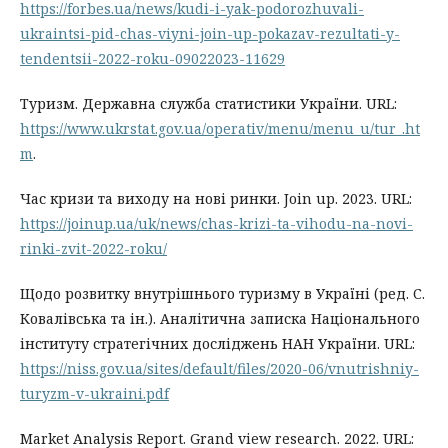
https://forbes.ua/news/kudi-i-yak-podorozhuvali-
ukraintsi-pid-chas-viyni-join-up-pokazav-rezultati-y-
tendentsii-2022-roku-09022023-11629
Туризм. Державна служба статистики України. URL:
https://www.ukrstat.gov.ua/operativ/menu/menu_u/tur_.ht
m
.
Час кризи та виходу на нові ринки. Join up. 2023. URL:
https://joinup.ua/uk/news/chas-krizi-ta-vihodu-na-novi-
rinki-zvit-2022-roku/
Щодо розвитку внутрішнього туризму в Україні (ред. С.
Ковалівська та ін.). Аналітична записка Національного
інституту стратегічних досліджень НАН України. URL:
https://niss.gov.ua/sites/default/files/2020-06/vnutrishniy-
turyzm-v-ukraini.pdf
Market Analysis Report. Grand view research. 2022. URL: