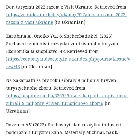
Den turyzmu 2022 razom z Visit Ukraine. Retrieved from
https://visitukraine.today/uk/blog/927/den-turizmu-2022-
razom-z-visit-ukraine
[in Ukrainian]
Zarubina A., Onoiko Yu., & Shcherbatiuk N. (2023).
Suchasni tendentsii rozvytku vnutrishnoho turyzmu.
Ekonomika ta suspilstvo, 48. Retrieved from
https://economyandsociety.in.ua/index.php/journal/issue/v
iew/48
[in Ukrainian]
Na Zakarpatti za piv roku zibraly 9 milioniv hryven
turystychnoho zboru. Retrieved from
https://suspilne.media/526559-na-zakarpatti-za-piv-roku-
zibrali-9-miljoniv-griven-turisticnogo-zboru/
[in
Ukrainian]
Rovenko A.V. (2022). Suchasnyi stan rozvytku industrii
podorozhi i turyzmu SShA. Materialy Mizhnar. nauk.-