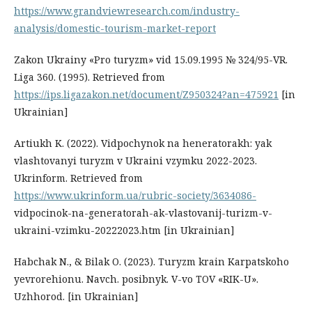
https://www.grandviewresearch.com/industry-
analysis/domestic-tourism-market-report
Zakon Ukrainy «Pro turyzm» vid 15.09.1995 № 324/95-VR.
Liga 360. (1995). Retrieved from
https://ips.ligazakon.net/document/Z950324?an=475921
[in
Ukrainian]
Artiukh K. (2022). Vidpochynok na heneratorakh: yak
vlashtovanyi turyzm v Ukraini vzymku 2022-2023.
Ukrinform. Retrieved from
https://www.ukrinform.ua/rubric-society/3634086-
vidpocinok-na-generatorah-ak-vlastovanij-turizm-v-
ukraini-vzimku-20222023.htm [in Ukrainian]
Habchak N., & Bilak O. (2023). Turyzm krain Karpatskoho
yevrorehionu. Navch. posibnyk. V-vo TOV «RIK-U».
Uzhhorod. [in Ukrainian]