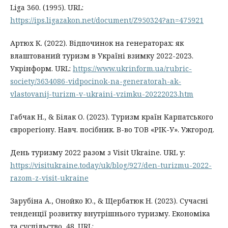
Liga 360. (1995). URL:
https://ips.ligazakon.net/document/Z950324?an=475921
Артюх К. (2022). Відпочинок на генераторах: як
влаштований туризм в Україні взимку 2022-2023.
Укрінформ. URL:
https://www.ukrinform.ua/rubric-
society/3634086-vidpocinok-na-generatorah-ak-
vlastovanij-turizm-v-ukraini-vzimku-20222023.htm
Габчак Н., & Білак О. (2023). Туризм країн Карпатського
єврорегіону. Навч. посібник. В-во ТОВ «РІК-У». Ужгород.
День туризму 2022 разом з Visit Ukraine. URL у:
https://visitukraine.today/uk/blog/927/den-turizmu-2022-
razom-z-visit-ukraine
Зарубіна А., Онойко Ю., & Щербатюк Н. (2023). Сучасні
тенденції розвитку внутрішнього туризму. Економіка
та суспільство, 48. URL: