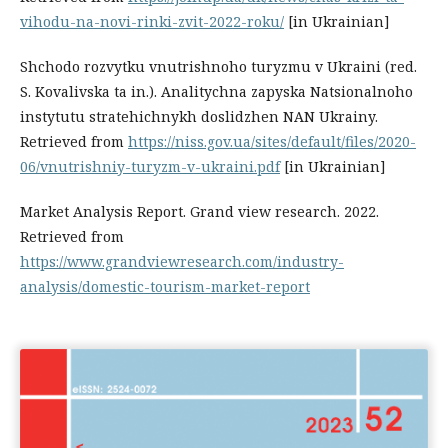
vihodu-na-novi-rinki-zvit-2022-roku/
[in Ukrainian]
Shchodo rozvytku vnutrishnoho turyzmu v Ukraini (red.
S. Kovalivska ta in.). Analitychna zapyska Natsionalnoho
instytutu stratehichnykh doslidzhen NAN Ukrainy.
Retrieved from
https://niss.gov.ua/sites/default/files/2020-
06/vnutrishniy-turyzm-v-ukraini.pdf
[in Ukrainian]
Market Analysis Report. Grand view research. 2022.
Retrieved from
https://www.grandviewresearch.com/industry-
analysis/domestic-tourism-market-report