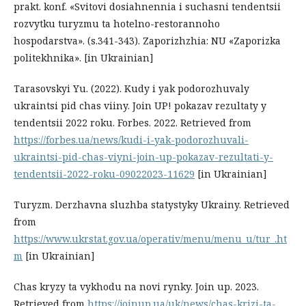
prakt. konf. «Svitovi dosiahnennia i suchasni tendentsii
rozvytku turyzmu ta hotelno-restorannoho
hospodarstva». (s.341-343). Zaporizhzhia: NU «Zaporizka
politekhnika». [in Ukrainian]
Tarasovskyi Yu. (2022). Kudy i yak podorozhuvaly
ukraintsi pid chas viiny. Join UP! pokazav rezultaty y
tendentsii 2022 roku. Forbes. 2022. Retrieved from
https://forbes.ua/news/kudi-i-yak-podorozhuvali-
ukraintsi-pid-chas-viyni-join-up-pokazav-rezultati-y-
tendentsii-2022-roku-09022023-11629
[in Ukrainian]
Turyzm. Derzhavna sluzhba statystyky Ukrainy. Retrieved
from
https://www.ukrstat.gov.ua/operativ/menu/menu_u/tur_.ht
m
[in Ukrainian]
Chas kryzy ta vykhodu na novi rynky. Join up. 2023.
Retrieved from
https://joinup.ua/uk/news/chas-krizi-ta-