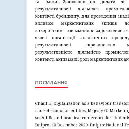
та зміни. Запропоновано додати до 
результативності діяльності промисл
контексті брендингу. Для проведення аналі
впливом маркетингових активів дов
використання «показників задоволеності
якості організації аналітичних проце
результативності запропоновано 
результативністю діяльністю промисл
контексті активізації ролі маркетингових ак
ПОСИЛАННЯ
Chmil H. Digitalization as a behaviour transf
market economic entities. Majesty Of Marketing
scientific and practical conference for studen
Dnipro, 10 December 2020. Dnipro: National Te