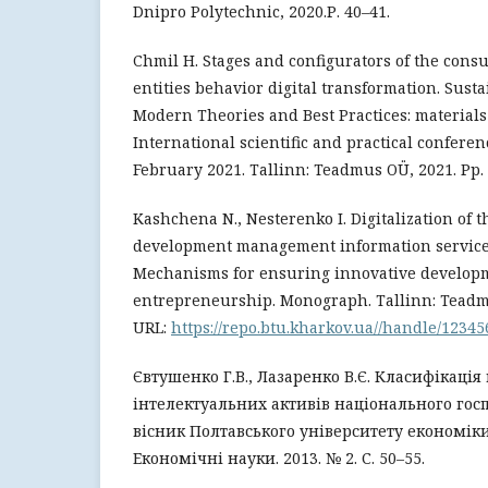
Dnipro Polytechnic, 2020.Р. 40–41.
Chmil H. Stages and configurators of the con
entities behavior digital transformation. Sus
Modern Theories and Best Practices: materials
International scientific and practical conferen
February 2021. Tallinn: Teadmus OÜ, 2021. Рp. 
Kashchena N., Nesterenko I. Digitalization of 
development management information service 
Mechanisms for ensuring innovative develop
entrepreneurship. Monograph. Tallinn: Teadmu
URL:
https://repo.btu.kharkov.ua//handle/1234
Євтушенко Г.В., Лазаренко В.Є. Класифікаці
інтелектуальних активів національного гос
вісник Полтавського університету економіки і
Економічні науки. 2013. № 2. С. 50–55.