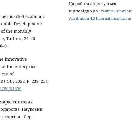
Ця робота ліцензується
відповідно до
Creative Common
sumer market economic
Attribution 4.0 International Licen
tainable Development:
 of the monthly
ce, Tallinn, 24-26
8–9.
the innovative
of the enterprise.
ment of
s OÜ, 2022. Р. 238–254.
56789/31559
я маркетингових
подарства. Науковий
 торгівлі. Сер.: