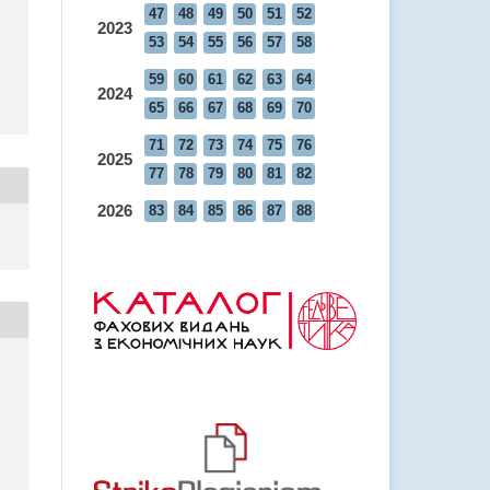
47
48
49
50
51
52
2023
53
54
55
56
57
58
59
60
61
62
63
64
2024
65
66
67
68
69
70
71
72
73
74
75
76
2025
77
78
79
80
81
82
2026
83
84
85
86
87
88