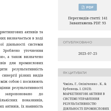
PDF
Переглядів статті: 141
Завантажень PDF: 93
аркетингових активів та
ких визначається в ході
ОПУБЛІКОВАНО
ої діяльності системи
. Зроблено уточнення
2023-07-25
ви», а також визначено
ивів для промислових
ити результативність
ЯК ЦИТУВАТИ
 синергії різних видів
і між собою і посилюють
Чміль, Г., Олініченко , К., &
цінки результативності
Бубенець, І. (2023).
в запропоновано до
МАРКЕТИНГОВІ АКТИВИ В
СИСТЕМІ УПРАВЛІННЯ
лькісних показників,
РЕЗУЛЬТАТИВНІСТЮ
 активів, їх наявність
ДІЯЛЬНОСТІ ПРОМИСЛОВИХ