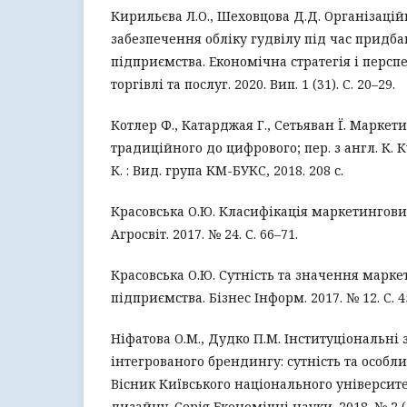
Кирильєва Л.О., Шеховцова Д.Д. Організаці
забезпечення обліку гудвілу під час придба
підприємства. Економічна стратегія і персп
торгівлі та послуг. 2020. Вип. 1 (31). С. 20–29.
Котлер Ф., Катарджая Г., Сетьяван Ї. Маркетин
традиційного до цифрового; пер. з англ. К. К
К. : Вид. група КМ-БУКС, 2018. 208 с.
Красовська О.Ю. Класифікація маркетингови
Агросвіт. 2017. № 24. С. 66–71.
Красовська О.Ю. Сутність та значення марке
підприємства. Бізнес Інформ. 2017. № 12. С. 4
Ніфатова О.М., Дудко П.М. Інституціональні
інтегрованого брендингу: сутність та особли
Вісник Київського національного університе
дизайну. Серія Економічні науки. 2018. № 2 (1