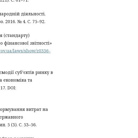
ародній діяльності.
 2016. № 4. C. 75–92.
 (стандарту)
о фінансової звітності»
.gov.ua/laws/show/z0336-
ємодії суб’єктів ринку в
а економіка та
17. DOI:
ормування витрат на
державного
. 5 (3). С. 53–56.