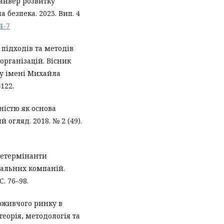
айвер розвитку
 безпека. 2023. Вип. 4
.4-7
х підходів та методів
організацій. Вісник
у імені Михайла
–122.
ністю як основа
 огляд. 2018. № 2 (49).
детермінанти
альних компаній.
. 76–98.
поживчого ринку в
еорія, методологія та