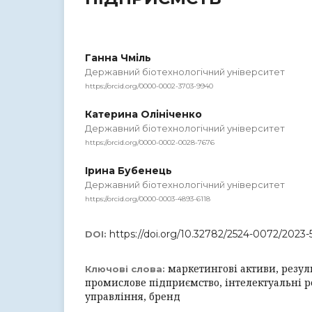
Ганна Чміль
Державний біотехнологічний університет
https://orcid.org/0000-0002-3703-9940
Катерина Олініченко
Державний біотехнологічний університет
https://orcid.org/0000-0002-0028-7676
Ірина Бубенець
Державний біотехнологічний університет
https://orcid.org/0000-0003-4893-6118
https://doi.org/10.32782/2524-0072/2023-
DOI:
маркетингові активи, резул
Ключові слова:
промислове підприємство, інтелектуальні р
управління, бренд