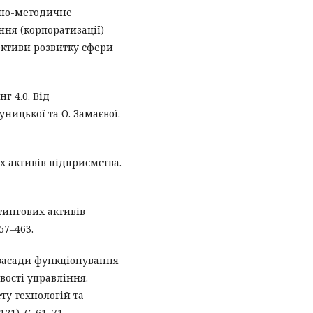
йно-методичне
ння (корпоратизації)
ективи розвитку сфери
г 4.0. Від
уницької та О. Замаєвої.
х активів підприємства.
тингових активів
57–463.
 засади функціонування
вості управління.
ту технологій та
21). С. 61–71.