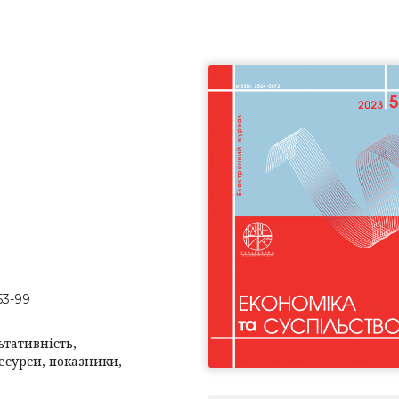
53-99
ьтативність,
есурси, показники,