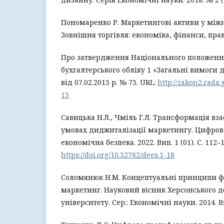
Пономаренко Р. Маркетингові активи у міжн
Зовнішня торгівля: економіка, фінанси, право.
Про затвердження Національного положення
бухгалтерського обліку 1 «Загальні вимоги д
від 07.02.2013 р. № 73. URL:
http://zakon2.rada
13
Савицька Н.Л., Чміль Г.Л. Трансформація вза
умовах диджиталізації маркетингу. Цифров
економічна безпека. 2022. Вип. 1 (01). С. 112–1
https://doi.org/10.32782/dees.1-18
Соломянюк Н.М. Концептуальні принципи ф
маркетинг. Науковий вісник Херсонського 
університету. Сер.: Економічні науки. 2014. Вип