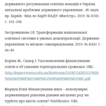
державного регулювання освітніх новацій в Україні.
Актуальні проблеми державного управління : зб. наук.
пр. Харків : Вид-во ХарРІ НАДУ «Магістр», 2019. № 2(56).
С. 192–198.
Застрожнікова І.В. Трансформація національної
освітньої системи в умовах децентралізації. Державне
управління та місцеве самоврядування. 2019. № 4(43). С.
44–49.
Корінь М., Сидор І. Удосконалення фінансування
освіти в об`єднаних територіальних громадах. URL:
http://dspace.wunu.edu.ua/bitstream/316497/43835/1/%D0
%9A%D0%BE%D1%80%D1%96%D0%BD%D1%8C.pdf
Маркуц Юлія Фінансування шкіл – непопулярні
державницькі рішення руками місцевих рад чи
турбота про якість освіти? VoxUkraine. URL: