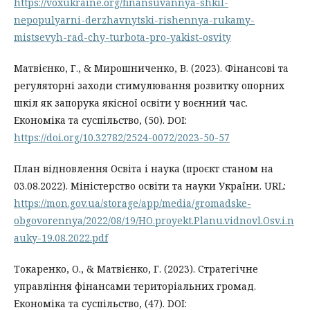
https://voxukraine.org/finansuvannya-shkil-
nepopulyarni-derzhavnytski-rishennya-rukamy-
mistsevyh-rad-chy-turbota-pro-yakist-osvity
Матвієнко, Г., & Мирошниченко, В. (2023). Фінансові та
регуляторні заходи стимулювання розвитку опорних
шкіл як запорука якісної освіти у воєнний час.
Економіка та суспільство, (50). DOI:
https://doi.org/10.32782/2524-0072/2023-50-57
План відновлення Освіта і наука (проєкт станом на
03.08.2022). Міністерство освіти та науки України. URL:
https://mon.gov.ua/storage/app/media/gromadske-
obgovorennya/2022/08/19/HO.proyekt.Planu.vidnovl.Osv.i.n
auky-19.08.2022.pdf
Токаренко, О., & Матвієнко, Г. (2023). Стратегічне
управління фінансами територіальних громад.
Економіка та суспільство, (47). DOI: