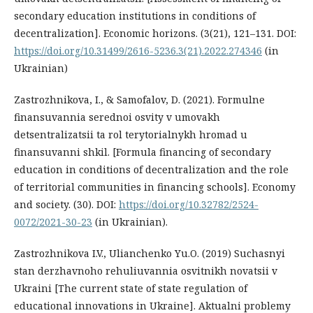
secondary education institutions in conditions of
decentralization]. Economic horizons. (3(21), 121–131. DOI:
https://doi.org/10.31499/2616-5236.3(21).2022.274346
(in
Ukrainian)
Zastrozhnikova, I., & Samofalov, D. (2021). Formulne
finansuvannia serednoi osvity v umovakh
detsentralizatsii ta rol terytorialnykh hromad u
finansuvanni shkil. [Formula financing of secondary
education in conditions of decentralization and the role
of territorial communities in financing schools]. Economy
and society. (30). DOI:
https://doi.org/10.32782/2524-
0072/2021-30-23
(in Ukrainian).
Zastrozhnikova I.V., Ulianchenko Yu.O. (2019) Suchasnyi
stan derzhavnoho rehuliuvannia osvitnikh novatsii v
Ukraini [The current state of state regulation of
educational innovations in Ukraine]. Aktualni problemy