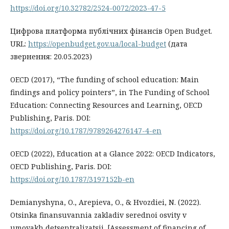
https://doi.org/10.32782/2524-0072/2023-47-5
Цифрова платформа публічних фінансів Open Budget.
URL:
https://openbudget.gov.ua/local-budget
(дата
звернення: 20.05.2023)
OECD (2017), “The funding of school education: Main
findings and policy pointers”, in The Funding of School
Education: Connecting Resources and Learning, OECD
Publishing, Paris. DOI:
https://doi.org/10.1787/9789264276147-4-en
OECD (2022), Education at a Glance 2022: OECD Indicators,
OECD Publishing, Paris. DOI:
https://doi.org/10.1787/3197152b-en
Demianyshyna, O., Arepieva, O., & Hvozdiei, N. (2022).
Otsinka finansuvannia zakladiv serednoi osvity v
umovakh detsentralizatsii. [Assessment of financing of