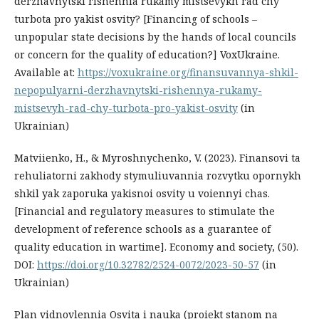
derzhavnytski rishennia rukamy mistsevykh rad chy
turbota pro yakist osvity? [Financing of schools –
unpopular state decisions by the hands of local councils
or concern for the quality of education?] VoxUkraine.
Available at:
https://voxukraine.org/finansuvannya-shkil-
nepopulyarni-derzhavnytski-rishennya-rukamy-
mistsevyh-rad-chy-turbota-pro-yakist-osvity
(in
Ukrainian)
Matviienko, H., & Myroshnychenko, V. (2023). Finansovi ta
rehuliatorni zakhody stymuliuvannia rozvytku opornykh
shkil yak zaporuka yakisnoi osvity u voiennyi chas.
[Financial and regulatory measures to stimulate the
development of reference schools as a guarantee of
quality education in wartime]. Economy and society, (50).
DOI:
https://doi.org/10.32782/2524-0072/2023-50-57
(in
Ukrainian)
Plan vidnovlennia Osvita i nauka (proiekt stanom na