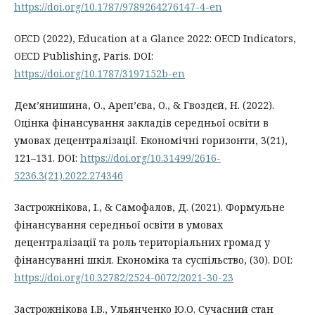
https://doi.org/10.1787/9789264276147-4-en
OECD (2022), Education at a Glance 2022: OECD Indicators,
OECD Publishing, Paris. DOI:
https://doi.org/10.1787/3197152b-en
Дем’янишина, О., Ареп’єва, О., & Гвоздєй, Н. (2022).
Оцінка фінансування закладів середньої освіти в
умовах децентралізації. Економічні горизонти, 3(21),
121–131. DOI:
https://doi.org/10.31499/2616-
5236.3(21).2022.274346
Застрожнікова, І., & Самофалов, Д. (2021). Формульне
фінансування середньої освіти в умовах
децентралізації та роль територіальних громад у
фінансуванні шкіл. Економіка та суспільство, (30). DOI:
https://doi.org/10.32782/2524-0072/2021-30-23
Застрожнікова І.В., Ульянченко Ю.О. Сучасний стан