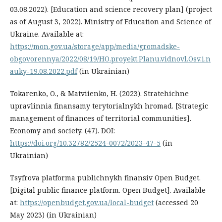
03.08.2022). [Education and science recovery plan] (project
as of August 3, 2022). Ministry of Education and Science of
Ukraine. Available at:
https://mon.gov.ua/storage/app/media/gromadske-
obgovorennya/2022/08/19/HO.proyekt.Planu.vidnovl.Osv.i.n
auky-19.08.2022.pdf
(in Ukrainian)
Tokarenko, O., & Matviienko, H. (2023). Stratehichne
upravlinnia finansamy terytorialnykh hromad. [Strategic
management of finances of territorial communities].
Economy and society. (47). DOI:
https://doi.org/10.32782/2524-0072/2023-47-5
(in
Ukrainian)
Tsyfrova platforma publichnykh finansiv Open Budget.
[Digital public finance platform. Open Budget]. Available
at:
https://openbudget.gov.ua/local-budget
(accessed 20
May 2023) (in Ukrainian)