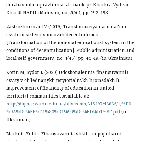
derzhavnoho upravlinnia: zb. nauk. pr. Kharkiv: Vyd-vo
KharRI NADU «Mahistr», no. 2(56), pp. 192–198.
Zastrozhnіkova І.V. (2019) Transformacіya nacіonal'noї
osvіtn'oї sistemi v umovah decentralіzacії
[Transformation of the national educational system in the
conditions of decentralization]. Public administration and
local self-government, no. 4(43), рр. 44–49. (in Ukrainian)
Korin M, Sydor I. (2020) Udoskonalennia finansuvannia
osvity v ob`iednanykh terytorialnykh hromadakh [I.
Improvement of financing of education in united
territorial communities]. Available at:
http://dspace.wunu.edu.ua/bitstream/316497/43835/1/%D0
%9A%D0%BE%D1%80%D1%96%D0%BD%D1%8C.pdf
(in
Ukrainian)
Markuts Yuliia. Finansuvannia shkil – nepopuliarni