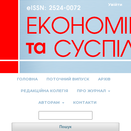
Увійти
ГОЛОВНА
ПОТОЧНИЙ ВИПУСК
АРХІВ
РЕДАКЦІЙНА КОЛЕГІЯ
ПРО ЖУРНАЛ
АВТОРАМ
КОНТАКТИ
Пошук