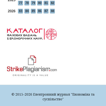
77
78
79
80
81
82
2026
83
84
85
86
87
88
© 2015–2026 Електронний журнал "Економіка та
суспільство"