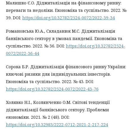
Малишко Є.О. Діджиталізація на фінансовому ринку:
переваги та недоліки. Економіка та суспільство. 2022. №
39. DOI:
https://doi.org/10.32782/2524-0072/2022-39-34
Романовська Ю.А., Складанюк М.С. Діджиталізація
банківського сектору в умовах пандемії. Економіка та
суспільство. 2022. № 36. DOI:
https://doi.org/10.32782/2524-
0072/2022-36-44
Сорока Б.Р. Діджиталізація фінансового ринку України:
ключові ризики для індивідуальних інвесторів.
Економіка та суспільство. 2022. № 43. DOI:
https://doi.org/10.32782/2524-0072/2022-43-76
Холявко Н.І., Козлянченко О.М. Світові тенденції
діджиталізації банківського сектору. Проблеми
економіки. 2021. № 2 (48). DOI:
https://doi.org/10.32983/2222-0712-2021-2-217-224