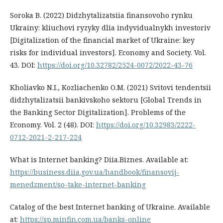
Soroka B. (2022) Didzhytalizatsiia finansovoho rynku
Ukrainy: kliuchovi ryzyky dlia indyvidualnykh investoriv
[Digitalization of the financial market of Ukraine: key
risks for individual investors]. Economy and Society. Vol.
43. DOI:
https://doi.org/10.32782/2524-0072/2022-43-76
Kholiavko N.I., Kozliachenko O.M. (2021) Svitovi tendentsii
didzhytalizatsii bankivskoho sektoru [Global Trends in
the Banking Sector Digitalization]. Problems of the
Economy. Vol. 2 (48). DOI:
https://doi.org/10.32983/2222-
0712-2021-2-217-224
What is Internet banking? Diia.Biznes. Available at:
https://business.diia.gov.ua/handbook/finansovij-
menedzment/so-take-internet-banking
Catalog of the best Internet banking of Ukraine. Available
at:
https://sp.minfin.com.ua/banks-online