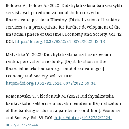
Boldova A., Boldov A. (2022) Didzhytalizatsiia bankivskykh
servisiv yak peredumova podalshoho rozvytku
finansovoho prostoru Ukrainy. [Digitalization of banking
services as a prerequisite for further development of the
financial sphere of Ukraine]. Economy and Society. Vol. 42.
DOI:
https://doi.org/10.32782/2524-0072/2022-42-18
Malyshko Y. (2022) Didzhytalizatsiia na finansovomu
rynku: perevahy ta nedoliky. [Digitalization in the
financial market: advantages and disadvantages].
Economy and Society. Vol. 39. DOI:
https://doi.org/10.32782/2524-0072/2022-39-34
Romanovska Y., Skladaniuk M. (2022) Didzhytalizatsiia
bankivskoho sektoru v umovakh pandemii [Digitalization
of the banking sector in a pandemic condition]. Economy
and Society. Vol. 39. DOI:
https://doi.org/10.32782/2524-
0072/2022-36-44