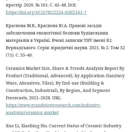
простір. 2020. № 161. C. 43–48. DOI:
https://doi.org/10.32782/2224-6282/161-7
Краснова М.В., Краснова Ю.А. Правові засади
забезпечення екологічної безпеки будівельних
матеріалів в Україні. Вчені записки ТНУ імені В.І.
Вернадського. Серія: юридичні науки. 2021. № 2. Том 32
(71). С. 33–40.
Ceramics Market Size, Share & Trends Analysis Report By
Product (Traditional, Advanced), by Application (Sanitary
Ware, Abrasives, Tiles), By End-use (Building &
Construction, Industrial), By Region, And Segment
Forescasts, 2021–2028. URL:
https://www.grandviewresearch.com/industry-
analysis/ceramics-market
Xue Li, Xiaobing Hu. Current Status of Ceramic Industry