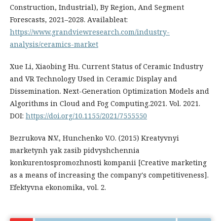
Construction, Industrial), By Region, And Segment
Forescasts, 2021–2028. Аvailableat:
https://www.grandviewresearch.com/industry-
analysis/ceramics-market
Xue Li, Xiaobing Hu. Current Status of Ceramic Industry
and VR Technology Used in Ceramic Display and
Dissemination. Next-Generation Optimization Models and
Algorithms in Cloud and Fog Computing.2021. Vol. 2021.
DOI:
https://doi.org/10.1155/2021/7555550
Bezrukova N.V., Hunchenko V.O. (2015) Kreatyvnyi
marketynh yak zasib pidvyshchennia
konkurentospromozhnosti kompanii [Creative marketing
as a means of increasing the company's competitiveness].
Efektyvna ekonomika, vol. 2.