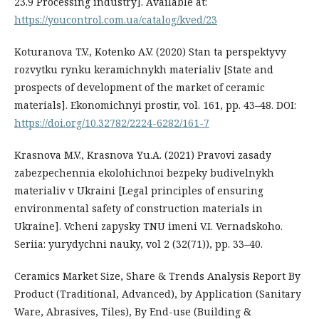
23.9 Processing industry]. Аvailable at:
https://youcontrol.com.ua/catalog/kved/23
Koturanova T.V., Kotenko A.V. (2020) Stan ta perspektyvy
rozvytku rynku keramichnykh materialiv [State and
prospects of development of the market of ceramic
materials]. Ekonomichnyi prostir, vol. 161, pp. 43–48. DOI:
https://doi.org/10.32782/2224-6282/161-7
Krasnova M.V., Krasnova Yu.A. (2021) Pravovi zasady
zabezpechennia ekolohichnoi bezpeky budivelnykh
materialiv v Ukraini [Legal principles of ensuring
environmental safety of construction materials in
Ukraine]. Vcheni zapysky TNU imeni V.I. Vernadskoho.
Seriia: yurydychni nauky, vol 2 (32(71)), pp. 33–40.
Ceramics Market Size, Share & Trends Analysis Report By
Product (Traditional, Advanced), by Application (Sanitary
Ware, Abrasives, Tiles), By End-use (Building &