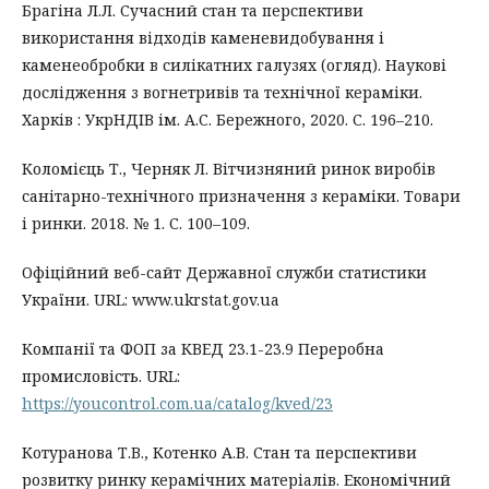
Брагіна Л.Л. Сучасний стан та перспективи
використання відходів каменевидобування і
каменеобробки в силікатних галузях (огляд). Наукові
дослідження з вогнетривів та технічної кераміки.
Харків : УкрНДІВ ім. А.С. Бережного, 2020. С. 196–210.
Коломієць Т., Черняк Л. Вітчизняний ринок виробів
санітарно-технічного призначення з кераміки. Товари
і ринки. 2018. № 1. С. 100–109.
Офіційний веб-сайт Державної служби статистики
України. URL: www.ukrstat.gov.ua
Компанії та ФОП за КВЕД 23.1-23.9 Переробна
промисловість. URL:
https://youcontrol.com.ua/catalog/kved/23
Котуранова Т.В., Котенко А.В. Стан та перспективи
розвитку ринку керамічних матеріалів. Економічний