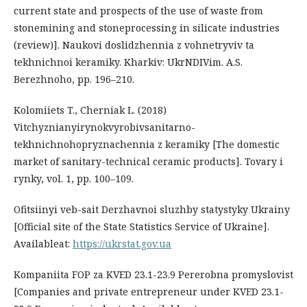
current state and prospects of the use of waste from
stonemining and stoneprocessing in silicate industries
(review)]. Naukovi doslidzhennia z vohnetryviv ta
tekhnichnoi keramiky. Kharkiv: UkrNDIVim. A.S.
Berezhnoho, pp. 196–210.
Kolomiiets T., Cherniak L. (2018)
Vitchyznianyirynokvyrobivsanitarno-
tekhnichnohopryznachennia z keramiky [The domestic
market of sanitary-technical ceramic products]. Tovary i
rynky, vol. 1, pp. 100–109.
Ofitsiinyi veb-sait Derzhavnoi sluzhby statystyky Ukrainy
[Official site of the State Statistics Service of Ukraine].
Аvailableat:
https://ukrstat.gov.ua
Kompaniita FOP za KVED 23.1-23.9 Pererobna promyslovist
[Companies and private entrepreneur under KVED 23.1-