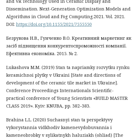
and VR Technology Used in Ceramic Display and
Dissemination. Next-Generation Optimization Models and
Algorithms in Cloud and Fog Computing.2021. Vol. 2021.
DOI:
https://doi.org/10.1155/2021/7555550
Безрукова Н.В., Гунченко В.О. Креативний маркетинг як
засіб підвищення конкурентоспроможності компанії.
Ефективна економіка. 2015. № 2.
Lukashovа M.M. (2019) Stan ta napriamky rozvytku rynku
keramichnoi plytky v Ukraini [State and directions of
development of the ceramic tile market in Ukraine].
Conference Proceedings Internationals Scientific-
practical conference of Young Scientists «BUILD MASTER
CLASS 2019». Kyiv: KNUBA, pp. 382–383.
Brahina L.L. (2020) Suchasnyi stan ta perspektyvy
vykorystannia vidkhodiv kamenevydobuvannia i
kameneobrobky v sylikatnykh haluziakh (ohliad) [The