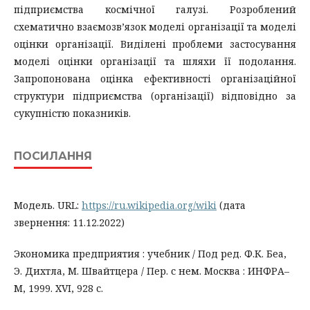
підприємства космічної галузі. Розроблений
схематично взаємозв’язок моделі організації та моделі
оцінки організації. Виділені проблеми застосування
моделі оцінки організації та шляхи її подолання.
Запропонована оцiнка ефективностi органiзацiйної
структури пiдприємства (органiзацiї) відповідно за
сукупнiстю показникiв.
ПОСИЛАННЯ
Модель. URL:
https://ru.wikipedia.org/wiki
(дата
звернення: 11.12.2022)
Экономика предприятия : учебник / Под ред. Ф.К. Беа,
Э. Дихтла, М. Швайтцера / Пер. с нем. Москва : ИНФРА–
М, 1999. XVI, 928 с.