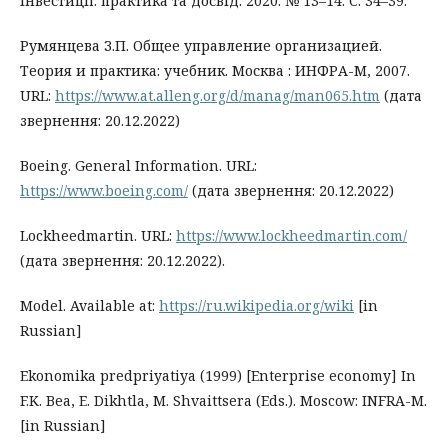
Інвестиції: практика та досвід. 2020. № 13–14. С. 34–39.
Румянцева З.П. Общее управление организацией.
Теория и практика: учебник. Москва : ИНФРА-М, 2007.
URL:
https://www.at.alleng.org/d/manag/man065.htm
(дата
звернення: 20.12.2022)
Boeing. General Information. URL:
https://www.boeing.com/
(дата звернення: 20.12.2022)
Lockheedmartin. URL:
https://www.lockheedmartin.com/
(дата звернення: 20.12.2022).
Model. Available at:
https://ru.wikipedia.org/wiki
[in
Russian]
Ekonomika predpriyatiya (1999) [Enterprise economy] In
F.K. Bea, E. Dikhtla, M. Shvaittsera (Eds.). Moscow: INFRA-M.
[in Russian]