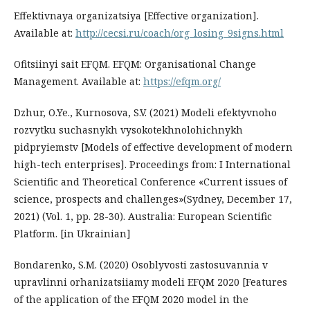
Effektivnaya organizatsiya [Effective organization].
Available at:
http://cecsi.ru/coach/org_losing_9signs.html
Ofitsiinyi sait EFQM. EFQM: Organisational Change
Management. Available at:
https://efqm.org/
Dzhur, O.Ye., Kurnosova, S.V. (2021) Modeli efektyvnoho
rozvytku suchasnykh vysokotekhnolohichnykh
pidpryiemstv [Models of effective development of modern
high-tech enterprises]. Proceedings from: I International
Scientific and Theoretical Conference «Current issues of
science, prospects and challenges»(Sydney, December 17,
2021) (Vol. 1, pp. 28-30). Australia: European Scientific
Platform. [in Ukrainian]
Bondarenko, S.M. (2020) Osoblyvosti zastosuvannia v
upravlinni orhanizatsiiamy modeli EFQM 2020 [Features
of the application of the EFQM 2020 model in the