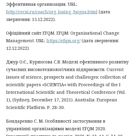
Эффективная организация. URL:
http://cecsi.ru/coach/org_losing_9signs.html
(дата
звернення: 15.12.2022).
Офіційний сайт EFQM. EFQM: Organisational Change
Management. URL:
https://efqm.org/
(дата звернення:
12.12.2022)
Джур О.Є., Курносова С.В. Моделі ефективного розвитку
сучасних високотехнологічних підприємств. Current
issues of science, prospects and challenges: collection of
scientific papers «SCIENTIA» with Proceedings of the I
International Scientific and Theoretical Conference (Vol.
1), (Sydney, December 17, 2021). Australia: European
Scientific Platform. Р. 28–30.
Бондаренко С. М. Особливості застосування в
управлінні організаціями моделі EFQM 2020.