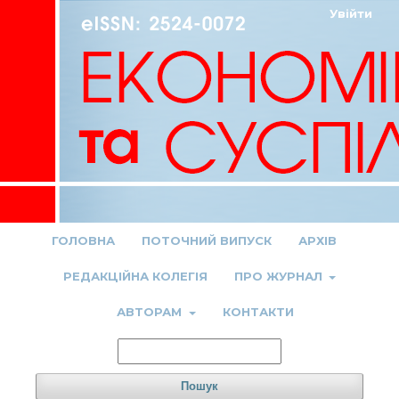
Увійти
ГОЛОВНА
ПОТОЧНИЙ ВИПУСК
АРХІВ
РЕДАКЦІЙНА КОЛЕГІЯ
ПРО ЖУРНАЛ
АВТОРАМ
КОНТАКТИ
Пошук