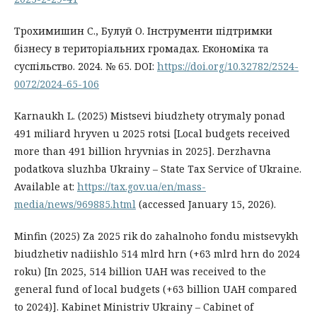
Трохимишин С., Булуй О. Інструменти підтримки
бізнесу в територіальних громадах. Економіка та
суспільство. 2024. № 65. DOI:
https://doi.org/10.32782/2524-
0072/2024-65-106
Karnaukh L. (2025) Mistsevi biudzhety otrymaly ponad
491 miliard hryven u 2025 rotsi [Local budgets received
more than 491 billion hryvnias in 2025]. Derzhavna
podatkova sluzhba Ukrainy – State Tax Service of Ukraine.
Available at:
https://tax.gov.ua/en/mass-
media/news/969885.html
(accessed January 15, 2026).
Minfin (2025) Za 2025 rik do zahalnoho fondu mistsevykh
biudzhetiv nadiishlo 514 mlrd hrn (+63 mlrd hrn do 2024
roku) [In 2025, 514 billion UAH was received to the
general fund of local budgets (+63 billion UAH compared
to 2024)]. Kabinet Ministriv Ukrainy – Cabinet of