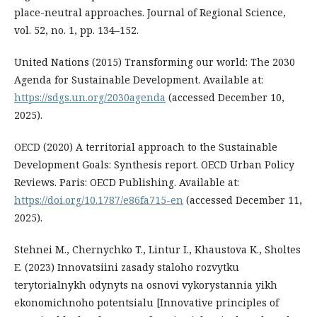
place-neutral approaches. Journal of Regional Science,
vol. 52, no. 1, pp. 134–152.
United Nations (2015) Transforming our world: The 2030
Agenda for Sustainable Development. Available at:
https://sdgs.un.org/2030agenda
(accessed December 10,
2025).
OECD (2020) A territorial approach to the Sustainable
Development Goals: Synthesis report. OECD Urban Policy
Reviews. Paris: OECD Publishing. Available at:
https://doi.org/10.1787/e86fa715-en
(accessed December 11,
2025).
Stehnei M., Chernychko T., Lintur I., Khaustova K., Sholtes
E. (2023) Innovatsiini zasady staloho rozvytku
terytorialnykh odynyts na osnovi vykorystannia yikh
ekonomichnoho potentsialu [Innovative principles of