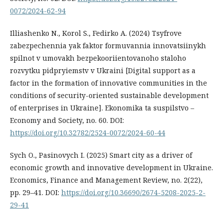
0072/2024-62-94
Illiashenko N., Korol S., Fedirko A. (2024) Tsyfrove
zabezpechennia yak faktor formuvannia innovatsiinykh
spilnot v umovakh bezpekooriientovanoho staloho
rozvytku pidpryiemstv v Ukraini [Digital support as a
factor in the formation of innovative communities in the
conditions of security-oriented sustainable development
of enterprises in Ukraine]. Ekonomika ta suspilstvo –
Economy and Society, no. 60. DOI:
https://doi.org/10.32782/2524-0072/2024-60-44
Sych O., Pasinovych I. (2025) Smart city as a driver of
economic growth and innovative development in Ukraine.
Economics, Finance and Management Review, no. 2(22),
pp. 29–41. DOI:
https://doi.org/10.36690/2674-5208-2025-2-
29-41