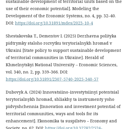
sustainable development of territorial units based on the
use of their economic potential]. Modeling the
Development of the Economic Systems, no. 4, pp. 32–40.
DOI:
https://doi.org/10.31891/mdes/2023-10-4
Shestakovska T., Dementov I. (2025) Derzhavna polityka
pidtrymky staloho rozvytku terytorialnykh hromad v
Ukraini [State policy to support sustainable development
of territorial communities in Ukraine]. Herald of
Khmelnytskyi National University – Economic Sciences,
vol. 340, no. 2, pp. 359–366. DOI:
https://doi.org/10.31891/2307-5740-2025-340-57
Dubovyk A. (2024) Innovatsiino-investytsiinyi potentsial
terytorialnykh hromad, shliakhy ta instrumenty yoho
pidvyshchennia [Innovation and investment potential of
territorial communities, ways and tools for its
enhancement]. Ekonomika ta suspilstvo – Economy and
Society, no. 62. DOI:
https://doi.org/10.32782/2524-