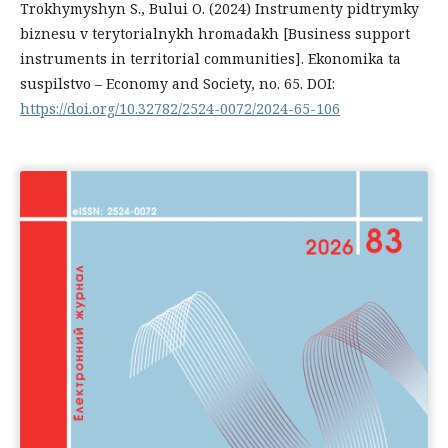
Trokhymyshyn S., Bului O. (2024) Instrumenty pidtrymky
biznesu v terytorialnykh hromadakh [Business support
instruments in territorial communities]. Ekonomika ta
suspilstvo – Economy and Society, no. 65. DOI:
https://doi.org/10.32782/2524-0072/2024-65-106