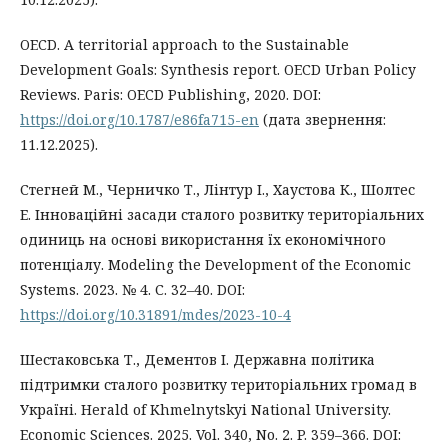
OECD. A territorial approach to the Sustainable
Development Goals: Synthesis report. OECD Urban Policy
Reviews. Paris: OECD Publishing, 2020. DOI:
https://doi.org/10.1787/e86fa715-en
(дата звернення:
11.12.2025).
Стегней М., Черничко Т., Лінтур І., Хаустова К., Шолтес
Е. Інноваційні засади сталого розвитку територіальних
одиниць на основі використання їх економічного
потенціалу. Modeling the Development of the Economic
Systems. 2023. № 4. С. 32–40. DOI:
https://doi.org/10.31891/mdes/2023-10-4
Шестаковська Т., Дементов І. Державна політика
підтримки сталого розвитку територіальних громад в
Україні. Herald of Khmelnytskyi National University.
Economic Sciences. 2025. Vol. 340, No. 2. P. 359–366. DOI: