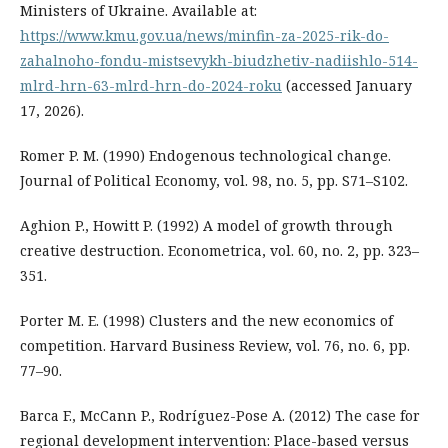
Ministers of Ukraine. Available at:
https://www.kmu.gov.ua/news/minfin-za-2025-rik-do-
zahalnoho-fondu-mistsevykh-biudzhetiv-nadiishlo-514-
mlrd-hrn-63-mlrd-hrn-do-2024-roku
(accessed January
17, 2026).
Romer P. M. (1990) Endogenous technological change.
Journal of Political Economy, vol. 98, no. 5, pp. S71–S102.
Aghion P., Howitt P. (1992) A model of growth through
creative destruction. Econometrica, vol. 60, no. 2, pp. 323–
351.
Porter M. E. (1998) Clusters and the new economics of
competition. Harvard Business Review, vol. 76, no. 6, pp.
77–90.
Barca F., McCann P., Rodríguez-Pose A. (2012) The case for
regional development intervention: Place-based versus