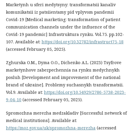
Marketynh u sferi medytsyny: transformatsii kanaliv
komunikatsii iz patsiientamy pid vplyvom pandemii
Covid-19 [Medical marketing: transformation of patient
communication channels under the influence of the
Covid-19 pandemic] Infrastruktura rynku. Vol.75. pp.102-
107. Available at:
https://doi.org/10.32782/infrastruct75-18
(accessed February 05, 2025).
Zghurska O.M., Dyma O.O., Dichenko A.L. (2023) Tsyfrove
marketynhove zabezpechennia na rynku medychnykh
posluh [Development and improvement of the national
brand of ukraine]. Problemy suchasnykh transformatsii.
Vol.9. Available at:
https://doi.org/10.54929/2786-5738-2023-
9-04-10
(accessed February 05, 2025).
Spromozhna merezha medzakladiv [Successful network of
medical institutions]. Available at:
https://moz.gov.ua/uk/spromozhna-merezha
(accessed