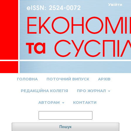
Увійти
ГОЛОВНА
ПОТОЧНИЙ ВИПУСК
АРХІВ
РЕДАКЦІЙНА КОЛЕГІЯ
ПРО ЖУРНАЛ
АВТОРАМ
КОНТАКТИ
Пошук