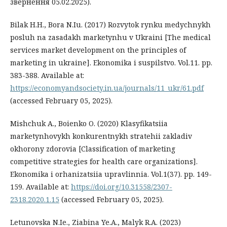
звернення 05.02.2025).
Bilak H.H., Bora N.Iu. (2017) Rozvytok rynku medychnykh
posluh na zasadakh marketynhu v Ukraini [The medical
services market development on the principles of
marketing in ukraine]. Ekonomika i suspilstvo. Vol.11. pp.
383-388. Available at:
https://economyandsociety.in.ua/journals/11_ukr/61.pdf
(accessed February 05, 2025).
Mishchuk A., Boienko O. (2020) Klasyfikatsiia
marketynhovykh konkurentnykh stratehii zakladiv
okhorony zdorovia [Classification of marketing
competitive strategies for health care organizations].
Ekonomika i orhanizatsiia upravlinnia. Vol.1(37). pp. 149-
159. Available at:
https://doi.org/10.31558/2307-
2318.2020.1.15
(accessed February 05, 2025).
Letunovska N.Ie., Ziabina Ye.A., Malyk R.A. (2023)