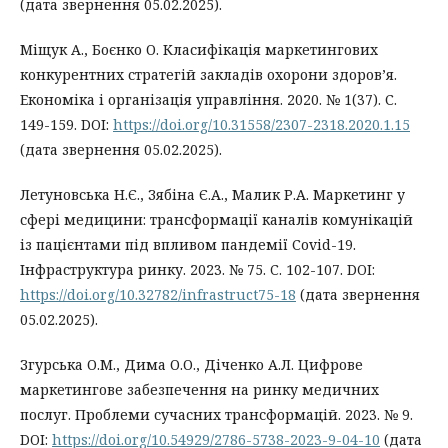
(дата звернення 05.02.2025).
Міщук А., Боєнко О. Класифікація маркетингових
конкурентних стратегій закладів охорони здоров’я.
Економіка і організація управління. 2020. № 1(37). С.
149-159. DOI:
https://doi.org/10.31558/2307-2318.2020.1.15
(дата звернення 05.02.2025).
Летуновська Н.Є., Зябіна Є.А., Малик Р.А. Маркетинг у
сфері медицини: трансформації каналів комунікацій
із пацієнтами під впливом пандемії Сovid-19.
Інфраструктура ринку. 2023. № 75. C. 102-107. DOI:
https://doi.org/10.32782/infrastruct75-18
(дата звернення
05.02.2025).
Згурська О.М., Дима О.О., Діченко А.Л. Цифрове
маркетингове забезпечення на ринку медичних
послуг. Проблеми сучасних трансформацій. 2023. № 9.
DOI:
https://doi.org/10.54929/2786-5738-2023-9-04-10
(дата