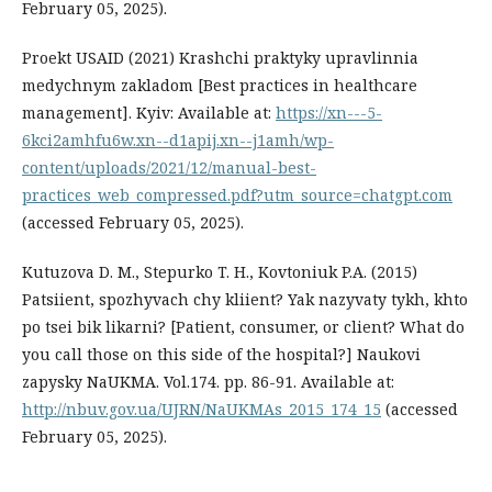
February 05, 2025).
Proekt USAID (2021) Krashchi praktyky upravlinnia
medychnym zakladom [Best practices in healthcare
management]. Kyiv: Available at:
https://xn---5-
6kci2amhfu6w.xn--d1apij.xn--j1amh/wp-
content/uploads/2021/12/manual-best-
practices_web_compressed.pdf?utm_source=chatgpt.com
(accessed February 05, 2025).
Kutuzova D. M., Stepurko T. H., Kovtoniuk P.A. (2015)
Patsiient, spozhyvach chy kliient? Yak nazyvaty tykh, khto
po tsei bik likarni? [Patient, consumer, or client? What do
you call those on this side of the hospital?] Naukovi
zapysky NaUKMA. Vol.174. pp. 86-91. Available at:
http://nbuv.gov.ua/UJRN/NaUKMAs_2015_174_15
(accessed
February 05, 2025).