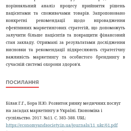
порівняльний аналіз процесу прийняття рішень
пацієнтами та споживачами товарів. Запропоновано
конкретні рекомендації щодо впровадження
ефективних маркетингових стратегій, що допоможуть
залучити більше пацієнтів та покращити фінансовий
стан закладу. Отримані за результатами дослідження
висновки та рекомендації підкреслюють стратегічну
важливість маркетингу та особистого брендингу в
сучасній системі охорони здоров'я.
ПОСИЛАННЯ
Білак Г.Г., Бора Н.Ю. Розвиток ринку медичних послуг
на засадах маркетингу в Україні. Економіка і
суспільство. 2017. №11. С. 383-388. URL:
https://economyandsociety.in.ua/journals/11_ukr/61.pdf