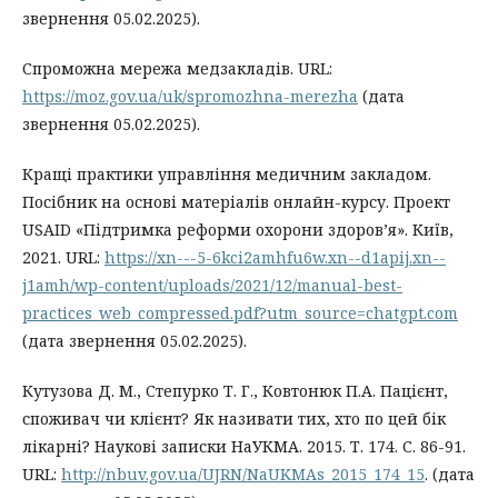
звернення 05.02.2025).
Спроможна мережа медзакладів. URL:
https://moz.gov.ua/uk/spromozhna-merezha
(дата
звернення 05.02.2025).
Кращі практики управління медичним закладом.
Посібник на основі матеріалів онлайн-курсу. Проект
USAID «Підтримка реформи охорони здоров’я». Київ,
2021. URL:
https://xn---5-6kci2amhfu6w.xn--d1apij.xn--
j1amh/wp-content/uploads/2021/12/manual-best-
practices_web_compressed.pdf?utm_source=chatgpt.com
(дата звернення 05.02.2025).
Кутузова Д. М., Степурко Т. Г., Ковтонюк П.А. Пацієнт,
споживач чи клієнт? Як називати тих, хто по цей бік
лікарні? Наукові записки НаУКМА. 2015. Т. 174. С. 86-91.
URL:
http://nbuv.gov.ua/UJRN/NaUKMAs_2015_174_15
. (дата