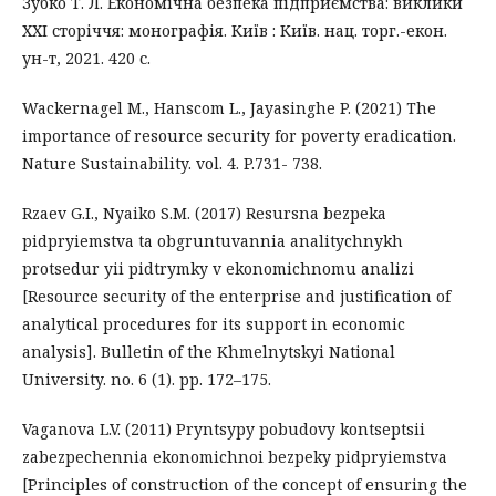
Зубко Т. Л. Економічна безпека підприємства: виклики
ХХІ сторіччя: монографія. Київ : Київ. нац. торг.-екон.
ун-т, 2021. 420 с.
Wackernagel M., Hanscom L., Jayasinghe P. (2021) The
importance of resource security for poverty eradication.
Nature Sustainability. vol. 4. P.731- 738.
Rzaev G.I., Nyaiko S.M. (2017) Resursna bezpeka
pidpryiemstva ta obgruntuvannia analitychnykh
protsedur yii pidtrymky v ekonomichnomu analizi
[Resource security of the enterprise and justification of
analytical procedures for its support in economic
analysis]. Bulletin of the Khmelnytskyi National
University. no. 6 (1). pp. 172–175.
Vaganova L.V. (2011) Pryntsypy pobudovy kontseptsii
zabezpechennia ekonomichnoi bezpeky pidpryiemstva
[Principles of construction of the concept of ensuring the