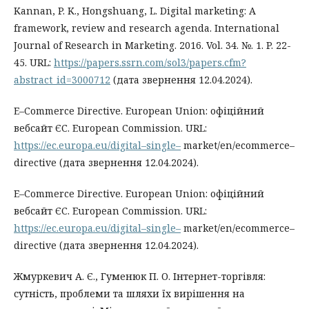
Kannan, P. K., Hongshuang, L. Digital marketing: A
framework, review and research agenda. International
Journal of Research in Marketing. 2016. Vol. 34. №. 1. P. 22-
45. URL:
https://papers.ssrn.com/sol3/papers.cfm?
abstract_id=3000712
(дата звернення 12.04.2024).
E–Commerce Directive. European Union: офіційний
вебсайт ЄС. European Commission. URL:
https://ec.europa.eu/digital–single–
market/en/ecommerce–
directive (дата звернення 12.04.2024).
E–Commerce Directive. European Union: офіційний
вебсайт ЄС. European Commission. URL:
https://ec.europa.eu/digital–single–
market/en/ecommerce–
directive (дата звернення 12.04.2024).
Жмуркевич А. Є., Гуменюк П. О. Інтернет-торгівля:
сутність, проблеми та шляхи їх вирішення на