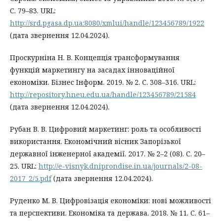
С. 79–83. URL:
http://srd.pgasa.dp.ua:8080/xmlui/handle/123456789/1922
(дата звернення 12.04.2024).
Проскурніна Н. В. Концепція трансформування
функцій маркетингу на засадах інноваційної
економіки. Бізнес Інформ. 2019. № 2. С. 308–316. URL:
http://repository.hneu.edu.ua/handle/123456789/21584
(дата звернення 12.04.2024).
Рубан В. В. Цифровий маркетинг: роль та особливості
використання. Економічний вісник Запорізької
державної інженерної академії. 2017. № 2–2 (08). С. 20–
25. URL:
http://e-visnyk.dniprondise.in.ua/journals/2-08-
2017_2/5.pdf
(дата звернення 12.04.2024).
Руденко М. В. Цифровізація економіки: нові можливості
та перспективи. Економiка та держава. 2018. № 11. С. 61–