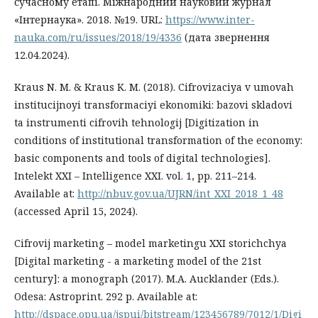
сучасному етапі. Міжнародний науковий журнал
«Інтернаука». 2018. №19. URL:
https://www.inter-
nauka.com/ru/issues/2018/19/4336
(дата звернення
12.04.2024).
Kraus N. M. & Kraus K. M. (2018). Cifrovizaciya v umovah
institucijnoyi transformaciyi ekonomiki: bazovi skladovi
ta instrumenti cifrovih tehnologij [Digitization in
conditions of institutional transformation of the economy:
basic components and tools of digital technologies].
Intelekt XXI – Intelligence XXI. vol. 1, pp. 211–214.
Available at:
http://nbuv.gov.ua/UJRN/int_XXI_2018_1_48
(accessed April 15, 2024).
Cifrovij marketing – model marketingu XXI storichchya
[Digital marketing - a marketing model of the 21st
century]: a monograph (2017). M.A. Aucklander (Eds.).
Odesa: Astroprint. 292 р. Available at:
http://dspace.opu.ua/jspui/bitstream/123456789/7012/1/Digi