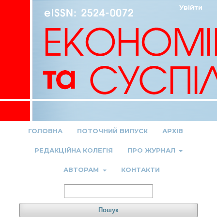
Увійти
ГОЛОВНА
ПОТОЧНИЙ ВИПУСК
АРХІВ
РЕДАКЦІЙНА КОЛЕГІЯ
ПРО ЖУРНАЛ
АВТОРАМ
КОНТАКТИ
Пошук