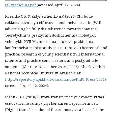
tal_marketing.pdf
(accessed April 12, 2024).
Kosenko O.P. & Zatynaichenko A.V. (2023) Chi bude
reklama povnistyu cifrovoyu: tendenciyi do zmin [Will
advertising be fully digital: trends towards changes].
Teoretychni ta praktychni doslidzhennia molodykh
vchenykh: XVII Mizhnarodna naukovo-praktichna
konferenciya mahistrantiv ta aspirantiv – Theoretical and
practical research of young scientists: XVII International
science and practice conf. master's and postgraduate
students (Kharkiv, November 28-30, 2023). Kharkiv: KhPI
National Technical University. Available at:
https://repository.kpi.kharkov.ua/handle/KhPI-Press/74319
(accessed April 12, 2024).
Pizhuk O. I. (2018) Cifrova transformaciya ekonomiki yak
osnova formuvannya yiyi konkurentospromozhnosti
[Digital transformation of the economy as a basis for the