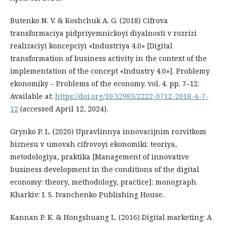
Butenko N. V. & Koshchuk A. G. (2018) Cifrova
transformaciya pidpriyemnickoyi diyalnosti v rozrizi
realizaciyi koncepciyi «Industriya 4.0» [Digital
transformation of business activity in the context of the
implementation of the concept «Industry 4.0»]. Problemy
ekonomiky – Problems of the economy. vol. 4. рр. 7–12.
Available at:
https://doi.org/10.32983/2222-0712-2018-4-7-
12
(accessed April 12, 2024).
Grynko P. L. (2020) Upravlinnya innovacijnim rozvitkom
biznesu v umovah cifrovoyi ekonomiki: teoriya,
metodologiya, praktika [Management of innovative
business development in the conditions of the digital
economy: theory, methodology, practice]: monograph.
Kharkiv: I. S. Ivanchenko Publishing House.
Kannan P. K. & Hongshuang L. (2016) Digital marketing: A