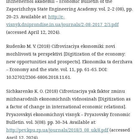
inzhenernoi akademii – Economic Bulletin of the
Zaporizhzhya State Engineering Academy. vol. 2–2 (08), рр.
20–25. Available at:
http://e-
visnyk.dniprondise.in.ua/journals/2-08-2017_2/5.pdf
(accessed April 12, 2024).
Rudenko M. V. (2018) Cifrovizaciya ekonomiki: novi
mozhlivosti ta perspektivi [Digitization of the economy:
new opportunities and prospects]. Ekonomika ta derzhava
– Economy and the state. vol. 11, рр. 61–65. DOI:
10.32702/2306-6806.2018.11.61.
Sichkarenko K. O. (2018) Cifrovizaciya yak faktor zminu
mizhnarodnih ekonomichnih vidnosinah [Digitization as
a factor of change in international economic relations].
Pryazovskyi ekonomichnyi visnyk – Pryazovsky Economic
Bulletin. vol. 3(08). рр. 30–34. Available at:
http://pev.kpu.zp.ua/journals/2018/3_08_uk/8.pdf
(accessed
April 12, 2024).