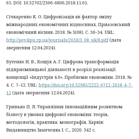
65. DOI: 10.32702/2306-6806.2018.11.61.
Січкаренко К. О. Цифровізація як фактор зміну
міжнародних економічних відносинах. Приазовський
економічний вісник. 2018. № 3(08). С. 30–34. URL:
http://pev.kpu.zp.ua/journals/2018/3_08_uk/8.pdf
(дата
звернення 12.04.2024).
Бутенко Н. В., Кощук А. Г. Цифрова трансформація
підприємницької діяльності в розрізі реалізації
концепції «Індустрія 4.0». Проблеми економіки. 2018. №
4. С. 7–12. URL:
https://doi.org/10.32983/2222-0712-2018-4-7-
12
(дата звернення 12.04.2024).
Гринько П. Л. Управління інноваційним розвитком
бізнесу в умовах цифрової економіки: теорія,
методологія, практика: монографія. Харків:
Видавництво Іванченка І. С., 2020. 342 с.