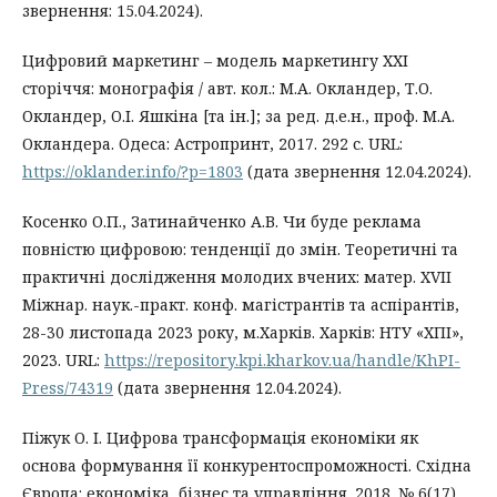
звернення: 15.04.2024).
Цифровий маркетинг – модель маркетингу ХХІ
сторіччя: монографія / авт. кол.: М.А. Окландер, Т.О.
Окландер, О.І. Яшкіна [та ін.]; за ред. д.е.н., проф. М.А.
Окландера. Одеса: Астропринт, 2017. 292 с. URL:
https://oklander.info/?p=1803
(дата звернення 12.04.2024).
Косенко О.П., Затинайченко А.В. Чи буде реклама
повністю цифровою: тенденції до змін. Теоретичні та
практичні дослідження молодих вчених: матер. XVІI
Міжнар. наук.-практ. конф. магістрантів та аспірантів,
28-30 листопада 2023 року, м.Харків. Харків: НТУ «ХПІ»,
2023. URL:
https://repository.kpi.kharkov.ua/handle/KhPI-
Press/74319
(дата звернення 12.04.2024).
Піжук О. І. Цифрова трансформація економіки як
основа формування її конкурентоспроможності. Східна
Європа: економіка, бізнес та управління. 2018. № 6(17).