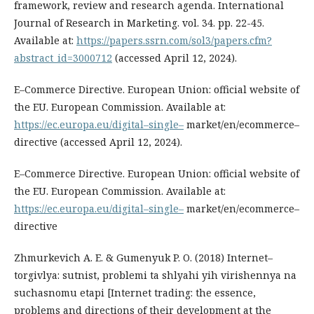
framework, review and research agenda. International
Journal of Research in Marketing. vol. 34. рр. 22-45.
Available at:
https://papers.ssrn.com/sol3/papers.cfm?
abstract_id=3000712
(accessed April 12, 2024).
E–Commerce Directive. European Union: official website of
the EU. European Commission. Available at:
https://ec.europa.eu/digital–single–
market/en/ecommerce–
directive (accessed April 12, 2024).
E–Commerce Directive. European Union: official website of
the EU. European Commission. Available at:
https://ec.europa.eu/digital–single–
market/en/ecommerce–
directive
Zhmurkevich A. E. & Gumenyuk P. O. (2018) Internet–
torgivlya: sutnist, problemi ta shlyahi yih virishennya na
suchasnomu etapi [Internet trading: the essence,
problems and directions of their development at the