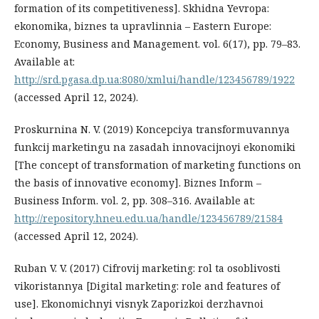
formation of its competitiveness]. Skhidna Yevropa:
ekonomika, biznes ta upravlinnia – Eastern Europe:
Economy, Business and Management. vol. 6(17), рр. 79–83.
Available at:
http://srd.pgasa.dp.ua:8080/xmlui/handle/123456789/1922
(accessed April 12, 2024).
Proskurnina N. V. (2019) Koncepciya transformuvannya
funkcij marketingu na zasadah innovacijnoyi ekonomiki
[The concept of transformation of marketing functions on
the basis of innovative economy]. Biznes Inform –
Business Inform. vol. 2, рр. 308–316. Available at:
http://repository.hneu.edu.ua/handle/123456789/21584
(accessed April 12, 2024).
Ruban V. V. (2017) Cifrovij marketing: rol ta osoblivosti
vikoristannya [Digital marketing: role and features of
use]. Ekonomichnyi visnyk Zaporizkoi derzhavnoi