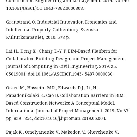
Construction Engineering and Management. 2014. No 140.
10.1061/(ASCE)CO.1943-7862.0000808.
Granstrand O. Industrial Innovation Economics and
Intellectual Property. Gothenburg: Svenska
Kulturkompaniet, 2010. 378 p.
Lai H., Deng X., Chang T.-Y. P. BIM-Based Platform for
Collaborative Building Design and Project Management.
Journal of Computing in Civil Engineering. 2019. 33.
05019001. doi:10.1061/(ASCE)CP.1943- 5487.0000830.
Oraee M., Hosseini M.R., Edwards D.J., Li, H.,
Papadonikolaki E., Cao D. Collaboration Barriers in BIM-
Based Construction Networks: A Conceptual Model.
International Journal of Project Management. 2019. No 37.
pp. 839– 854, doi:10.1016/j.ijproman.2019.05.004.
Pajak K., Omelyanenko V., Makedon V., Shevchenko V.,