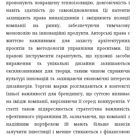
пропонують покращену теплоізоляцію, довговічність і
навіть здатність до самовідновлення. Ці патенти
захищають права винахідників і зміцнюють позиції
компанії на ринку, забезпечуючи тимчасову
монополію на інноваційні продукти. Авторські права є
життєво важливими для захисту архітектурних
проєктів та методологій управління проєктами. Ці
правові інструменти гарантують, що художні засоби
вираження та унікальні дизайни залишаються
ексклюзивними для творця, таким чином сприяючи
культурі інновацій та захищаючи економічні інтереси
дизайнерів. Торгові марки розглядаються в контексті
їхньої важливості для брендингу, що суттєво впливає
на імідж компанії, вирізняючи її серед конкурентів. У
статті також підкреслюється стратегічна важливість
ефективного управління ІВ, зазначаючи, що компанії з
надійним портфелем ІВ мають більше шансів
залучити інвестиції і менше стикаються з фінансовою