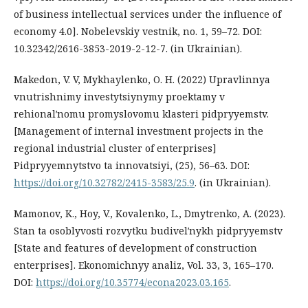
of business intellectual services under the influence of
economy 4.0]. Nobelevskiy vestnik, no. 1, 59–72. DOI:
10.32342/2616-3853-2019-2-12-7. (in Ukrainian).
Makedon, V. V, Mykhaylenko, O. H. (2022) Upravlinnya
vnutrishnimy investytsiynymy proektamy v
rehionalʹnomu promyslovomu klasteri pidpryyemstv.
[Management of internal investment projects in the
regional industrial cluster of enterprises]
Pidpryyemnytstvo ta innovatsiyi, (25), 56–63. DOI:
https://doi.org/10.32782/2415-3583/25.9
. (in Ukrainian).
Mamonov, K., Hoy, V., Kovalenko, L., Dmytrenko, A. (2023).
Stan ta osoblyvosti rozvytku budivelʹnykh pidpryyemstv
[State and features of development of construction
enterprises]. Ekonomichnyy analiz, Vol. 33, 3, 165–170.
DOI:
https://doi.org/10.35774/econa2023.03.165
.