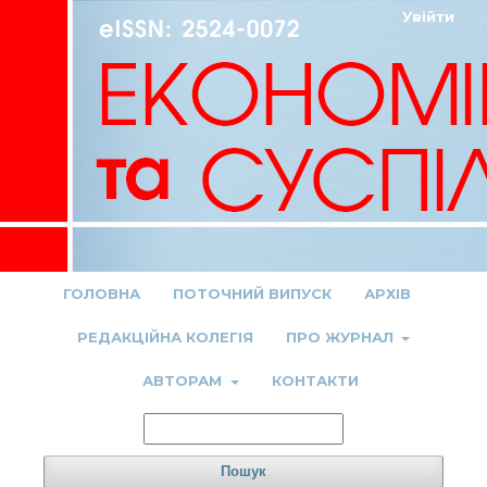
Увійти
ГОЛОВНА
ПОТОЧНИЙ ВИПУСК
АРХІВ
РЕДАКЦІЙНА КОЛЕГІЯ
ПРО ЖУРНАЛ
АВТОРАМ
КОНТАКТИ
Пошук