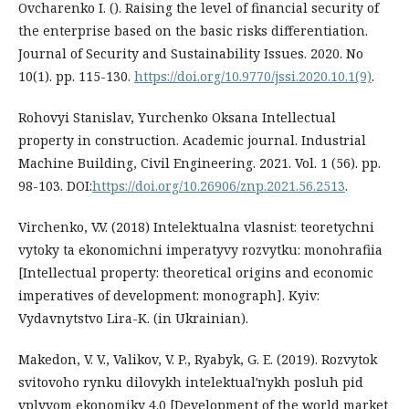
Ovcharenko I. (). Raising the level of financial security of
the enterprise based on the basic risks differentiation.
Journal of Security and Sustainability Issues. 2020. No
10(1). pp. 115-130.
https://doi.org/10.9770/jssi.2020.10.1(9)
.
Rohovyi Stanislav, Yurchenko Oksana Intellectual
property in construction. Academic journal. Industrial
Machine Building, Civil Engineering. 2021. Vol. 1 (56). pp.
98-103. DOI:
https://doi.org/10.26906/znp.2021.56.2513
.
Virchenko, V.V. (2018) Intelektualna vlasnist: teoretychni
vytoky ta ekonomichni imperatyvy rozvytku: monohrafiia
[Intellectual property: theoretical origins and economic
imperatives of development: monograph]. Kyiv:
Vydavnytstvo Lira-K. (in Ukrainian).
Makedon, V. V., Valikov, V. P., Ryabyk, G. E. (2019). Rozvytok
svitovoho rynku dilovykh intelektualʹnykh posluh pid
vplyvom ekonomiky 4.0 [Development of the world market