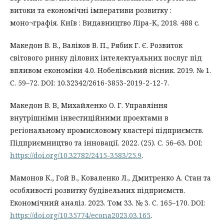
витоки та економічні імперативи розвитку :
моно¬графія. Київ : Видавництво Ліра-К, 2018. 488 с.
Македон В. В., Валіков В. П., Рябик Г. Є. Розвиток
світового ринку ділових інтелектуальних послуг під
впливом економіки 4.0. Нобелівський вісник. 2019. № 1.
С. 59–72. DOI: 10.32342/2616-3853-2019-2-12-7.
Македон В. В, Михайленко О. Г. Управління
внутрішніми інвестиційними проектами в
регіональному промисловому кластері підприємств.
Підприємництво та інновації. 2022. (25). С. 56–63. DOI:
https://doi.org/10.32782/2415-3583/25.9
.
Мамонов К., Гой В., Коваленко Л., Дмитренко А. Стан та
особливості розвитку будівельних підприємств.
Економічний аналіз. 2023. Том 33. № 3. С. 165–170. DOI:
https://doi.org/10.35774/econa2023.03.165
.