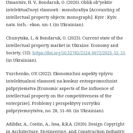
Umantsiv, H. V., Bondaruk, O. (2020). Oblik obʺyektiv
intelektualʹnoyi vlasnosti : monohrafiya [Accounting of
intellectual property objects: monograph]. Kyiv : Kyiv.
nats. torh.- ekon. un-t. (in Ukrainian).
Chunytska, I., & Bondaruk, O. (2023). Current state of the
intellectual property market in Ukraine. Economy and
Society, (52).
https://doi.org/10.32782/2524-0072/2023-52-55
.
(in Ukrainian).
Yurchenko, O.V. (2022). Ekonomichni aspekty vplyvu
intelektualnoi vlasnosti na konkur entospromozhnist
pidpryiemstva [Economic aspects of the influence of
intellectual property on the competitiveness of the
enterprise]. Problemy i perspektyvy rozvytku
pidpryiemnytstva, no. 28, 51–60. (in Ukrainian).
Adibfar, A., Costin, A., Issa, R.R.A. (2020). Design Copyright
in Architecture, Engineering, and Construction Industry: