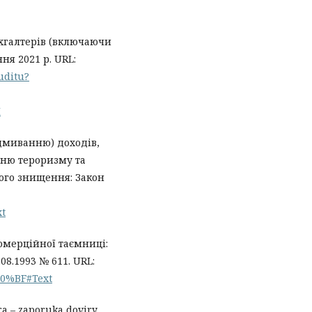
хгалтерів (включаючи
ня 2021 р. URL:
uditu?
I
ідмиванню) доходів,
ню тероризму та
ого знищення: Закон
xt
омерційної таємниці:
08.1993 № 611. URL:
%D0%BF#Text
ra – zaporuka doviry