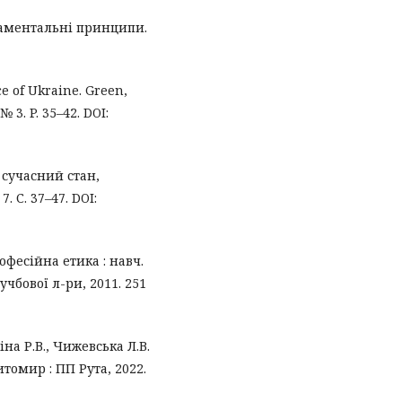
даментальні принципи.
ce of Ukraine. Green,
№ 3. P. 35–42. DOI:
 сучасний стан,
. С. 37–47. DOI:
рофесійна етика : навч.
 учбової л-ри, 2011. 251
іна Р.В., Чижевська Л.В.
томир : ПП Рута, 2022.