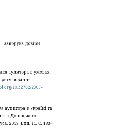
 – запорука довіри
тика аудитора в умовах
ти регулювання.
doi.org/10.32702/2307-
а аудитора в Україні та
иства Донецького
а. 2019. Вип. 11. С. 183–