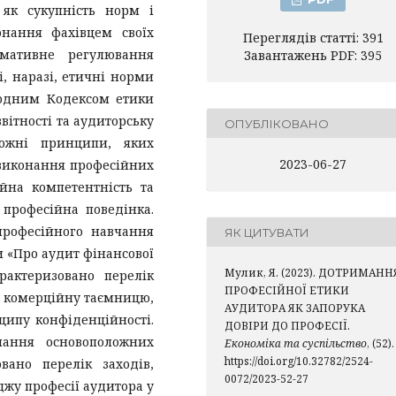
 як сукупність норм і
нання фахівцем своїх
Переглядів статті: 391
рмативне регулювання
Завантажень PDF: 395
і, наразі, етичні норми
родним Кодексом етики
вітності та аудиторську
ОПУБЛІКОВАНО
оложні принципи, яких
2023-06-27
виконання професійних
сійна компетентність та
 професійна поведінка.
професійного навчання
ЯК ЦИТУВАТИ
и «Про аудит фінансової
Мулик, Я. (2023). ДОТРИМАНН
арактеризовано перелік
ПРОФЕСІЙНОЇ ЕТИКИ
ь комерційну таємницю,
АУДИТОРА ЯК ЗАПОРУКА
ипу конфіденційності.
ДОВІРИ ДО ПРОФЕСІЇ.
мання основоположних
Економіка та суспільство
, (52).
https://doi.org/10.32782/2524-
вано перелік заходів,
0072/2023-52-27
жу професії аудитора у