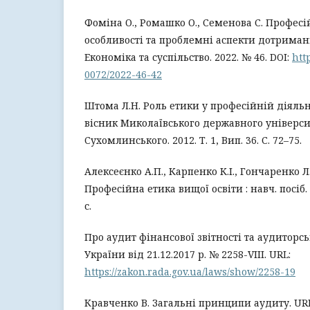
Фоміна О., Ромашко О., Семенова С. Професій
особливості та проблемні аспекти дотрима
Економіка та суспільство. 2022. № 46. DOI:
htt
0072/2022-46-42
Штома Л.Н. Роль етики у професійній діяльн
вісник Миколаївського державного університ
Сухомлинського. 2012. Т. 1, Вип. 36. С. 72–75.
Алексеєнко А.П., Карпенко К.І., Гончаренко Л.
Професійна етика вищої освіти : навч. посіб. 
с.
Про аудит фінансової звітності та аудиторсь
України від 21.12.2017 р. № 2258-VІІІ. URL:
https://zakon.rada.gov.ua/laws/show/2258-19
Кравченко В. Загальні принципи аудиту. UR