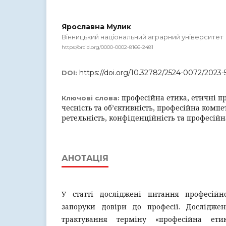
Ярославна Мулик
Вінницький національний аграрний університет
https://orcid.org/0000-0002-8166-2481
https://doi.org/10.32782/2524-0072/2023-
DOI:
професійна етика, етичні п
Ключові слова:
чесність та об’єктивність, професійна комп
ретельність, конфіденційність та професійн
АНОТАЦІЯ
У статті досліджені питання професійн
запоруки довіри до професії. Дослідже
трактування терміну «професійна ети