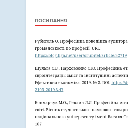
ПОСИЛАННЯ
Рубитель О. Професійна поведінка аудитора
громадськості до професії. URL:
https://blog.liga.net/user/orubitel/article/32719
Шульга С.В., Пархоменко Є.Ю. Професійна е
євроінтеграції: зміст та інституційні аспек
Ефективна економіка. 2019. № 3. DOI:
https://
2105-2019.3.47
Бондарчук М.О., Гевлич Л.Л. Професійна етик
світі. Вісник студентського наукового товар
національного університету імені Василя Стус
187.