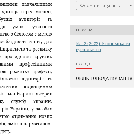
з вищими навчальними
Формати цитування
аудитора серед молоді;
бутніх аудиторів та
одо умов сучасного
НОМЕР
цтво з бізнесом з метою
необхідності аудиту для
№ 52 (2023): Економіка та
ідприємств та розвитку
суспільство
не проведення круглих
іншими професійними
РОЗДІЛ
для розвитку професії;
ОБЛІК І ОПОДАТКУВАННЯ
ідносин аудиторів та
ематичне підвищенню
ів; моніторинг джерел
ку службу України,
рів України, у засобах
метою отримання нових
ів, змін в нормативно-
диту.