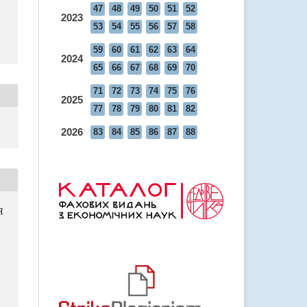
47
48
49
50
51
52
2023
53
54
55
56
57
58
59
60
61
62
63
64
2024
65
66
67
68
69
70
71
72
73
74
75
76
2025
77
78
79
80
81
82
2026
83
84
85
86
87
88
Я