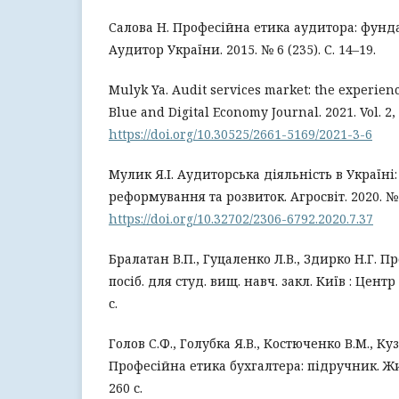
Салова Н. Професійна етика аудитора: фун
Аудитор України. 2015. № 6 (235). С. 14–19.
Mulyk Ya. Audit services market: the experien
Blue and Digital Economy Journal. 2021. Vol. 2, 
https://doi.org/10.30525/2661-5169/2021-3-6
Мулик Я.І. Аудиторська діяльність в Україні:
реформування та розвиток. Агросвіт. 2020. № 7
https://doi.org/10.32702/2306-6792.2020.7.37
Бралатан В.П., Гуцаленко Л.В., Здирко Н.Г. П
посіб. для студ. вищ. навч. закл. Київ : Центр
с.
Голов С.Ф., Голубка Я.В., Костюченко В.М., Куз
Професійна етика бухгалтера: підручник. Жи
260 с.