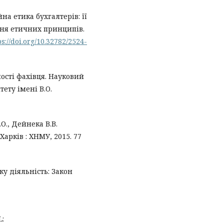
на етика бухгалтерів: її
ння етичних принципів.
ps://doi.org/10.32782/2524-
ості фахівця. Науковий
ету імені В.О.
О., Дейнека В.В.
Харків : ХНМУ, 2015. 77
ку діяльність: Закон
L: