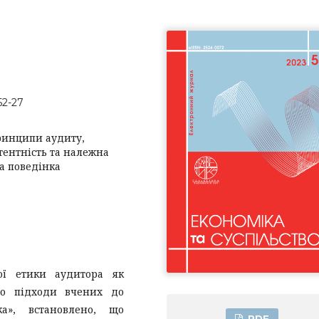
52-27
ринципи аудиту,
етентність та належна
а поведінка
ої етики аудитора як
но підходи вчених до
ка», встановлено, що
PDF