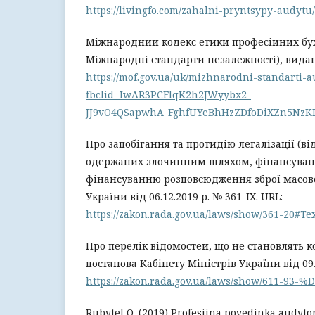
https://livingfo.com/zahalni-pryntsypy-audytu/
Міжнародний кодекс етики професійних бу
Міжнародні стандарти незалежності), видан
https://mof.gov.ua/uk/mizhnarodni-standarti-a
fbclid=IwAR3PCFlqK2h2JWyybx2-
JJ9vO4QSapwhA_FghfUYeBhHzZDfoDiXZn5NzK
Про запобігання та протидію легалізації (в
одержаних злочинним шляхом, фінансуван
фінансуванню розповсюдження зброї масов
України від 06.12.2019 р. № 361-ІХ. URL:
https://zakon.rada.gov.ua/laws/show/361-20#Te
Про перелік відомостей, що не становлять к
постанова Кабінету Міністрів України від 09.
https://zakon.rada.gov.ua/laws/show/611-93-
Rubytel O. (2019) Profesiina povedinka audyto