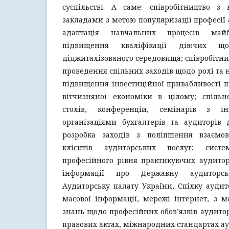
суспільстві. А саме: співробітництво 
закладами з метою популяризації професії 
адаптація навчальних процесів май
підвищення кваліфікації діючих щ
діджиталізованого середовища; співробітни
проведення спільних заходів щодо ролі та 
підвищення інвестиційної привабливості п
вітчизняної економіки в цілому; спіль
столів, конференцій, семінарів з 
організаціями бухгалтерів та аудиторів 
розробка заходів з поліпшення взаємов
клієнтів аудиторських послуг; сист
професійного рівня практикуючих аудитор
інформації про Державну аудиторсь
Аудиторську палату України, Спілку аудито
масової інформації, мережі інтернет, з 
знань щодо професійних обов’язків аудитор
правових актах, міжнародних стандартах ау