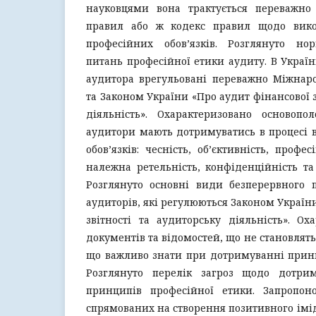
науковцями вона трактується переважно
правил або ж кодекс правил щодо вико
професійних обов’язків. Розглянуто но
питань професійної етики аудиту. В Україн
аудитора врегульовані переважно Міжна
та Законом України «Про аудит фінансової з
діяльність». Охарактеризовано основоп
аудитори мають дотримуватись в процесі 
обов’язків: чесність, об’єктивність, профе
належна ретельність, конфіденційність та
Розглянуто основні види безперервного 
аудиторів, які регулюються Законом Україн
звітності та аудиторську діяльність». Ох
документів та відомостей, що не становлят
що важливо знати при дотримуванні принц
Розглянуто перелік загроз щодо дотри
принципів професійної етики. Запропоно
спрямованих на створення позитивного імід