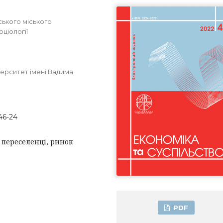
ського міського
оціології
верситет імені Вадима
46-24
і переселенці, ринок
PDF