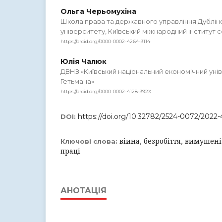
Ольга Черьомухіна
Школа права та державного управління Дублін
університету, Київський міжнародний інститут с
https://orcid.org/0000-0002-4264-3114
Юлія Чалюк
ДВНЗ «Київський національний економічний уні
Гетьмана»
https://orcid.org/0000-0002-4128-392X
https://doi.org/10.32782/2524-0072/2022-
DOI:
війна, безробіття, вимушен
Ключові слова:
праці
АНОТАЦІЯ