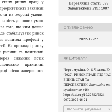
з стану ринку праці у
Переглядів статті: 598
пріоритетність вакансій
Завантажень PDF: 1087
ючи на жорсткі умови,
ваність до нових умов.
ива того, що чим довше
ОПУБЛІКОВАНО
уде стабілізувати ринок
2022-12-27
ся попитом професії у
есії. На прикладі ринку
я ризики та позитивні
через сильний потік
ЯК ЦИТУВАТИ
опоновано практичні
Черьомухіна, О., & Чалюк, Ю.
раці після завершення
(2022). РИНОК ПРАЦІ ПІД ЧАС
ВІЙНИ: СТАН ТА
ПЕРСПЕКТИВИ.
Економіка та
суспільство
, (46).
https://doi.org/10.32782/2524-
0072/2022-46-24
Формати цитування