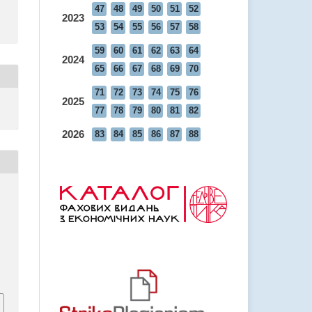
47
48
49
50
51
52
2023
53
54
55
56
57
58
59
60
61
62
63
64
2024
65
66
67
68
69
70
71
72
73
74
75
76
2025
77
78
79
80
81
82
2026
83
84
85
86
87
88