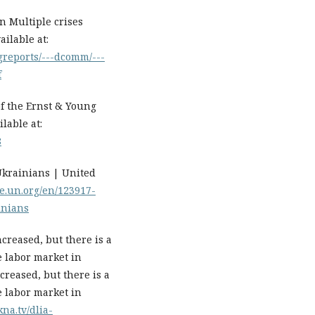
n Multiple crises
ilable at:
greports/---dcomm/---
f
of the Ernst & Young
lable at:
8
Ukrainians | United
ne.un.org/en/123917-
inians
ncreased, but there is a
e labor market in
creased, but there is a
e labor market in
kna.tv/dlia-