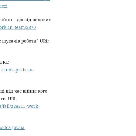
aczi
війни – досвід великих
work-in-team/2870
є шукачів роботи? URL:
URL:
-rinok-pratsi-v-
і під час війни: кого
ти. URL:
s/fail/328215-work-
w.dcz.gov.ua