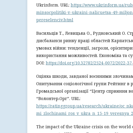
Ukrinform. URL:
https://www.ukrinform.ua/rub
minsocpolitiki-v-ukraini-nalicuetsa-49-miljo
pereselenciv.html
Васильців Т., Левицька О., Рудковський О. С
дисбаланси ринку праці областей Карпатськ
умовах війни: тенденції, загрози, орієнтири 
використання можливостей. Економіка та сусп
DOI:
https://doi.org/10.32782/2524-0072/2022-37
Оцінка шкоди, завданої воєнними злочинами
Опитування соціологічної групи Рейтинг в 
Громадської організації “Центр сприяння в
“Волонтер.Орг”. URL:
https://ratinggroup.ua/research/ukraine/oc_n
mi_zlochinami_ros_v_ukra_n_15-19_veresnya_
The impact of the Ukraine crisis on the world o