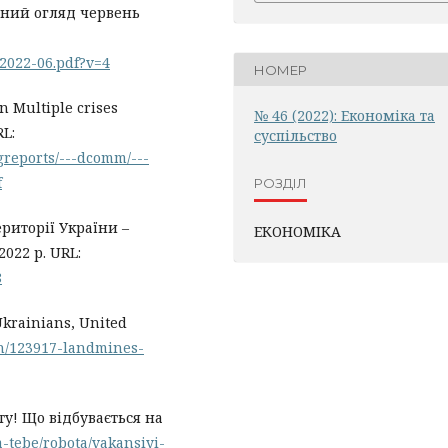
ний огляд червень
_2022-06.pdf?v=4
НОМЕР
n Multiple crises
№ 46 (2022): Економіка та
RL:
суспільство
greports/---dcomm/---
f
РОЗДІЛ
риторії України –
ЕКОНОМІКА
2022 р. URL:
8
Ukrainians, United
en/123917-landmines-
ту! Що відбувається на
ia-tebe/robota/vakansiyi-