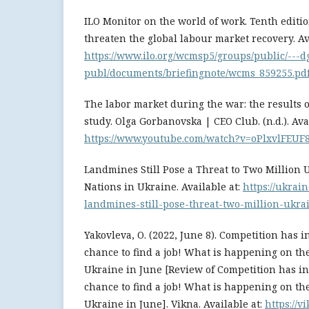
ILO Monitor on the world of work. Tenth editio
threaten the global labour market recovery. Ava
https://www.ilo.org/wcmsp5/groups/public/---d
publ/documents/briefingnote/wcms_859255.pd
The labor market during the war: the results 
study. Olga Gorbanovska | CEO Club. (n.d.). Avai
https://www.youtube.com/watch?v=oPlxvlFEUF
Landmines Still Pose a Threat to Two Million 
Nations in Ukraine. Available at:
https://ukrai
landmines-still-pose-threat-two-million-ukra
Yakovleva, O. (2022, June 8). Competition has i
chance to find a job! What is happening on th
Ukraine in June [Review of Competition has in
chance to find a job! What is happening on th
Ukraine in June]. Vikna. Available at:
https://vi