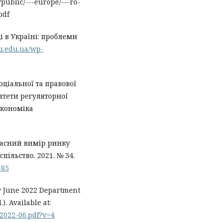
public/---europe/---ro-
pdf
ці в Україні: проблеми
tu.edu.ua/wp-
оціальної та правової
итети регуляторної
Економіка
часний вимір ринку
пільство. 2021. № 34.
-85
 June 2022 Department
). Available at:
_2022-06.pdf?v=4