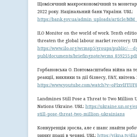
Щомісячний макроекономічний та монетар
2022 року. Націнальний банк України. URL:
https://bank.gov.ua/admin_uploads/article/MM
ILO Monitor on the world of work. Tenth editio
threaten the global labour market recovery. U
https://www.ilo.org/wcmsp5/groups/public/---d
publ/documents/briefingnote/wcms_859255.pd
Горбановська О. Повтомасштабна війна на те
реакції, виклики та дії бізнесу, E&Y, квітень 
https://www.youtube.com/watch?v=oPlxvlFEUF
Landmines Still Pose a Threat to Two Million 
Nations Ukraine. URL:
https://ukraine.un.org/
still-pose-threat-two-million-ukrainians
Конкуренція зросла, але є шанс знайти робо
ринку праці в червні. URL:
https://vikna.tv/dl