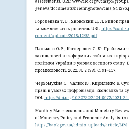
assessments. URL: www.ilo.org/wcmsp5/groups/
geneva/documents/briefingnote/wcms_844295.
Городецька Т. Б., Яновський Д. Л. Ринок пра
та можливості їх рішення. URL:
https://conf.z
content/uploads/2018/12/58.pdf
Панькова О. В., Касперович О. Ю. Проблеми с
захищеності платформних зайнятих і пріор
політики України в умовах воєнного стану. 
промисловості. 2022. № 2 (98). С. 91–117.
Черьомухіна О., Чалюк Ю., Кириленко В. Су
праці в умовах цифровізації. Економіка та сус
DOI:
https://doi.org/10.32782/2524-0072/2021-34
Monthly Macroeconomic and Monetary Review
of Monetary Policy and Economic Analysis. (n.d.
https://bank.gov.ua/admin_uploads/article/MM