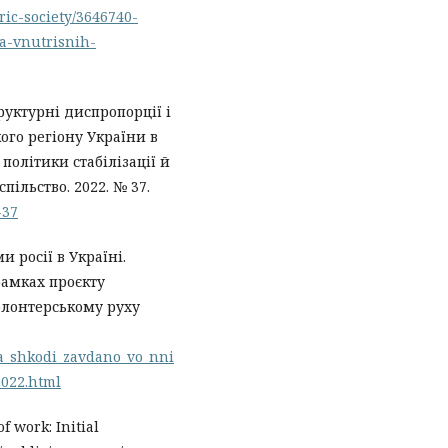
ric-society/3646740-
na-vnutrisnih-
труктурні диспропорції і
ого регіону України в
політики стабілізації й
ільство. 2022. № 37.
-37
 росії в Україні.
рамках проєкту
олонтерському руху
ka_shkodi_zavdano_vo_nni
2022.html
f work: Initial