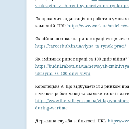
v-ukrayini-v-chervni-sytuacziya-na-rynku-pr
Як проходить адаптація до роботи в умовах 
компаній. URL:
https://www.work.ua/articles/
Як війна впливає на ринок праці та що чека
https://careerhub.in.ua/viyna_ta_rynok_praci/
Як змінився ринок праці за 100 днів війни? 
https://budni.rabota.ua/ua/news/yak-zminivsya
ukrayini-za-100-dniv-viyni
Коропецька А. Що відбувається з ринком прац
шукають роботодавці та скільки готові плати
https://www.the-village.com.ua/village/busines
during-wartime
Державна служба зайнятості. URL:
https://ww