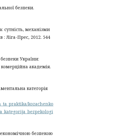
альної безпеки.
а: сутність, механізми
 : Ліга-Прес, 2012. 544
 безпеки України:
а комерційна академія.
аментальна категорія
ja_ta_praktika/kozachenko
_kategorija_bezpekologi
я економічною безпекою