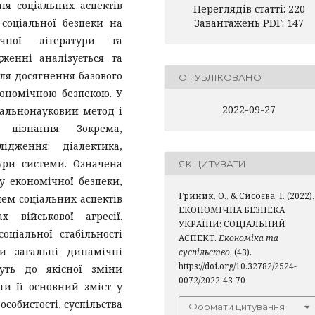
ня соціальних аспектів
Переглядів статті: 220
 соціальної безпеки на
Завантажень PDF: 147
ічної літератури та
женні аналізується та
для досягнення базового
ОПУБЛІКОВАНО
ономічною безпекою. У
2022-09-27
гальнонауковий метод і
 пізнання. Зокрема,
ідження: діалектика,
тури системи. Означена
ЯК ЦИТУВАТИ
у економічної безпеки,
Гриник, О., & Сисоєва, І. (2022).
ем соціальних аспектів
ЕКОНОМІЧНА БЕЗПЕКА
 військової агресії.
УКРАЇНИ: СОЦІАЛЬНИЙ
ціальної стабільності
АСПЕКТ.
Економіка та
ти загальні динамічні
суспільство
, (43).
https://doi.org/10.32782/2524-
уть до якісної зміни
0072/2022-43-70
ти її основний зміст у
собистості, суспільства
Формати цитування