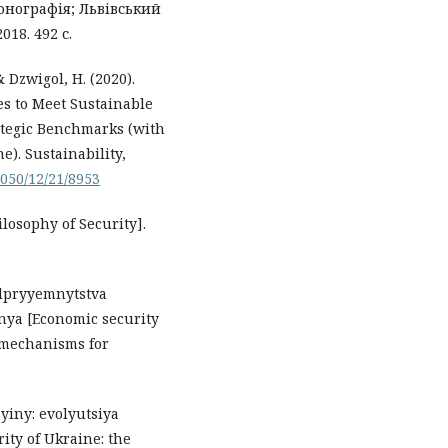
онографія; Львівський
18. 492 с.
& Dzwigol, H. (2020).
ies to Meet Sustainable
ategic Benchmarks (with
e). Sustainability,
050/12/21/8953
ilosophy of Security].
idpryyemnytstva
nya [Economic security
 mechanisms for
ayiny: evolyutsiya
ity of Ukraine: the