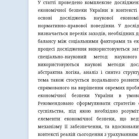
У статті проведено комплексне досліджен
економічної безпеки України в контексті
основі досліджень наукової економ
нормативно-правової поведінки. У дослід
визначається перелік заходів, необхідних 
балансу між соціальними факторами та ек
процесі дослідження використовуються за
спеціально-науковий метод наукового
використовуються наукові методи досл
абстрактна логіка, аналіз і синтез струк
тема також стосується подальшого розвитк
спрямованого на вирішення окремих пробл
економічної безпеки України в умовах
Рекомендовано сформулювати стратегію со
суспільства, під якою необхідно розумі
елементи економічної безпеки, що вед
механізму її забезпечення, та вдосконали
контексті реалій сьогодення з урахуванням о