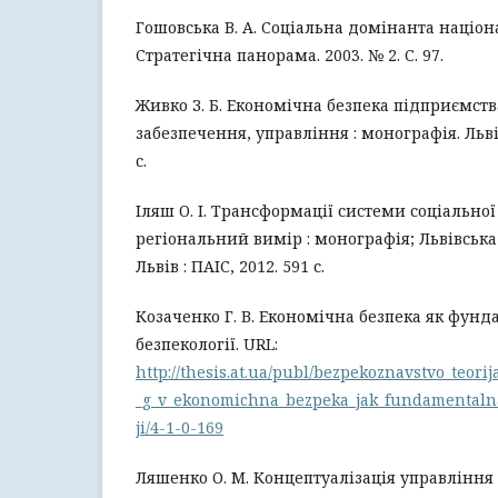
Гошовська В. А. Соціальна домінанта націон
Стратегічна панорама. 2003. № 2. С. 97.
Живко З. Б. Економічна безпека підприємств
забезпечення, управління : монографія. Львів
с.
Іляш О. І. Трансформації системи соціальної
регіональний вимір : монографія; Львівськ
Львів : ПАІС, 2012. 591 с.
Козаченко Г. В. Економічна безпека як фунд
безпекології. URL:
http://thesis.at.ua/publ/bezpekoznavstvo_teori
_g_v_ekonomichna_bezpeka_jak_fundamentalna
ji/4-1-0-169
Ляшенко О. М. Концептуалізація управлінн