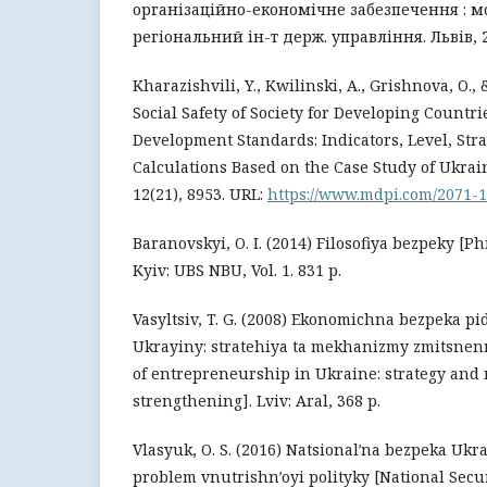
організаційно-економічне забезпечення : м
регіональний ін-т держ. управління. Львів, 20
Kharazishvili, Y., Kwilinski, A., Grishnova, O., 
Social Safety of Society for Developing Countr
Development Standards: Indicators, Level, Str
Calculations Based on the Case Study of Ukrain
12(21), 8953. URL:
https://www.mdpi.com/2071-1
Baranovskyi, O. I. (2014) Filosofiya bezpeky [Ph
Kyiv: UBS NBU, Vol. 1. 831 p.
Vasyltsiv, T. G. (2008) Ekonomichna bezpeka p
Ukrayiny: stratehiya ta mekhanizmy zmitsnen
of entrepreneurship in Ukraine: strategy and
strengthening]. Lviv: Aral, 368 p.
Vlasyuk, O. S. (2016) Natsionalʹna bezpeka Ukr
problem vnutrishnʹoyi polityky [National Secur