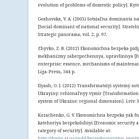
evolution of problems of domestic policy]. Kyiv
Goshovska, V. A. (2003) Sotsialʹna dominanta n
[Social dominant of national security]. Strat
Strategic panorama, vol. 2, p. 97.
Zhyvko, Z. B. (2012) Ekonomichna bezpeka pidp
mekhanizmy zabezpechennya, upravlinnya [Ec
enterprise: essence, mechanisms of maintenan
Liga-Press, 544 p.
Ilyash, O. I. (2012) Transformatsiyi systemy sot
Ukrayiny: rehionalʹnyy vymir [Transformations 
system of Ukraine: regional dimension]. Lviv: P
Kozachenko, G. V. Ekonomichna bezpeka yak f
katehoriya bezpekolohiyi [Economic security 
category of security]. Available at:
http://thesis.at.ua/publ/bezpekoznavstvo_teori