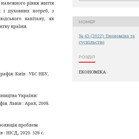
я належного рівня життя
 і духовних потреб, з
юдського капіталу, як
НОМЕР
итку країни.
№ 43 (2022): Економіка та
суспільство
РОЗДІЛ
ЕКОНОМІКА
рафія: Київ : УБС НБУ,
мництва України:
я. Львів : Арал, 2008.
еволюція проблем
 : НІСД, 2020. 528 с.