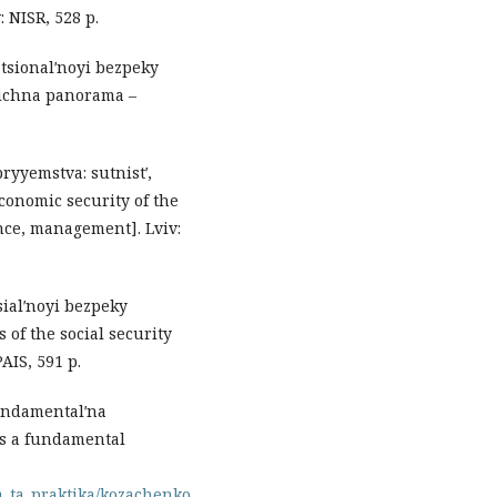
: NISR, 528 p.
atsionalʹnoyi bezpeky
ehichna panorama –
ryyemstva: sutnistʹ,
onomic security of the
ce, management]. Lviv:
sialʹnoyi bezpeky
of the social security
AIS, 591 p.
undamentalʹna
as a fundamental
ja_ta_praktika/kozachenko