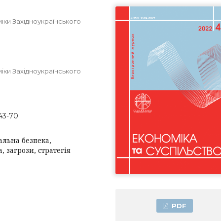
іки Західноукраїнського
іки Західноукраїнського
-43-70
альна безпека,
 загрози, стратегія
PDF