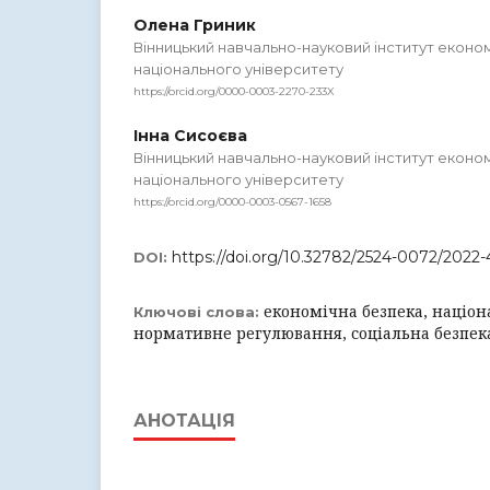
Олена Гриник
Вінницький навчально-науковий інститут економ
національного університету
https://orcid.org/0000-0003-2270-233X
Інна Сисоєва
Вінницький навчально-науковий інститут економ
національного університету
https://orcid.org/0000-0003-0567-1658
https://doi.org/10.32782/2524-0072/2022
DOI:
економічна безпека, націон
Ключові слова:
нормативне регулювання, соціальна безпека,
АНОТАЦІЯ