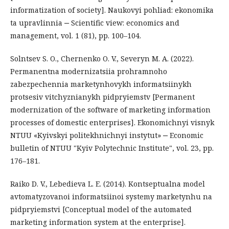
informatization of society]. Naukovyi pohliad: ekonomika
ta upravlinnia ‒ Scientific view: economics and
management, vol. 1 (81), pp. 100–104.
Solntsev S. O., Chernenko O. V., Severyn M. A. (2022).
Permanentna modernizatsiia prohramnoho
zabezpechennia marketynhovykh informatsiinykh
protsesiv vitchyznianykh pidpryiemstv [Permanent
modernization of the software of marketing information
processes of domestic enterprises]. Ekonomichnyi visnyk
NTUU «Kyivskyi politekhnichnyi instytut» ‒ Economic
bulletin of NTUU "Kyiv Polytechnic Institute", vol. 23, pp.
176–181.
Raiko D. V., Lebedieva L. E. (2014). Kontseptualna model
avtomatyzovanoi informatsiinoi systemy marketynhu na
pidpryiemstvi [Conceptual model of the automated
marketing information system at the enterprise].