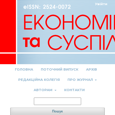
Увійти
ГОЛОВНА
ПОТОЧНИЙ ВИПУСК
АРХІВ
РЕДАКЦІЙНА КОЛЕГІЯ
ПРО ЖУРНАЛ
АВТОРАМ
КОНТАКТИ
Пошук