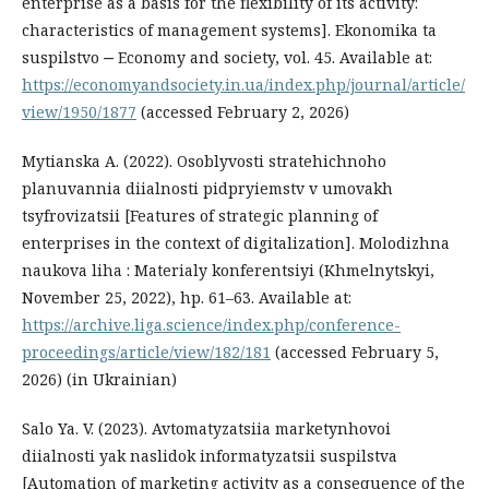
enterprise as a basis for the flexibility of its activity:
characteristics of management systems]. Ekonomika ta
suspilstvo ‒ Economy and society, vol. 45. Available at:
https://economyandsociety.in.ua/index.php/journal/article/
view/1950/1877
(accessed February 2, 2026)
Mytianska A. (2022). Osoblyvosti stratehichnoho
planuvannia diialnosti pidpryiemstv v umovakh
tsyfrovizatsii [Features of strategic planning of
enterprises in the context of digitalization]. Molodizhna
naukova liha : Materialy konferentsiyi (Khmelnytskyi,
November 25, 2022), hp. 61–63. Available at:
https://archive.liga.science/index.php/conference-
proceedings/article/view/182/181
(accessed February 5,
2026) (in Ukrainian)
Salo Ya. V. (2023). Avtomatyzatsiia marketynhovoi
diialnosti yak naslidok informatyzatsii suspilstva
[Automation of marketing activity as a consequence of the