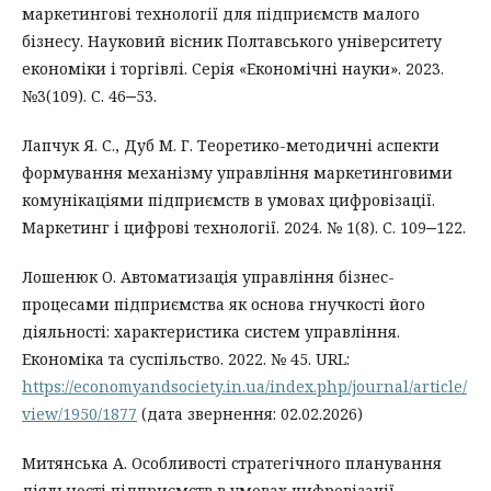
маркетингові технології для підприємств малого
бізнесу. Науковий вісник Полтавського університету
економіки і торгівлі. Серія «Економічні науки». 2023.
№3(109). С. 46‒53.
Лапчук Я. С., Дуб М. Г. Теоретико-методичні аспекти
формування механізму управління маркетинговими
комунікаціями підприємств в умовах цифровізації.
Маркетинг і цифрові технології. 2024. № 1(8). С. 109‒122.
Лошенюк О. Автоматизація управління бізнес-
процесами підприємства як основа гнучкості його
діяльності: характеристика систем управління.
Економіка та суспільство. 2022. № 45. URL:
https://economyandsociety.in.ua/index.php/journal/article/
view/1950/1877
(дата звернення: 02.02.2026)
Митянська А. Особливості стратегічного планування
діяльності підприємств в умовах цифровізації.