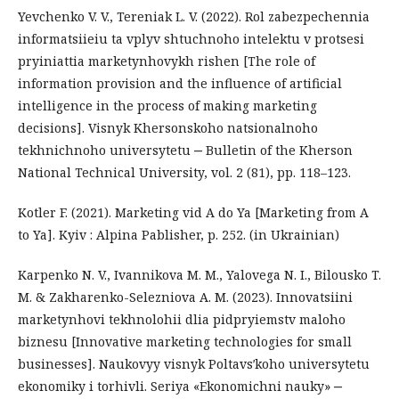
Yevchenko V. V., Tereniak L. V. (2022). Rol zabezpechennia
informatsiieiu ta vplyv shtuchnoho intelektu v protsesi
pryiniattia marketynhovykh rishen [The role of
information provision and the influence of artificial
intelligence in the process of making marketing
decisions]. Visnyk Khersonskoho natsionalnoho
tekhnichnoho universytetu ‒ Bulletin of the Kherson
National Technical University, vol. 2 (81), pp. 118–123.
Kotler F. (2021). Marketing vid A do Ya [Marketing from A
to Ya]. Kyiv : Alpina Pablisher, p. 252. (in Ukrainian)
Karpenko N. V., Ivannikova M. M., Yalovega N. I., Bilousko T.
M. & Zakharenko-Selezniova A. M. (2023). Innovatsiini
marketynhovi tekhnolohii dlia pidpryiemstv maloho
biznesu [Innovative marketing technologies for small
businesses]. Naukovyy visnyk Poltavsʹkoho universytetu
ekonomiky i torhivli. Seriya «Ekonomichni nauky» ‒