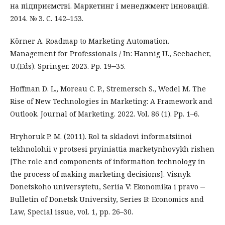
на підприємстві. Маркетинг і менеджмент інновацій.
2014. № 3. С. 142–153.
Körner A. Roadmap to Marketing Automation.
Management for Professionals / In: Hannig U., Seebacher,
U.(Eds). Springer. 2023. Pp. 19‒35.
Hoffman D. L., Moreau C. P., Stremersch S., Wedel M. The
Rise of New Technologies in Marketing: A Framework and
Outlook. Journal of Marketing. 2022. Vol. 86 (1). Рр. 1–6.
Hryhoruk P. M. (2011). Rol ta skladovi informatsiinoi
tekhnolohii v protsesi pryiniattia marketynhovykh rishen
[The role and components of information technology in
the process of making marketing decisions]. Visnyk
Donetskoho universytetu, Seriia V: Ekonomika i pravo ‒
Bulletin of Donetsk University, Series B: Economics and
Law, Special issue, vol. 1, pp. 26–30.