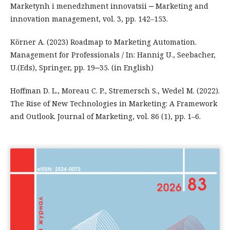
Marketynh i menedzhment innovatsii ‒ Marketing and
innovation management, vol. 3, pp. 142–153.
Körner A. (2023) Roadmap to Marketing Automation.
Management for Professionals / In: Hannig U., Seebacher,
U.(Eds), Springer, pp. 19‒35. (in English)
Hoffman D. L., Moreau C. P., Stremersch S., Wedel M. (2022).
The Rise of New Technologies in Marketing: A Framework
and Outlook. Journal of Marketing, vol. 86 (1), pp. 1–6.