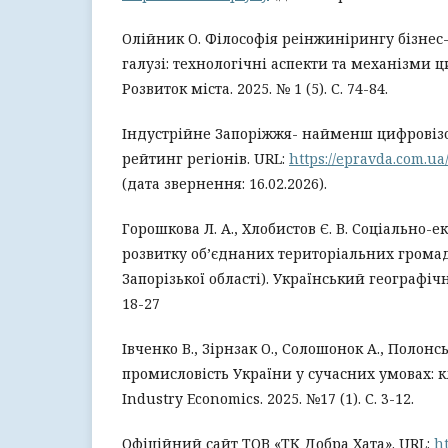
Олійник О. Філософія реінжинірингу бізнес-
галузі: технологічні аспекти та механізми 
Розвиток міста. 2025. № 1 (5). С. 74-84.
Індустрійне Запоріжжя- найменш цифровізо
рейтинг регіонів. URL:
https://epravda.com.ua
(дата звернення: 16.02.2026).
Горошкова Л. А., Хлобистов Є. В. Соціально-
розвитку об’єднаних територіальних громад
Запорізької області). Український географічн
18-27
Івченко В., Зірнзак О., Солошонок А., Полонс
промисловість України у сучасних умовах: к
Industry Economics. 2025. №17 (1). С. 3-12.
Офіційний сайт ТОВ «ТК Добра Хата». URL:
ht