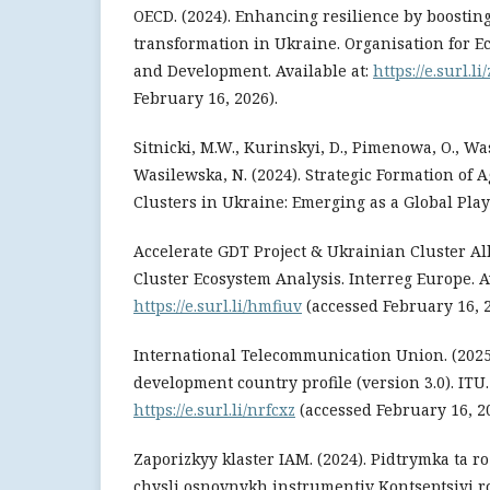
OECD. (2024). Enhancing resilience by boosting
transformation in Ukraine. Organisation for 
and Development. Available at:
https://e.surl.l
February 16, 2026).
Sitnicki, M.W., Kurinskyi, D., Pimenowa, O., Wa
Wasilewska, N. (2024). Strategic Formation of 
Clusters in Ukraine: Emerging as a Global Player
Accelerate GDT Project & Ukrainian Cluster All
Cluster Ecosystem Analysis. Interreg Europe. Av
https://e.surl.li/hmfiuv
(accessed February 16, 2
International Telecommunication Union. (2025)
development country profile (version 3.0). ITU. 
https://e.surl.li/nrfcxz
(accessed February 16, 20
Zaporizkyy klaster IAM. (2024). Pidtrymka ta ro
chysli osnovnykh instrumentiv Kontseptsiyi r