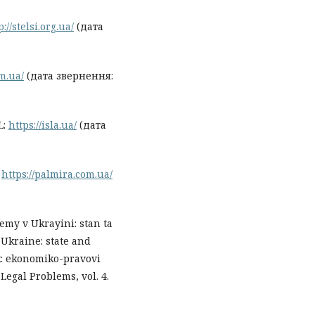
p://stelsi.org.ua/
(дата
om.ua/
(дата звернення:
L:
https://isla.ua/
(дата
:
https://palmira.com.ua/
temy v Ukrayini: stan ta
Ukraine: state and
k: ekonomiko-pravovi
egal Problems, vol. 4.