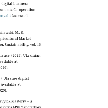
 digital business
Economic Co-operation
i/znyxht
(accessed
silewski, M., &
Agricultural Market
. Sustainability, vol. 16.
iance. (2025). Ukrainian
ailable at:
026).
. Ukraine digital
Available at:
26).
zvytok klasteriv – u
ozvytku MSP Zaporizkoyi