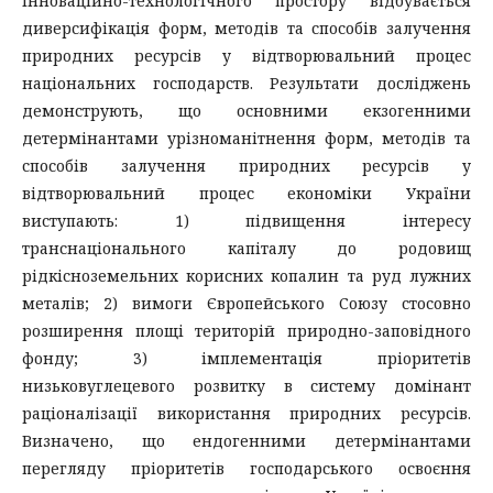
інноваційно-технологічного простору відбувається
диверсифікація форм, методів та способів залучення
природних ресурсів у відтворювальний процес
національних господарств. Результати досліджень
демонструють, що основними екзогенними
детермінантами урізноманітнення форм, методів та
способів залучення природних ресурсів у
відтворювальний процес економіки України
виступають: 1) підвищення інтересу
транснаціонального капіталу до родовищ
рідкісноземельних корисних копалин та руд лужних
металів; 2) вимоги Європейського Союзу стосовно
розширення площі територій природно-заповідного
фонду; 3) імплементація пріоритетів
низьковуглецевого розвитку в систему домінант
раціоналізації використання природних ресурсів.
Визначено, що ендогенними детермінантами
перегляду пріоритетів господарського освоєння