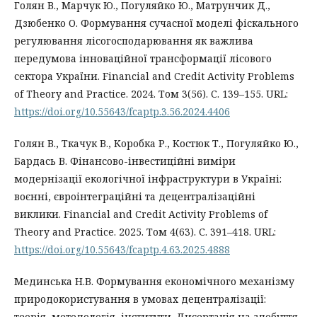
Голян В., Марчук Ю., Погуляйко Ю., Матрунчик Д.,
Дзюбенко О. Формування сучасної моделі фіскального
регулювання лісогосподарювання як важлива
передумова інноваційної трансформації лісового
сектора України. Financial and Credit Activity Problems
of Theory and Practice. 2024. Том 3(56). С. 139–155. URL:
https://doi.org/10.55643/fcaptp.3.56.2024.4406
Голян В., Ткачук В., Коробка Р., Костюк Т., Погуляйко Ю.,
Бардась В. Фінансово-інвестиційні виміри
модернізації екологічної інфраструктури в Україні:
воєнні, євроінтеграційні та децентралізаційні
виклики. Financial and Credit Activity Problems of
Theory and Practice. 2025. Том 4(63). С. 391–418. URL:
https://doi.org/10.55643/fcaptp.4.63.2025.4888
Мединська Н.В. Формування економічного механізму
природокористування в умовах децентралізації:
теорія, методологія, інститути. Дисертація на здобуття