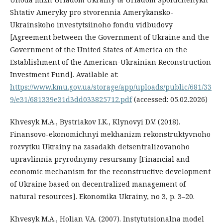
Shtativ Ameryky pro stvorennia Amerykansko-
Ukrainskoho investytsiinoho fondu vidbudovy
[Agreement between the Government of Ukraine and the
Government of the United States of America on the
Establishment of the American-Ukrainian Reconstruction
Investment Fund]. Available at:
https://www.kmu.gov.ua/storage/app/uploads/public/681/33
9/e31/681339e31d3dd033825712.pdf
(accessed: 05.02.2026)
Khvesyk M.A., Bystriakov I.K., Klynovyi D.V. (2018).
Finansovo-ekonomichnyi mekhanizm rekonstruktyvnoho
rozvytku Ukrainy na zasadakh detsentralizovanoho
upravlinnia pryrodnymy resursamy [Financial and
economic mechanism for the reconstructive development
of Ukraine based on decentralized management of
natural resources]. Ekonomika Ukrainy, no 3, p. 3–20.
Khvesyk M.A., Holian V.A. (2007). Instytutsionalna model