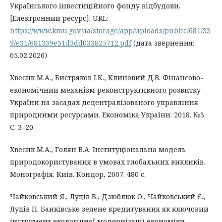
Українського інвестиційного фонду відбудови.
[Електронний ресурс]. URL:
https://www.kmu.gov.ua/storage/app/uploads/public/681/33
9/e31/681339e31d3dd033825712.pdf
(дата звернення:
05.02.2026)
Хвесик М.А., Бистряков І.К., Клиновий Д.В. Фінансово-
економічний механізм реконструктивного розвитку
України на засадах децентралізованого управління
природними ресурсами. Економіка України. 2018. №3.
С. 3–20.
Хвесик М.А., Голян В.А. Інституціональна модель
природокористування в умовах глобальних викликів.
Монографія. Київ. Кондор, 2007. 480 с.
Чайковський Я., Луців Б., Дзюблюк О., Чайковський Є.,
Луців П. Банківське зелене кредитування як ключовий
інструмент екологічної модернізації економіки.