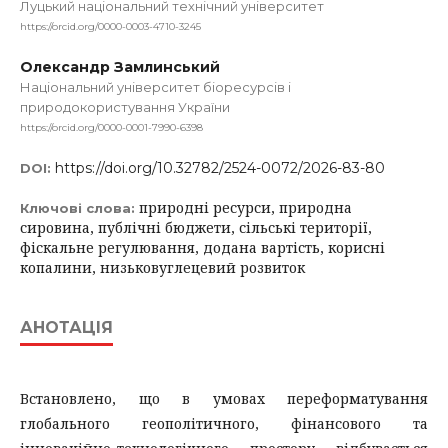
Луцький національний технічний університет
https://orcid.org/0000-0003-4710-3245
Олександр Замлинський
Національний університет біоресурсів і
природокористування України
https://orcid.org/0000-0001-7990-6398
https://doi.org/10.32782/2524-0072/2026-83-80
DOI:
природні ресурси, природна
Ключові слова:
сировина, публічні бюджети, сільські території,
фіскальне регулювання, додана вартість, корисні
копалини, низьковуглецевий розвиток
АНОТАЦІЯ
Встановлено, що в умовах переформатування
глобального геополітичного, фінансового та