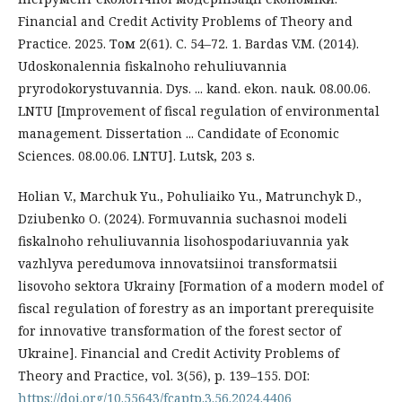
Financial and Credit Activity Problems of Theory and
Practice. 2025. Том 2(61). С. 54–72. 1. Bardas V.M. (2014).
Udoskonalennia fiskalnoho rehuliuvannia
pryrodokorystuvannia. Dys. ... kand. ekon. nauk. 08.00.06.
LNTU [Improvement of fiscal regulation of environmental
management. Dissertation ... Candidate of Economic
Sciences. 08.00.06. LNTU]. Lutsk, 203 s.
Holian V., Marchuk Yu., Pohuliaiko Yu., Matrunchyk D.,
Dziubenko O. (2024). Formuvannia suchasnoi modeli
fiskalnoho rehuliuvannia lisohospodariuvannia yak
vazhlyva peredumova innovatsiinoi transformatsii
lisovoho sektora Ukrainy [Formation of a modern model of
fiscal regulation of forestry as an important prerequisite
for innovative transformation of the forest sector of
Ukraine]. Financial and Credit Activity Problems of
Theory and Practice, vol. 3(56), p. 139–155. DOI:
https://doi.org/10.55643/fcaptp.3.56.2024.4406