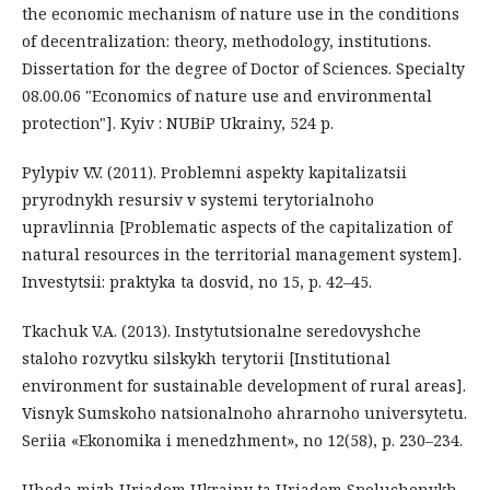
the economic mechanism of nature use in the conditions
of decentralization: theory, methodology, institutions.
Dissertation for the degree of Doctor of Sciences. Specialty
08.00.06 "Economics of nature use and environmental
protection"]. Kyiv : NUBiP Ukrainy, 524 p.
Pylypiv V.V. (2011). Problemni aspekty kapitalizatsii
pryrodnykh resursiv v systemi terytorialnoho
upravlinnia [Problematic aspects of the capitalization of
natural resources in the territorial management system].
Investytsii: praktyka ta dosvid, no 15, p. 42–45.
Tkachuk V.A. (2013). Instytutsionalne seredovyshche
staloho rozvytku silskykh terytorii [Institutional
environment for sustainable development of rural areas].
Visnyk Sumskoho natsionalnoho ahrarnoho universytetu.
Seriia «Ekonomika i menedzhment», no 12(58), p. 230–234.
Uhoda mizh Uriadom Ukrainy ta Uriadom Spoluchenykh