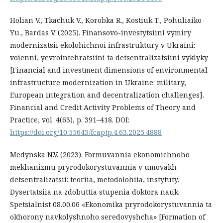
Holian V., Tkachuk V., Korobka R., Kostiuk T., Pohuliaiko
Yu., Bardas V. (2025). Finansovo-investytsiini vymiry
modernizatsii ekolohichnoi infrastruktury v Ukraini:
voienni, yevrointehratsiini ta detsentralizatsiini vyklyky
[Financial and investment dimensions of environmental
infrastructure modernization in Ukraine: military,
European integration and decentralization challenges].
Financial and Credit Activity Problems of Theory and
Practice, vol. 4(63), p. 391–418. DOI:
https://doi.org/10.55643/fcaptp.4.63.2025.4888
Medynska N.V. (2023). Formuvannia ekonomichnoho
mekhanizmu pryrodokorystuvannia v umovakh
detsentralizatsii: teoriia, metodolohiia, instytuty.
Dysertatsiia na zdobuttia stupenia doktora nauk.
Spetsialnist 08.00.06 «Ekonomika pryrodokorystuvannia ta
okhorony navkolyshnoho seredovyshcha» [Formation of