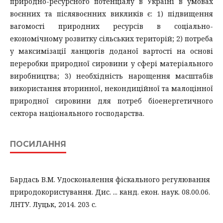
природно-ресурсного потенціалу в Україні в умовах
воєнних та післявоєнних викликів є: 1) підвищення
вагомості природних ресурсів в соціально-
економічному розвитку сільських територій; 2) потреба
у максимізації ланцюгів доданої вартості на основі
переробки природної сировини у сфері матеріального
виробництва; 3) необхідність нарощення масштабів
використання вторинної, некондиційної та малоцінної
природної сировини для потреб біоенергетичного
сектора національного господарства.
ПОСИЛАННЯ
Бардась В.М. Удосконалення фіскального регулювання
природокористування. Дис. ... канд. екон. наук. 08.00.06.
ЛНТУ. Луцьк, 2014. 203 с.