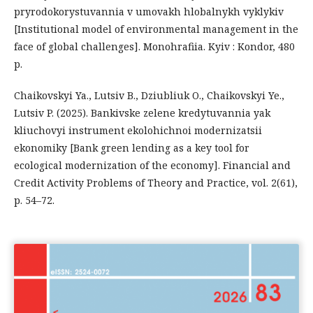
pryrodokorystuvannia v umovakh hlobalnykh vyklykiv
[Institutional model of environmental management in the
face of global challenges]. Monohrafiia. Kyiv : Kondor, 480
p.
Chaikovskyi Ya., Lutsiv B., Dziubliuk O., Chaikovskyi Ye.,
Lutsiv P. (2025). Bankivske zelene kredytuvannia yak
kliuchovyi instrument ekolohichnoi modernizatsii
ekonomiky [Bank green lending as a key tool for
ecological modernization of the economy]. Financial and
Credit Activity Problems of Theory and Practice, vol. 2(61),
p. 54–72.