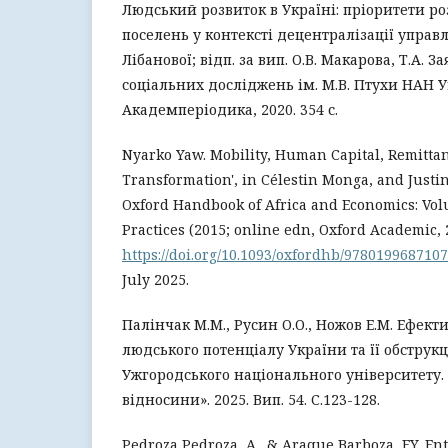
Людський розвиток в Україні: пріоритети ро
поселень у контексті децентралізації управлі
Лібанової; відп. за вип. О.В. Макарова, Т.А. З
соціальних досліджень ім. М.В. Птухи НАН Ук
Академперіодика, 2020. 354 с.
Nyarko Yaw. Mobility, Human Capital, Remitta
Transformation', in Célestin Monga, and Justin
Oxford Handbook of Africa and Economics: Volu
Practices (2015; online edn, Oxford Academic, 2
https://doi.org/10.1093/oxfordhb/9780199687107
July 2025.
Палінчак М.М., Русин О.О., Ножов Е.М. Ефек
людського потенціалу України та її обструкці
Ужгородського національного університету.
відносини». 2025. Вип. 54. С.123-128.
Pedroza Pedroza, A., & Araque Barboza, F.Y. En