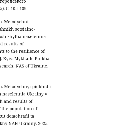
жгородського
). С. 105-109.
in. Metodychni
ishnikh sotsialno-
osti zhyttia naselennia
 results of
ts to the resilience of
e]. Kyiv: Mykhailo Ptukha
esearch, NAS of Ukraine,
in. Metodychnyi pidkhid i
tia naselennia Ukrainy v
h and results of
f the population of
ytut demohrafii ta
ukhy NAN Ukrainy, 2025.