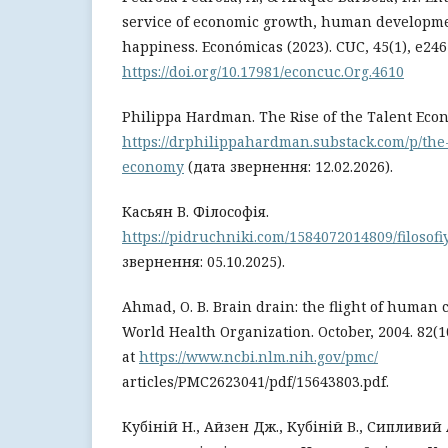
service of economic growth, human developme
happiness. Económicas (2023). CUC, 45(1), e246
https://doi.org/10.17981/econcuc.Org.4610
Philippa Hardman. The Rise of the Talent Eco
https://drphilippahardman.substack.com/p/the-
economy
(дата звернення: 12.02.2026).
Касьян В. Філософія.
https://pidruchniki.com/1584072014809/filosofiy
звернення: 05.10.2025).
Ahmad, O. B. Brain drain: the flight of human ca
World Health Organization. October, 2004. 82(10
at
https://www.ncbi.nlm.nih.gov/pmc/
articles/PMC2623041/pdf/15643803.pdf.
Кубіній Н., Айзен Дж., Кубіній В., Сипливий