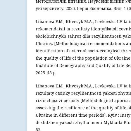
методологічні питання. Науковий вісник У
університету. 2025. Серія Економіка. Вип. 1 (65
Libanova E.M., Khvesyk M.A., Levkovska L.V. ta 
rekomendatsii ta rezultaty identyfikatsii zovn
ekolohichnykh zahroz dlia rezyliientnosti yak
Ukrainy. [Methodological recommendations and
identification of external socio-ecological threa
the quality of life of the population of Ukrain
Institute of Demography and Quality of Life R
2025. 48 p.
Libanova E.M., Khvesyk M.A., Levkovska L.V. ta 
rezultaty otsinky rezyliientnosti yakosti zhyt
rizni chasovi periody [Methodological approac
assessing the resilience of the quality of life o
Ukraine in different time periods]. Kyiv : Inst
doslidzhen yakosti zhyttia imeni Mykhaila Pt
83.