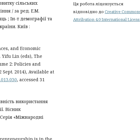
звитку сільських
Ця робота ліцензується
ння / за ред. Е.М.
відповідно до
Creative Common
аяць ; Ін-т демографії та
Attribution 4.0 International Licen
раїни. Київ :
nces, and Economic
 Yifu Lin (eds), The
me 2: Policies and
 Sept. 2014), Available at
.013.030
, accessed 31
тивність використання
ї. Вісник
 Серія «Міжнародні
trepreneurship is in the