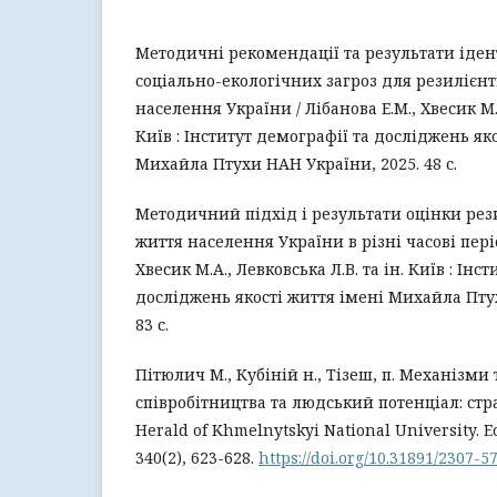
Методичні рекомендації та результати іден
соціально-екологічних загроз для резилієнт
населення України / Лібанова Е.М., Хвесик М.А
Київ : Інститут демографії та досліджень як
Михайла Птухи НАН України, 2025. 48 с.
Методичний підхід і результати оцінки рези
життя населення України в різні часові періо
Хвесик М.А., Левковська Л.В. та ін. Київ : Інс
досліджень якості життя імені Михайла Пту
83 с.
Пітюлич М., Кубіній н., Тізеш, п. Механізм
співробітництва та людський потенціал: стр
Herald of Khmelnytskyi National University. E
340(2), 623-628.
https://doi.org/10.31891/2307-