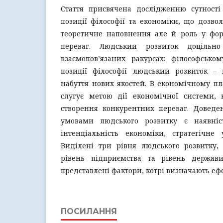
Стаття присвячена дослідженню сутності
позиції філософії та економіки, що дозво
теоретичне наповнення але й роль у фо
переваг. Людський розвиток доцільн
взаємопов’язаних ракурсах: філософсько
позиції філософії людський розвиток –
набуття нових якостей. В економічному п
слугує метою дії економічної системи, 
створення конкурентних переваг. Довед
умовами людського розвитку є наявніст
інтенціальність економіки, стратегічне 
Виділені три рівня людського розвитку,
рівень підприємства та рівень держа
представлені фактори, котрі визначають еф
ПОСИЛАННЯ