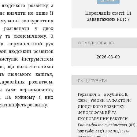
 людського розвитку з
ляє вивчити не лише її
Переглядів статті: 11
Завантажень PDF: 7
рмуванні конкурентних
о розглядати у двох
му та економічному. З
ОПУБЛІКОВАНО
 це перманентний рух
лані людський розвиток
2026-03-09
виступає інструментом
ено, що визначальними
ь людського капітал,
ЯК ЦИТУВАТИ
управління розвитком.
 а саме персональний,
Герзанич, В., & Кубіній, В.
ви. На кожному з них
(2026). УМОВИ ТА ФАКТОРИ
ективніфсть розвитку.
ЛЮДСЬКОГО РОЗВИТКУ:
ФІЛОСОФСЬКИЙ ТА
ЕКОНОМІЧНИЙ РАКУРСИ.
Економіка та суспільство
, (83).
https://doi.org/10.32782/2524-