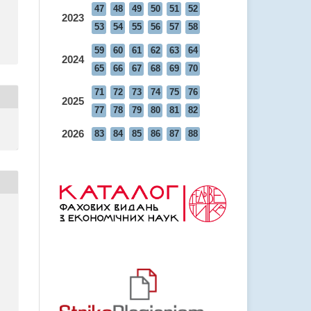
47
48
49
50
51
52
2023
53
54
55
56
57
58
59
60
61
62
63
64
2024
65
66
67
68
69
70
71
72
73
74
75
76
2025
77
78
79
80
81
82
2026
83
84
85
86
87
88