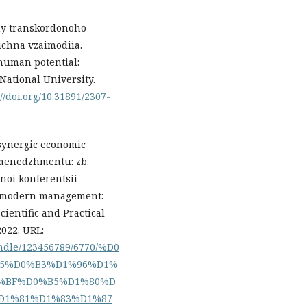
zmy transkordonoho
hichna vzaimodiia.
human potential:
 National University.
://doi.org/10.31891/2307-
a synergic economic
 menedzhmentu: zb.
noi konferentsii
of modern management:
cientific and Practical
2022. URL:
andle/123456789/6770/%D0
5%D0%B3%D1%96%D1%
%BF%D0%B5%D1%80%D
D1%81%D1%83%D1%87