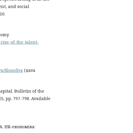
nt, and social
10.
nomy.
rise-of-the-talent-
a/filosofiya
(дата
pital. Bulletin of the
), pp. 797-798. Available
 А. HR-економіка: