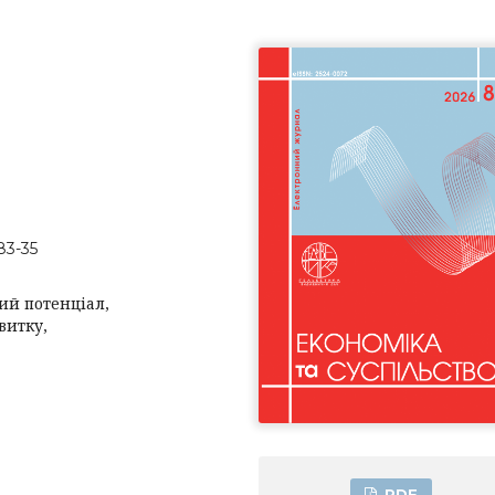
83-35
ий потенціал,
витку,
PDF