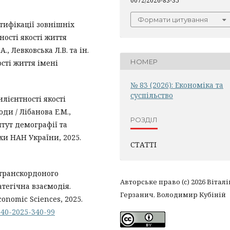
0072/2026-83-35
Формати цитування
тифікації зовнішніх
ності якості життя
., Левковська Л.В. та ін.
НОМЕР
ості життя імені
№ 83 (2026): Економіка та
суспільство
лієнтності якості
ди / Лібанова Е.М.,
РОЗДІЛ
титут демографії та
хи НАН України, 2025.
СТАТТІ
и транскордоного
Авторське право (c) 2026 Віталі
атегічна взаємодія.
Герзанич, Володимир Кубіній
conomic Sciences, 2025.
5740-2025-340-99