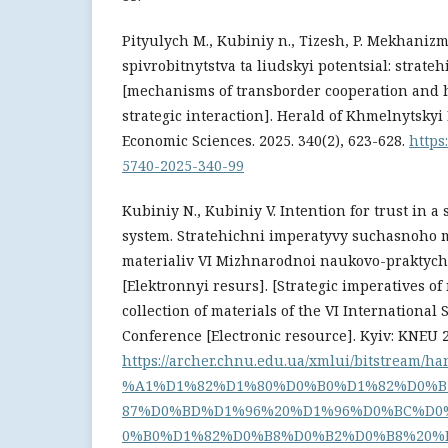
Pityulych M., Kubiniy n., Tizesh, P. Mekhani
spivrobitnytstva ta liudskyi potentsial: strate
[mechanisms of transborder cooperation and 
strategic interaction]. Herald of Khmelnytskyi
Economic Sciences. 2025. 340(2), 623-628.
https
5740-2025-340-99
Kubiniy N., Kubiniy V. Intention for trust in 
system. Stratehichni imperatyvy suchasnoho
materialiv VI Mizhnarodnoi naukovo-praktych
[Elektronnyi resurs]. [Strategic imperatives 
collection of materials of the VI International S
Conference [Electronic resource]. Kyiv: KNEU 
https://archer.chnu.edu.ua/xmlui/bitstream/h
%A1%D1%82%D1%80%D0%B0%D1%82%D0%B
87%D0%BD%D1%96%20%D1%96%D0%BC%D0
0%B0%D1%82%D0%B8%D0%B2%D0%B8%20%