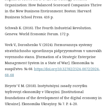
Organization: How Balanced Scorecard Companies Thrive
in the New Business Environment. Boston: Harvard
Business School Press. 416 p.
Schwab K. (2016). The Fourth Industrial Revolution.
Geneva: World Economic Forum. 172 p.
Vovk V., Doroshenko V. (2024). Formuvannya systemy
stratehichnoho upravlinnya pidpryyemstvom v umovakh
voyennoho stanu. [Formation of a Strategic Enterprise
Management System in a State of War]. Ekonomika ta
suspilʹstvo. № 68.
https://doi.org/10.32782/2524-0072/2024-
68-68
Heyetsʹ V. M. (2018). Instytutsiyni zasady rozvytku
tsyfrovoyi ekonomiky v Ukrayini. [Institutional
foundations of the development of the digital economy in
Ukraine]. Ekonomika Ukrayiny. № 7. P. 4–20.