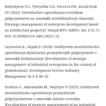
Kobyelyeva T.O., Vytvytsʹka O.D., Pererva P.H., Kovalʹchuk
S.V. (2022). Stratehichne upravlinnya rozvytkom
pidpryyemstva na zasadakh intelektualʹnoyi vlasnosti.
[Strategic management of enterprise development based
on intellectual property]. Visnyk NTU «KHPI». №1. S.53-57.
DOI: 10.20998/2519-4461.2022.1.52.
Larionova K., Shpak D. (2024). Osoblyvosti stratehichnoho
upravlinnya diyalʹnistyu promyslovykh pidpryyemstv v
umovakh hlobalizatsiyi. [Peculiarities of strategic
management of industrial enterprises in the context of
globalization]. Development Service Industry
Management. № 4. P. 86–92.
Prodius O., Afanasenko M., Vasylʹyev V. (2025). Osoblyvosti
stratehichnoho upravlinnya promyslovym
pidpryyemstvom v umovakh staloho rozvytku.
[Peculiarities of strategic management of an industrial