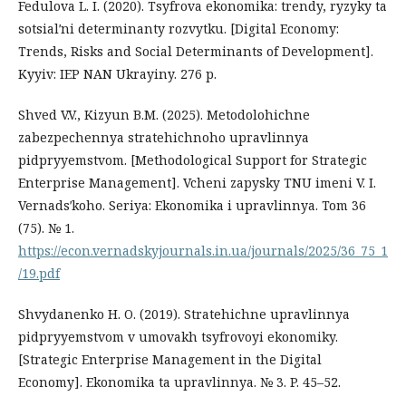
Fedulova L. I. (2020). Tsyfrova ekonomika: trendy, ryzyky ta
sotsialʹni determinanty rozvytku. [Digital Economy:
Trends, Risks and Social Determinants of Development].
Kyyiv: IEP NAN Ukrayiny. 276 p.
Shved V.V., Kizyun B.M. (2025). Metodolohichne
zabezpechennya stratehichnoho upravlinnya
pidpryyemstvom. [Methodological Support for Strategic
Enterprise Management]. Vcheni zapysky TNU imeni V. I.
Vernadsʹkoho. Seriya: Ekonomika i upravlinnya. Tom 36
(75). № 1.
https://econ.vernadskyjournals.in.ua/journals/2025/36_75_1
/19.pdf
Shvydanenko H. O. (2019). Stratehichne upravlinnya
pidpryyemstvom v umovakh tsyfrovoyi ekonomiky.
[Strategic Enterprise Management in the Digital
Economy]. Ekonomika ta upravlinnya. № 3. P. 45–52.