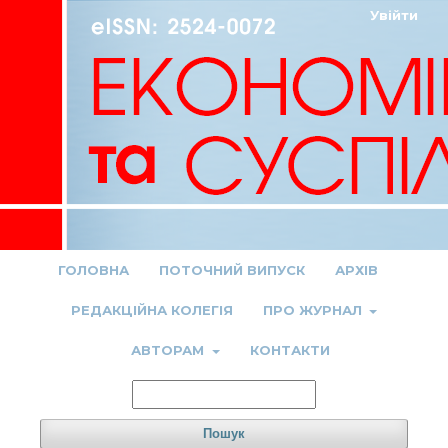
Увійти
ГОЛОВНА
ПОТОЧНИЙ ВИПУСК
АРХІВ
РЕДАКЦІЙНА КОЛЕГІЯ
ПРО ЖУРНАЛ
АВТОРАМ
КОНТАКТИ
Пошук