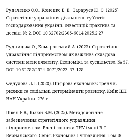
Рудаченко О.О., Коненко В. В., Тараруєв Ю. О. (2025).
Стратегічне управління діяльністю суб'єктів
господарювання україни. Інвестиції: практика та
досвід. № 2. DOI: 10.32702/2306-6814.2025.2.27
Рудницька О., Комаровський А. (2023). Стратегічне
управління підприємством як важлива складова
системи менеджменту. Економіка та суспільство. № 57.
DOI: 10.32782/2524-0072/2023-57-128.
Федулова Л. І. (2020). Цифрова економіка: тренди,
ризики та соціальні детермінанти розвитку. Київ: ІЕП
НАН України. 276 с.
Швед В.В., Кізюн Б.М. (2025). Методологічне
забезпечення стратегічного управління
підприємством. Вчені записки ТНУ імені В. І.
Вернадського. Серія: Економіка і управління. Том 36