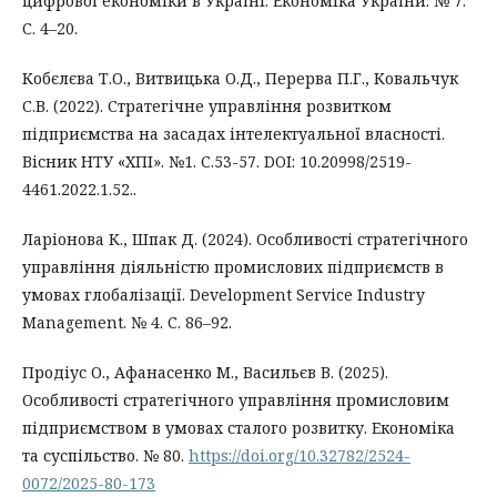
цифрової економіки в Україні. Економіка України. № 7.
С. 4–20.
Кобєлєва Т.О., Витвицька О.Д., Перерва П.Г., Ковальчук
С.В. (2022). Стратегічне управління розвитком
підприємства на засадах інтелектуальної власності.
Вісник НТУ «ХПІ». №1. С.53-57. DOI: 10.20998/2519-
4461.2022.1.52..
Ларіонова К., Шпак Д. (2024). Особливості стратегічного
управління діяльністю промислових підприємств в
умовах глобалізації. Development Service Industry
Management. № 4. С. 86–92.
Продіус О., Афанасенко М., Васильєв В. (2025).
Особливості стратегічного управління промисловим
підприємством в умовах сталого розвитку. Економіка
та суспільство. № 80.
https://doi.org/10.32782/2524-
0072/2025-80-173