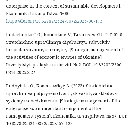
enterprise in the context of sustainable development].
Ekonomika ta suspilʹstvo. № 80.
https://doi.org/10.32782/2524-0072/2025-80-173
Rudachenko O.O., Konenko V. V., Tararuyev YU. O. (2025).
Stratehichne upravlinnya diyalʹnistyu sub'yektiv
hospodaryuvannya ukrayiny. [Strategic management of
the activities of economic entities of Ukraine].
Investytsiyi: praktyka ta dosvid. № 2. DOI: 10.32702/2306-
6814.2025.2.27
Rudnytsʹka O., Komarovsʹkyy A. (2023). Stratehichne
upravlinnya pidpryyemstvom yak vazhlyva skladova
systemy menedzhmentu. [Strategic management of the
enterprise as an important component of the
management system]. Ekonomika ta suspilʹstvo. № 57. DOI:
10.32782/2524-0072/2023-57-128.