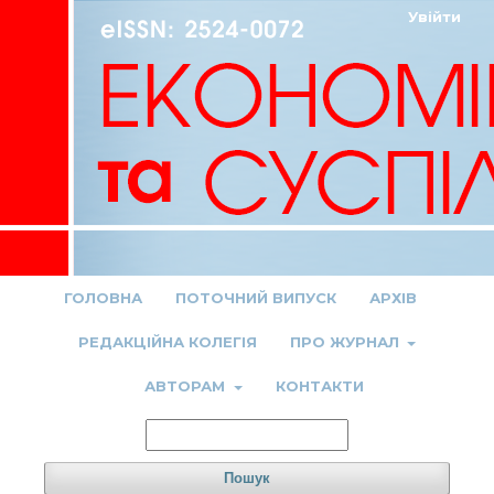
Увійти
ГОЛОВНА
ПОТОЧНИЙ ВИПУСК
АРХІВ
РЕДАКЦІЙНА КОЛЕГІЯ
ПРО ЖУРНАЛ
АВТОРАМ
КОНТАКТИ
Пошук