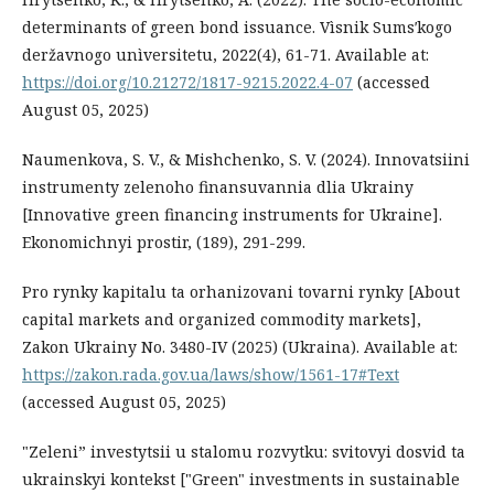
determinants of green bond issuance. Vìsnik Sumsʹkogo
deržavnogo unìversitetu, 2022(4), 61-71. Available at:
https://doi.org/10.21272/1817-9215.2022.4-07
(accessed
August 05, 2025)
Naumenkova, S. V., & Mishchenko, S. V. (2024). Innovatsiini
instrumenty zelenoho finansuvannia dlia Ukrainy
[Innovative green financing instruments for Ukraine].
Ekonomichnyi prostir, (189), 291-299.
Pro rynky kapitalu ta orhanizovani tovarni rynky [About
capital markets and organized commodity markets],
Zakon Ukrainy No. 3480-IV (2025) (Ukraina). Available at:
https://zakon.rada.gov.ua/laws/show/1561-17#Text
(accessed August 05, 2025)
"Zeleni” investytsii u stalomu rozvytku: svitovyi dosvid ta
ukrainskyi kontekst ["Green" investments in sustainable