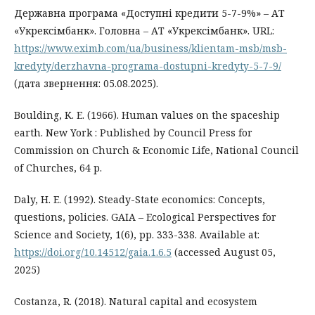
Державна програма «Доступні кредити 5-7-9%» – АТ
«Укрексімбанк». Головна – АТ «Укрексімбанк». URL:
https://www.eximb.com/ua/business/klientam-msb/msb-
kredyty/derzhavna-programa-dostupni-kredyty-5-7-9/
(дата звернення: 05.08.2025).
Boulding, K. E. (1966). Human values on the spaceship
earth. New York : Published by Council Press for
Commission on Church & Economic Life, National Council
of Churches, 64 p.
Daly, H. E. (1992). Steady-State economics: Concepts,
questions, policies. GAIA – Ecological Perspectives for
Science and Society, 1(6), pp. 333-338. Available at:
https://doi.org/10.14512/gaia.1.6.5
(accessed August 05,
2025)
Costanza, R. (2018). Natural capital and ecosystem