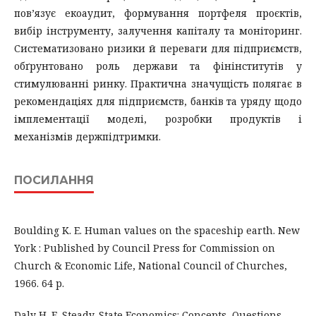
пов’язує екоаудит, формування портфеля проєктів,
вибір інструменту, залучення капіталу та моніторинг.
Систематизовано ризики й переваги для підприємств,
обґрунтовано роль держави та фінінститутів у
стимулюванні ринку. Практична значущість полягає в
рекомендаціях для підприємств, банків та уряду щодо
імплементації моделі, розробки продуктів і
механізмів держпідтримки.
ПОСИЛАННЯ
Boulding K. E. Human values on the spaceship earth. New
York : Published by Council Press for Commission on
Church & Economic Life, National Council of Churches,
1966. 64 p.
Daly H. E. Steady-State Economics: Concepts, Questions,