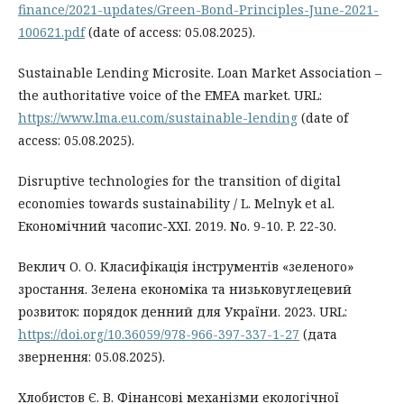
finance/2021-updates/Green-Bond-Principles-June-2021-
100621.pdf
(date of access: 05.08.2025).
Sustainable Lending Microsite. Loan Market Association –
the authoritative voice of the EMEA market. URL:
https://www.lma.eu.com/sustainable-lending
(date of
access: 05.08.2025).
Disruptive technologies for the transition of digital
economies towards sustainability / L. Melnyk et al.
Економiчний часопис-XXI. 2019. No. 9-10. P. 22-30.
Веклич О. О. Класифікація інструментів «зеленого»
зростання. Зелена економіка та низьковуглецевий
розвиток: порядок денний для України. 2023. URL:
https://doi.org/10.36059/978-966-397-337-1-27
(дата
звернення: 05.08.2025).
Хлобистов Є. В. Фінансові механізми екологічної