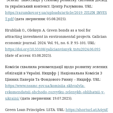
та український контекст. Центр Разумкова. URL:
https://razumkov.org.ua/uploads/article/2019_ZELEN_INVES
T.pdf
(дата звернення: 05.08.2025).
Hrubliak O., Oleksyn A. Green bonds as a tool for
attracting investment in environmental projects. Galician
economic journal. 2024. Vol. 91, no. 6. P. 95-101. URL:
https://doi.org/10.33108/galicianvisnyk_tntu2024.06.095
(date of access: 05.08.2025).
Комісія схвалила рекомендації щодо розвитку зелених
облігацій в Україні. Нкцпфр | Національна Комісія З
Цінних Паперів Та Фондового Ринку – Нкцпфр. URL:
https://www.nssmc.gov.ua/komisiia-skhvalyla-
rekomendatsii-shchodo-rozvytku-zelenykh-oblihatsii-v-
ukraini/
(дата звернення: 19.07.2025).
Green Loan Principles. LSTA. URL:
https://shorturl.at/A4gxE