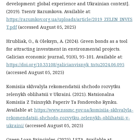
development: global experience and Ukrainian context].
(2019). Tsentr Razumkova. Available at:
https://razumkov.org.ua/uploads/article/2019_ZELEN_INVES
T.pdf
(accessed August 05, 2025)
Hrubliak, O., & Oleksyn, A. (2024). Green bonds as a tool
for attracting investment in environmental projects.
Galician economic journal, 91(6), 95-101. Available at:
https://doi.org/10.33108/galicianvisnyk_tntu2024.06.095
(accessed August 05, 2025)
Komisiia skhvalyla rekomendatsii shchodo rozvytku
zelenykh oblihatsii v Ukraini. (2021). Natsionalna
Komisiia Z Tsinnykh Paperiv Ta Fondovoho Rynku.
Available at:
https://www.nssmc.gov.ua/komisiia-skhvalyla-
rekomendatsii-shchodo-rozvytku-zelenykh-oblihatsii-v-
ukraini/
(accessed August 05, 2025)
Green Loan Principles. (2025). LSTA. Available at: