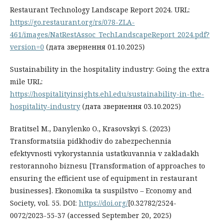
Restaurant Technology Landscape Report 2024. URL:
https://go.restaurant.org/rs/078-ZLA-
461/images/NatRestAssoc_TechLandscapeReport_2024.pdf?
version=0
(дата звернення 01.10.2025)
Sustainability in the hospitality industry: Going the extra
mile URL:
https://hospitalityinsights.ehl.edu/sustainability-in-the-
hospitality-industry
(дата звернення 03.10.2025)
Bratitsel M., Danylenko O., Krasovskyi S. (2023)
Transformatsiia pidkhodiv do zabezpechennia
efektyvnosti vykorystannia ustatkuvannia v zakladakh
restorannoho biznesu [Transformation of approaches to
ensuring the efficient use of equipment in restaurant
businesses]. Ekonomika ta suspilstvo – Economy and
Society, vol. 55. DOI:
https://doi.org/
[0.32782/2524-
0072/2023-55-37 (accessed September 20, 2025)