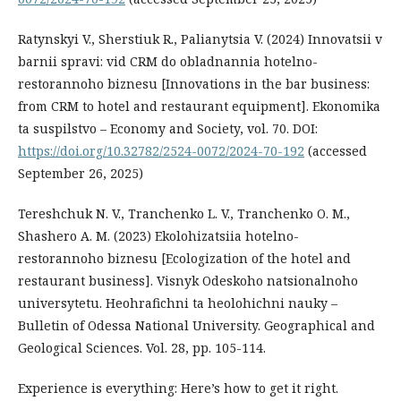
Ratynskyi V., Sherstiuk R., Palianytsia V. (2024) Innovatsii v
barnii spravi: vid CRM do obladnannia hotelno-
restorannoho biznesu [Innovations in the bar business:
from CRM to hotel and restaurant equipment]. Ekonomika
ta suspilstvo – Economy and Society, vol. 70. DOI:
https://doi.org/10.32782/2524-0072/2024-70-192
(accessed
September 26, 2025)
Tereshchuk N. V., Tranchenko L. V., Tranchenko O. M.,
Shashero A. M. (2023) Ekolohizatsiia hotelno-
restorannoho biznesu [Ecologization of the hotel and
restaurant business]. Visnyk Odeskoho natsionalnoho
universytetu. Heohrafichni ta heolohichni nauky –
Bulletin of Odessa National University. Geographical and
Geological Sciences. Vol. 28, pp. 105-114.
Experience is everything: Here’s how to get it right.