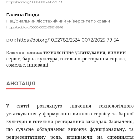
https://orcid.org/0000-0003-4133-7139
Галина Говда
Національний лісотехнічний університет України
https://orcid.org/0000-0002-9517-9546
https://doi.org/10.32782/2524-0072/2025-79-54
DOI:
технологічне устаткування, винний
Ключові слова:
сервіс, барна культура, готельно-ресторанна справа,
сомельє, інновації
АНОТАЦІЯ
У статті розглянуто значення технологічного
устаткування у формуванні винного сервісу та барної
культури в готельно-ресторанних закладах. Зазначено,
що сучасне обладнання виконує функціональну, та
репрезентативну роль, впливаючи на сприйняття