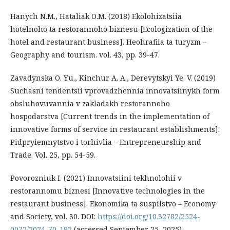
Hanych N.M., Hataliak O.M. (2018) Ekolohizatsiia
hotelnoho ta restorannoho biznesu [Ecologization of the
hotel and restaurant business]. Heohrafiia ta turyzm –
Geography and tourism. vol. 43, pp. 39-47.
Zavadynska O. Yu., Kinchur A. A., Derevytskyi Ye. V. (2019)
Suchasni tendentsii vprovadzhennia innovatsiinykh form
obsluhovuvannia v zakladakh restorannoho
hospodarstva [Current trends in the implementation of
innovative forms of service in restaurant establishments].
Pidpryiemnytstvo i torhivlia – Entrepreneurship and
Trade. Vol. 25, pp. 54-59.
Povorozniuk I. (2021) Innovatsiini tekhnolohii v
restorannomu biznesi [Innovative technologies in the
restaurant business]. Ekonomika ta suspilstvo – Economy
and Society, vol. 30. DOI:
https://doi.org/10.32782/2524-
0072/2024-70-192
(accessed September 25, 2025)