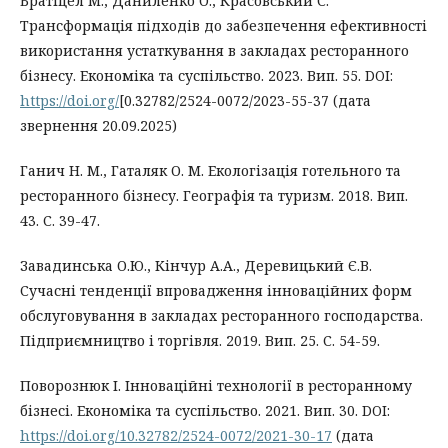
Братіцел М., Даниленко О., Красовський С.
Трансформація підходів до забезпечення ефективності
використання устаткування в закладах ресторанного
бізнесу. Економіка та суспільство. 2023. Вип. 55. DOI:
https://doi.org/
[0.32782/2524-0072/2023-55-37 (дата
звернення 20.09.2025)
Ганич Н. М., Гаталяк О. М. Екологізація готельного та
ресторанного бізнесу. Географія та туризм. 2018. Вип.
43. С. 39-47.
Завадинська О.Ю., Кінчур А.А., Деревицький Є.В.
Сучасні тенденції впровадження інноваційних форм
обслуговування в закладах ресторанного господарства.
Підприємництво і торгівля. 2019. Вип. 25. С. 54-59.
Поворознюк І. Інноваційні технології в ресторанному
бізнесі. Економіка та суспільство. 2021. Вип. 30. DOI:
https://doi.org/10.32782/2524-0072/2021-30-17
(дата