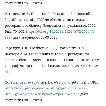
звернення 25.09.2025)
Ратинський В., Шерстюк Р., Паляниця В. Інновації в
барній справі: від CRM до обладнання готельно-
ресторанного бізнесу. Економіка та суспільство. 2024.
Вип. 70. DOI:
https://doi.org/10.32782/2524-0072/2024-70-
192
(дата звернення 26.09.2025)
Терещук Н. В., Транченко Л. В., Транченко О. М.,
Шашеро А. М. Екологізація готельно-ресторанного
бізнесу. Вісник Одеського національного університету.
Географічні та геологічні науки. 2023. Т. 28. №42. С. 105-
114.
Experience is everything: Here’s how to get it right. URL:
https://www.pwc.de/de/consulting/pwc-consumer-
intelligence-series-customer-experience.pdf
(дата
звернення 30.09.2025)