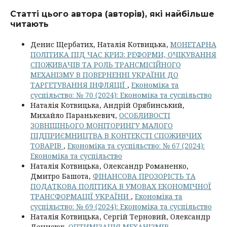
Статті цього автора (авторів), які найбільше
читають
Денис Щербатих, Наталія Котвицька,
МОНЕТАРНА
ПОЛІТИКА ПІД ЧАС КРИЗ: РЕФОРМИ, ОЧІКУВАННЯ
СПОЖИВАЧІВ ТА РОЛЬ ТРАНСМІСІЙНОГО
МЕХАНІЗМУ В ПОВЕРНЕННІ УКРАЇНИ ДО
ТАРГЕТУВАННЯ ІНФЛЯЦІЇ
,
Економіка та
суспільство: № 70 (2024): Економіка та суспільство
Наталія Котвицька, Андрій Орябинський,
Михайло Паранькевич,
ОСОБЛИВОСТІ
ЗОВНІШНЬОГО МОНІТОРИНГУ МАЛОГО
ПІДПРИЄМНИЦТВА В КОНТЕКСТІ СПОЖИВЧИХ
ТОВАРІВ
,
Економіка та суспільство: № 67 (2024):
Економіка та суспільство
Наталія Котвицька, Олександр Романенко,
Дмитро Башота,
ФІНАНСОВА ПРОЗОРІСТЬ ТА
ПОДАТКОВА ПОЛІТИКА В УМОВАХ ЕКОНОМІЧНОЇ
ТРАНСФОРМАЦІЇ УКРАЇНИ
,
Економіка та
суспільство: № 69 (2024): Економіка та суспільство
Наталія Котвицька, Сергій Терновий, Олександр
Денисюк,
ОПТИМІЗАЦІЯ МЕХАНІЗМІВ