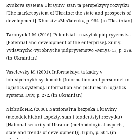
Rynkova systema Ukrayiny: stan ta perspektyvy rozvytku
[The market system of Ukraine: the state and prospects of
development]. Kharkiv: «Misʹkdruk», p. 964. (in Ukrainian)
Taranyuk L.M. (2016). Potentsial i rozvytok pidpryyemstva
[Potential and development of the enterprise]. Sumy:
Vydavnycho-vyrobnyche pidpryyemstvo «Mriya-1», p. 278.
(in Ukrainian)
Vaselevsky M. (2001). Informatsiya ta kadry v
lohistychnykh systemakh [Information and personnel in
logistics systems]. Information and pictures in logistics
systems. Lviv, p. 272. (in Ukrainian)
Nizhnik N.R. (2000). Natsionalʹna bezpeka Ukrayiny
(metodolohichni aspekty, stan i tendentsiyi rozvytku)
[National security of Ukraine (methodological aspects,
state and trends of development)]. Irpin, p. 304. (in