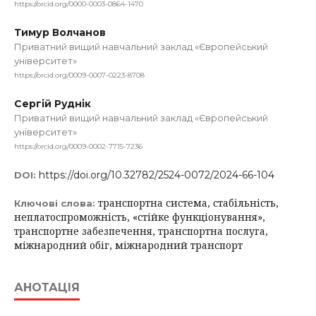
https://orcid.org/0000-0003-0864-1470
Тимур Волчанов
Приватний вищий навчальний заклад «Європейський
університет»
https://orcid.org/0009-0007-0223-8708
Сергій Руднік
Приватний вищий навчальний заклад «Європейський
університет»
https://orcid.org/0009-0002-7715-7236
https://doi.org/10.32782/2524-0072/2024-66-104
DOI:
транспортна система, стабільність,
Ключові слова:
неплатоспроможність, «стійке функціонування»,
транспортне забезпечення, транспортна послуга,
міжнародний обіг, міжнародний транспорт
АНОТАЦІЯ