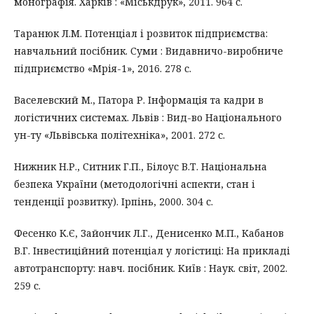
монографія. Харків : «Міськдрук», 2011. 964 с.
Таранюк Л.М. Потенціал і розвиток підприємства:
навчальний посібник. Суми : Видавничо-виробниче
підприємство «Мрія-1», 2016. 278 с.
Васелевский М., Патора Р. Інформація та кадри в
логістичних системах. Львів : Вид-во Національного
ун-ту «Львівська політехніка», 2001. 272 с.
Нижник Н.Р., Ситник Г.П., Білоус В.Т. Національна
безпека України (методологічні аспекти, стан і
тенденції розвитку). Ірпінь, 2000. 304 с.
Фесенко К.Є, Зайончик Л.Г., Денисенко М.П., Кабанов
В.Г. Інвестиційний потенціал у логістиці: На прикладі
автотранспорту: навч. посібник. Київ : Наук. світ, 2002.
259 с.