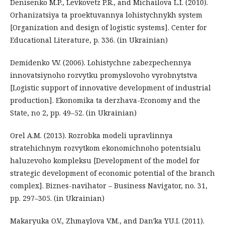
Denisenko M.P., Levkovetz P.R., and Michailova L.I. (2010).
Orhanizatsiya ta proektuvannya lohistychnykh system
[Organization and design of logistic systems]. Center for
Educational Literature, p. 336. (in Ukrainian)
Demidenko V.V. (2006). Lohistychne zabezpechennya
innovatsiynoho rozvytku promyslovoho vyrobnytstva
[Logistic support of innovative development of industrial
production]. Ekonomika ta derzhava-Economy and the
State, no 2, pp. 49–52. (in Ukrainian)
Orel A.M. (2013). Rozrobka modeli upravlinnya
stratehichnym rozvytkom ekonomichnoho potentsialu
haluzevoho kompleksu [Development of the model for
strategic development of economic potential of the branch
complex]. Biznes-navihator – Business Navigator, no. 31,
pp. 297–305. (in Ukrainian)
Makaryuka O.V., Zhmaylova V.M., and Danʹka YU.I. (2011).