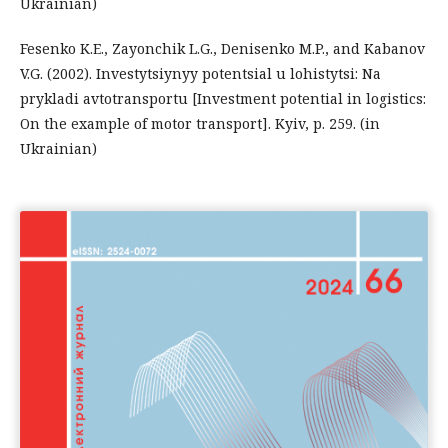
Ukrainian)
Fesenko K.E., Zayonchik L.G., Denisenko M.P., and Kabanov
V.G. (2002). Investytsiynyy potentsial u lohistytsi: Na
prykladi avtotransportu [Investment potential in logistics:
On the example of motor transport]. Kyiv, p. 259. (in
Ukrainian)