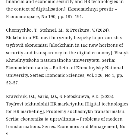
financial and economic security and HR technologies in
the context of digitalisation]. Ekonomichnyi prostir –
Economic space, No 190, pp. 187–191.
Chernychko, T., Stehnei, M., & Proskura, V. (2024).
Blokchein u HR: novi horyzonty bezpeky ta prozorosti v
tsyfrovii ekonomitsi [Blockchain in HR: new horizons of
security and transparency in the digital economy]. Visnyk
Khmelnytskoho natsionalnoho universytetu. Seriia:
Ekonomichni nauky – Bulletin of Khmelnytsky National
University. Series: Economic Sciences, vol. 326, No 1, pp.
52–57.
Kravchuk, O.I., Varis, I.O., & Potoskuieva, A.D. (2023).
Tsyfrovi tekhnolohii HR marketynhu [Digital technologies
for HR marketing]. Problemy suchasnykh transformatsii.
Seriia: ekonomika ta upravlinnia – Problems of modern
transformations. Series: Economics and Management, No
9.