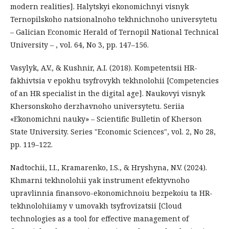
modern realities]. Halytskyi ekonomichnyi visnyk
Ternopilskoho natsionalnoho tekhnichnoho universytetu
– Galician Economic Herald of Ternopil National Technical
University – , vol. 64, No 3, pp. 147–156.
Vasylyk, A.V., & Kushnir, A.I. (2018). Kompetentsii HR-
fakhivtsia v epokhu tsyfrovykh tekhnolohii [Competencies
of an HR specialist in the digital age]. Naukovyi visnyk
Khersonskoho derzhavnoho universytetu. Seriia
«Ekonomichni nauky» – Scientific Bulletin of Kherson
State University. Series "Economic Sciences", vol. 2, No 28,
pp. 119–122.
Nadtochii, I.I., Kramarenko, I.S., & Hryshyna, N.V. (2024).
Khmarni tekhnolohii yak instrument efektyvnoho
upravlinnia finansovo-ekonomichnoiu bezpekoiu ta HR-
tekhnolohiiamy v umovakh tsyfrovizatsii [Cloud
technologies as a tool for effective management of