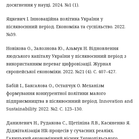
досягнення у науці. 2024. №1 (1).
Яцкевич І. Інноваційна політика України у
післявоєнний період. Економіка та суспільство. 2022.
№39.
Новікова О., Залознова Ю., Азьмук Н. Відновлення
людського капіталу України у післявоєнний період з
використанням переваг цифровізації. Журнал
європейської економіки. 2022. №21 (4). С. 407–427.
Бабій І., Баксалова О., Остапчук О. Механізм
формування конкурентної політики малого
підприємництва в післявоєнний період. Innovation and
Sustainability. 2022. №2. С. 123–130.
Данилевич Н., Рудакова С., Щетініна Л.В., Касяненко Я.
Діджіталізація HR-процесів у сучасних реаліях.
Галицький економічний вісник Тернопільського