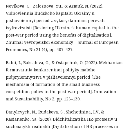
Novikova, O., Zaloznova, Yu., & Azmuk, N. (2022).
Vidnovlennia liudskoho kapitalu Ukrainy u
pisliavoiennyi period z vykorystanniam perevah
tsyfrovizatsii [Restoring Ukraine's human capital in the
post-war period using the benefits of digitalisation].
Zhurnal yevropeiskoi ekonomiky – Journal of European
Economics, No 21 (4), pp. 407–427.
Babii, I., Baksalova, O., & Ostapchuk, O. (2022). Mekhanizm
formuvannia konkurentnoi polityky maloho
pidpryiemnytstva v pisliavoiennyi period [The
mechanism of formation of the small business
competition policy in the post-war period]. Innovation
and Sustainability, No 2, pp. 123–130.
Danylevych, N., Rudakova, S., Shchetinina, L.V., &
Kasianenko, Ya. (2020). Didzhitalizatsiia HR-protsesiv u
suchasnykh realiiakh [Digitalisation of HR processes in