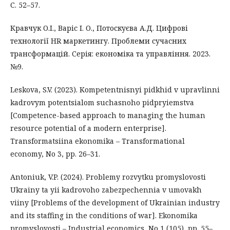
С. 52–57.
Кравчук О.І., Варіс І. О., Потоскуєва А.Д. Цифрові
технології HR маркетингу. Проблеми сучасних
трансформацій. Серія: економіка та управління. 2023.
№9.
Leskova, S.V. (2023). Kompetentnisnyi pidkhid v upravlinni
kadrovym potentsialom suchasnoho pidpryiemstva
[Competence-based approach to managing the human
resource potential of a modern enterprise].
Transformatsiina ekonomika – Transformational
economy, No 3, pp. 26–31.
Antoniuk, V.P. (2024). Problemy rozvytku promyslovosti
Ukrainy ta yii kadrovoho zabezpechennia v umovakh
viiny [Problems of the development of Ukrainian industry
and its staffing in the conditions of war]. Ekonomika
promyslovosti – Industrial economics, No 1 (105), pp. 55–