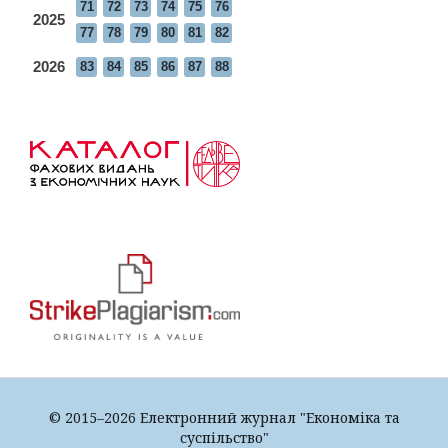
71
72
73
74
75
76
2025
77
78
79
80
81
82
2026
83
84
85
86
87
88
© 2015–2026 Електронний журнал "Економіка та
суспільство"