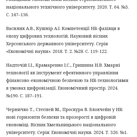
національного технічного університету. 2020. Т. 64. №3.
С. 147–156.
Василик А.В., Кушнір А.І. Компетенції HR-фахівця в
епоху цифрових технологій. Науковий вісник
Херсонського державного університету. Серія
«Економічні науки». 2018. Т. 2. №28. С. 119-122.
Надточій І.І., Крамаренко І.С., Гришина Н.В. Хмарні
технології як інструмент ефективного управління
фінансово-економічною безпекою та HR-технологіями
в умовах цифровізації. Економічний простір. 2024.
№190. С. 187–191.
Черничко Т., Стегней М., Проскура В. Блокчейн у HR:
нові горизонти безпеки та прозорості в цифровій
економіці. Вісник Хмельницького національного
університету. Серія: Економічні науки. 2024. Т. 326. №1.