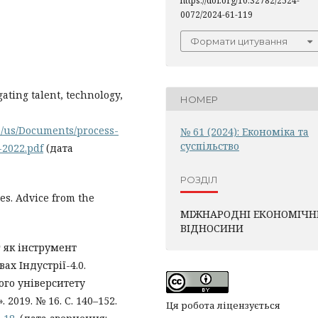
https://doi.org/10.32782/2524-
0072/2024-61-119
Формати цитування
ating talent, technology,
НОМЕР
te/us/Documents/process-
№ 61 (2024): Економіка та
суспільство
-2022.pdf
(дата
РОЗДІЛ
es. Advice from the
МІЖНАРОДНІ ЕКОНОМІЧН
ВІДНОСИНИ
г як інструмент
ах Індустрії-4.0.
ого університету
2019. № 16. С. 140–152.
Ця робота ліцензується