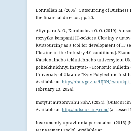
Donnellan M. (2006). Outsourcing of Business 
the financial director, рр. 25.
Altynpara A. O., Korohodova O. O. (2019). Aut
rozvytku kompanii IT-sektoru Ukrainy v umova
[Outsourcing as a tool for development of IT s
Ukraine in the Industry 4.0 conditions]. Ekon
Natsionalnoho tekhnichnoho universytetu Ukr
politekhnichnyi instytut» - Economic Bulletin 
University of Ukraine "Kyiv Polytechnic Institut
Available at:
http://nbuv.gov.ua/UJRN/evntukpi
February 13, 2024).
Instytut autsorsynhu SShA (2024). [Outsourcin
Available at:
http://outsourcing.com/
(accessed 
Instrumenty upravlinnia personalom (2016) 
Management Tools]. Available at: