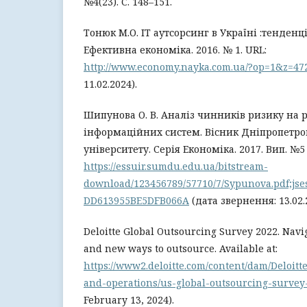
№4(23). С. 148–151.
Тонюк М.О. ІТ аутсорсинг в Україні :тенденці
Ефективна економіка. 2016. № 1. URL:
http://www.economy.nayka.com.ua/?op=1&z=47
11.02.2024).
Шипунова О. В. Аналіз чинників ризику на 
інформаційних систем. Вісник Дніпропетро
університету. Серія Економіка. 2017. Вип. №5 (
https://essuir.sumdu.edu.ua/bitstream-
download/123456789/57710/7/Sypunova.pdf;js
DD613955BE5DFB066A
(дата звернення: 13.02.
Deloitte Global Outsourcing Survey 2022. Navig
and new ways to outsource. Available at:
https://www2.deloitte.com/content/dam/Deloit
and-operations/us-global-outsourcing-survey
February 13, 2024).