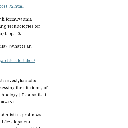
post_72.html
ohii formuvannia
ng Technologies for
g]. pp. 55.
ia? [What is an
ya-chto-eto-takoe/
ti investytsiinoho
essing the efficiency of
chnology.]. Ekonomika i
148–151.
endentsii ta prohnozy
and development