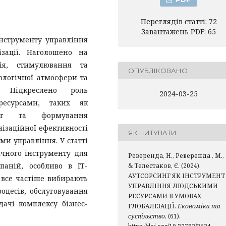
Переглядів статті: 72
Завантажень PDF: 65
інструменту управління
зації. Наголошено на
ія, стимулювання та
ОПУБЛІКОВАНО
ологічної атмосфери та
. Підкреслено роль
2024-03-25
ресурсами, таких як
синг та формування
нізаційної ефективності
ЯК ЦИТУВАТИ
ми управління. У статті
ічного інструменту для
Реверенда, Н., Реверенда , М.,
паній, особливо в ІТ-
& Телестаков, Є. (2024).
АУТСОРСИНГ ЯК ІНСТРУМЕНТ
 все частіше вибирають
УПРАВЛІННЯ ЛЮДСЬКИМИ
оцесів, обслуговування
РЕСУРСАМИ В УМОВАХ
ачі комплексу бізнес-
ГЛОБАЛІЗАЦІЇ.
Економіка та
суспільство
, (61).