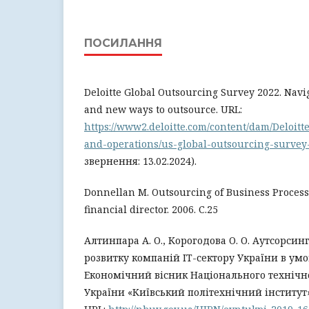
ПОСИЛАННЯ
Deloitte Global Outsourcing Survey 2022. Navig
and new ways to outsource. URL:
https://www2.deloitte.com/content/dam/Deloit
and-operations/us-global-outsourcing-survey
звернення: 13.02.2024).
Donnellan M. Outsourcing of Business Process
financial director. 2006. С.25
Алтинпара А. О., Корогодова О. О. Аутсорсин
розвитку компаній ІТ-сектору України в умов
Економічний вісник Національного технічн
України «Київський політехнічний інститут». 