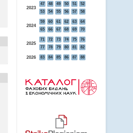
47
48
49
50
51
52
2023
53
54
55
56
57
58
59
60
61
62
63
64
2024
65
66
67
68
69
70
71
72
73
74
75
76
2025
77
78
79
80
81
82
2026
83
84
85
86
87
88