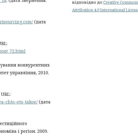
_18
. (дата звернення:
відповідно до
Creative Common
Attribution 4.0 International Licen
outsourcing.com/
(дата
URL:
post_72.html
рмування конкурентних
тет управління, 2010.
 URL:
ya-chto-eto-takoe/
(дата
вестиційного
номіка і регіон. 2009.