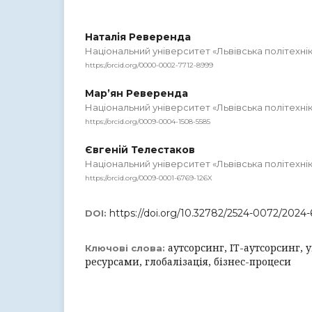
Наталія Реверенда
Національний університет «Львівська політехні
https://orcid.org/0000-0002-7712-8999
Мар’ян Реверенда
Національний університет «Львівська політехні
https://orcid.org/0009-0004-1508-5585
Євгеній Телестаков
Національний університет «Львівська політехні
https://orcid.org/0009-0001-6769-126X
https://doi.org/10.32782/2524-0072/2024-
DOI:
аутсорсинг, ІТ-аутсорсинг,
Ключові слова:
ресурсами, глобалізація, бізнес-процеси