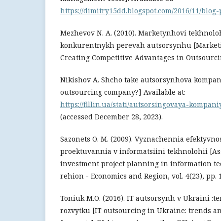
https://dimitry15dd.blogspot.com/2016/11/blog-
Mezhevov N. A. (2010). Marketynhovi tekhnol
konkurentnykh perevah autsorsynhu [Marketi
Creating Competitive Advantages in Outsourcin
Nikishov A. Shcho take autsorsynhova kompani
outsourcing company?] Available at:
https://fillin.ua/stati/autsorsingovaya-kompani
(accessed December 28, 2023).
Sazonets O. M. (2009). Vyznachennia efektyvnos
proektuvannia v informatsiini tekhnolohii [Ass
investment project planning in information te
rehion - Economics and Region, vol. 4(23), pp. 
Toniuk M.O. (2016). IT autsorsynh v Ukraini :t
rozvytku [IT outsourcing in Ukraine: trends 