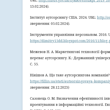
URL:
http://nbuv.gov.ua/UJRN/evntukpi_2019_16
13.02.2024).
Інститут аутсорсингу США. 2024. URL:
http://
звернення: 05.02.2024).
Інструменти управління персоналом. 2016. 
https://dimitry15dd.blogspot.com/2016/11/blog-
Межевов Н. А. Маркетингові технології фо
переваг аутсорсингу. К.: Державний універси
С. 55.
Нікішов А. Що таке аутсорсингова компанія?
https://fillin.ua/stati/autsorsingovaya-kompani
звернення: 28.12.2023)
Сазонець О. М. Визначення ефективності ін
проектування в інформаційні технології. Еко