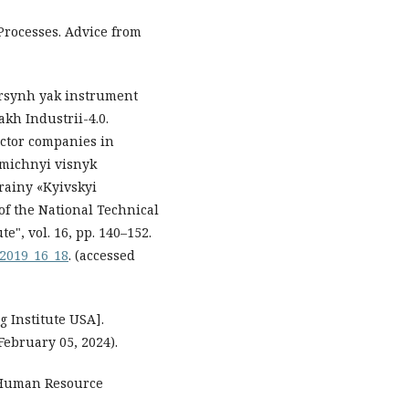
Processes. Advice from
sorsynh yak instrument
kh Industrii-4.0.
ector companies in
omichnyi visnyk
ainy «Kyivskyi
of the National Technical
e", vol. 16, pp. 140–152.
_2019_16_18
. (accessed
g Institute USA].
February 05, 2024).
[Human Resource