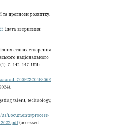
ї та прогнози розвитку.
23
(дата звернення:
різних етапах створення
вського національного
1). С. 142–147. URL:
essionid=C00FC3C04F856E
2024).
ating talent, technology,
te/us/Documents/process-
-2022.pdf
(accessed