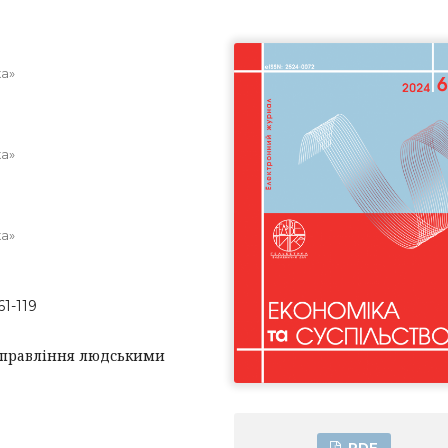
ка»
ка»
ка»
61-119
 управління людськими
PDF