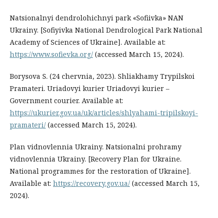
Natsionalnyi dendrolohichnyi park «Sofiivka» NAN
Ukrainy. [Sofiyivka National Dendrological Park National
Academy of Sciences of Ukraine]. Available at:
https://www.sofievka.org/
(accessed March 15, 2024).
Borysova S. (24 chervnia, 2023). Shliakhamy Trypilskoi
Pramateri. Uriadovyi kurier Uriadovyi kurier –
Government courier. Available at:
https://ukurier.gov.ua/uk/articles/shlyahami-tripilskoyi-
pramateri/
(accessed March 15, 2024).
Plan vidnovlennia Ukrainy. Natsionalni prohramy
vidnovlennia Ukrainy. [Recovery Plan for Ukraine.
National programmes for the restoration of Ukraine].
Available at:
https://recovery.gov.ua/
(accessed March 15,
2024).