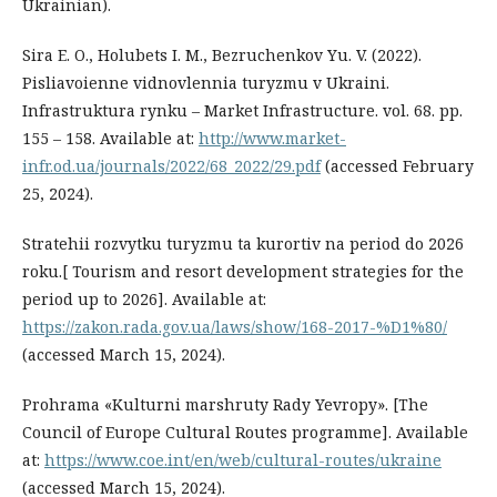
Ukrainian).
Sira E. O., Holubets I. M., Bezruchenkov Yu. V. (2022).
Pisliavoienne vidnovlennia turyzmu v Ukraini.
Infrastruktura rynku – Market Infrastructure. vol. 68. pp.
155 – 158. Available at:
http://www.market-
infr.od.ua/journals/2022/68_2022/29.pdf
(accessed February
25, 2024).
Stratehii rozvytku turyzmu ta kurortiv na period do 2026
roku.[ Tourism and resort development strategies for the
period up to 2026]. Available at:
https://zakon.rada.gov.ua/laws/show/168-2017-%D1%80/
(accessed March 15, 2024).
Prohrama «Kulturni marshruty Rady Yevropy». [The
Council of Europe Cultural Routes programme]. Available
at:
https://www.coe.int/en/web/cultural-routes/ukraine
(accessed March 15, 2024).