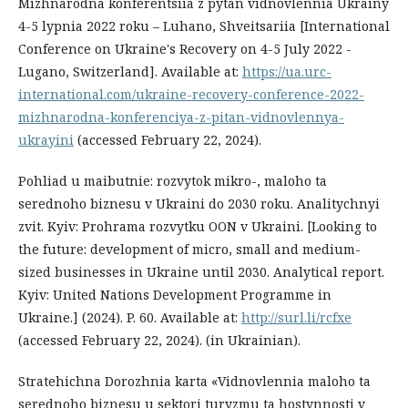
Mizhnarodna konferentsiia z pytan vidnovlennia Ukrainy
4-5 lypnia 2022 roku – Luhano, Shveitsariia [International
Conference on Ukraine's Recovery on 4-5 July 2022 -
Lugano, Switzerland]. Available at:
https://ua.urc-
international.com/ukraine-recovery-conference-2022-
mizhnarodna-konferenciya-z-pitan-vidnovlennya-
ukrayini
(accessed February 22, 2024).
Pohliad u maibutnie: rozvytok mikro-, maloho ta
serednoho biznesu v Ukraini do 2030 roku. Analitychnyi
zvit. Kyiv: Prohrama rozvytku OON v Ukraini. [Looking to
the future: development of micro, small and medium-
sized businesses in Ukraine until 2030. Analytical report.
Kyiv: United Nations Development Programme in
Ukraine.] (2024). P. 60. Available at:
http://surl.li/rcfxe
(accessed February 22, 2024). (in Ukrainian).
Stratehichna Dorozhnia karta «Vidnovlennia maloho ta
serednoho biznesu u sektori turyzmu ta hostynnosti v