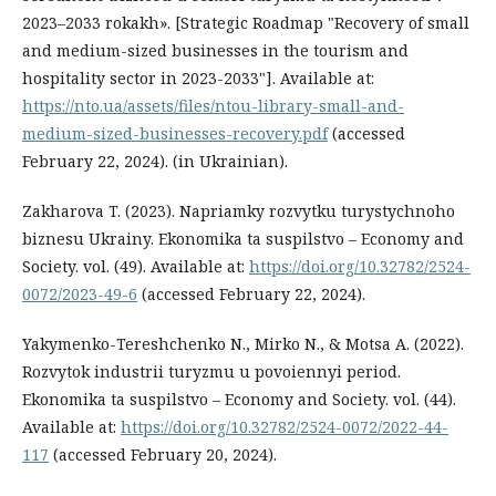
2023–2033 rokakh». [Strategic Roadmap "Recovery of small
and medium-sized businesses in the tourism and
hospitality sector in 2023-2033"]. Available at:
https://nto.ua/assets/files/ntou-library-small-and-
medium-sized-businesses-recovery.pdf
(accessed
February 22, 2024). (in Ukrainian).
Zakharova T. (2023). Napriamky rozvytku turystychnoho
biznesu Ukrainy. Ekonomika ta suspilstvo – Economy and
Society. vol. (49). Available at:
https://doi.org/10.32782/2524-
0072/2023-49-6
(accessed February 22, 2024).
Yakymenko-Tereshchenko N., Mirko N., & Motsa A. (2022).
Rozvytok industrii turyzmu u povoiennyi period.
Ekonomika ta suspilstvo – Economy and Society. vol. (44).
Available at:
https://doi.org/10.32782/2524-0072/2022-44-
117
(accessed February 20, 2024).