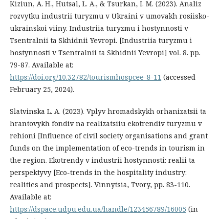
Kiziun, A. H., Hutsal, L. A., & Tsurkan, I. M. (2023). Analiz
rozvytku industrii turyzmu v Ukraini v umovakh rosiisko-
ukrainskoi viiny. Industriia turyzmu i hostynnosti v
Tsentralnii ta Skhidnii Yevropi. [Industriia turyzmu i
hostynnosti v Tsentralnii ta Skhidnii Yevropi] vol. 8. pp.
79-87. Available at:
https://doi.org/10.32782/tourismhospcee-8-11
(accessed
February 25, 2024).
Slatvinska L. A. (2023). Vplyv hromadskykh orhanizatsii ta
hrantovykh fondiv na realizatsiiu ekotrendiv turyzmu v
rehioni [Influence of civil society organisations and grant
funds on the implementation of eco-trends in tourism in
the region. Ekotrendy v industrii hostynnosti: realii ta
perspektyvy [Eco-trends in the hospitality industry:
realities and prospects]. Vinnytsia, Tvory, pp. 83-110.
Available at:
https://dspace.udpu.edu.ua/handle/123456789/16005
(in