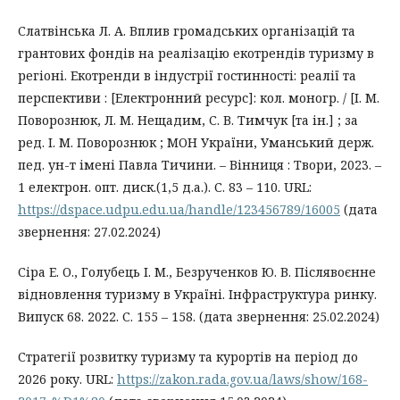
Слатвінська Л. А. Вплив громадських організацій та
грантових фондів на реалізацію екотрендів туризму в
регіоні. Екотренди в індустрії гостинності: реалії та
перспективи : [Електронний ресурс]: кол. моногр. / [І. М.
Поворознюк, Л. М. Нещадим, С. В. Тимчук [та ін.] ; за
ред. І. М. Поворознюк ; МОН України, Уманський держ.
пед. ун-т імені Павла Тичини. – Вінниця : Твори, 2023. –
1 електрон. опт. диск.(1,5 д.а.). С. 83 – 110. URL:
https://dspace.udpu.edu.ua/handle/123456789/16005
(дата
звернення: 27.02.2024)
Сіра Е. О., Голубець І. М., Безрученков Ю. В. Післявоєнне
відновлення туризму в Україні. Інфраструктура ринку.
Випуск 68. 2022. С. 155 – 158. (дата звернення: 25.02.2024)
Стратегії розвитку туризму та курортів на період до
2026 року. URL:
https://zakon.rada.gov.ua/laws/show/168-