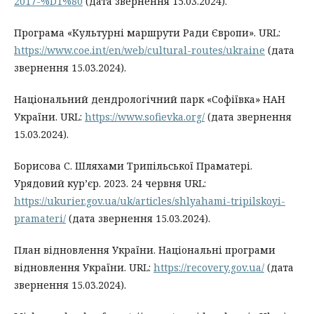
2017-%D1%80
(дата звернення 15.03.2024).
Програма «Культурні маршрути Ради Європи». URL:
https://www.coe.int/en/web/cultural-routes/ukraine
(дата
звернення 15.03.2024).
Національний дендрологічний парк «Софіївка» НАН
України. URL:
https://www.sofievka.org/
(дата звернення
15.03.2024).
Борисова С. Шляхами Трипільської Праматері.
Урядовий кур’єр. 2023. 24 червня URL:
https://ukurier.gov.ua/uk/articles/shlyahami-tripilskoyi-
pramateri/
(дата звернення 15.03.2024).
План відновлення України. Національні програми
відновлення України. URL:
https://recovery.gov.ua/
(дата
звернення 15.03.2024).