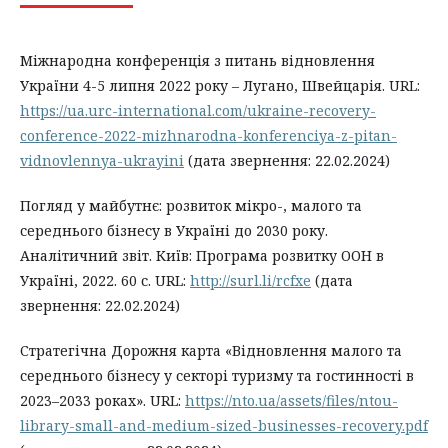
Міжнародна конференція з питань відновлення
України 4-5 липня 2022 року – Лугано, Швейцарія. URL:
https://ua.urc-international.com/ukraine-recovery-
conference-2022-mizhnarodna-konferenciya-z-pitan-
vidnovlennya-ukrayini
(дата звернення: 22.02.2024)
Погляд у майбутнє: розвиток мікро-, малого та
середнього бізнесу в Україні до 2030 року.
Аналітичний звіт. Київ: Програма розвитку ООН в
Україні, 2022. 60 с. URL:
http://surl.li/rcfxe
(дата
звернення: 22.02.2024)
Стратегічна Дорожня карта «Відновлення малого та
середнього бізнесу у секторі туризму та гостинності в
2023–2033 роках». URL:
https://nto.ua/assets/files/ntou-
library-small-and-medium-sized-businesses-recovery.pdf