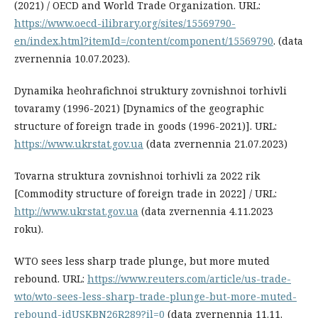
(2021) / OECD and World Trade Organization. URL:
https://www.oecd-ilibrary.org/sites/15569790-
en/index.html?itemId=/content/component/15569790
. (data
zvernennia 10.07.2023).
Dynamika heohrafichnoi struktury zovnishnoi torhivli
tovaramy (1996-2021) [Dynamics of the geographic
structure of foreign trade in goods (1996-2021)]. URL:
https://www.ukrstat.gov.ua
(data zvernennia 21.07.2023)
Tovarna struktura zovnishnoi torhivli za 2022 rik
[Commodity structure of foreign trade in 2022] / URL:
http://www.ukrstat.gov.ua
(data zvernennia 4.11.2023
roku).
WTO sees less sharp trade plunge, but more muted
rebound. URL:
https://www.reuters.com/article/us-trade-
wto/wto-sees-less-sharp-trade-plunge-but-more-muted-
rebound-idUSKBN26R289?il=0
(data zvernennia 11.11.