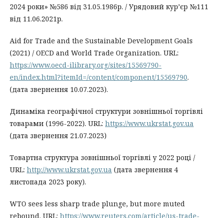
2024 роки» №586 від 31.05.1986р. / Урядовий кур’єр №111
від 11.06.2021р.
Aid for Trade and the Sustainable Development Goals
(2021) / OECD and World Trade Organization. URL:
https://www.oecd-ilibrary.org/sites/15569790-
en/index.html?itemId=/content/component/15569790
.
(дата звернення 10.07.2023).
Динаміка географічної структури зовнішньої торгівлі
товарами (1996-2022). URL:
https://www.ukrstat.gov.ua
(дата звернення 21.07.2023)
Товартна структура зовнішньої торгівлі у 2022 році /
URL:
http://www.ukrstat.gov.ua
(дата звернення 4
листопада 2023 року).
WTO sees less sharp trade plunge, but more muted
rebound. URL:
https://www.reuters.com/article/us-trade-