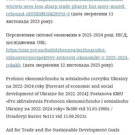
wto/wto-sees-less-sharp-trade-plunge-but-more-muted-
rebound-idUSKBN26R289?il=0
(дата звернення 11
листопада 2023 року).
Перспективи світової економіки в 2023-2024 році. НІСД,
дослідження. URL:
https://niss.gov.ua/doslidzhennya/mizhnarodni-
vidnosyny/perspektyvy-svitovoyi-ekonomiky-v-2023-2024-
rokakh
. (дата звернення 12 листопада 2023 року).
Prohnoz ekonomichnoho ta sotsialnoho rozvytku Ukrainy
na 2022-2024 roky [Forecast of economic and social
development of Ukraine for 2022-2024]: Postanova KMU
«Pro skhvalennia Prohnozu ekonomichnoho i sotsialnoho
Ukrainy na 2022-2024 roky» №586 vid 31.05.1986r. /
Uriadovyi kurier №111 vid 11.06.2021r.
Aid for Trade and the Sustainable Development Goals