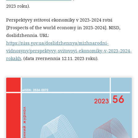
2023 roku).
Perspektyvy svitovoi ekonomiky v 2023-2024 rotsi
[Prospects of the world economy in 2023-2024]. NISD,
doslidzhennia. URL:
https://niss.gov.ua/doslidzhennya/mizhnarodni-
vidnosyny/perspektyvy-svitovoyi-ekonomiky-v-2023-2024-
rokakh
. (data zvernennia 12.11. 2023 roku).