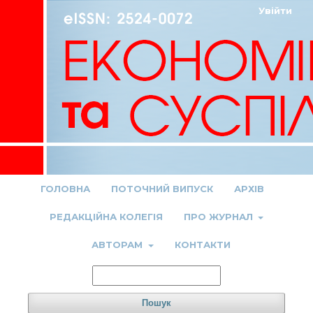
Увійти
ГОЛОВНА
ПОТОЧНИЙ ВИПУСК
АРХІВ
РЕДАКЦІЙНА КОЛЕГІЯ
ПРО ЖУРНАЛ
АВТОРАМ
КОНТАКТИ
Пошук