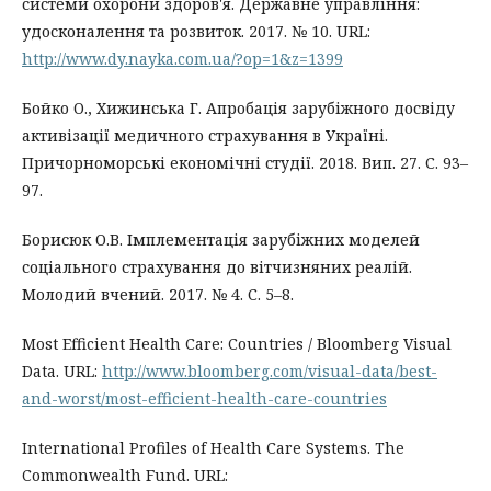
системи охорони здоров'я. Державне управління:
удосконалення та розвиток. 2017. № 10. URL:
http://www.dy.nayka.com.ua/?op=1&z=1399
Бойко О., Хижинська Г. Апробація зарубіжного досвіду
активізації медичного страхування в Україні.
Причорноморські економічні студії. 2018. Вип. 27. С. 93–
97.
Борисюк О.В. Імплементація зарубіжних моделей
соціального страхування до вітчизняних реалій.
Молодий вчений. 2017. № 4. С. 5–8.
Most Efficient Health Care: Countries / Bloomberg Visual
Data. URL:
http://www.bloomberg.com/visual-data/best-
and-worst/most-efficient-health-care-countries
International Profiles of Health Care Systems. The
Commonwealth Fund. URL: