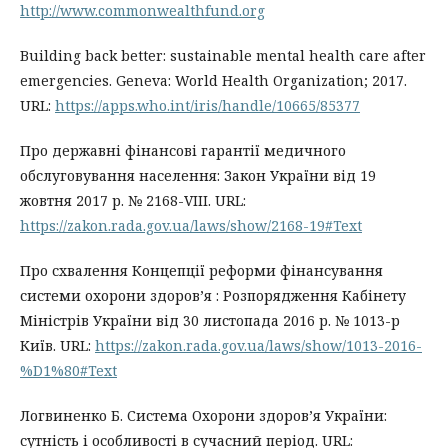
http://www.commonwealthfund.org
Building back better: sustainable mental health care after
emergencies. Geneva: World Health Organization; 2017.
URL:
https://apps.who.int/iris/handle/10665/85377
Про державні фінансові гарантії медичного
обслуговування населення: Закон України від 19
жовтня 2017 р. № 2168-VIII. URL:
https://zakon.rada.gov.ua/laws/show/2168-19#Text
Про схвалення Концепції реформи фінансування
системи охорони здоров’я : Розпорядження Кабінету
Міністрів України від 30 листопада 2016 р. № 1013-р
Київ. URL:
https://zakon.rada.gov.ua/laws/show/1013-2016-
%D1%80#Text
Логвиненко Б. Система Охорони здоров’я України:
сутність і особливості в сучасний період. URL: