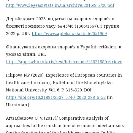
http://www.legeasiviata.in.ua/archive/2016/9-2/20.pdf
Держбюджет-2023: видатки на охорону здоров’я в
бюджеті воєнного часу. № 45/46 (1366/1367). 5 грудня
2022 р. URL:
https://www.apteka.ua/article/651969
Фінансування охорони здоров’я в Україні: стійкість в
умовах війни. URL:
https://apps.who.int/iris/rest/bitstreams/1462188/retrieve
Filipova N.V (2020). Experience of European countries in
health care financing. Bulletin of the Khmelnytskyi
National University. Vol. 6. P. 315–320. DOI:
https://doi.org/10.31891/2307-5740-2020-288-6-52
[in
Ukrainian]
Artsatbanova O. V. (2017)/ Comparative analysis of
approaches to the construction of economic mechanisms
for the functioning of the health care system. Public