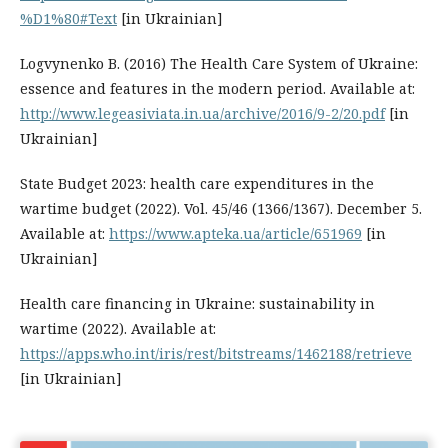
%D1%80#Text
[in Ukrainian]
Logvynenko B. (2016) The Health Care System of Ukraine:
essence and features in the modern period. Available at:
http://www.legeasiviata.in.ua/archive/2016/9-2/20.pdf
[in
Ukrainian]
State Budget 2023: health care expenditures in the
wartime budget (2022). Vol. 45/46 (1366/1367). December 5.
Available at:
https://www.apteka.ua/article/651969
[in
Ukrainian]
Health care financing in Ukraine: sustainability in
wartime (2022). Available at:
https://apps.who.int/iris/rest/bitstreams/1462188/retrieve
[in Ukrainian]