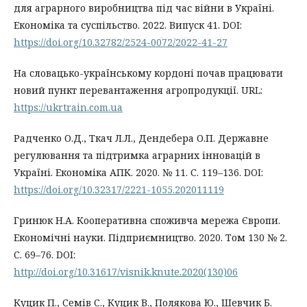
для аграрного виробництва під час війни в Україні.
Економіка та суспільство. 2022. Випуск 41. DOI:
https://doi.org/10.32782/2524-0072/2022-41-27
На словацько-українському кордоні почав працювати
новий пункт перевантаження агропродукції. URL:
https://ukrtrain.com.ua
Радченко О.Д., Ткач Л.Л., Дендебера О.П. Державне
регулювання та підтримка аграрних інновацій в
Україні. Економіка АПК. 2020. № 11. С. 119–136. DOI:
https://doi.org/10.32317/2221-1055.202011119
Гринюк Н.А. Кооперативна споживча мережа Європи.
Економічні науки. Підприємництво. 2020. Том 130 № 2.
С. 69–76. DOI:
http://doi.org/10.31617/visnik.knute.2020(130)06
Куцик П., Семів С., Куцик В., Полякова Ю., Шевчик Б.