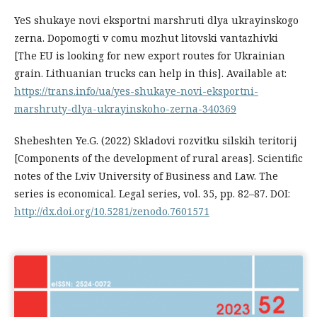
YeS shukaye novi eksportni marshruti dlya ukrayinskogo
zerna. Dopomogti v comu mozhut litovski vantazhivki
[The EU is looking for new export routes for Ukrainian
grain. Lithuanian trucks can help in this]. Available at:
https://trans.info/ua/yes-shukaye-novi-eksportni-
marshruty-dlya-ukrayinskoho-zerna-340369
Shebeshten Ye.G. (2022) Skladovi rozvitku silskih teritorij
[Components of the development of rural areas]. Scientific
notes of the Lviv University of Business and Law. The
series is economical. Legal series, vol. 35, pp. 82–87. DOI:
http://dx.doi.org/10.5281/zenodo.7601571