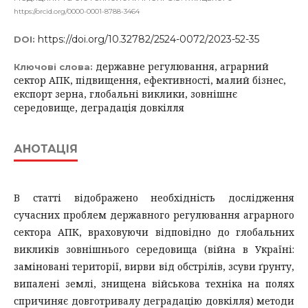
https://orcid.org/0000-0001-8788-3464
https://doi.org/10.32782/2524-0072/2023-52-35
DOI:
державне регулювання, аграрний
Ключові слова:
сектор АПК, підвищення, ефективності, малий бізнес,
експорт зерна, глобальні виклики, зовнішнє
середовище, деградація довкілля
АНОТАЦІЯ
В статті відображено необхідність дослідження
сучасних проблем державного регулювання аграрного
сектора АПК, враховуючи відповідно до глобальних
викликів зовнішнього середовища (війна в Україні:
заміновані території, вирви від обстрілів, зсуви ґрунту,
випалені землі, знищена військова техніка на полях
спричиняє довготривалу деградацію довкілля) методи