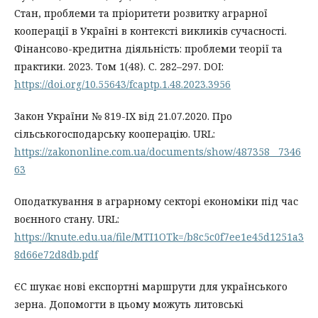
Стан, проблеми та пріоритети розвитку аграрної
кооперації в Україні в контексті викликів сучасності.
Фінансово-кредитна діяльність: проблеми теорії та
практики. 2023. Том 1(48). С. 282–297. DOI:
https://doi.org/10.55643/fcaptp.1.48.2023.3956
Закон України № 819-IX від 21.07.2020. Про
сільськогосподарську кооперацію. URL:
https://zakononline.com.ua/documents/show/487358__7346
63
Оподаткування в аграрному секторі економіки під час
воєнного стану. URL:
https://knute.edu.ua/file/MTI1OTk=/b8c5c0f7ee1e45d1251a3
8d66e72d8db.pdf
ЄС шукає нові експортні маршрути для українського
зерна. Допомогти в цьому можуть литовські