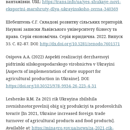
вантажівки. URL:
https://trans.info/ua/yes-shukaye-novi-
eksportni-marshruty-dlya-ukrayinskoho-zerna-340369
Шебештень Є.Г. Складові розвитку сільських територій.
Наукові записки Львівського університету бізнесу та
права. Серія економічна. Серія юридична. 2022. Випуск
35. С. 82–87. DOI:
http://dx.doi.org/10.5281/zenodo.7601571
Osipova A.A. (2022) Aspekti realizaciyi derzhavnoyi
pidtrimki silskogospodarskogo virobnictva v Ukrayini
[Aspects of implementation of state support for
agricultural production in Ukraine]. DOI:
https://doi.org/10.30525/978-9934-26-223-4-31
Leshenko R.M. Za 2021 rik Ukrayina zbilshila
zovnishnotorgovelnij obig s/g produkciyi ta prodovolchih
tovariv [In 2021, Ukraine increased foreign trade
turnover of agricultural products and food products].
Available at:
https://minagro.gov.ua/news/za-2021-rik-