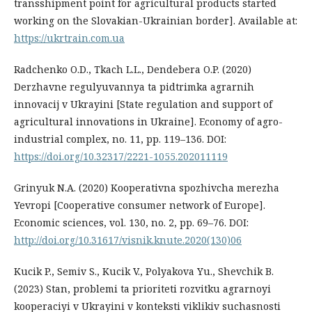
transshipment point for agricultural products started
working on the Slovakian-Ukrainian border]. Available at:
https://ukrtrain.com.ua
Radchenko O.D., Tkach L.L., Dendebera O.P. (2020)
Derzhavne regulyuvannya ta pidtrimka agrarnih
innovacij v Ukrayini [State regulation and support of
agricultural innovations in Ukraine]. Economy of agro-
industrial complex, no. 11, pp. 119–136. DOI:
https://doi.org/10.32317/2221-1055.202011119
Grinyuk N.A. (2020) Kooperativna spozhivcha merezha
Yevropi [Cooperative consumer network of Europe].
Economic sciences, vol. 130, no. 2, pp. 69–76. DOI:
http://doi.org/10.31617/visnik.knute.2020(130)06
Kucik P., Semiv S., Kucik V., Polyakova Yu., Shevchik B.
(2023) Stan, problemi ta prioriteti rozvitku agrarnoyi
kooperaciyi v Ukrayini v konteksti viklikiv suchasnosti