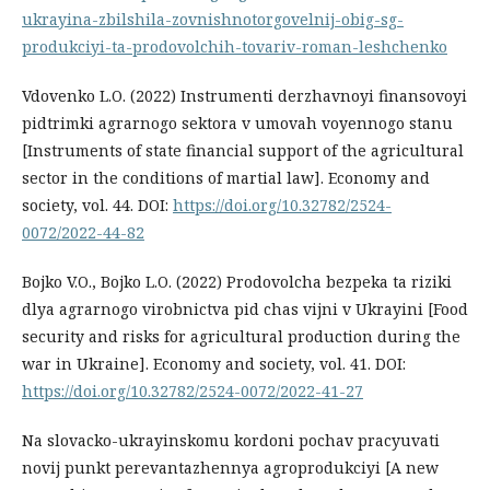
ukrayina-zbilshila-zovnishnotorgovelnij-obig-sg-
produkciyi-ta-prodovolchih-tovariv-roman-leshchenko
Vdovenko L.O. (2022) Instrumenti derzhavnoyi finansovoyi
pidtrimki agrarnogo sektora v umovah voyennogo stanu
[Instruments of state financial support of the agricultural
sector in the conditions of martial law]. Economy and
society, vol. 44. DOI:
https://doi.org/10.32782/2524-
0072/2022-44-82
Bojko V.O., Bojko L.O. (2022) Prodovolcha bezpeka ta riziki
dlya agrarnogo virobnictva pid chas vijni v Ukrayini [Food
security and risks for agricultural production during the
war in Ukraine]. Economy and society, vol. 41. DOI:
https://doi.org/10.32782/2524-0072/2022-41-27
Na slovacko-ukrayinskomu kordoni pochav pracyuvati
novij punkt perevantazhennya agroprodukciyi [A new