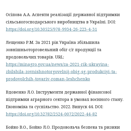
Осіпова А.А. Аспекти реалізації державної підтримки
сільськогосподарського виробництва в Україні. DOI:
https://doi.org/10.30525/978-9934-26-223-4-31
Лещенко Р.М. За 2021 рік Україна збільшила
зовнішньоторговельний обіг с/г продукції та
продовольчих товарів. URL:
https://minagro.gov.ua/news/za-2021-rik-ukrayina-
zbilshila-zovnishnotorgovelnij-obig-sg-produkciyi-ta-
prodovolchih-tovariv-roman-leshchenko
Вдовенко Л.О. Інструменти державної фінансової
підтримки аграрного сектора в умовах воєнного стану.
Економіка та суспільство. 2022. Випуск 44. DOI:
https://doi.org/10.32782/2524-0072/2022-44-82
Бойко В.О., Бойко Л.О. Продовольча безпека та ризики