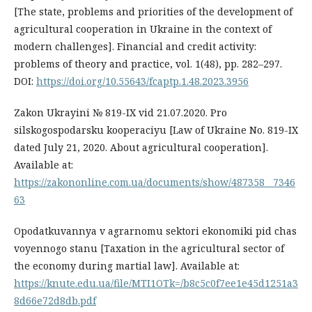
[The state, problems and priorities of the development of
agricultural cooperation in Ukraine in the context of
modern challenges]. Financial and credit activity:
problems of theory and practice, vol. 1(48), pp. 282–297.
DOI:
https://doi.org/10.55643/fcaptp.1.48.2023.3956
Zakon Ukrayini № 819-IX vid 21.07.2020. Pro
silskogospodarsku kooperaciyu [Law of Ukraine No. 819-IX
dated July 21, 2020. About agricultural cooperation].
Available at:
https://zakononline.com.ua/documents/show/487358__7346
63
Opodatkuvannya v agrarnomu sektori ekonomiki pid chas
voyennogo stanu [Taxation in the agricultural sector of
the economy during martial law]. Available at:
https://knute.edu.ua/file/MTI1OTk=/b8c5c0f7ee1e45d1251a3
8d66e72d8db.pdf