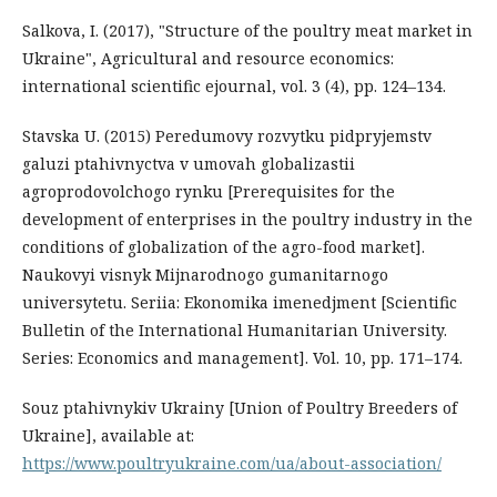
Salkova, I. (2017), "Structure of the poultry meat market in
Ukraine", Agricultural and resource economics:
international scientific ejournal, vol. 3 (4), pp. 124–134.
Stavska U. (2015) Peredumovy rozvytku pidpryjemstv
galuzi ptahivnyctva v umovah globalizastii
agroprodovolchogo rynku [Prerequisites for the
development of enterprises in the poultry industry in the
conditions of globalization of the agro-food market].
Naukovyi visnyk Mijnarodnogo gumanitarnogo
universytetu. Seriia: Ekonomika imenedjment [Scientific
Bulletin of the International Humanitarian University.
Series: Economics and management]. Vol. 10, pp. 171–174.
Souz ptahivnykiv Ukrainy [Union of Poultry Breeders of
Ukraine], available at:
https://www.poultryukraine.com/ua/about-association/