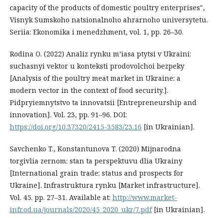
capacity of the products of domestic poultry enterprises",
Visnyk Sumskoho natsionalnoho ahrarnoho universytetu.
Seriia: Ekonomika i menedzhment, vol. 1, pp. 26–30.
Rodina O. (2022) Analiz rynku m’iasa ptytsi v Ukraini:
suchasnyi vektor u konteksti prodovolchoi bezpeky
[Analysis of the poultry meat market in Ukraine: a
modern vector in the context of food security.].
Pidpryiemnytstvo ta innovatsii [Entrepreneurship and
innovation]. Vol. 23, pp. 91–96. DOI:
https://doi.org/10.37320/2415-3583/23.16
[in Ukrainian].
Savchenko T., Konstantunova T. (2020) Mijnarodna
torgivlia zernom: stan ta perspektuvu dlia Ukrainy
[International grain trade: status and prospects for
Ukraine]. Infrastruktura rynku [Market infrastructure].
Vol. 45. pp. 27–31. Available at:
http://www.market-
infr.od.ua/journals/2020/45_2020_ukr/7.pdf
[in Ukrainian].