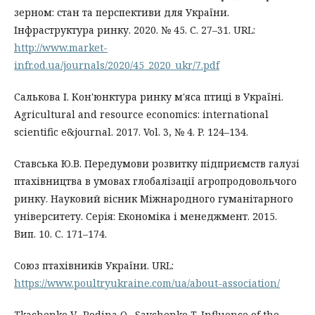
зерном: стан та перспективи для України.
Інфраструктура ринку. 2020. № 45. С. 27–31. URL:
http://www.market-
infr.od.ua/journals/2020/45_2020_ukr/7.pdf
Салькова І. Кон'юнктура ринку м'яса птиці в Україні.
Agricultural and resource economics: international
scientific e&journal. 2017. Vol. 3, № 4. P. 124–134.
Ставська Ю.В. Передумови розвитку підприємств галузі
птахівництва в умовах глобалізації агропродовольчого
ринку. Науковий вісник Міжнародного гуманітарного
університету. Серія: Економіка і менеджмент. 2015.
Вип. 10. С. 171–174.
Союз птахівників України. URL:
https://www.poultryukraine.com/ua/about-association/
Tkachenko V., Rodina O., Savchenko T. Influence of the