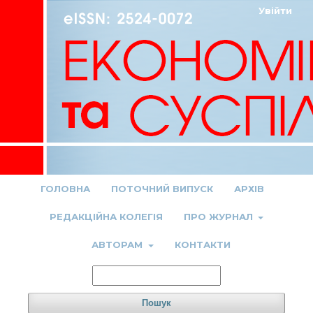
Увійти
ГОЛОВНА
ПОТОЧНИЙ ВИПУСК
АРХІВ
РЕДАКЦІЙНА КОЛЕГІЯ
ПРО ЖУРНАЛ
АВТОРАМ
КОНТАКТИ
Пошук