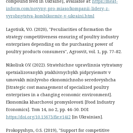
compound feed in Ukraine], available at:
https://meat-
inform.com/novyny-pro-miaso/kompanii-lidery-z-
vyrobnytstva-kombikormiv-v-ukraini.html
Lagotiuk, V.O. (2020), "Peculiarities of formation the
strategy competitiveness ensuring of poultry industry
enterprises depending on the purchasing power of
poultry products consumers", Agrosvit, vol. 1, pp. 77–82.
Nikoliuk O.V. (2022). Stratehichne upravlinnia vytratamy
spetsializovanykh ptakhivnychykh pidpryiemstv v
umovakh minlyvoho ekonomichnoho seredovyshcha
[Strategic cost management of specialized poultry
enterprises in a changing economic environment].
Ekonomika kharchovoi promyslovosti [Food Industry
Economics]. Tom 14, no 2, pp. 44–50. DOI:
https://doi.org/10.15673/fie.v14i2
[in Ukrainian].
Prokopyshyn, O.S. (2019), "Support for competitive