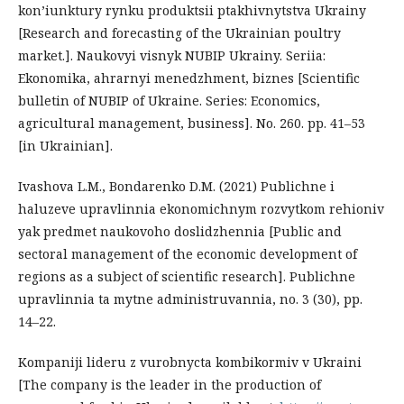
kon’iunktury rynku produktsii ptakhivnytstva Ukrainy
[Research and forecasting of the Ukrainian poultry
market.]. Naukovyi visnyk NUBIP Ukrainy. Seriia:
Ekonomika, ahrarnyi menedzhment, biznes [Scientific
bulletin of NUBIP of Ukraine. Series: Economics,
agricultural management, business]. No. 260. pp. 41–53
[in Ukrainian].
Ivashova L.M., Bondarenko D.M. (2021) Publichne i
haluzeve upravlinnia ekonomichnym rozvytkom rehioniv
yak predmet naukovoho doslidzhennia [Public and
sectoral management of the economic development of
regions as a subject of scientific research]. Publichne
upravlinnia ta mytne administruvannia, no. 3 (30), pp.
14–22.
Kompaniji lideru z vurobnycta kombikormiv v Ukraini
[The company is the leader in the production of