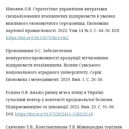
Ніколюк О.В. Стратегічне управління витратами
спеціалізованих птахівничих підприємств в умовах
мінливого економічного середовища. Економіка
харчової промисловості. 2022. Том 14 № 2. C. 44–50. DOI:
https://doi.org/10.15673/fie.v14i2
Прокопишин О.С. Забезпечення
конкурентоспроможності продукції вітчизняних
підприємств птахівництва. Вісник Сумського
національного аграрного університету. Серія:
Економіка і менеджмент. 2019. Вип. 1. С. 26–30.
Родіна О.В. Аналіз ринку м’яса птиці в Україні:
сучасний вектор у контексті продовольчої безпеки.
Підприємництво та інновації. 2022. Вип. 23. С. 91–96.
DOI:
https://doi.org/10.37320/2415-3583/23.16
Савченко Т.В., Константинова Т.В. Міжнародна торгівля