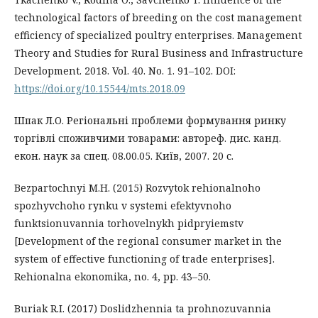
technological factors of breeding on the cost management
efficiency of specialized poultry enterprises. Management
Theory and Studies for Rural Business and Infrastructure
Development. 2018. Vol. 40. No. 1. 91–102. DOI:
https://doi.org/10.15544/mts.2018.09
Шпак Л.О. Регіональні проблеми формування ринку
торгівлі споживчими товарами: автореф. дис. канд.
екон. наук за спец. 08.00.05. Київ, 2007. 20 с.
Bezpartochnyi M.H. (2015) Rozvytok rehionalnoho
spozhyvchoho rynku v systemi efektyvnoho
funktsionuvannia torhovelnykh pidpryiemstv
[Development of the regional consumer market in the
system of effective functioning of trade enterprises].
Rehionalna ekonomika, no. 4, pp. 43–50.
Buriak R.I. (2017) Doslidzhennia ta prohnozuvannia