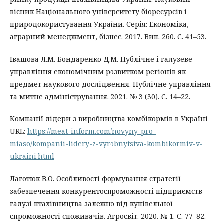
вісник Національного університету біоресурсів і
природокористування України. Серія: Економіка,
аграрний менеджмент, бізнес. 2017. Вип. 260. С. 41–53.
Івашова Л.М. Бондаренко Д.М. Публічне і галузеве
управління економічним розвитком регіонів як
предмет наукового дослідження. Публічне управління
та митне адміністрування. 2021. № 3 (30). С. 14–22.
Компанії лідери з виробництва комбікормів в Україні
URL:
https://meat-inform.com/novyny-pro-
miaso/kompanii-lidery-z-vyrobnytstva-kombikormiv-v-
ukraini.html
Лаготюк В.О. Особливості формування стратегії
забезпечення конкурентоспроможності підприємств
галузі птахівництва залежно від купівельної
спроможності споживачів. Агросвіт. 2020. № 1. С. 77–82.