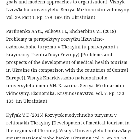
goals and modern approaches to organization]. Visnyk
Lʹvivsʹkoho universytetu. Seriya: Mizhnarodni vidnosyny.
Vol. 29. Part 1. Pp. 179–189. (in Ukrainian)
Parfinenko A.Yu., Volkova I.I., Shcherbina V.I. (2018)
Problemy ta perspektyvy rozvytku likuvalʹno-
ozdorovchoho turyzmu v Ukrayini (u porivnyanni z
krayinamy Tsentralʹnoyi Yevropy) [Problems and
prospects of the development of medical health tourism
in Ukraine (in comparison with the countries of Central
Europe)]. Visnyk Kharkivsʹkoho natsionalʹnoho
universytetu imeni V.N. Kazarina. Seriya: Mizhnarodni
vidnosyny, Ekonomika, Krayinoznavstvo. Vol. 7. Pp. 130–
135. (in Ukrainian)
Kyfyak V. F. (2013) Rozvytok medychnoho turyzmu v
rehionakh Ukrayiny [Development of medical tourism in
the regions of Ukraine]. Visnyk Universytetu bankivsʹkoyi
spravy Natsionalʹnoho banku Ukrayiny. Vol. 1. Pp. 30–33.