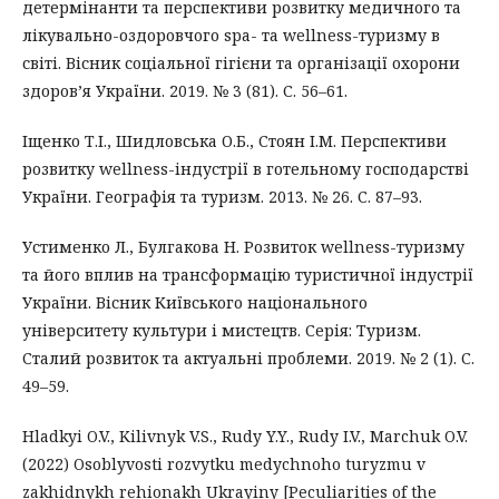
детермінанти та перспективи розвитку медичного та
лікувально-оздоровчого spa- та wellness-туризму в
світі. Вісник соціальної гігієни та організації охорони
здоров’я України. 2019. № 3 (81). С. 56–61.
Іщенко Т.І., Шидловська О.Б., Стоян І.М. Перспективи
розвитку wellness-індустрії в готельному господарстві
України. Географія та туризм. 2013. № 26. С. 87–93.
Устименко Л., Булгакова Н. Розвиток wellness-туризму
та його вплив на трансформацію туристичної індустрії
України. Вісник Київського національного
університету культури і мистецтв. Серія: Туризм.
Сталий розвиток та актуальні проблеми. 2019. № 2 (1). С.
49–59.
Hladkyi O.V., Kilivnyk V.S., Rudy Y.Y., Rudy I.V., Marchuk O.V.
(2022) Osoblyvosti rozvytku medychnoho turyzmu v
zakhidnykh rehionakh Ukrayiny [Peculiarities of the