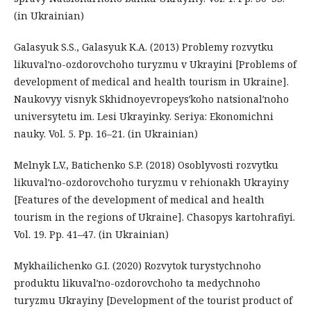
(in Ukrainian)
Galasyuk S.S., Galasyuk K.A. (2013) Problemy rozvytku
likuvalʹno-ozdorovchoho turyzmu v Ukrayini [Problems of
development of medical and health tourism in Ukraine].
Naukovyy visnyk Skhidnoyevropeysʹkoho natsionalʹnoho
universytetu im. Lesi Ukrayinky. Seriya: Ekonomichni
nauky. Vol. 5. Рр. 16–21. (in Ukrainian)
Melnyk L.V., Batichenko S.P. (2018) Osoblyvosti rozvytku
likuvalʹno-ozdorovchoho turyzmu v rehionakh Ukrayiny
[Features of the development of medical and health
tourism in the regions of Ukraine]. Chasopys kartohrafiyi.
Vol. 19. Pp. 41–47. (in Ukrainian)
Mykhailichenko G.I. (2020) Rozvytok turystychnoho
produktu likuvalʹno-ozdorovchoho ta medychnoho
turyzmu Ukrayiny [Development of the tourist product of