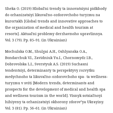
Sheka O. (2019) Hlobalʹni trendy ta innovatsiyni pidkhody
do orhanizatsiyi likuvalʹno-ozdorovchoho turyzmu na
kurortakh [Global trends and innovative approaches to
the organization of medical and health tourism at
resorts]. Aktualʹni problemy derzhavnoho upravlinnya.
Vol. 3 (79). Pp. 85–91. (in Ukrainian)
Mochulska O.M., Shulgai A.H., Oshlyanska O.A.,
Bondarchuk V.I., Zavidniuk Yu.I., Chornomydz I.B.,
Dobrovolska L.I., Sverstyuk A.S. (2019) Suchasni
tendentsiyi, determinanty ta perspektyvy rozvytku
medychnoho ta likuvalʹno-ozdorovchoho spa- ta wellness-
turyzmu v sviti [Modern trends, determinants and
prospects for the development of medical and health spa
and wellness tourism in the world]. Visnyk sotsialʹnoyi
hihiyeny ta orhanizatsiyi okhorony zdorovʺya Ukrayiny.
Vol. 3 (81). Pp. 56–61. (in Ukrainian)