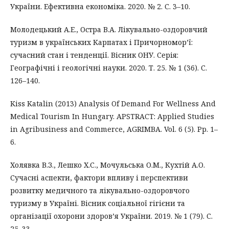
України. Ефективна економіка. 2020. № 2. С. 3–10.
Молодецький А.Е., Остра В.А. Лікувально-оздоровчий
туризм в українських Карпатах і Причорномор’ї:
сучасний стан і тенденції. Вісник ОНУ. Серія:
Географічні і геологічні науки. 2020. Т. 25. № 1 (36). С.
126–140.
Kiss Katalin (2013) Analysis Of Demand For Wellness And
Medical Tourism In Hungary. APSTRACT: Applied Studies
in Agribusiness and Commerce, AGRIMBA. Vol. 6 (5). Pp. 1–
6.
Холявка В.З., Лешко Х.С., Мочульська О.М., Кухтій А.О.
Сучасні аспекти, фактори впливу і перспективи
розвитку медичного та лікувально-оздоровчого
туризму в Україні. Вісник соціальної гігієни та
організації охорони здоров’я України. 2019. № 1 (79). С.
25–33.