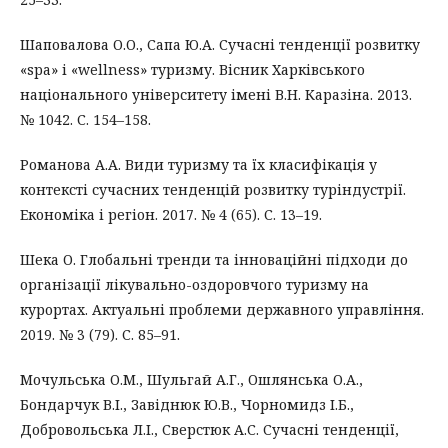
Шаповалова О.О., Сапа Ю.А. Сучасні тенденції розвитку
«spa» і «wellness» туризму. Вісник Харківського
національного університету імені В.Н. Каразіна. 2013.
№ 1042. С. 154–158.
Романова А.А. Види туризму та їх класифікація у
контексті сучасних тенденцій розвитку туріндустрії.
Економіка і регіон. 2017. № 4 (65). С. 13–19.
Шека О. Глобальні тренди та інноваційні підходи до
організації лікувально-оздоровчого туризму на
курортах. Актуальні проблеми державного управління.
2019. № 3 (79). С. 85–91.
Мочульська О.М., Шульгай А.Г., Ошлянська О.А.,
Бондарчук В.І., Завіднюк Ю.В., Чорномидз І.Б.,
Добровольська Л.І., Сверстюк А.С. Сучасні тенденції,