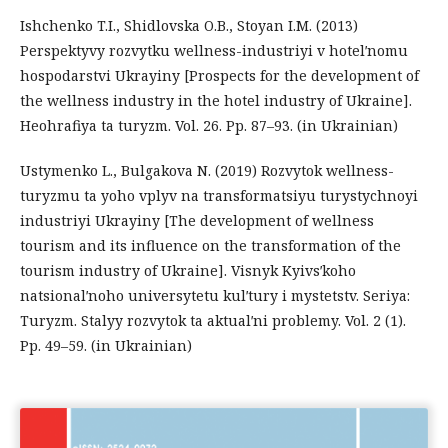
Ishchenko T.I., Shidlovska O.B., Stoyan I.M. (2013)
Perspektyvy rozvytku wellness-industriyi v hotelʹnomu
hospodarstvi Ukrayiny [Prospects for the development of
the wellness industry in the hotel industry of Ukraine].
Heohrafiya ta turyzm. Vol. 26. Pp. 87–93. (in Ukrainian)
Ustymenko L., Bulgakova N. (2019) Rozvytok wellness-
turyzmu ta yoho vplyv na transformatsiyu turystychnoyi
industriyi Ukrayiny [The development of wellness
tourism and its influence on the transformation of the
tourism industry of Ukraine]. Visnyk Kyivsʹkoho
natsionalʹnoho universytetu kulʹtury i mystetstv. Seriya:
Turyzm. Stalyy rozvytok ta aktualʹni problemy. Vol. 2 (1).
Pp. 49–59. (in Ukrainian)