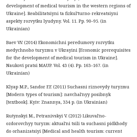
development of medical tourism in the western regions of
Ukraine]. Reabilitatsiyni ta fizkulʹturno-rekreatsiyni
aspekty rozvytku lyudyny. Vol. 11. Рр. 90–95. (in
Ukrainian)
Baev V.V. (2014) Ekonomichni peredumovy rozvytku
medychnoho turyzmu v Ukrayini [Economic prerequisites
for the development of medical tourism in Ukraine].
Naukovi pratsi MAUP. Vol. 43 (4). Рр. 163–167. (in
Ukrainian)
Klyap M.P., Sandor F.F. (2011) Suchasni riznovydy turyzmu
[Modern types of tourism]: navchalʹnyy posibnyk
[textbook]. Kyiv: Znannya, 334 p. (in Ukrainian)
Rutynskyi M., Petranivskyi V. (2012) Likuvalʹno-
ozdorovchyy turyzm: aktualʹni tsili ta suchasni pidkhody
do orhanizatsiyi [Medical and health tourism: current