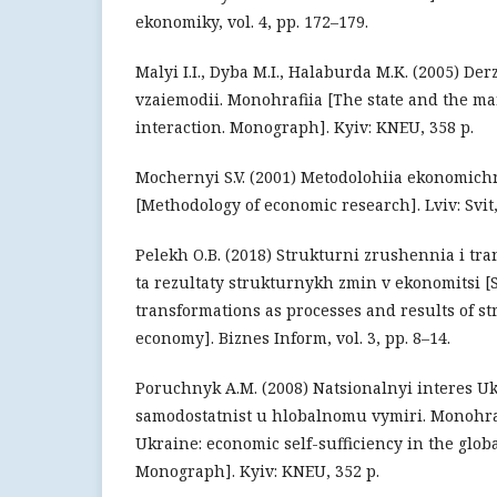
ekonomiky, vol. 4, pp. 172–179.
Malyi I.I., Dyba M.I., Halaburda M.K. (2005) Derz
vzaiemodii. Monohrafiia [The state and the ma
interaction. Monograph]. Kyiv: KNEU, 358 p.
Mochernyi S.V. (2001) Metodolohiia ekonomic
[Methodology of economic research]. Lviv: Svit,
Pelekh O.B. (2018) Strukturni zrushennia i tra
ta rezultaty strukturnykh zmin v ekonomitsi [S
transformations as processes and results of st
economy]. Biznes Inform, vol. 3, pp. 8–14.
Poruchnyk A.M. (2008) Natsionalnyi interes 
samodostatnist u hlobalnomu vymiri. Monohrafi
Ukraine: economic self-sufficiency in the glob
Monograph]. Kyiv: KNEU, 352 p.