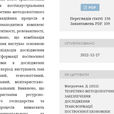
 постіндустріальних
PDF
етико-методологічного
маційних процесів в
Переглядів статті: 136
Завантажень PDF: 109
знаходитися комплекс
нтності, релевантності,
овано, що комбінація
ння виступає основною
ОПУБЛІКОВАНО
підходів дослідження
2022-12-27
сформації поствоєнної
ними в дослідженні
період виступають такі
ЯК ЦИТУВАТИ
ний, телеологічний,
ький, мілітаристсько-
Матрунчик, Д. (2022).
іальний. Виявлено, що
ТЕОРЕТИКО-МЕТОДОЛОГІЧН
ристання ресурсно-
ЗАБЕЗПЕЧЕННЯ
ого господарства та
ДОСЛІДЖЕННЯ
ТРАНСФОРМАЦІЇ
процесів вимагають
ПОСТВОЄННОЇ ЕКОНОМІКИ:
ериторіального та