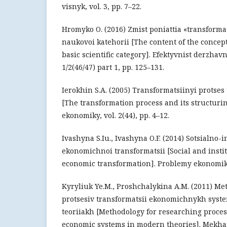
visnyk, vol. 3, pp. 7–22.
Hromyko O. (2016) Zmist poniattia «transforma
naukovoi katehorii [The content of the concept
basic scientific category]. Efektyvnist derzhav
1/2(46/47) part 1, pp. 125–131.
Ierokhin S.A. (2005) Transformatsiinyi protses 
[The transformation process and its structuri
ekonomiky, vol. 2(44), pp. 4–12.
Ivashyna S.Iu., Ivashyna O.F. (2014) Sotsialno-
ekonomichnoi transformatsii [Social and instit
economic transformation]. Problemy ekonomiky,
Kyryliuk Ye.M., Proshchalykina A.M. (2011) Me
protsesiv transformatsii ekonomichnykh sys
teoriiakh [Methodology for researching proces
economic systems in modern theories]. Mekh