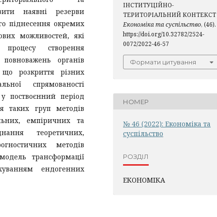
ІНСТИТУЦІЙНО-
явити наявні резерви
ТЕРИТОРІАЛЬНИЙ КОНТЕКСТ 
го піднесення окремих
Економіка та суспільство
, (46).
https://doi.org/10.32782/2524-
ових можливостей, які
0072/2022-46-57
 процесу створення
 повноважень органів
Формати цитування
, що розкриття різних
льної спрямованості
 у поствоєнний період
НОМЕР
я таких груп методів
альних, емпіричних та
№ 46 (2022): Економіка та
нання теоретичних,
суспільство
огностичних методів
модель трансформації
РОЗДІЛ
хуванням ендогенних
ЕКОНОМІКА