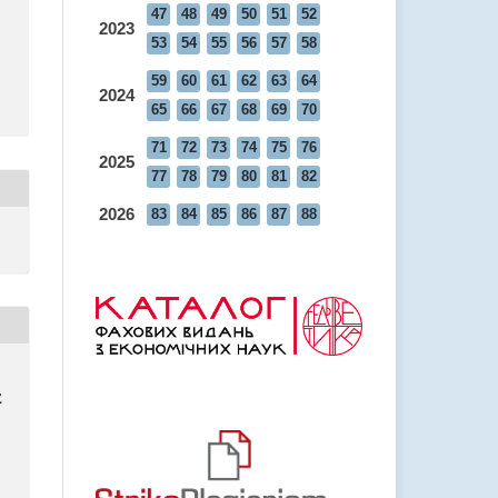
47
48
49
50
51
52
2023
53
54
55
56
57
58
59
60
61
62
63
64
2024
65
66
67
68
69
70
71
72
73
74
75
76
2025
77
78
79
80
81
82
2026
83
84
85
86
87
88
Е