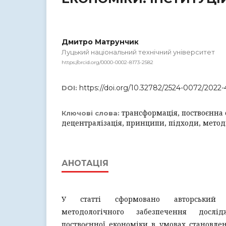
Дмитро Матрунчик
Луцький національний технічний університет
https://orcid.org/0000-0002-8173-2582
https://doi.org/10.32782/2524-0072/2022-
DOI:
трансформація, поствоєнна 
Ключові слова:
децентралізація, принципи, підходи, мето
АНОТАЦІЯ
У статті сформовано авторський 
методологічного забезпечення дослід
поствоєнної економіки в умовах становлен