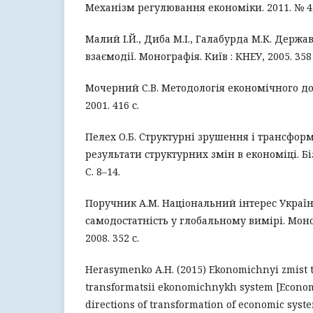
Механізм регулювання економіки. 2011. № 4. 
Малий І.Й., Диба М.І., Галабурда М.К. Держав
взаємодії. Монографія. Київ : КНЕУ, 2005. 358 
Мочерний С.В. Методологія економічного дос
2001. 416 с.
Пелех О.Б. Структурні зрушення і трансформ
результати структурних змін в економіці. Бі
С. 8–14.
Поручник А.М. Національний інтерес Украї
самодостатність у глобальному вимірі. Моног
2008. 352 с.
Herasymenko A.H. (2015) Ekonomichnyi zmist 
transformatsii ekonomichnykh system [Econom
directions of transformation of economic sys