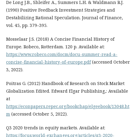
De Long J.B., Shleifer A., Summers L.H. & Waldmann R.J.
(1990) Positive Feedback Investment Strategies and
Destabilizing Rational Speculation. Journal of Finance,
vol. 45, pp. 379–395.
Mosselaar J.S. (2018) A Concise Financial History of
Europe. Robeco, Rotterdam. 120 p. Available at:
https://www.robeco.com/docm/docu-summer-read-a-
concise-financial-history-of-europe.pdf
(accessed October
3, 2022).
Poitras G. (2012) Handbook of Research on Stock Market
Globalization Edited. Edward Elgar Publishing,: Available
at
https://econpapers.repec.org/bookchap/elgeebook/13048.ht
m
(accessed October 5, 2022).
Q3 2020 trends in equity markets. Available at:
https://focus.world-exchanges.org/articles/q3-2020-