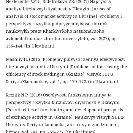
Nesterenko V.YU., Sidelnikova V.K. (2021) Napryamy
analizu birzhovoyi diyalʹnosti v Ukrayini [Areas of
analysis of stock market activity in Ukraine]. Problemy i
perspektyvy rozvytku pidpryyemnytstva: zbirnyk
naukovykh pratsʹ Kharkivsʹkoho natsionalʹnoho
avtomobilʹno-dorozhnʹoho universytetu, vol. 2(27), pp.
136–144. (in Ukrainian)
Mashliy H. (2016) Problemy pidvyshchennya efektyvnosti
birzhovoyi torhivli v Ukrayini [Problems of increasing the
efficiency of stock trading in Ukraine]. Visnyk TDTU.
Seriya «Ekonomika», vol. 1, pp. 170–172. (in Ukrainian)
Reznik N.P. (2016) Osoblyvosti funktsionuvannya ta
perspektyvy rozvytku birzhovoyi diyalʹnosti v Ukrayini
[Peculiarities of functioning and development prospects
of exchange activity in Ukraine]. Naukovyy visnyk NUBIP
Ukrayiny. Seriya: ekonomika, ahrarnyy menedzhment,
biznes, vol. 247, pp. 265–277. (in Ukrainian)