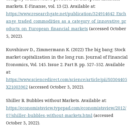
markets. Е-Finanse, vol. 13 (2). Available at:
https://www.researchgate.net/publication/324914642_Exch
ange_traded_commodities_as_a_category_of_innovative_pr
oducts_on_European_financial_markets
(accessed October
5, 2022).
Kuvshinov D., Zimmermann K. (2022) The big bang: Stock
market capitalization in the long run. Journal of Financial
Economics, Vol. 145. Issue 2. Part B. pp. 527–552. Available
at:
https://www.sciencedirect.com/science/article/pii/S0304405
X21003962
(accessed October 3, 2022).
Shiller R. Bubbles without Markets. Available at:
https://economistsview.typepad.com/economistsview/2012/
07/shiller-bubbles-without-markets.html
(accessed
October 3, 2022).