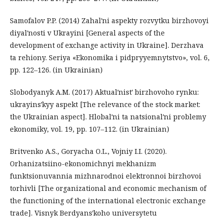
Samofalov P.P. (2014) Zahalʹni aspekty rozvytku birzhovoyi
diyalʹnosti v Ukrayini [General aspects of the
development of exchange activity in Ukraine]. Derzhava
ta rehiony. Seriya «Ekonomika i pidpryyemnytstvo», vol. 6,
pp. 122–126. (in Ukrainian)
Slobodyanyk A.M. (2017) Aktualʹnistʹ birzhovoho rynku:
ukrayinsʹkyy aspekt [The relevance of the stock market:
the Ukrainian aspect]. Hlobalʹni ta natsionalʹni problemy
ekonomiky, vol. 19, pp. 107–112. (in Ukrainian)
Britvenko A.S., Goryacha O.L., Vojniy І.І. (2020).
Orhanizatsiino-ekonomichnyi mekhanizm
funktsionuvannia mizhnarodnoi elektronnoi birzhovoi
torhivli [The organizational and economic mechanism of
the functioning of the international electronic exchange
trade]. Visnyk Berdyansʹkoho universytetu