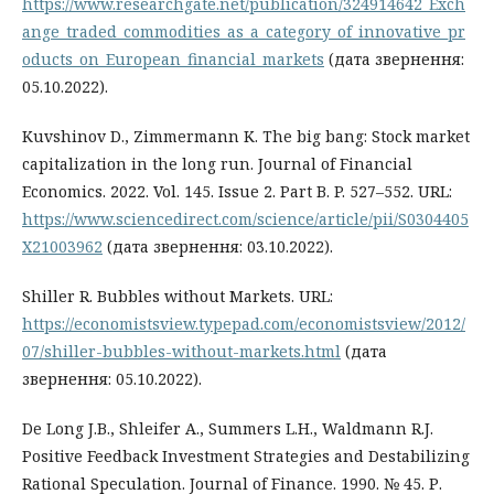
https://www.researchgate.net/publication/324914642_Exch
ange_traded_commodities_as_a_category_of_innovative_pr
oducts_on_European_financial_markets
(дата звернення:
05.10.2022).
Kuvshinov D., Zimmermann K. The big bang: Stock market
capitalization in the long run. Journal of Financial
Economics. 2022. Vol. 145. Issue 2. Part B. P. 527–552. URL:
https://www.sciencedirect.com/science/article/pii/S0304405
X21003962
(дата звернення: 03.10.2022).
Shiller R. Bubbles without Markets. URL:
https://economistsview.typepad.com/economistsview/2012/
07/shiller-bubbles-without-markets.html
(дата
звернення: 05.10.2022).
De Long J.B., Shleifer A., Summers L.H., Waldmann R.J.
Positive Feedback Investment Strategies and Destabilizing
Rational Speculation. Journal of Finance. 1990. № 45. Р.