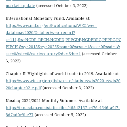
market-update
(accessed October 5, 2022).
International Monetary Fund. Available at:
https://www.imf.org/en/Publications/WEO/weo-
database/2020/October/weo-report?
c=111,&s=NGDP_RPCH,NGDPD,PPPGDP,NGDPDPC,PPPPC,PC
PIPCH,&sy=2018&ey=2025&ssm=0&scsm=1&scc=0&ssd=1&
ssc=0&sic=0&sort=country&ds=.&br=1
(accessed October
3, 2022).
Chapter II: Highlights of world trade in 2019. Available at:
https://www.wto.org/english/res_e/statis_e/wts2020_e/wts20
20chapter02_e.pdf
(accessed October 3, 2022).
Nasdaq 2022/2021 Monthly Volumes. Available at:
https://ir.nasdaq.com/static-files/465d2157-c476-4546-a9f7-
8d7ad0c9be77
(accessed October 5, 2022).