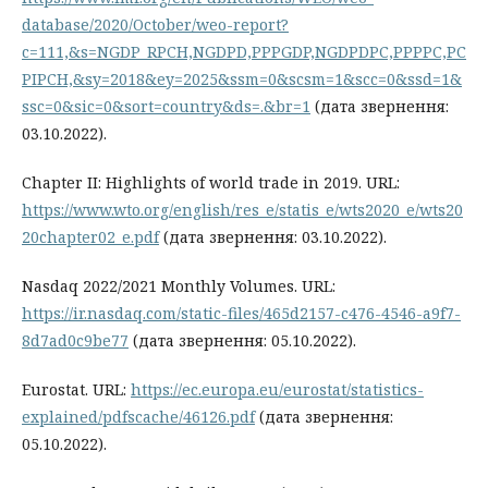
database/2020/October/weo-report?
c=111,&s=NGDP_RPCH,NGDPD,PPPGDP,NGDPDPC,PPPPC,PC
PIPCH,&sy=2018&ey=2025&ssm=0&scsm=1&scc=0&ssd=1&
ssc=0&sic=0&sort=country&ds=.&br=1
(дата звернення:
03.10.2022).
Chapter II: Highlights of world trade in 2019. URL:
https://www.wto.org/english/res_e/statis_e/wts2020_e/wts20
20chapter02_e.pdf
(дата звернення: 03.10.2022).
Nasdaq 2022/2021 Monthly Volumes. URL:
https://ir.nasdaq.com/static-files/465d2157-c476-4546-a9f7-
8d7ad0c9be77
(дата звернення: 05.10.2022).
Eurostat. URL:
https://ec.europa.eu/eurostat/statistics-
explained/pdfscache/46126.pdf
(дата звернення:
05.10.2022).