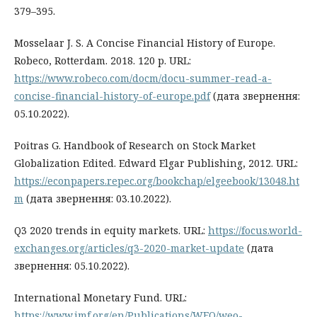
379–395.
Mosselaar J. S. A Concise Financial History of Europe.
Robeco, Rotterdam. 2018. 120 p. URL:
https://www.robeco.com/docm/docu-summer-read-a-
concise-financial-history-of-europe.pdf
(дата звернення:
05.10.2022).
Poitras G. Handbook of Research on Stock Market
Globalization Edited. Edward Elgar Publishing, 2012. URL:
https://econpapers.repec.org/bookchap/elgeebook/13048.ht
m
(дата звернення: 03.10.2022).
Q3 2020 trends in equity markets. URL:
https://focus.world-
exchanges.org/articles/q3-2020-market-update
(дата
звернення: 05.10.2022).
International Monetary Fund. URL:
https://www.imf.org/en/Publications/WEO/weo-