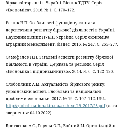
біржової торгівлі в Україні. Вісник ТДТУ. Серія
«Економіка». 2016. № 1. С. 170–172.
Резнік Н.П. Особливості функціонування та
перспективи розвитку біржової діяльності в Україні.
Науковий вісник НУБІП України. Серія: економіка,
аграрний менеджмент, бізнес. 2016. № 247. С. 265–277.
Самофалов П.П. Загальні аспекти розвитку біржової
діяльності в Україні. Держава та регіони. Серія
«Економіка і підприємництво». 2014. № 6. С. 122–126.
Слободяник А.М. Актуальність біржового ринку:
український аспект. Глобальні та національні
проблеми економіки. 2017. № 19. С. 107–112. URL:
http://global-national.in.ua/archive/19-2017/23.pdf
(дата
звернення: 04.10.2022).
Бритвєнко А.С., Горяча О.Л., Войний І.І. Організаційно-