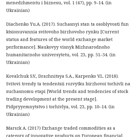
menedzhmentu i biznesu, vol. 1 (47), pp. 9–14. (in
Ukrainian)
Dіachenko Yu.A. (2017). Suchasnyi stan ta osoblyvosti fun
ktsionuvannia svitovoho birzhovoho rynku [Current
status and features of the world exchange market
performance]. Naukovyy visnyk Mizhnarodnoho
humanitarnoho universytetu, vol. 23, pp. 51–54. (in
Ukrainian)
Kovalchuk S.V., Drazhnitsya S.A., Karpenko V.L. (2018).
Svitovi trendy ta tendentsii rozvytku birzhovoi torhivli na
suchasnomu etapi [World trends and tendencies of stock
trading development at the present stage].
Pidpryyemnytstvo i torhivlya, vol. 23, pp. 10–14. (in
Ukrainian)
Marszk A. (2017) Exchange traded commodities as a
category of innovative products on European financial