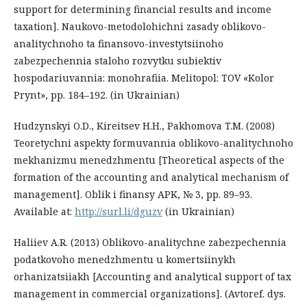
support for determining financial results and income
taxation]. Naukovo-metodolohichni zasady oblikovo-
analitychnoho ta finansovo-investytsiinoho
zabezpechennia staloho rozvytku subiektiv
hospodariuvannia: monohrafiia. Melitopol: TOV «Kolor
Prynt», pp. 184–192. (in Ukrainian)
Hudzynskyi O.D., Kireitsev H.H., Pakhomova T.M. (2008)
Teoretychni aspekty formuvannia oblikovo-analitychnoho
mekhanizmu menedzhmentu [Theoretical aspects of the
formation of the accounting and analytical mechanism of
management]. Oblik i finansy APK, № 3, pp. 89–93.
Available at:
http://surl.li/dguzv
(in Ukrainian)
Haliiev A.R. (2013) Oblikovo-analitychne zabezpechennia
podatkovoho menedzhmentu u komertsiinykh
orhanizatsiiakh [Accounting and analytical support of tax
management in commercial organizations]. (Avtoref. dys.