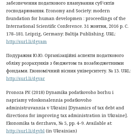
забезпечення податкового планування суб’єктів
господарювання. Economy and Society: modern
foundation for human developmen : proceedings of the
International Scientific Conference. 31 жовтня, 2016 р. С.
178–181. Leipzig, Germany: Baltija Publishing. URL:
http://surl.li/dgvam
Подуражня Ю.Ю. Організаційні аспекти податкового
обліку розрахунків з бюджетом та позабюджетними
фондами. Економічний вісник університету. № 13. URL:
http://surl.li/dgvar
Pronoza P.V. (2018) Dynamika podatkovoho borhu i
napriamy vdoskonalennia podatkovoho
administruvannia v Ukraini [Dynamics of tax debt and
directions for improving tax administration in Ukraine].
Ekonomika ta derzhava, № 5, pp. 4–9. Available at:
http://surl.li/dgvbl
(in Ukrainian)