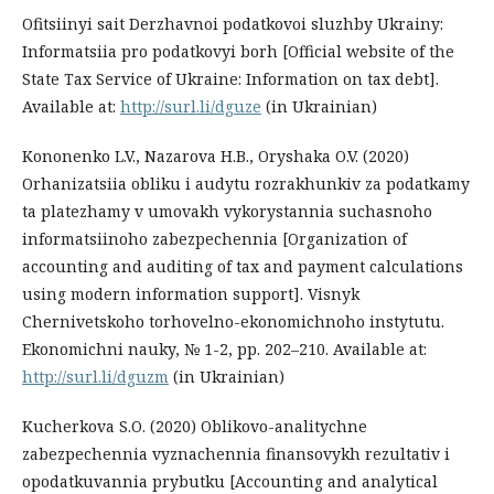
Ofitsiinyi sait Derzhavnoi podatkovoi sluzhby Ukrainy:
Informatsiia pro podatkovyi borh [Official website of the
State Tax Service of Ukraine: Information on tax debt].
Available at:
http://surl.li/dguze
(in Ukrainian)
Kononenko L.V., Nazarova H.B., Oryshaka O.V. (2020)
Orhanizatsiia obliku i audytu rozrakhunkiv za podatkamy
ta platezhamy v umovakh vykorystannia suchasnoho
informatsiinoho zabezpechennia [Organization of
accounting and auditing of tax and payment calculations
using modern information support]. Visnyk
Chernivetskoho torhovelno-ekonomichnoho instytutu.
Ekonomichni nauky, № 1-2, pp. 202–210. Available at:
http://surl.li/dguzm
(in Ukrainian)
Kucherkova S.O. (2020) Oblikovo-analitychne
zabezpechennia vyznachennia finansovykh rezultativ i
opodatkuvannia prybutku [Accounting and analytical