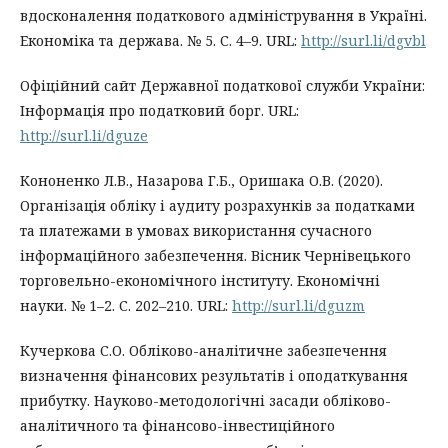
вдосконалення податкового адміністрування в Україні.
Економіка та держава. № 5. С. 4–9. URL:
http://surl.li/dgvbl
Офіційний сайт Державної податкової служби України:
Інформація про податковий борг. URL:
http://surl.li/dguze
Кононенко Л.В., Назарова Г.Б., Оришака О.В. (2020).
Організація обліку і аудиту розрахунків за податками
та платежами в умовах використання сучасного
інформаційного забезпечення. Вісник Чернівецького
торговельно-економічного інституту. Економічні
науки. № 1–2. С. 202–210. URL:
http://surl.li/dguzm
Кучеркова С.О. Обліково-аналітичне забезпечення
визначення фінансових результатів і оподаткування
прибутку. Науково-методологічні засади обліково-
аналітичного та фінансово-інвестиційного