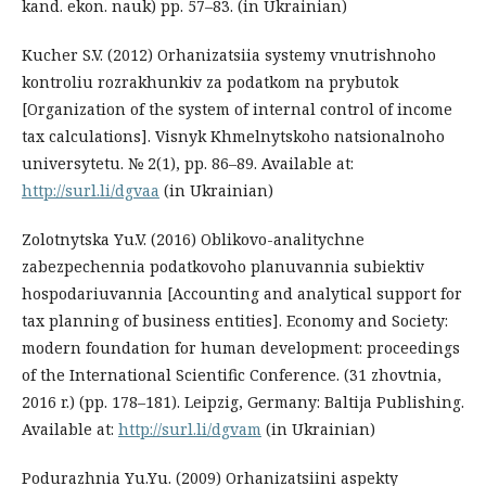
kand. ekon. nauk) pp. 57–83. (in Ukrainian)
Kucher S.V. (2012) Orhanizatsiia systemy vnutrishnoho
kontroliu rozrakhunkiv za podatkom na prybutok
[Organization of the system of internal control of income
tax calculations]. Visnyk Khmelnytskoho natsionalnoho
universytetu. № 2(1), pp. 86–89. Available at:
http://surl.li/dgvaa
(in Ukrainian)
Zolotnytska Yu.V. (2016) Oblikovo-analitychne
zabezpechennia podatkovoho planuvannia subiektiv
hospodariuvannia [Accounting and analytical support for
tax planning of business entities]. Economy and Society:
modern foundation for human development: proceedings
of the International Scientific Conference. (31 zhovtnia,
2016 r.) (pp. 178–181). Leipzig, Germany: Baltija Publishing.
Available at:
http://surl.li/dgvam
(in Ukrainian)
Podurazhnia Yu.Yu. (2009) Orhanizatsiini aspekty