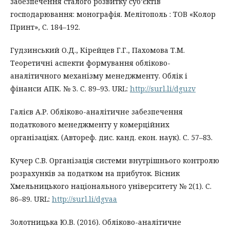
забезпечення сталого розвитку суб’єктів
господарювання: монографія. Мелітополь : ТОВ «Колор
Принт», С. 184–192.
Гудзинський О.Д., Кірейцев Г.Г., Пахомова Т.М.
Теоретичні аспекти формування обліково-
аналітичного механізму менеджменту. Облік і
фінанси АПК. № 3. С. 89–93. URL:
http://surl.li/dguzv
Галієв А.Р. Обліково-аналітичне забезпечення
податкового менеджменту у комерційних
організаціях. (Автореф. дис. канд. екон. наук). С. 57–83.
Кучер С.В. Організація системи внутрішнього контролю
розрахунків за податком на прибуток. Вісник
Хмельницького національного університету № 2(1). С.
86–89. URL:
http://surl.li/dgvaa
Золотницька Ю.В. (2016). Обліково-аналітичне