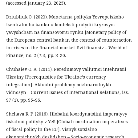
(accessed January 23, 2025).
Dziubliuk O. (2023). Monetarna polityka Yevropeiskoho
tsentralnoho banku u konteksti protydii kryzovym
yavyshcham na finansovomu rynku [Monetary policy of
the European central bank in the context of counteraction
to crises in the financial market. Svit finansiv – World of
Finance, no. 2 (75), pp. 8–30.
Chuhaiev O. A. (2011). Peredumovy valiutnoi intehratsii
Ukrainy [Prerequisites for Ukraine’s currency
integration]. Aktualni problemy mizhnarodnykh
vidnosyn – Current Issues of International Relations, iss.
97 (1), pp. 95–96.
Shchava R. P. (2016). Hlobalni koordynatsiini imperatyvy
fiskalnoi polityky v YeS [Global coordination imperatives
of fiscal policy in the EU]. Visnyk sotsialno-
ekonomichnykh doslidzhen – Socio-economic research