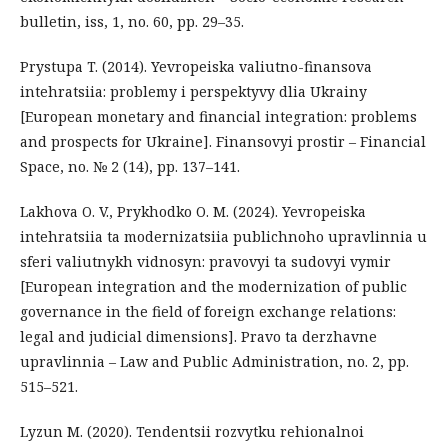
bulletin, iss, 1, no. 60, pp. 29–35.
Prystupa T. (2014). Yevropeiska valiutno-finansova
intehratsiia: problemy i perspektyvy dlia Ukrainy
[European monetary and financial integration: problems
and prospects for Ukraine]. Finansovyi prostir – Financial
Space, no. № 2 (14), pp. 137–141.
Lakhova O. V., Prykhodko O. M. (2024). Yevropeiska
intehratsiia ta modernizatsiia publichnoho upravlinnia u
sferi valiutnykh vidnosyn: pravovyi ta sudovyi vymir
[European integration and the modernization of public
governance in the field of foreign exchange relations:
legal and judicial dimensions]. Pravo ta derzhavne
upravlinnia – Law and Public Administration, no. 2, pp.
515–521.
Lyzun M. (2020). Tendentsii rozvytku rehionalnoi