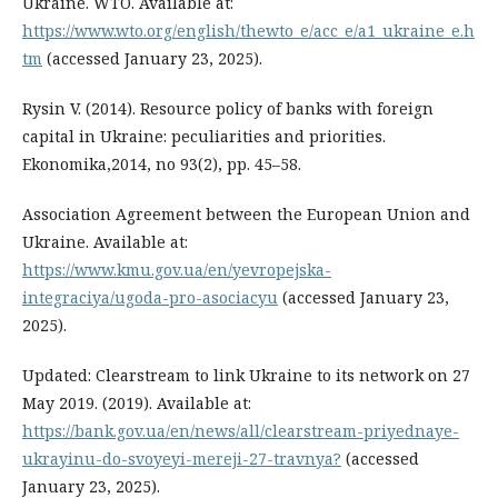
Ukraine. WTO. Available at:
https://www.wto.org/english/thewto_e/acc_e/a1_ukraine_e.h
tm
(accessed January 23, 2025).
Rysin V. (2014). Resource policy of banks with foreign
capital in Ukraine: peculiarities and priorities.
Ekonomika,2014, no 93(2), pp. 45–58.
Association Agreement between the European Union and
Ukraine. Available at:
https://www.kmu.gov.ua/en/yevropejska-
integraciya/ugoda-pro-asociacyu
(accessed January 23,
2025).
Updated: Clearstream to link Ukraine to its network on 27
May 2019. (2019). Available at:
https://bank.gov.ua/en/news/all/clearstream-priyednaye-
ukrayinu-do-svoyeyi-mereji-27-travnya?
(accessed
January 23, 2025).