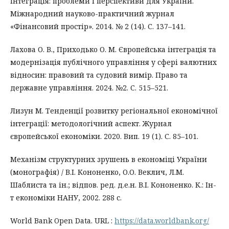
інтеграція: проблеми і перспективи для України.
Міжнародний науково-практичний журнал
«Фінансовий простір». 2014. № 2 (14). С. 137–141.
Лахова О. В., Приходько О. М. Європейська інтеграція та
модернізація публічного управління у сфері валютних
відносин: правовий та судовий вимір. Право та
державне управління. 2024. №2. С. 515–521.
Лизун М. Тенденції розвитку регіональної економічної
інтеграції: методологічний аспект. Журнал
європейської економіки. 2020. Вип. 19 (1). С. 85–101.
Механізм структурних зрушень в економіці України
(монографія) / В.І. Кононенко, О.О. Веклич, Л.М.
Шаблиста та ін.; відпов. ред. д.е.н. В.І. Кононенко. К.: Ін-
т економіки НАНУ, 2002. 288 с.
World Bank Open Data. URL :
https://data.worldbank.org/