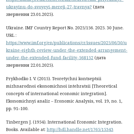
ukrayinu-do-svoyeyi-mereji-27-travnya?
(дата
звернення 23.01.2025).
Ukraine. IMF Country Report No. 2025/156. 2025. 30 June.
URL :
https://www.imf.org/en/publications/cr/issues/2025/06/30/u
kraine-eighth-review-under-the-extended-arrangement-
under-the-extended-fund-facility-568152
(дата
звернення 22.01.2025).
Prykhodko I. V. (2015). Teoretychni kontseptsii
mizhnarodnoi ekonomichnoi intehratsii [Theoretical
concepts of international economic integration].
Ekonomichnyi analiz – Economic Analysis, vol. 19, no. 1,
pp. 91–100.
Tinbergen J. (1954). International Economic Integration.
Books. Available at:
http://hdl.handle.net/1765/15343