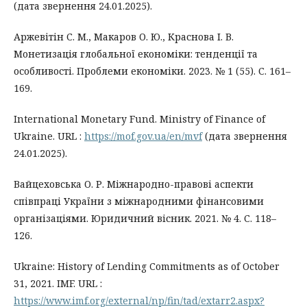
(дата звернення 24.01.2025).
Аржевітін С. М., Макаров О. Ю., Краснова І. В.
Монетизація глобальної економіки: тенденції та
особливості. Проблеми економіки. 2023. № 1 (55). С. 161–
169.
International Monetary Fund. Ministry of Finance of
Ukraine. URL :
https://mof.gov.ua/en/mvf
(дата звернення
24.01.2025).
Вайцеховська О. Р. Міжнародно-правові аспекти
співпраці України з міжнародними фінансовими
організаціями. Юридичний вісник. 2021. № 4. С. 118–
126.
Ukraine: History of Lending Commitments as of October
31, 2021. IMF. URL :
https://www.imf.org/external/np/fin/tad/extarr2.aspx?