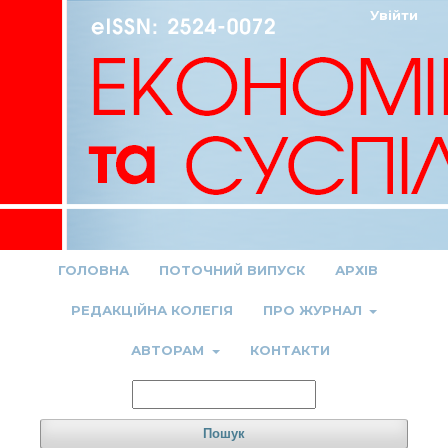
Увійти
ГОЛОВНА
ПОТОЧНИЙ ВИПУСК
АРХІВ
РЕДАКЦІЙНА КОЛЕГІЯ
ПРО ЖУРНАЛ
АВТОРАМ
КОНТАКТИ
Пошук