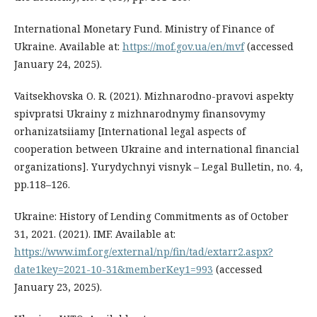
International Monetary Fund. Ministry of Finance of
Ukraine. Available at:
https://mof.gov.ua/en/mvf
(accessed
January 24, 2025).
Vaitsekhovska O. R. (2021). Mizhnarodno-pravovi aspekty
spivpratsi Ukrainy z mizhnarodnymy finansovymy
orhanizatsiiamy [International legal aspects of
cooperation between Ukraine and international financial
organizations]. Yurydychnyi visnyk – Legal Bulletin, no. 4,
pp.118–126.
Ukraine: History of Lending Commitments as of October
31, 2021. (2021). IMF. Available at:
https://www.imf.org/external/np/fin/tad/extarr2.aspx?
date1key=2021-10-31&memberKey1=993
(accessed
January 23, 2025).