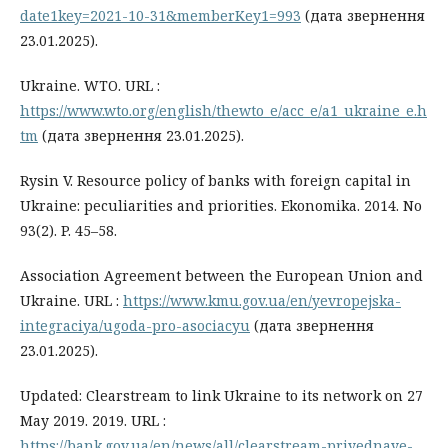
date1key=2021-10-31&memberKey1=993
(дата звернення
23.01.2025).
Ukraine. WTO. URL :
https://www.wto.org/english/thewto_e/acc_e/a1_ukraine_e.h
tm
(дата звернення 23.01.2025).
Rysin V. Resource policy of banks with foreign capital in
Ukraine: peculiarities and priorities. Ekonomika. 2014. No
93(2). P. 45–58.
Association Agreement between the European Union and
Ukraine. URL :
https://www.kmu.gov.ua/en/yevropejska-
integraciya/ugoda-pro-asociacyu
(дата звернення
23.01.2025).
Updated: Clearstream to link Ukraine to its network on 27
May 2019. 2019. URL :
https://bank.gov.ua/en/news/all/clearstream-priyednaye-