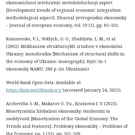
ekonomichnoi intehratsii: metodolohichnyi aspect
[Development trends of regional economic integration:
methodological aspect]. Zhurnal yevropeiskoi ekonomiky
– Journal of european economy, vol. 19 (1), pp. 85–101.
Kononenko, V. I., Veklych, O. O., Shablysta, L. M., et al.
(2002). Mekhanizm strukturnykh zrushen v ekonomitsi
Ukrainy: monohrafiia [Mechanism of structural shifts in
the economy of Ukraine: monograph]. Kyiv: In-t
ekonomiky NANU. 288 p. (in Ukrainian)
World Bank Open Data. Available at:
https://data.worldbank.org/
(accessed January 24, 2025).
Arzhevitin S. M., Makarov O. Yu., Krasnova I. V. (2023).
Monetyzatsiia hlobalnoi ekonomiky: tendentsii ta
osoblyvosti [Monetization of the Global Economy: The
Trends and Features]. Problemy ekonomiky – Problems of
the Economy, no. 1 (55), pp. 161-169.